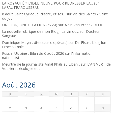
LA ROYAUTÉ ? L'IDÉE NEUVE POUR REDRESSER LA...
sur
LAFAUTEAROUSSEAU
8 août. Saint Cyriaque, diacre, et ses...
sur
Vie des Saints - Saint
du jour
UN JOUR, UNE CITATION (cxxvi)
sur
Alain Van Praet - BLOG
La nouvelle rubrique de mon Blog : Le vin du...
sur
Docteur
Sangsue
Dominique Meyer, directeur d'opéra(s)
sur
D'r Elsass blog fum
Ernest-Emile
Russie-Ukraine : Bilan du 6 août 2026
sur
l'information
nationaliste
Meurtre de la journaliste Amal Khalil au Liban...
sur
L'AN VERT de
Vouziers : écologie et...
Août 2026
D
L
M
M
J
V
S
1
2
3
4
5
6
7
8