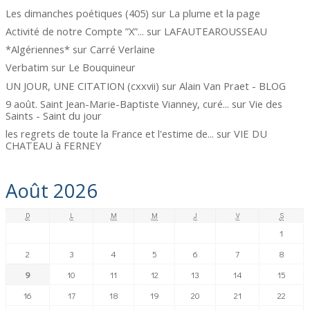
Les dimanches poétiques (405)
sur
La plume et la page
Activité de notre Compte ”X”...
sur
LAFAUTEAROUSSEAU
*Algériennes*
sur
Carré Verlaine
Verbatim
sur
Le Bouquineur
UN JOUR, UNE CITATION (cxxvii)
sur
Alain Van Praet - BLOG
9 août. Saint Jean-Marie-Baptiste Vianney, curé...
sur
Vie des
Saints - Saint du jour
les regrets de toute la France et l'estime de...
sur
VIE DU
CHATEAU à FERNEY
Août 2026
D
L
M
M
J
V
S
1
2
3
4
5
6
7
8
9
10
11
12
13
14
15
16
17
18
19
20
21
22