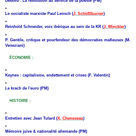
Debord : La révolution au service de la poésie (PM)
Le socialiste marxiste Paul Lensch (
J. Schüßlburner
)
Reinhold Schneider, voix ibérique au sein de la KR (
J. Winckler
)
P. Gentile, critique et pourfendeur des démocraties mafieuses (M.
Veneziani)
ÉCONOMIE :
Keynes : capitalisme, endettement et crises (F. Valentin)
Le krach de l'euro (PM)
HISTOIRE :
Entretien avec Jean Tulard (
X. Cheneseau
)
M
émoire juive & nationalité allemande (PM)