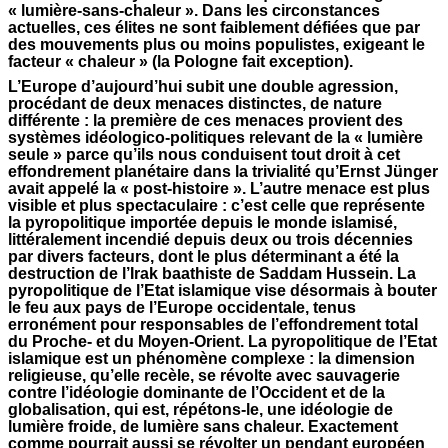
« lumière-sans-chaleur ». Dans les circonstances
actuelles, ces élites ne sont faiblement défiées que par
des mouvements plus ou moins populistes, exigeant le
facteur « chaleur » (la Pologne fait exception).
L’Europe d’aujourd’hui subit une double agression,
procédant de deux menaces distinctes, de nature
différente : la première de ces menaces provient des
systèmes idéologico-politiques relevant de la « lumière
seule » parce qu’ils nous conduisent tout droit à cet
effondrement planétaire dans la trivialité qu’Ernst Jünger
avait appelé la « post-histoire ». L’autre menace est plus
visible et plus spectaculaire : c’est celle que représente
la pyropolitique importée depuis le monde islamisé,
littéralement incendié depuis deux ou trois décennies
par divers facteurs, dont le plus déterminant a été la
destruction de l’Irak baathiste de Saddam Hussein. La
pyropolitique de l’Etat islamique vise désormais à bouter
le feu aux pays de l’Europe occidentale, tenus
erronément pour responsables de l’effondrement total
du Proche- et du Moyen-Orient. La pyropolitique de l’Etat
islamique est un phénomène complexe : la dimension
religieuse, qu’elle recèle, se révolte avec sauvagerie
contre l’idéologie dominante de l’Occident et de la
globalisation, qui est, répétons-le, une idéologie de
lumière froide, de lumière sans chaleur. Exactement
comme pourrait aussi se révolter un pendant européen