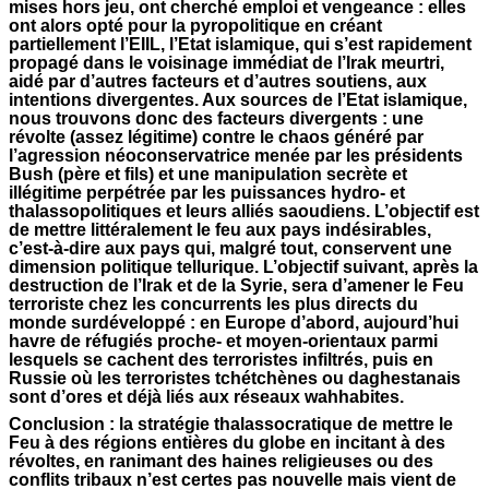
mises hors jeu, ont cherché emploi et vengeance : elles
ont alors opté pour la pyropolitique en créant
partiellement l’EIIL, l’Etat islamique, qui s’est rapidement
propagé dans le voisinage immédiat de l’Irak meurtri,
aidé par d’autres facteurs et d’autres soutiens, aux
intentions divergentes. Aux sources de l’Etat islamique,
nous trouvons donc des facteurs divergents : une
révolte (assez légitime) contre le chaos généré par
l’agression néoconservatrice menée par les présidents
Bush (père et fils) et une manipulation secrète et
illégitime perpétrée par les puissances hydro- et
thalassopolitiques et leurs alliés saoudiens. L’objectif est
de mettre littéralement le feu aux pays indésirables,
c’est-à-dire aux pays qui, malgré tout, conservent une
dimension politique tellurique. L’objectif suivant, après la
destruction de l’Irak et de la Syrie, sera d’amener le Feu
terroriste chez les concurrents les plus directs du
monde surdéveloppé : en Europe d’abord, aujourd’hui
havre de réfugiés proche- et moyen-orientaux parmi
lesquels se cachent des terroristes infiltrés, puis en
Russie où les terroristes tchétchènes ou daghestanais
sont d’ores et déjà liés aux réseaux wahhabites.
Conclusion : la stratégie thalassocratique de mettre le
Feu à des régions entières du globe en incitant à des
révoltes, en ranimant des haines religieuses ou des
conflits tribaux n’est certes pas nouvelle mais vient de