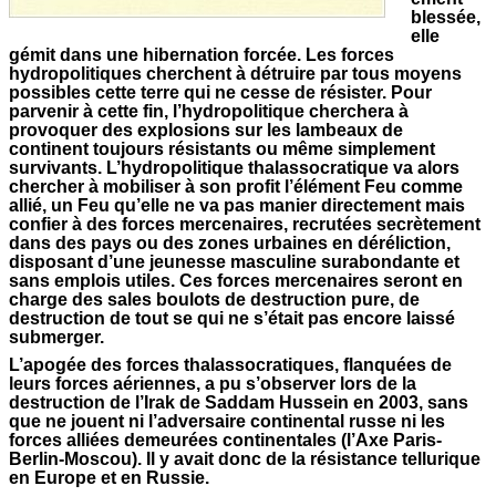
blessée,
elle
gémit dans une hibernation forcée. Les forces
hydropolitiques cherchent à détruire par tous moyens
possibles cette terre qui ne cesse de résister. Pour
parvenir à cette fin, l’hydropolitique cherchera à
provoquer des explosions sur les lambeaux de
continent toujours résistants ou même simplement
survivants. L’hydropolitique thalassocratique va alors
chercher à mobiliser à son profit l’élément Feu comme
allié, un Feu qu’elle ne va pas manier directement mais
confier à des forces mercenaires, recrutées secrètement
dans des pays ou des zones urbaines en déréliction,
disposant d’une jeunesse masculine surabondante et
sans emplois utiles. Ces forces mercenaires seront en
charge des sales boulots de destruction pure, de
destruction de tout se qui ne s’était pas encore laissé
submerger.
L’apogée des forces thalassocratiques, flanquées de
leurs forces aériennes, a pu s’observer lors de la
destruction de l’Irak de Saddam Hussein en 2003, sans
que ne jouent ni l’adversaire continental russe ni les
forces alliées demeurées continentales (l’Axe Paris-
Berlin-Moscou). Il y avait donc de la résistance tellurique
en Europe et en Russie.