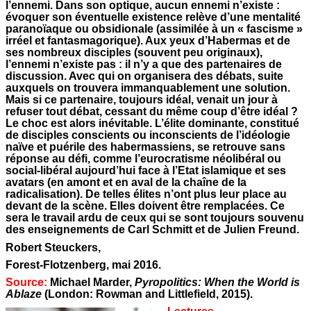
l’ennemi. Dans son optique, aucun ennemi n’existe :
évoquer son éventuelle existence relève d’une mentalité
paranoïaque ou obsidionale (assimilée à un « fascisme »
irréel et fantasmagorique). Aux yeux d’Habermas et de
ses nombreux disciples (souvent peu originaux),
l’ennemi n’existe pas : il n’y a que des partenaires de
discussion. Avec qui on organisera des débats, suite
auxquels on trouvera immanquablement une solution.
Mais si ce partenaire, toujours idéal, venait un jour à
refuser tout débat, cessant du même coup d’être idéal ?
Le choc est alors inévitable. L’élite dominante, constitué
de disciples conscients ou inconscients de l’idéologie
naïve et puérile des habermassiens, se retrouve sans
réponse au défi, comme l’eurocratisme néolibéral ou
social-libéral aujourd’hui face à l’Etat islamique et ses
avatars (en amont et en aval de la chaîne de la
radicalisation). De telles élites n’ont plus leur place au
devant de la scène. Elles doivent être remplacées. Ce
sera le travail ardu de ceux qui se sont toujours souvenu
des enseignements de Carl Schmitt et de Julien Freund.
Robert Steuckers,
Forest-Flotzenberg, mai 2016.
Source:
Michael Marder,
Pyropolitics: When the World is
Ablaze
(London: Rowman and Littlefield, 2015).