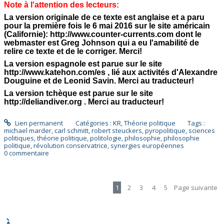
Note à l'attention des lecteurs:
La version originale de ce texte est anglaise et a paru
pour la première fois le 6 mai 2016 sur le site américain
(Californie): http://www.counter-currents.com dont le
webmaster est Greg Johnson qui a eu l'amabilité de
relire ce texte et de le corriger. Merci!
La version espagnole est parue sur le site
http://www.katehon.com/es , lié aux activités d'Alexandre
Douguine et de Leonid Savin. Merci au traducteur!
La version tchèque est parue sur le site
http://deliandiver.org . Merci au traducteur!
Lien permanent
Catégories :
KR
,
Théorie politique
Tags :
michael marder
,
carl schmitt
,
robert steuckers
,
pyropolitique
,
sciences
politiques
,
théorie politique
,
politologie
,
philosophie
,
philosophie
politique
,
révolution conservatrice
,
synergies européennes
0
commentaire
1
2
3
4
5
Page suivante