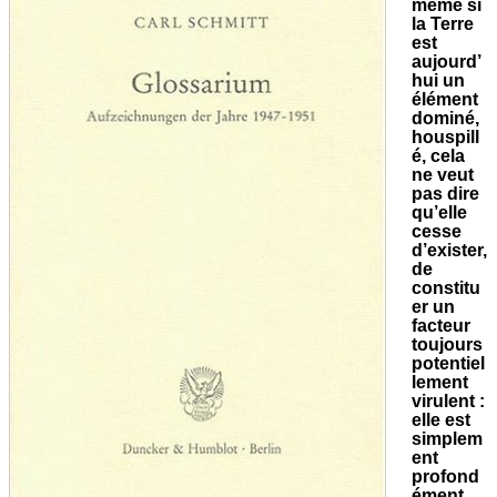
même si
la Terre
est
aujourd’
hui un
élément
dominé,
houspill
é, cela
ne veut
pas dire
qu’elle
cesse
d’exister,
de
constitu
er un
facteur
toujours
potentiel
lement
virulent :
elle est
simplem
ent
profond
ément