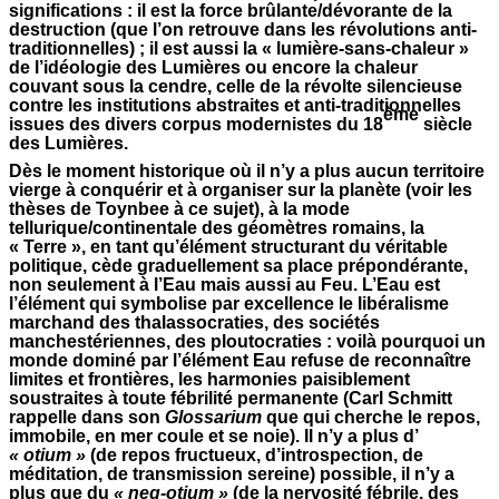
significations : il est la force brûlante/dévorante de la
destruction (que l’on retrouve dans les révolutions anti-
traditionnelles) ; il est aussi la « lumière-sans-chaleur »
de l’idéologie des Lumières ou encore la chaleur
couvant sous la cendre, celle de la révolte silencieuse
contre les institutions abstraites et anti-traditionnelles
ème
issues des divers corpus modernistes du 18
siècle
des Lumières.
Dès le moment historique où il n’y a plus aucun territoire
vierge à conquérir et à organiser sur la planète (voir les
thèses de Toynbee à ce sujet), à la mode
tellurique/continentale des géomètres romains, la
« Terre », en tant qu’élément structurant du véritable
politique, cède graduellement sa place prépondérante,
non seulement à l’Eau mais aussi au Feu. L’Eau est
l’élément qui symbolise par excellence le libéralisme
marchand des thalassocraties, des sociétés
manchestériennes, des ploutocraties : voilà pourquoi un
monde dominé par l’élément Eau refuse de reconnaître
limites et frontières, les harmonies paisiblement
soustraites à toute fébrilité permanente (Carl Schmitt
rappelle dans son
Glossarium
que qui cherche le repos,
immobile, en mer coule et se noie). Il n’y a plus d’
« otium »
(de repos fructueux, d’introspection, de
méditation, de transmission sereine) possible, il n’y a
plus que du
« neg-otium »
(de la nervosité fébrile, des