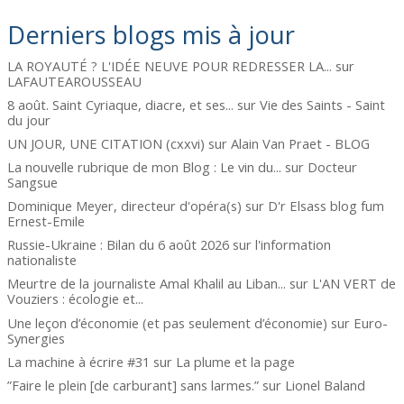
Derniers blogs mis à jour
LA ROYAUTÉ ? L'IDÉE NEUVE POUR REDRESSER LA...
sur
LAFAUTEAROUSSEAU
8 août. Saint Cyriaque, diacre, et ses...
sur
Vie des Saints - Saint
du jour
UN JOUR, UNE CITATION (cxxvi)
sur
Alain Van Praet - BLOG
La nouvelle rubrique de mon Blog : Le vin du...
sur
Docteur
Sangsue
Dominique Meyer, directeur d'opéra(s)
sur
D'r Elsass blog fum
Ernest-Emile
Russie-Ukraine : Bilan du 6 août 2026
sur
l'information
nationaliste
Meurtre de la journaliste Amal Khalil au Liban...
sur
L'AN VERT de
Vouziers : écologie et...
Une leçon d’économie (et pas seulement d’économie)
sur
Euro-
Synergies
La machine à écrire #31
sur
La plume et la page
”Faire le plein [de carburant] sans larmes.”
sur
Lionel Baland