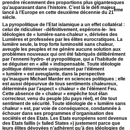
prendre récemment des proportions plus gigantesques
qu’auparavant dans l’histoire. C’est là le défi majeur
ème
lancé à l’Europe en cette deuxième décennie du 21
siècle.
La pyropolitique de l’Etat islamique a un effet collatéral :
celui de ridiculiser –définitivement, espérons-le- les
idéologies de « lumière-sans-chaleur », dérivées des
Lumières et professées par les élites eurocratiques. La
lumière seule, la trop forte luminosité sans chaleur,
aveugle les peuples et ne génère aucune solution aux
problèmes nouveaux qui ont été fabriqués délibérément
par l’ennemi hydro- et pyropolitique, qui a l’habitude de
se déguiser en « allié » indispensable. Toute idéologie
politique déterminée uniquement par l’élément
« lumière » est aveuglante, dans la perspective
qu’inaugure Michael Marder en sciences politiques ; elle
est aussi dépourvue de tous sentiments chaleureux,
déterminés par l’aspect « chaleur » de l’élément Feu.
Cette absence de « chaleur » empêche tout élan
correcteur, venu du peuple (du pays réel), et ôte tout
sentiment de sécurité. Toute idéologie de « lumière sans
chaleur » est, par voie de conséquence, condamnée à
échouer dans ses programmes d’organisation des
sociétés et des Etats. Les Etats européens sont devenus
des Etats faillis (« failed States ») justement parce que
leurs élites dévoyées n’adhèrent qu’à des idéologies de