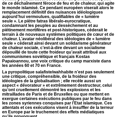
de ce déchaînement féroce de feu et de chaleur, qui agite
le monde islamisé. Ce pendant européen viserait alors le
remplacement définitif des nuisances idéologiques
aujourd’hui vermoulues, qualifiables de « lumière
seule ». Le piètre fatras libéralo-eurocratique,
condamnant les peuples au dessèchement et au
piétinement mortifères et post-historiques, cèderait le
terrain à de nouveaux systèmes politiques de cœur et de
chaleur. L’avatar néolibéral des idéologies de « lumière
seule » cèderait ainsi devant un solidarisme générateur
de chaleur sociale, c’est-à-dire devant un socialisme
dépouillé de toute cette froideur qu’avait attribué aux
communismes soviétique et français Kostas
Papaioannou, une voix critique du camp marxiste dans
les années 60 et 70 en France.
La pyropolitique salafiste/wahhabite n’est pas seulement
une critique, compréhensible, de la froideur des
idéologies de la globalisation ; elle recèle aussi un
aspect « dévorateur » et extrêmement destructeur, celui
qu’ont cruellement démontré les explosions et les
mitraillades de Paris et de Bruxelles ou que mettent en
exergue certaines exécutions publiques par le feu dans
les zones syriennes conquises par l’Etat islamique. Ces
attentats et ces exécutions visent à insuffler de la terreur
en Europe par le truchement des effets médiatiques
qu’ils provoquent.