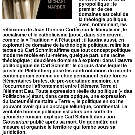
pyropolitique : le
premier de ces
domaines est celui de
la théologie politique,
avec, notamment, les
réflexions de Juan Donoso Cortès sur le libéralisme, le
socialisme et le catholicisme (posé, dans son œuvre,
comme la « Tradition » à l’état pur) ; il faudra aussi, en
explorant ce domaine de la théologie politique, relire les
textes où Carl Schmitt affirme que tout concept politique
moderne recèle en lui-même, quelque part, une racine
théologique ; deuxième domaine à explorer dans l’œuvre
politologique de Carl Schmitt : le corpus dans lequel le
juriste de Plettenberg pose les confrontations du monde
contemporain comme un choc permanent entre forces
élémentaires brutes, de pré-socratique mémoire, en
l’occurrence l’affrontement entre l’élément Terre et
l’élément Eau. Toute expression réelle du politique (« das
Politische ») étant, dans cette optique, une expression
du facteur élémentaire « Terre », le politique en soi ne
pouvant avoir qu’un ancrage tellurique, continental. Le
véritable homme politique est alors une sorte de
géomètre romain, explique Carl Schmitt dans son
Glossarium
publié après sa mort. Un géomètre qui
mesure et organise le territoire qui tombe sous sa
juridiction.