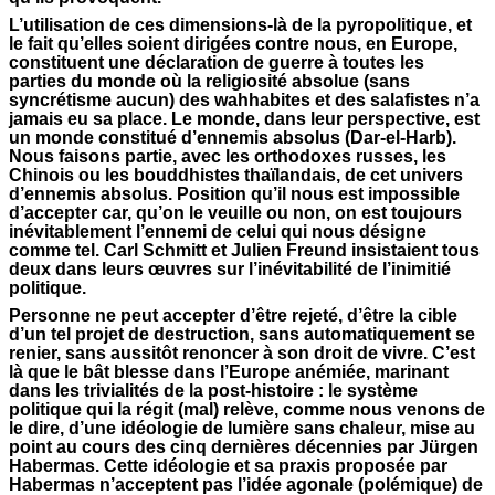
L’utilisation de ces dimensions-là de la pyropolitique, et
le fait qu’elles soient dirigées contre nous, en Europe,
constituent une déclaration de guerre à toutes les
parties du monde où la religiosité absolue (sans
syncrétisme aucun) des wahhabites et des salafistes n’a
jamais eu sa place. Le monde, dans leur perspective, est
un monde constitué d’ennemis absolus (Dar-el-Harb).
Nous faisons partie, avec les orthodoxes russes, les
Chinois ou les bouddhistes thaïlandais, de cet univers
d’ennemis absolus. Position qu’il nous est impossible
d’accepter car, qu’on le veuille ou non, on est toujours
inévitablement l’ennemi de celui qui nous désigne
comme tel. Carl Schmitt et Julien Freund insistaient tous
deux dans leurs œuvres sur l’inévitabilité de l’inimitié
politique.
Personne ne peut accepter d’être rejeté, d’être la cible
d’un tel projet de destruction, sans automatiquement se
renier, sans aussitôt renoncer à son droit de vivre. C’est
là que le bât blesse dans l’Europe anémiée, marinant
dans les trivialités de la post-histoire : le système
politique qui la régit (mal) relève, comme nous venons de
le dire, d’une idéologie de lumière sans chaleur, mise au
point au cours des cinq dernières décennies par Jürgen
Habermas. Cette idéologie et sa praxis proposée par
Habermas n’acceptent pas l’idée agonale (polémique) de