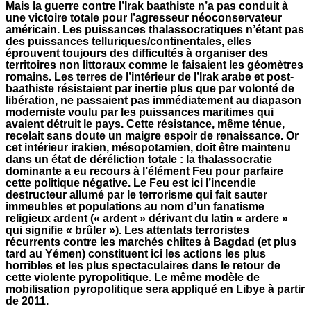
Mais la guerre contre l’Irak baathiste n’a pas conduit à
une victoire totale pour l’agresseur néoconservateur
américain. Les puissances thalassocratiques n’étant pas
des puissances telluriques/continentales, elles
éprouvent toujours des difficultés à organiser des
territoires non littoraux comme le faisaient les géomètres
romains. Les terres de l’intérieur de l’Irak arabe et post-
baathiste résistaient par inertie plus que par volonté de
libération, ne passaient pas immédiatement au diapason
moderniste voulu par les puissances maritimes qui
avaient détruit le pays. Cette résistance, même ténue,
recelait sans doute un maigre espoir de renaissance. Or
cet intérieur irakien, mésopotamien, doit être maintenu
dans un état de déréliction totale : la thalassocratie
dominante a eu recours à l’élément Feu pour parfaire
cette politique négative. Le Feu est ici l’incendie
destructeur allumé par le terrorisme qui fait sauter
immeubles et populations au nom d’un fanatisme
religieux ardent (« ardent » dérivant du latin « ardere »
qui signifie « brûler »). Les attentats terroristes
récurrents contre les marchés chiites à Bagdad (et plus
tard au Yémen) constituent ici les actions les plus
horribles et les plus spectaculaires dans le retour de
cette violente pyropolitique. Le même modèle de
mobilisation pyropolitique sera appliqué en Libye à partir
de 2011.