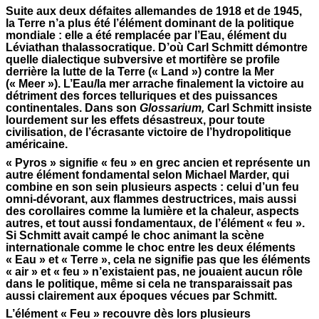
Suite aux deux défaites allemandes de 1918 et de 1945,
la Terre n’a plus été l’élément dominant de la politique
mondiale : elle a été remplacée par l’Eau, élément du
Léviathan thalassocratique. D’où Carl Schmitt démontre
quelle dialectique subversive et mortifère se profile
derrière la lutte de la Terre (« Land ») contre la Mer
(« Meer »). L’Eau/la mer arrache finalement la victoire au
détriment des forces telluriques et des puissances
continentales. Dans son
Glossarium,
Carl Schmitt insiste
lourdement sur les effets désastreux, pour toute
civilisation, de l’écrasante victoire de l’hydropolitique
américaine.
« Pyros » signifie « feu » en grec ancien et représente un
autre élément fondamental selon Michael Marder, qui
combine en son sein plusieurs aspects : celui d’un feu
omni-dévorant, aux flammes destructrices, mais aussi
des corollaires comme la lumière et la chaleur, aspects
autres, et tout aussi fondamentaux, de l’élément « feu ».
Si Schmitt avait campé le choc animant la scène
internationale comme le choc entre les deux éléments
« Eau » et « Terre », cela ne signifie pas que les éléments
« air » et « feu » n’existaient pas, ne jouaient aucun rôle
dans le politique, même si cela ne transparaissait pas
aussi clairement aux époques vécues par Schmitt.
L’élément « Feu » recouvre dès lors plusieurs