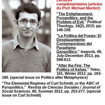
Lectures
complémentaires (articles
du Prof. Michael Marder):
"
The Enlightenment,
Pyropolitics, and the
Problem of Evil
,"
Political
Theology
, 16(2), 2015, pp.
146-158.
"
La Política del Fuego: El
Desplazamiento
Contemporáneo del
Paradigma
Geopolítico
,"
Isegoría
, 49,
July-December 2013, pp.
599-613.
"
After the Fire: The
Politics of Ashes
,"
Telos
,
161, Winter 2012, pp. 163-
180. (special issue on Politics after Metaphysics)
"The Elemental Regimes of Carl Schmitt, or the
ABC
of
Pyropolitics,"
Revista de Ciencias Sociales /
Journal of
Social Sciences
, 60, Summer 2012, pp. 253-277. (special
issue on Carl Schmitt)