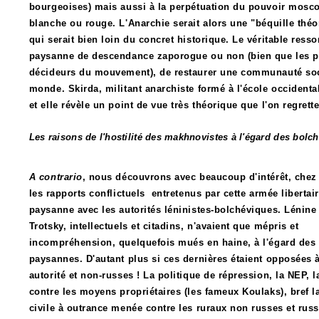
bourgeoises) mais aussi à la perpétuation du pouvoir moscov
blanche ou rouge. L'Anarchie serait alors une "béquille théo
qui serait bien loin du concret historique. Le véritable ress
paysanne de descendance zaporogue ou non (bien que les prem
décideurs du mouvement), de restaurer une communauté soci
monde. Skirda, militant anarchiste formé à l'école occidental
et elle révèle un point de vue très théorique que l'on regrette
Les raisons de l'hostilité des makhnovistes à l'égard des bolc
A contrario
, nous découvrons avec beaucoup d'intérêt, chez
les
rapports conflictuels entretenus par cette armée libertair
paysanne avec les autorités léninistes-bolchéviques. Lénine 
Trotsky, intellectuels et citadins, n'avaient que mépris et
incompréhension, quelquefois mués en haine, à l'égard de
paysannes. D'autant plus si ces dernières étaient opposées à
autorité et non-russes ! La politique de répression, la NEP, la
contre les moyens propriétaires (les fameux Koulaks), bref l
civile à outrance menée contre les ruraux non russes et russ