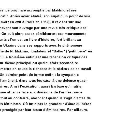
érience originale accomplie par Makhno et ses
icatif. Après avoir étudié son sujet d'un point de vue
ort en exil à Paris en 1934), il revient sur une
evant son ouvrage par une revue très critique des
ur. On suit alors assez péniblement ces mouvements
ts : l'un est un livre d'histoire, fort brillant au
 en Ukraine dans ses rapports avec le phénomène
e de N. Makhno, fondateur et "Batko" ("petit père" en
 Le troisième enfin est une recension critique des
pour thème principal ou quelquefois secondaire
mettre en cause la richesse et le sérieux de ce travail
. Un dernier point de forme enfin : la sympathie
s l'amènent, dans tous les cas, à une défense quasi
aires. Ainsi l'exécution, aussi barbare qu'inutile,
une alliance face aux divisions de l'armée rouge
out au contraire, abondent quand il s'agit d'actes de
s léninistes. Où fut alors la grandeur d'âme du héros
 protégés par leur statut d'émissaires. Par ailleurs,