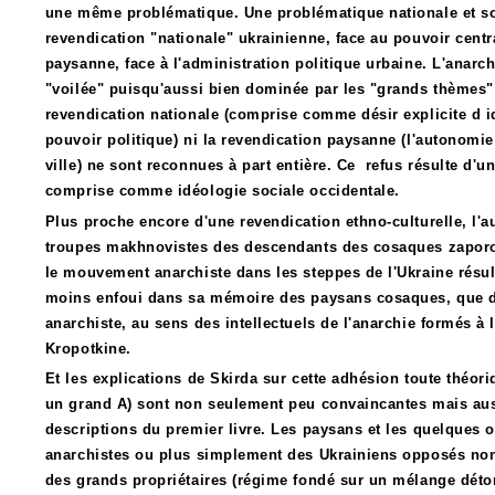
une même problématique. Une problématique nationale et soc
revendication "nationale" ukrainienne, face au pouvoir centr
paysanne, face à l'administration politique urbaine. L'anarc
"voilée" puisqu'aussi bien dominée par les "grands thèmes" 
revendication nationale (comprise comme désir explicite d ide
pouvoir politique) ni la revendication paysanne (l'autonomie
ville) ne sont reconnues à part entière. Ce refus résulte d'
comprise comme idéologie sociale occidentale.
Plus proche encore d'une revendication ethno-culturelle, l'a
troupes makhnovistes des descendants des cosaques zaporogue
le mouvement anarchiste dans les steppes de l'Ukraine résul
moins enfoui dans sa mémoire des paysans cosaques, que da
anarchiste, au sens des intellectuels de l'anarchie formés à 
Kropotkine.
Et les explications de Skirda sur cette adhésion toute théori
un grand A) sont non seulement peu convaincantes mais aus
descriptions du premier livre. Les paysans et les quelques o
anarchistes ou plus simplement des Ukrainiens opposés non 
des grands propriétaires (régime fondé sur un mélange dét