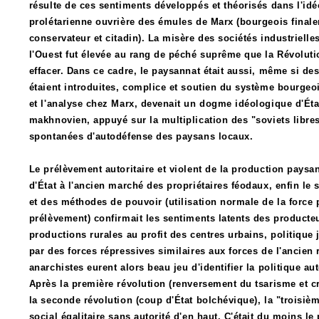
résulte de ces sentiments développés et théorisés dans l'idé
prolétarienne ouvrière des émules de Marx (bourgeois final
conservateur et citadin). La misère des sociétés industrielle
l'Ouest fut élevée au rang de péché suprême que la Révoluti
effacer. Dans ce cadre, le paysannat était aussi, même si de
étaient introduites, complice et soutien du système bourgeoi
et l'analyse chez Marx, devenait un dogme idéologique d'Ét
makhnovien, appuyé sur la multiplication des "soviets libres
spontanées d'autodéfense des paysans locaux.
Le prélèvement autoritaire et violent de la production paysa
d'État à l'ancien marché des propriétaires féodaux, enfin le 
et des méthodes de pouvoir (utilisation normale de la force p
prélèvement) confirmait les sentiments latents des producteur
productions rurales ­au profit des centres urbains, politique 
par des forces répressives similaires aux forces de l'ancien 
anarchistes eurent alors beau jeu d'identifier la politique au
Après la première révolution (renversement du tsarisme et cr
la seconde révolution (coup d'État bolchévique), la "troisi
social égalitaire sans autorité d'en haut. C'était du moins 