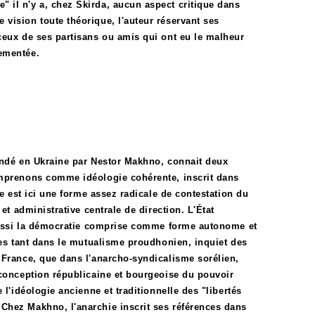
 il n'y a, chez Skirda, aucun aspect critique dans
vision toute théorique, l'auteur réservant ses
ceux de ses partisans ou amis qui ont eu le malheur
ementée.
fondé en Ukraine par Nestor Makhno, connait deux
omprenons comme idéologie cohérente, inscrit dans
ie est ici une forme assez radicale de contestation du
et administrative centrale de direction. L'État
 aussi la démocratie comprise comme forme autonome et
ues tant dans le mutualisme proudhonien, inquiet des
 France, que dans l'anarcho-syndicalisme sorélien,
 conception républicaine et bourgeoise du pouvoir
 l'idéologie ancienne et traditionnelle des "libertés
Chez Makhno, l'anarchie inscrit ses références dans