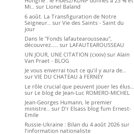
Hongrie : le Fidesz/KDNP donnés à 23 % et
Mi...
sur
Lionel Baland
6 août. La Transfiguration de Notre
Seigneur...
sur
Vie des Saints - Saint du
jour
Dans le ”Fonds lafautearousseau”,
découvrez......
sur
LAFAUTEAROUSSEAU
UN JOUR, UNE CITATION (cxxiv)
sur
Alain
Van Praet - BLOG
Je vous enverrai tout ce qu’il y aura de...
sur
VIE DU CHATEAU à FERNEY
Le rôle crucial que peuvent jouer les élus...
sur
Le blog de Jean-Luc ROMERO-MICHEL
Jean-Georges Humann, le premier
ministre...
sur
D'r Elsass blog fum Ernest-
Emile
Russie-Ukraine : Bilan du 4 août 2026
sur
l'information nationaliste