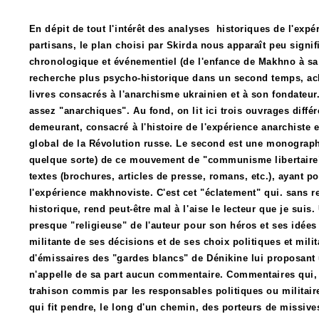
En dépit de tout l'intérêt des analyses historiques de l'exp
partisans, le plan choisi par Skirda nous apparaît peu signif
chronologique et événementiel (de l'enfance de Makhno à sa m
recherche plus psycho-historique dans un second temps, ach
livres consacrés à l'anarchisme ukrainien et à son fondate
assez "anarchiques". Au fond, on lit ici trois ouvrages différen
demeurant, consacré à l'histoire de l'expérience anarchiste
global de la Révolution russe. Le second est une monographi
quelque sorte) de ce mouvement de "communisme libertaire".
textes (brochures, articles de presse, romans, etc.), ayant 
l'expérience makhnoviste. C'est cet "éclatement" qui. sans re
historique, rend peut-être mal à l'aise le lecteur que je suis
presque "religieuse" de l'auteur pour son héros et ses idée
militante de ses décisions et de ses choix politiques et milit
d'émissaires des "gardes blancs" de Dénikine lui proposant 
n'appelle de sa part aucun commentaire. Commentaires qui, t
trahison commis par les responsables politiques ou militaire
qui fit pendre, le long d'un chemin, des porteurs de missives