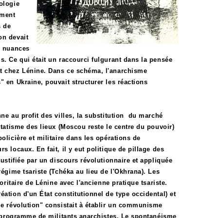
ologie
ement
s de
on devait
s nuances
s. Ce qui était un raccourci fulgurant dans la pensée
at chez Lénine. Dans ce schéma, l'anarchisme
" en Ukraine, pouvait structurer les réactions
nne au profit des villes, la substitution du marché
statisme des lieux (Moscou reste le centre du pouvoir)
olicière et militaire dans les opérations de
s locaux. En fait, il y eut politique de pillage des
justifiée par un discours révolutionnaire et appliquée
régime tsariste (Tchéka au lieu de l'Okhrana). Les
toritaire de Lénine avec l'ancienne pratique tsariste.
éation d'un État constitutionnel de type occidental) et
ème révolution" consistait à établir un communisme
le programme de militants anarchistes. Le spontanéisme