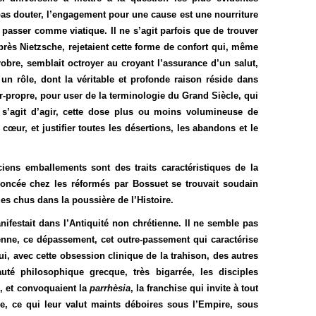
 pas douter, l’engagement pour une cause est une nourriture
e passer comme viatique. Il ne s’agit parfois que de trouver
près Nietzsche, rejetaient cette forme de confort qui, même
pprobre, semblait octroyer au croyant l’assurance d’un salut,
 rôle, dont la véritable et profonde raison réside dans
-propre, pour user de la terminologie du Grand Siècle, qui
l s’agit d’agir, cette dose plus ou moins volumineuse de
cœur, et justifier toutes les désertions, les abandons et le
iens emballements sont des traits caractéristiques de la
oncée chez les réformés par Bossuet se trouvait soudain
es chus dans la poussière de l’Histoire.
ifestait dans l’Antiquité non chrétienne. Il ne semble pas
enne, ce dépassement, cet outre-passement qui caractérise
ui, avec cette obsession clinique de la trahison, des autres
té philosophique grecque, très bigarrée, les disciples
s
, et convoquaient la
parrhèsia
, la franchise qui invite à tout
ce, ce qui leur valut maints déboires sous l’Empire, sous