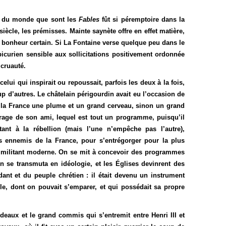
re du monde que sont les
Fables
fût si péremptoire dans la
iècle, les prémisses. Mainte saynète offre en effet matière,
un bonheur certain. Si La Fontaine verse quelque peu dans le
épicurien sensible aux sollicitations positivement ordonnée
 cruauté.
elui qui inspirait ou repoussait, parfois les deux à la fois,
up d’autres. Le châtelain périgourdin avait eu l’occasion de
 à la France une plume et un grand cerveau, sinon un grand
age de son ami, lequel est tout un programme, puisqu’il
ant à la rébellion (mais l’une n’empêche pas l’autre),
des ennemis de la France, pour s’entrégorger pour la plus
, le militant moderne. On se mit à concevoir des programmes
n se transmuta en idéologie, et les Églises devinrent des
ndant et du peuple chrétien : il était devenu un instrument
le, dont on pouvait s’emparer, et qui possédait sa propre
eaux et le grand commis qui s’entremit entre Henri III et