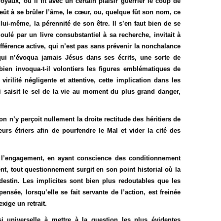
yaux, où il fit avec un certain plaisir guerrier le coup de
 eût à se brûler l’âme, le cœur, ou, quelque fût son nom, ce
lui-même, la pérennité de son être. Il s’en faut bien de se
ulé par un livre consubstantiel à sa recherche, invitait à
férence active, qui n’est pas sans prévenir la nonchalance
qui n’évoqua jamais Jésus dans ses écrits, une sorte de
bien invoqua-t-il volontiers les figures emblématiques de
virilité négligente et attentive, cette implication dans les
ui saisit le sel de la vie au moment du plus grand danger,
 n’y perçoit nullement la droite rectitude des héritiers de
urs étriers afin de pourfendre le Mal et vider la cité des
e l’engagement, en ayant conscience des conditionnement
nt, tout questionnement surgit en son point historial où la
destin. Les implicites sont bien plus redoutables que les
nsée, lorsqu’elle se fait servante de l’action, est freinée
xige un retrait.
si universelle à mettre à la question les plus évidentes