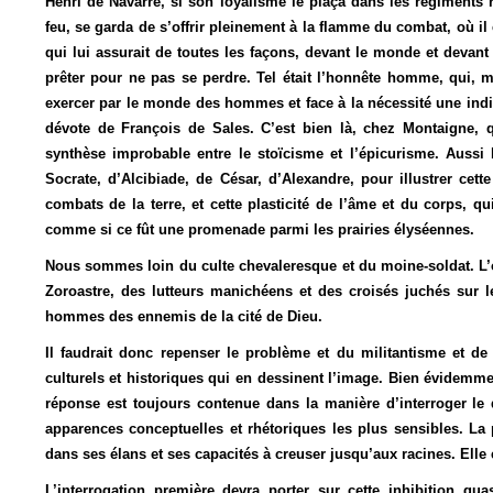
Henri de Navarre, si son loyalisme le plaça dans les régiments ro
feu, se garda de s’offrir pleinement à la flamme du combat, où il
qui lui assurait de toutes les façons, devant le monde et devant 
prêter pour ne pas se perdre. Tel était l’honnête homme, qui, mo
exercer par le monde des hommes et face à la nécessité une indif
dévote de François de Sales. C’est bien là, chez Montaigne, 
synthèse improbable entre le stoïcisme et l’épicurisme. Aussi 
Socrate, d’Alcibiade, de César, d’Alexandre, pour illustrer cette 
combats de la terre, et cette plasticité de l’âme et du corps, q
comme si ce fût une promenade parmi les prairies élyséennes.
Nous sommes loin du culte chevaleresque et du moine-soldat. L’on
Zoroastre, des lutteurs manichéens et des croisés juchés sur le
hommes des ennemis de la cité de Dieu.
Il faudrait donc repenser le problème et du militantisme et d
culturels et historiques qui en dessinent l’image. Bien évidemme
réponse est toujours contenue dans la manière d’interroger le 
apparences conceptuelles et rhétoriques les plus sensibles. La pe
dans ses élans et ses capacités à creuser jusqu’aux racines. Elle e
L’interrogation première devra porter sur cette inhibition qua