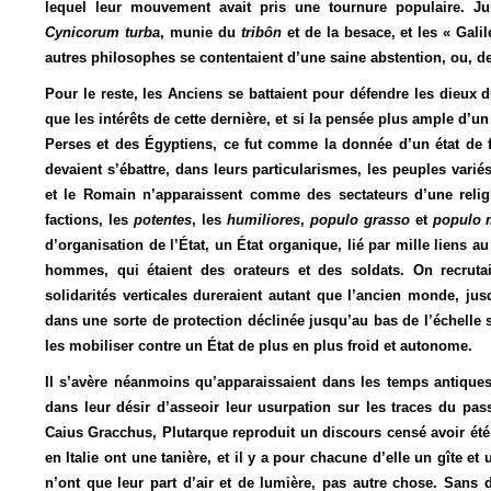
lequel leur mouvement avait pris une tournure populaire. J
Cynicorum turba
, munie du
tribôn
et de la besace, et les « Gali
autres philosophes se contentaient d’une saine abstention, ou, de
Pour le reste, les Anciens se battaient pour défendre les dieux d
que les intérêts de cette dernière, et si la pensée plus ample d’un
Perses et des Égyptiens, ce fut comme la donnée d’un état de 
devaient s’ébattre, dans leurs particularismes, les peuples varié
et le Romain n’apparaissent comme des sectateurs d’une religio
factions, les
potentes
, les
humiliores
,
populo grasso
et
populo 
d’organisation de l’État, un État organique, lié par mille liens au
hommes, qui étaient des orateurs et des soldats. On recrutai
solidarités verticales dureraient autant que l’ancien monde, jus
dans une sorte de protection déclinée jusqu’au bas de l’échelle 
les mobiliser contre un État de plus en plus froid et autonome.
Il s’avère néanmoins qu’apparaissaient dans les temps antiques
dans leur désir d’asseoir leur usurpation sur les traces du pa
Caius Gracchus, Plutarque reproduit un discours censé avoir été p
en Italie ont une tanière, et il y a pour chacune d’elle un gîte et
n’ont que leur part d’air et de lumière, pas autre chose. Sans d