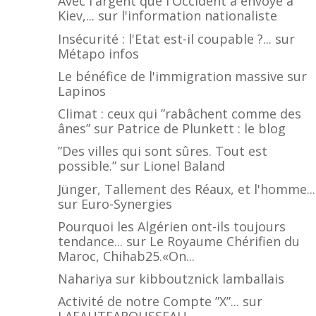
Avec l'argent que l'Occident a envoyé à
Kiev,...
sur
l'information nationaliste
Insécurité : l'Etat est-il coupable ?...
sur
Métapo infos
Le bénéfice de l'immigration massive
sur
Lapinos
Climat : ceux qui ”rabâchent comme des
ânes”
sur
Patrice de Plunkett : le blog
”Des villes qui sont sûres. Tout est
possible.”
sur
Lionel Baland
Jünger, Tallement des Réaux, et l'homme...
sur
Euro-Synergies
Pourquoi les Algérien ont-ils toujours
tendance...
sur
Le Royaume Chérifien du
Maroc, Chihab25.«On...
Nahariya
sur
kibboutznick lamballais
Activité de notre Compte ”X”...
sur