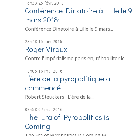
16h33
25
févr. 2018
Conférence Dinatoire à Lille le 9
mars 2018:...
Conférence Dinatoire à Lille le 9 mars...
23h48
15
juin 2016
Roger Viroux
Contre l'impérialisme parisien, réhabiliter le...
18h05
16
mai 2016
L’ère de la pyropolitique a
commencé…
Robert Steuckers : L’ère de la...
08h58
07
mai 2016
The Era of Pyropolitics is
Coming
The Era of Pyropolitics is Coming By...