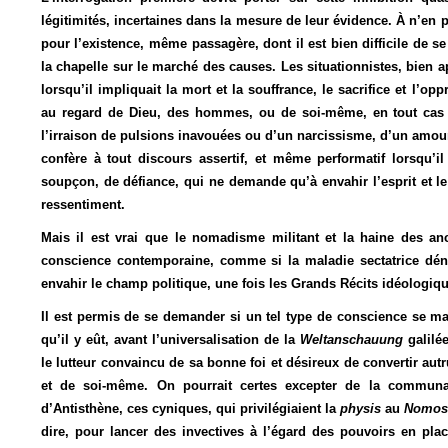
légitimités, incertaines dans la mesure de leur évidence. À n’en
pour l’existence, même passagère, dont il est bien difficile de s
la chapelle sur le marché des causes. Les situationnistes, bien a
lorsqu’il impliquait la mort et la souffrance, le sacrifice et l’o
au regard de Dieu, des hommes, ou de soi-même, en tout cas un
l’irraison de pulsions inavouées ou d’un narcissisme, d’un amour
confère à tout discours assertif, et même performatif lorsqu’i
soupçon, de défiance, qui ne demande qu’à envahir l’esprit et le 
ressentiment.
Mais il est vrai que le nomadisme militant et la haine des anc
conscience contemporaine, comme si la maladie sectatrice dén
envahir le champ politique, une fois les Grands Récits idéologiqu
Il est permis de se demander si un tel type de conscience se man
qu’il y eût, avant l’universalisation de la
Weltanschauung
galilé
le lutteur convaincu de sa bonne foi et désireux de convertir autr
et de soi-même. On pourrait certes excepter de la communau
d’Antisthène, ces cyniques, qui privilégiaient la
physis
au
Nomo
dire, pour lancer des invectives à l’égard des pouvoirs en pla