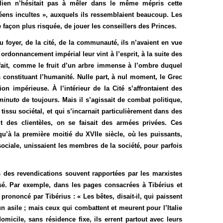
ulien n’hésitait pas à mêler dans le même mépris cette
léens incultes », auxquels ils ressemblaient beaucoup. Les
 façon plus risquée, de jouer les conseillers des Princes.
u foyer, de la cité, de la communauté, ils n’avaient en vue
 ordonnancement impérial leur vint à l’esprit, à la suite des
fait, comme le fruit d’un arbre immense à l’ombre duquel
s constituant l’humanité. Nulle part, à nul moment, le Grec
n impérieuse. À l’intérieur de la Cité s’affrontaient des
minuto
de toujours. Mais il s’agissait de combat politique,
 tissu sociétal, et qui s’incarnait particulièrement dans des
t des clientèles, on se faisait des armées privées. Ces
qu’à la première moitié du XVIIe siècle, où les puissants,
sociale, unissaient les membres de la société, pour parfois
 des revendications souvent rapportées par les marxistes
ssé. Par exemple, dans les pages consacrées à Tibérius et
rononcé par Tibérius : « Les bêtes, disait-il, qui paissent
 un asile ; mais ceux qui combattent et meurent pour l’Italie
omicile, sans résidence fixe, ils errent partout avec leurs