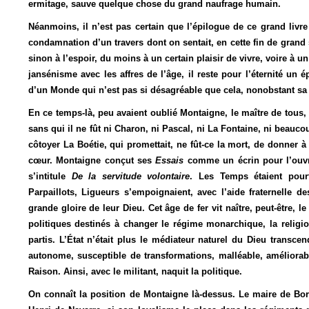
ermitage, sauve quelque chose du grand naufrage humain.
Néanmoins, il n’est pas certain que l’épilogue de ce grand liv
condamnation d’un travers dont on sentait, en cette fin de grand s
sinon à l’espoir, du moins à un certain plaisir de vivre, voire à 
jansénisme avec les affres de l’âge, il reste pour l’éternité un 
d’un Monde qui n’est pas si désagréable que cela, nonobstant sa
En ce temps-là, peu avaient oublié Montaigne, le maître de tous, c
sans qui il ne fût ni Charon, ni Pascal, ni La Fontaine, ni beauco
côtoyer La Boétie, qui promettait, ne fût-ce la mort, de donner
cœur. Montaigne conçut ses
Essais
comme un écrin pour l’ouvr
s’intitule
De la servitude volontaire
. Les Temps étaient pourt
Parpaillots, Ligueurs s’empoignaient, avec l’aide fraternelle 
grande gloire de leur Dieu. Cet âge de fer vit naître, peut-être
politiques destinés à changer le régime monarchique, la religio
partis. L’État n’était plus le médiateur naturel du Dieu transce
autonome, susceptible de transformations, malléable, améliorab
Raison. Ainsi, avec le militant, naquit la politique.
On connaît la position de Montaigne là-dessus. Le maire de Bord