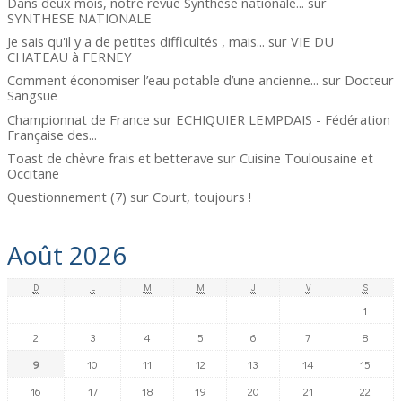
Dans deux mois, notre revue Synthèse nationale...
sur
SYNTHESE NATIONALE
Je sais qu'il y a de petites difficultés , mais...
sur
VIE DU
CHATEAU à FERNEY
Comment économiser l’eau potable d’une ancienne...
sur
Docteur
Sangsue
Championnat de France
sur
ECHIQUIER LEMPDAIS - Fédération
Française des...
Toast de chèvre frais et betterave
sur
Cuisine Toulousaine et
Occitane
Questionnement (7)
sur
Court, toujours !
Août 2026
D
L
M
M
J
V
S
1
2
3
4
5
6
7
8
9
10
11
12
13
14
15
16
17
18
19
20
21
22