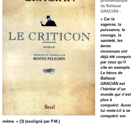
problématique
de Baltasar
GRACIÁN :
«
Car la
sagesse, la
puissance, le
courage, la
sainteté, les
terres
inconnues ont
déjà été conquis
par ceux qu’il
cite en exemple.
Le héros de
Baltasar
GRACIÁN est
l’héritier d’un
monde qui n’est
plus à
conquérir. Aussi
lui reste-t-il à se
conquérir soi-
même.
» (3) (souligné par P.M.)