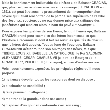
Mais le bannissement inéluctable du « héros » de Baltasar GRACIÁN,
qui, plus tard, va récidiver avec un autre ouvrage (EL CRITICON en
1651), est peut-être aussi le pressentiment de l’incompréhension
sévère qu’il allait rencontrer, de la part de ses supérieurs de l’Ordre
des Jésuites, soucieux de ne pas donner prise aux critiques des
jansénistes qui tenaient alors le haut du pavé «
médiatique
».
Pour exposer les qualités de son Héros, tel qu’il l’envisage, Baltasar
GRACIÁN prend pour exemples des héros incontestables que
l’Histoire a reconnus et dont il fait ressortir les qualités de chacun
que le héros doit adopter. Tout au long de l’ouvrage, Baltasar
GRACIÁN fait défiler tout de son ouvrages des héros, tels que
TIBÈRE, LOUIS XI, ISABELLE LA CATHOLIQUE, le Roi SALOMON,
ALEXANDRE, CÉSAR, CHARLES VII (« le roi de Bourges »), le
GRAND TURC, PHILIPPE II (d’Espagne), et bien d’autres encore.
Voici, succinctement exposées, les principales règles qu’il nous
propose :
1) ne jamais dévoiler toutes les ressources dont on dispose ;
2) dissimuler sa sensibilité ;
3) faire preuve d’intelligence ;
4) montrer de la grandeur dans ses actes ;
5) disposer d’un goût en conformité avec son rang ;