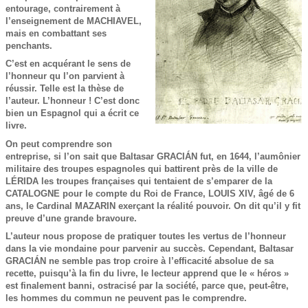
entourage, contrairement à
l’enseignement de MACHIAVEL,
mais en combattant ses
penchants.
C’est en acquérant le sens de
l’honneur qu l’on parvient à
réussir. Telle est la thèse de
l’auteur. L’honneur ! C’est donc
bien un Espagnol qui a écrit ce
livre.
On peut comprendre son
entreprise, si l’on sait que Baltasar GRACIÁN fut, en 1644, l’aumônier
militaire des troupes espagnoles qui battirent près de la ville de
LÉRIDA les troupes françaises qui tentaient de s’emparer de la
CATALOGNE pour le compte du Roi de France, LOUIS XIV, âgé de 6
ans, le Cardinal MAZARIN exerçant la réalité pouvoir. On dit qu’il y fit
preuve d’une grande bravoure.
L’auteur nous propose de pratiquer toutes les vertus de l’honneur
dans la vie mondaine pour parvenir au succès. Cependant, Baltasar
GRACIÁN ne semble pas trop croire à l’efficacité absolue de sa
recette, puisqu’à la fin du livre, le lecteur apprend que le « héros »
est finalement banni, ostracisé par la société, parce que, peut-être,
les hommes du commun ne peuvent pas le comprendre.