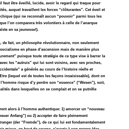
 faut être éveillé, lucide, avoir le regard qui traque pour
és, auquel travaillent les forces “clôturantes”. Cet éveil et
-archique (qui ne reconnaît aucun “pouvoir” parmi tous les
ue l’on comparera très volontiers à celle de l’anarque
ïste en sa jeunesse!).
, de fait, un philosophe révolutionnaire, non seulement
l-socialisme en phase d’ascension mais de manière plus
urement” puisque toute stratégie de ce type vise à barrer la
 avec les “autruis” qui lui sont voisins, avec ses proches,
dentale” a générés au cours de l’histoire réelle et
tre (lequel est de toutes les façons insaisissable), dont on
e l’homme risque d’y perdre son “essence” (“Wesen”), soit,
nalités dans lesquelles on se complait et on se putréfie
frent alors à l’homme authentique: 1) amorcer un “nouveau
uer Anfang”) ou 2) accepter de faire pleinement
tranger (der “Fremde”), de ce qui lui est fondamentalement
oir mieux, en bout de course, s’ouvrir à son propre (das