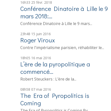
16h33
25
févr. 2018
Conférence Dinatoire à Lille le 9
mars 2018:...
Conférence Dinatoire à Lille le 9 mars...
23h48
15
juin 2016
Roger Viroux
Contre l'impérialisme parisien, réhabiliter le...
18h05
16
mai 2016
L’ère de la pyropolitique a
commencé…
Robert Steuckers : L’ère de la...
08h58
07
mai 2016
The Era of Pyropolitics is
Coming
The Era of Pyropolitics is Coming By...