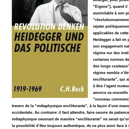
“Eigene”), quand il
assimilable à son pr
“révolutionnaireme
rejeter politiquemen
applicables de cett
Heidegger a fait en
son engagement nati
régime sur des inst
certaines normes de
des longs couteaux”
régime semble n’êtr
enclôturante”, qui
à être l’agent mot
amorce sa nouvelle r
“nouveau commenceme
travers de la “métaphysique enclôturante”, à la façon d’une mauvai
occidentale. Au contraire: il faut attendre, faire oeuvre de patience
métaphysique oeuvrant de manière “enclôturante” ne serait qu’un t
la possibilité d’être toujours authentique, de ne plus avoir face à