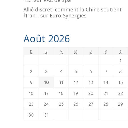
12...
sur
PAC de Spa
Allié discret: comment la Chine soutient
l’Iran...
sur
Euro-Synergies
Août 2026
D
L
M
M
J
V
S
1
2
3
4
5
6
7
8
9
10
11
12
13
14
15
16
17
18
19
20
21
22
23
24
25
26
27
28
29
30
31