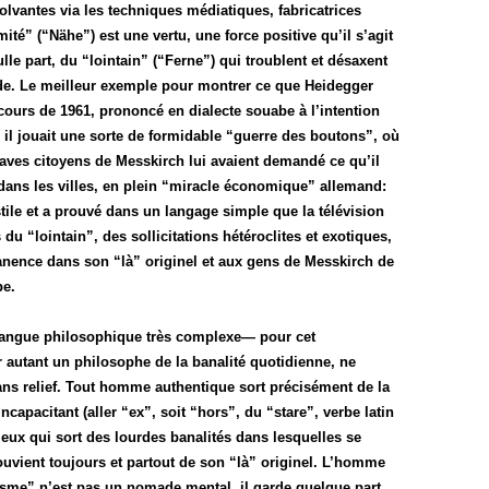
lvantes via les techniques médiatiques, fabricatrices
é” (“Nähe”) est une vertu, une force positive qu’il s’agit
le part, du “lointain” (“Ferne”) qui troublent et désaxent
nde. Le meilleur exemple pour montrer ce que Heidegger
ours de 1961, prononcé en dialecte souabe à l’intention
il jouait une sorte de formidable “guerre des boutons”, où
raves citoyens de Messkirch lui avaient demandé ce qu’il
dans les villes, en plein “miracle économique” allemand:
ostile et a prouvé dans un langage simple que la télévision
du “lointain”, des sollicitations hétéroclites et exotiques,
ence dans son “là” originel et aux gens de Messkirch de
be.
langue philosophique très complexe— pour cet
 autant un philosophe de la banalité quotidienne, ne
ans relief. Tout homme authentique sort précisément de la
incapacitant (aller “ex”, soit “hors”, du “stare”, verbe latin
ieux qui sort des lourdes banalités dans lesquelles se
uvient toujours et partout de son “là” originel. L’homme
isme” n’est pas un nomade mental, il garde quelque part