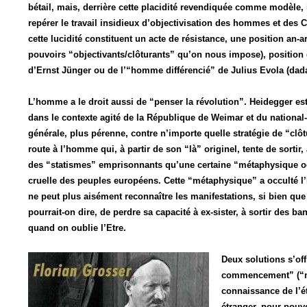
bétail, mais, derrière cette placidité revendiquée comme modèle, il
repérer le travail insidieux d’objectivisation des hommes et des Cit
cette lucidité constituent un acte de résistance, une position an
pouvoirs “objectivants/clôturants” qu’on nous impose), position q
d’Ernst Jünger ou de l’“homme différencié” de Julius Evola (dada
L’homme a le droit aussi de “penser la révolution”. Heidegger est
dans le contexte agité de la République de Weimar et du nationa
générale, plus pérenne, contre n’importe quelle stratégie de “clôt
route à l’homme qui, à partir de son “là” originel, tente de sortir,
des “statismes” emprisonnants qu’une certaine “métaphysique occi
cruelle des peuples européens. Cette “métaphysique” a occulté l’E
ne peut plus aisément reconnaître les manifestations, si bien qu
pourrait-on dire, de perdre sa capacité à ex-sister, à sortir des ba
quand on oublie l’Etre.
Deux solutions s’of
commencement” (“ne
connaissance de l’é
étranger, pour pouv