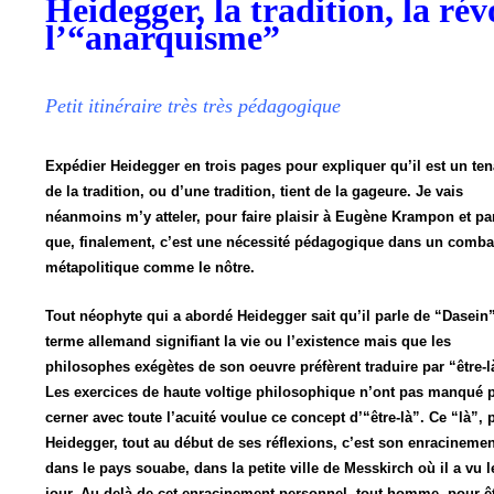
Heidegger, la tradition, la rév
l’“anarquisme”
Petit itinéraire très très pédagogique
Expédier Heidegger en trois pages pour expliquer qu’il est un ten
de la tradition, ou d’une tradition, tient de la gageure. Je vais
néanmoins m’y atteler, pour faire plaisir à Eugène Krampon et pa
que, finalement, c’est une nécessité pédagogique dans un comba
métapolitique comme le nôtre.
Tout néophyte qui a abordé Heidegger sait qu’il parle de “Dasein”
terme allemand signifiant la vie ou l’existence mais que les
philosophes exégètes de son oeuvre préfèrent traduire par “être-l
Les exercices de haute voltige philosophique n’ont pas manqué 
cerner avec toute l’acuité voulue ce concept d’“être-là”. Ce “là”, 
Heidegger, tout au début de ses réflexions, c’est son enracinemen
dans le pays souabe, dans la petite ville de Messkirch où il a vu l
jour. Au-delà de cet enracinement personnel, tout homme, pour ê