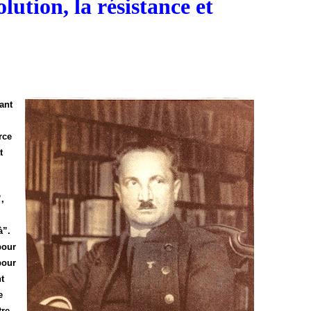
olution, la résistance et
ant
rce
t
,
à”.
pour
pour
t
e
tre