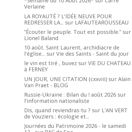
*Semaine du 10 Août 2026*
sur
Carré
Verlaine
LA ROYAUTÉ ? L'IDÉE NEUVE POUR
REDRESSER LA...
sur
LAFAUTEAROUSSEAU
”Écouter le peuple. Tout est possible.”
sur
Lionel Baland
10 août. Saint Laurent, archidiacre de
l'église...
sur
Vie des Saints - Saint du jour
le vin est tiré , buvez
sur
VIE DU CHATEAU
à FERNEY
UN JOUR, UNE CITATION (cxxviii)
sur
Alain
Van Praet - BLOG
Russie-Ukraine : Bilan du ! août 2026
sur
l'information nationaliste
Dis, quand reviendras-tu ?
sur
L'AN VERT
de Vouziers : écologie et...
Journées du Patrimoine 2026 - le samedi