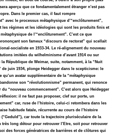
 sera aperçu que ce fondamentalement étranger n’est pas
opre. Dans le premier cas, il faut rompre
nt” avec le processus métaphysique d’“enclôturement”,
t les régimes et les idéologies qui sont les produits finis et
e métaphysique de l’“enclôturement”. C’est ce que
 prononçant son fameux “discours de rectorat” qui scellait
onal-socialiste en 1933-34. Le ré-alignement du nouveau
itutions imitées du wilhelminisme d’avant 1914 ou sur
 la République de Weimar, suite, notamment, à la “Nuit
 de juin 1934, plonge Heidegger dans le scepticisme: le
e qu’un avatar supplémentaire de la “métaphysique
 abandonne son “révolutionnisme” permanent, qui renonce
eur du “nouveau commencement”. C’est alors que Heidegger
éflexion: il ne faut pas proposer, clef sur porte, un
nt” car, ruse de l’histoire, celui-ci retombera dans les
se habitude fatale, récurrente au cours de l’histoire
 (“Geduld”), car toute la trajectoire pluriséculaire de la
rès long détour pour retrouver l’Etre, soit pour retrouver
 soi des forces génératrices de barrières et de clôtures qui