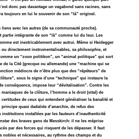
l n’est donc pas davantage un vagabond sans racines, sans
a toujours en lui le souvenir de son “là” originel.
 liens avec les autres (de sa communauté proche).
t partie intégrante de son “là” comme lui du leur. Les
’homme est inextricablement
avec
autrui. Même si Heidegger
 ou directement instrumentalisables, sa philosophie, et
 comme un “zoon politikon”, un “animal politique” qui sort
ire de la Cité (grecque ou allemande) une “machine qui se
nction médiocre de n’être plus que des “répéteurs” de
clôture”, sous le signe d’une “technique” qui instaure la
 de conséquence, impose leur “dévitalisation”. Contre les
maniaques de la clôture, l’homme a le droit (vital) de
s certitudes de ceux qui entendent généraliser la banalité et
principe quasi dadaïste d’anarchie, de refus des
institutions installées par les fauteurs d’inauthenticité
instar des braves gens de Messkirch: il ne les méprise
acés par des forces qui risquent de les dépasser. Il faut
s nobles et nécessaires, au rythme des champs et du