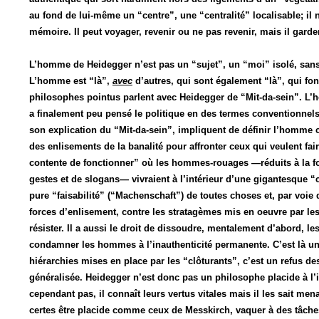
au fond de lui-même un “centre”, une “centralité” localisable; i
mémoire. Il peut voyager, revenir ou ne pas revenir, mais il garder
L’homme de Heidegger n’est pas un “sujet”, un “moi” isolé, sans
L’homme est “là”,
avec
d’autres, qui sont également “là”, qui fon
philosophes pointus parlent avec Heidegger de “Mit-da-sein”. L
a finalement peu pensé le politique en des termes conventionnels
son explication du “Mit-da-sein”, impliquent de définir l’homme
des enlisements de la banalité pour affronter ceux qui veulent fa
contente de fonctionner” où les hommes-rouages —réduits à la fo
gestes et de slogans— vivraient à l’intérieur d’une gigantesque “
pure “faisabilité” (“Machenschaft”) de toutes choses et, par voie
forces d’enlisement, contre les stratagèmes mis en oeuvre par les 
résister. Il a aussi le droit de dissoudre, mentalement d’abord, le
condamner les hommes à l’inauthenticité permanente. C’est là un 
hiérarchies mises en place par les “clôturants”, c’est un refus des 
généralisée. Heidegger n’est donc pas un philosophe placide à l’
cependant pas, il connaît leurs vertus vitales mais il les sait men
certes être placide comme ceux de Messkirch, vaquer à des tâche