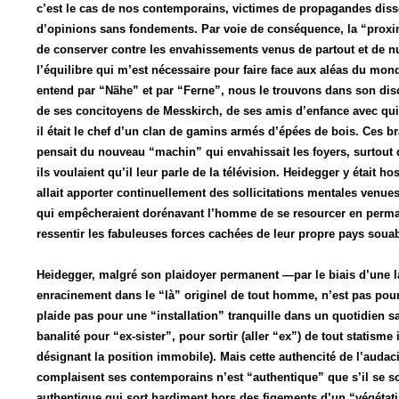
c’est le cas de nos contemporains, victimes de propagandes disso
d’opinions sans fondements. Par voie de conséquence, la “proximit
de conserver contre les envahissements venus de partout et de nul
l’équilibre qui m’est nécessaire pour faire face aux aléas du mo
entend par “Nähe” et par “Ferne”, nous le trouvons dans son disc
de ses concitoyens de Messkirch, de ses amis d’enfance avec qui 
il était le chef d’un clan de gamins armés d’épées de bois. Ces b
pensait du nouveau “machin” qui envahissait les foyers, surtout 
ils voulaient qu’il leur parle de la télévision. Heidegger y était h
allait apporter continuellement des sollicitations mentales venues 
qui empêcheraient dorénavant l’homme de se resourcer en perman
ressentir les fabuleuses forces cachées de leur propre pays soua
Heidegger, malgré son plaidoyer permanent —par le biais d’une 
enracinement dans le “là” originel de tout homme, n’est pas pour
plaide pas pour une “installation” tranquille dans un quotidien s
banalité pour “ex-sister”, pour sortir (aller “ex”) de tout statisme 
désignant la position immobile). Mais cette authencité de l’audac
complaisent ses contemporains n’est “authentique” que s’il se so
authentique qui sort hardiment hors des figements d’un “végétat