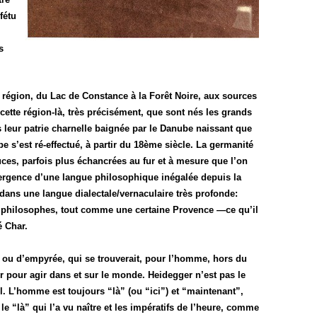
fétu
s
 région, du Lac de Constance à la Forêt Noire, aux sources
 cette région-là, très précisément, que sont nés les grands
 leur patrie charnelle baignée par le Danube naissant que
e s’est ré-effectué, à partir du 18ème siècle. La germanité
uces, parfois plus échancrées au fur et à mesure que l’on
émergence d’une langue philosophique inégalée depuis la
dans une langue dialectale/vernaculaire très profonde:
es philosophes, tout comme une certaine Provence —ce qu’il
é Char.
 ou d’empyrée, qui se trouverait, pour l’homme, hors du
ser pour agir dans et sur le monde. Heidegger n’est pas le
el. L’homme est toujours “là” (ou “ici”) et “maintenant”,
 le “là” qui l’a vu naître et les impératifs de l’heure, comme