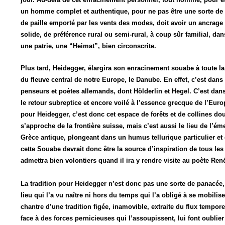
un homme complet et authentique, pour ne pas être une sorte de 
de paille emporté par les vents des modes, doit avoir un ancrage
solide, de préférence rural ou semi-rural, à coup sûr familial, dan
une patrie, une “Heimat”, bien circonscrite.
Plus tard, Heidegger, élargira son enracinement souabe à toute la
du fleuve central de notre Europe, le Danube. En effet, c’est dans
penseurs et poètes allemands, dont Hölderlin et Hegel. C’est dans
le retour subreptice et encore voilé à l’essence grecque de l’Europ
pour Heidegger, c’est donc cet espace de forêts et de collines do
s’approche de la frontière suisse, mais c’est aussi le lieu de l’
Grèce antique, plongeant dans un humus tellurique particulier et 
cette Souabe devrait donc être la source d’inspiration de tous l
admettra bien volontiers quand il ira y rendre visite au poète Ren
La tradition pour Heidegger n’est donc pas une sorte de panacée,
lieu qui l’a vu naître ni hors du temps qui l’a obligé à se mobili
chantre d’une tradition figée, inamovible, extraite du flux tempor
face à des forces pernicieuses qui l’assoupissent, lui font oublier