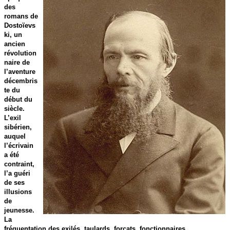
des
romans de
Dostoïevs
ki, un
ancien
révolution
naire de
l’aventure
décembris
te du
début du
siècle.
L’exil
sibérien,
auquel
l’écrivain
a été
contraint,
l’a guéri
de ses
illusions
de
jeunesse.
La
fréquentation des exilés, taulards, forçats, fonctionnaires