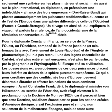
seulement une synthèse sur les plans intérieur et social, mais aussi
sur le plan international, en diplomatie, en préconisant une
indéfectible « alliance des trois empereurs » (Drei-Kaiser-Bund) qui
placera automatiquement les puissances traditionnelles du centre et
de l’est de l’Europe dans une sphère différente de celle de l’Occident
(France + Grande-Bretagne). Un clivage est ainsi né, qui expliquera la
vigueur, et parfois la virulence, de l’anti-occidentalisme de la
ième
révolution conservatrice du 20
siècle.
Pour le diplomate Constantin Frantz, au service de la Prusse,
l’Ouest, ou l’Occident, composé de la France jacobine (et néo-
bonapartiste avec l’avènement de Louis-Napoléon) et de l’Angleterre
ploutocratique (qui n’a pas retenu l’une des leçons essentielles de
Carlyle), n’est plus entièrement européen, n’est plus lié par le destin,
par la géographie et l’hydrographie à l’Europe et à sa civilisation.
Les possessions extra-européennes de ces deux puissances placent
leurs intérêts en dehors de la sphère purement européenne. Ce qui a
pour corollaire que des conflits, nés hors d’Europe, peuvent
désormais ébranler et affecter les nations du sous-continent
européen. Avant Constantin Frantz déjà, le diplomate et ministre von
Hülsemann, au service de l’Autriche, avait réagi vivement à la
proclamation de la Doctrine de Monroe (1823), car il percevait bien
que cette Doctrine, soi-disant émancipatrice pour les nations créoles
d’Amérique ibérique, visait l’exclusion pure et simple, non
seulement de la malheureuse Espagne, mais de toute autre