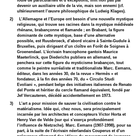
foule de particularités et d’exceptions, finit non pas par
devenir un auxiliaire utile de la vie, mais son ennemi (cf.
ultérieurement l’œuvre philosophique de Ludwig Klages).
2)
L’Allemagne et l’Europe ont besoin d’une nouvelle mystique
religieuse, qui trouve ses racines dans la mystique médiévale
rhénane, brabançonne et flamande ; en Brabant, la figure
dominante de cette mystique, base d’une alternative
possible, est Ruusbroeck, d’abord vicaire à Sainte-Gudule à
Bruxelles, puis dirigeant d’un cloître en Forêt de Soignes à
Groenendael. L’écrivain francophone gantois Maurice
Maeterlinck, que Diederichs publiera en allemand, se
penchera sur cette figure du mysticisme brabançon, tout
comme le peintre surréaliste et traditionaliste Marc. Eemans,
éditeur, dans les années 30, de la revue « Hermès » et
fondateur, à la fin des années 70, du « Circulo Studi
Evoliani », pendant belge des initiatives italiennes de Renato
del Ponte et héritier du cercle flamand équivalent, fondé par
Jef Vercauteren, décédé accidentellement en 1973.
3)
L’art a pour mission de sauver la civilisation contre le
matérialisme. Idée qui, chez nous, sera principalement
incarnée par les architectes et concepteurs Victor Horta et
Henry Van de Velde (sur qui s’exerça profondément
l’influence de Nietzsche). Marc. Eemans (1907-1998), pour sa
part, à la suite de l’écrivain néerlandais Couperus et d’un