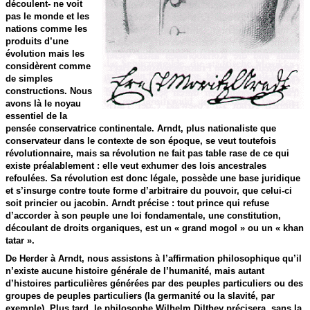
découlent- ne voit
pas le monde et les
nations comme les
produits d’une
évolution mais les
considèrent comme
de simples
constructions. Nous
avons là le noyau
essentiel de la
pensée conservatrice continentale. Arndt, plus nationaliste que
conservateur dans le contexte de son époque, se veut toutefois
révolutionnaire, mais sa révolution ne fait pas table rase de ce qui
existe préalablement : elle veut exhumer des lois ancestrales
refoulées. Sa révolution est donc légale, possède une base juridique
et s’insurge contre toute forme d’arbitraire du pouvoir, que celui-ci
soit princier ou jacobin. Arndt précise : tout prince qui refuse
d’accorder à son peuple une loi fondamentale, une constitution,
découlant de droits organiques, est un « grand mogol » ou un « khan
tatar ».
De Herder à Arndt, nous assistons à l’affirmation philosophique qu’il
n’existe aucune histoire générale de l’humanité, mais autant
d’histoires particulières générées par des peuples particuliers ou des
groupes de peuples particuliers (la germanité ou la slavité, par
exemple). Plus tard, le philosophe Wilhelm Dilthey précisera, sans la