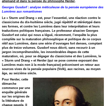
allemand et dans la pensée du philosophe Herder
.
Georges Gusdorf : analyse méticuleuse de la pensée européenne des
Lumières aux romantismes
Le « Sturm und Drang » est, pour l’essentiel, une réaction contre le
classicisme du dix-huitième siècle, jugé répétitif et stéréotypé dans
ses formes, et contre les Lumières dans leur interprétation et leurs
traductions politiques françaises. Le professeur alsacien Georges
Gusdorf est celui qui nous a légué, récemment, l’enquête la plus
complète sur la maturation philosophique et politique de ce corpus
rétif aux Lumières, dans une série d’ouvrages fort denses, comptant
plus de treize volumes. Gusdorf nous décrit, sans recourir à un
jargon incompréhensible, les innombrables étapes de cette
maturation, où, pour se dégager du classicisme et des Lumières, le
« Sturm und Drang » et Herder (qui se pose comme exposant des
Lumières mais non à la mode française) préconisent un retour aux
sources vives de la pensée populaire (Volk), aux racines, au moyen
âge, au seizième siècle.
Pour Herder, cette
démarche
commence par une
enquête générale
sur les origines de
la littérature de
chaque peuple. Il