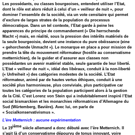
Les possédants, ou classes bourgeoises, entendent utiliser l’Etat,
dont le rôle est alors réduit à celui d’un « veilleur de nuit », pour
dominer l’ensemble de la société, via un vote censitaire qui permet
d’exclure de larges strates de la population du processus
démocratique. Dans un tel contexte, l’Etat garde à peine les
apparences du principe de commandement (« Die herrschende
Macht ») mais, en réalité, sous la pression des intérêts matériels de
la seule bourgeoisie, devient une instance du pure obéissance (eine
« gehorchende Unmacht »). Le monarque en place a pour mission de
prendre la tête du mouvement réformateur (hostile au conservatisme
metternichien), de le guider et d’assurer aux classes non
possédantes un avenir matériel stable, seule garantie de leur liberté.
L’Etat « veilleur de nuit », idéal des libéraux, conduit à la non-liberté
(« Unfreiheit ») des catégories modestes de la société. L’Etat
réformateur, animé par de hautes vertus éthiques, conduit à une
société plus harmonieuse, plus conviviale, plus participative car
toutes les catégories de la population participent alors à la gestion
de la Cité. C’est Lorenz von Stein qui a indubitablement inspiré l’Etat
social bismarckien et les monarchies réformatrices d’Allemagne du
Sud (Würtemberg, Bavière). Avec lui, on parle de
« Sozialkonservativismus ».
L’ère Metternich : aucune expérimentation
ième
Le 19
siècle allemand a donc débuté avec l’ère Metternich. Il
s’agit là d’un conservatisme dépourvu de tonus innovant, voire