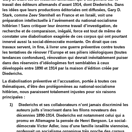
travail des éditeurs allemands d’avant 1914, dont Diederichs. Dans
les idées que leurs productions éditoriales ont diffusées, Gary D.
Stark, comme Zeev Sternhell en France et en Israël, voit une
préparation intellectuelle à l’avènement du national-socialisme
hitlérien ! Sans critiquer leur énorme travail d’investigation, de
recherche et de comparaison, inégalé, force est tout de même de
constater une diabolisation exagérée de ces corpus qui ont pourtant
innervé aussi la social-démocratie montante. On dirait que ces
travaux servent, in fine, à livrer une guerre préventive contre toutes
les tentatives de rénover l’Europe et ses piliers idéologiques (toutes
tendances confondues), rénovation qui devrait inévitablement puiser
dans des réservoirs d’idéologèmes fort semblables à ceux
développés entre 1890 et 1914 par la maison d’édition créée par
Diederichs.
La diabolisation préventive et l’accusation, portée à toutes ces
thématiques, d’être des prolégomènes au national-socialisme
hitlérien, nous paraissent totalement injustes pour six raisons
principales :
1)
Diederichs et ses collaborateurs n’ont jamais discriminé les
auteurs juifs s’inscrivant dans les filons novateurs des
décennies 1890-1914. Diederichs est notamment celui qui a
promu en Allemagne la pensée de Henri Bergson. Le social-
démocrate Victor Adler, issu d’une famille israélite viennoise,
professait un socialisme organique très proche des corpus