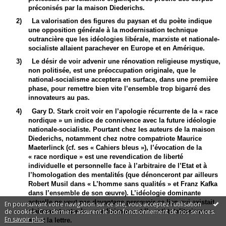
préconisés par la maison Diederichs.
2)
La valorisation des figures du paysan et du poète indique
une opposition générale à la modernisation technique
outrancière que les idéologies libérale, marxiste et nationale-
socialiste allaient parachever en Europe et en Amérique.
3)
Le désir de voir advenir une rénovation religieuse mystique,
non politisée, est une préoccupation originale, que le
national-socialisme acceptera en surface, dans une première
phase, pour remettre bien vite l’ensemble trop bigarré des
innovateurs au pas.
4)
Gary D. Stark croit voir en l’apologie récurrente de la « race
nordique » un indice de connivence avec la future idéologie
nationale-socialiste. Pourtant chez les auteurs de la maison
Diederichs, notamment chez notre compatriote Maurice
Maeterlinck (cf. ses « Cahiers bleus »), l’évocation de la
« race nordique » est une revendication de liberté
individuelle et personnelle face à l’arbitraire de l’Etat et à
l’homologation des mentalités (que dénonceront par ailleurs
Robert Musil dans « L’homme sans qualités » et Franz Kafka
dans l’ensemble de son œuvre). L’idéologie dominante
actuelle ne veut pas davantage percevoir ce lien qui existait
En poursuivant votre navigation sur ce site, vous acceptez l'utilisation
de cookies. Ces derniers assurent le bon fonctionnement de nos services.
clairement entre le « nordicisme » et l’« anti-totalitarisme »
En savoir plus
.
avant la lettre.