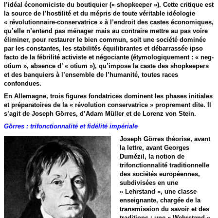
l’idéal économiciste du boutiquier (« shopkeeper »). Cette critique est
la source de l’hostilité et du mépris de toute véritable idéologie
« révolutionnaire-conservatrice » à l’endroit des castes économiques,
qu’elle n’entend pas ménager mais au contraire mettre au pas voire
éliminer, pour restaurer le bien commun, soit une société dominée
par les constantes, les stabilités équilibrantes et débarrassée ipso
facto de la fébrilité activiste et négociante (étymologiquement : « neg-
otium », absence d’ « otium »), qu’impose la caste des shopkeepers
et des banquiers à l’ensemble de l’humanité, toutes races
confondues.
En Allemagne, trois figures fondatrices dominent les phases initiales
et préparatoires de la « révolution conservatrice » proprement dite. Il
s’agit de Joseph Görres, d’Adam Müller et de Lorenz von Stein.
Görres : trifonctionnalité et fidélité impériale
Joseph Görres théorise, avant
la lettre, avant Georges
Dumézil, la notion de
trifonctionnalité traditionnelle
des sociétés européennes,
subdivisées en une
« Lehrstand », une classe
enseignante, chargée de la
transmission du savoir et des
traditions ; une « Wehrstand »,