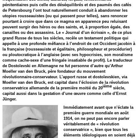
pénitentiaires puis celle des déséquilibrés et des paumés des cafés
de Petersbourg l’ont tout naturellement conduit à abandonner les
utopies rousseauistes (ou qui passent pour telles), sans renoncer
pourtant à croire que dans ce magma en apparence peu reluisant
peuvent surgir des héros ou des saints, et, à proportion égale, des
canailles ou des assassins. Le « Journal d’un écrivain », de ce plus
grand Russe de tous les siècles, recèle un testament politique qui
appelle à une profonde méfiance à l’endroit de cet Occident jacobin à
la française (rousseauiste et égalitaire, philosopheur et procédurier)
ou ploutocratique à l’anglaise (avec ses hypocrisies, son moralisme
comme cache-sexe d’une fringale insatiable de profit). Le traducteur
de Dostoïevski en Allemagne ne fut personne d’autre qu’Arthur
Moeller van den Bruck, père fondateur du mouvement
révolutionnaire-conservateur. L’apport russe et dostoïevskien, via
Moeller van den Bruck, est capital dans l’éclosion de la révolution
ième
conservatrice allemande de la première moitié du 20
siècle,
capital aussi dans la gestation d’une œuvre comme celle d’Ernst
Jünger.
Immédiatement avant que n’éclate la
première guerre mondiale en août
1914, on ne peut pas encore parler
véritablement de « révolution
conservatrice », bien que tous les
éléments idéologiques en soient déjà