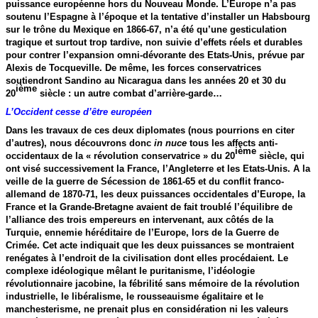
puissance européenne hors du Nouveau Monde. L’Europe n’a pas
soutenu l’Espagne à l’époque et la tentative d’installer un Habsbourg
sur le trône du Mexique en 1866-67, n’a été qu’une gesticulation
tragique et surtout trop tardive, non suivie d’effets réels et durables
pour contrer l’expansion omni-dévorante des Etats-Unis, prévue par
Alexis de Tocqueville. De même, les forces conservatrices
soutiendront Sandino au Nicaragua dans les années 20 et 30 du
ième
20
siècle : un autre combat d’arrière-garde…
L’Occident cesse d’être européen
Dans les travaux de ces deux diplomates (nous pourrions en citer
d’autres), nous découvrons donc
in nuce
tous les affects anti-
ième
occidentaux de la « révolution conservatrice » du 20
siècle, qui
ont visé successivement la France, l’Angleterre et les Etats-Unis. A la
veille de la guerre de Sécession de 1861-65 et du conflit franco-
allemand de 1870-71, les deux puissances occidentales d’Europe, la
France et la Grande-Bretagne avaient de fait troublé l’équilibre de
l’alliance des trois empereurs en intervenant, aux côtés de la
Turquie, ennemie héréditaire de l’Europe, lors de la Guerre de
Crimée. Cet acte indiquait que les deux puissances se montraient
renégates à l’endroit de la civilisation dont elles procédaient. Le
complexe idéologique mêlant le puritanisme, l’idéologie
révolutionnaire jacobine, la fébrilité sans mémoire de la révolution
industrielle, le libéralisme, le rousseauisme égalitaire et le
manchesterisme, ne prenait plus en considération ni les valeurs