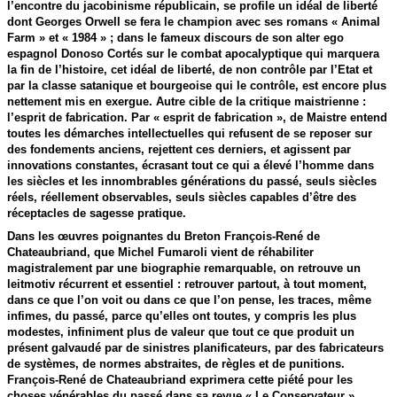
l’encontre du jacobinisme républicain, se profile un idéal de liberté
dont Georges Orwell se fera le champion avec ses romans « Animal
Farm » et « 1984 » ; dans le fameux discours de son alter ego
espagnol Donoso Cortés sur le combat apocalyptique qui marquera
la fin de l’histoire, cet idéal de liberté, de non contrôle par l’Etat et
par la classe satanique et bourgeoise qui le contrôle, est encore plus
nettement mis en exergue. Autre cible de la critique maistrienne :
l’esprit de fabrication. Par « esprit de fabrication », de Maistre entend
toutes les démarches intellectuelles qui refusent de se reposer sur
des fondements anciens, rejettent ces derniers, et agissent par
innovations constantes, écrasant tout ce qui a élevé l’homme dans
les siècles et les innombrables générations du passé, seuls siècles
réels, réellement observables, seuls siècles capables d’être des
réceptacles de sagesse pratique.
Dans les œuvres poignantes du Breton François-René de
Chateaubriand, que Michel Fumaroli vient de réhabiliter
magistralement par une biographie remarquable, on retrouve un
leitmotiv récurrent et essentiel : retrouver partout, à tout moment,
dans ce que l’on voit ou dans ce que l’on pense, les traces, même
infimes, du passé, parce qu’elles ont toutes, y compris les plus
modestes, infiniment plus de valeur que tout ce que produit un
présent galvaudé par de sinistres planificateurs, par des fabricateurs
de systèmes, de normes abstraites, de règles et de punitions.
François-René de Chateaubriand exprimera cette piété pour les
choses vénérables du passé dans sa revue « Le Conservateur »,