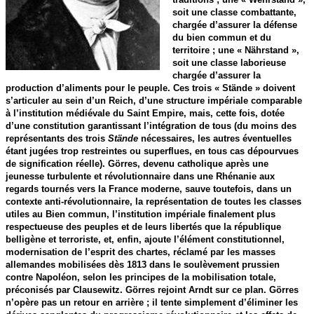
soit une classe combattante,
chargée d’assurer la défense
du bien commun et du
territoire ; une « Nährstand »,
soit une classe laborieuse
chargée d’assurer la
production d’aliments pour le peuple. Ces trois « Stände » doivent
s’articuler au sein d’un Reich, d’une structure impériale comparable
à l’institution médiévale du Saint Empire, mais, cette fois, dotée
d’une constitution garantissant l’intégration de tous (du moins des
représentants des trois
Stände
nécessaires, les autres éventuelles
étant jugées trop restreintes ou superflues, en tous cas dépourvues
de signification réelle). Görres, devenu catholique après une
jeunesse turbulente et révolutionnaire dans une Rhénanie aux
regards tournés vers la France moderne, sauve toutefois, dans un
contexte anti-révolutionnaire, la représentation de toutes les classes
utiles au Bien commun, l’institution impériale finalement plus
respectueuse des peuples et de leurs libertés que la république
belligène et terroriste, et, enfin, ajoute l’élément constitutionnel,
modernisation de l’esprit des chartes, réclamé par les masses
allemandes mobilisées dès 1813 dans le soulèvement prussien
contre Napoléon, selon les principes de la mobilisation totale,
préconisés par Clausewitz. Görres rejoint Arndt sur ce plan. Görres
n’opère pas un retour en arrière ; il tente simplement d’éliminer les