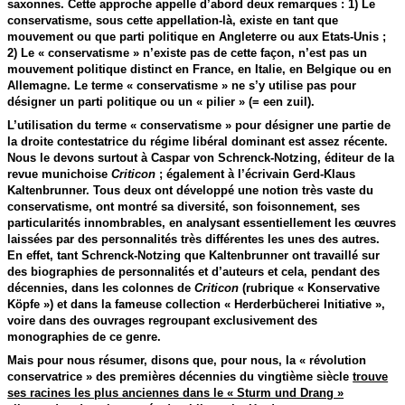
saxonnes. Cette approche appelle d’abord deux remarques : 1) Le
conservatisme, sous cette appellation-là, existe en tant que
mouvement ou que parti politique en Angleterre ou aux Etats-Unis ;
2) Le « conservatisme » n’existe pas de cette façon, n’est pas un
mouvement politique distinct en France, en Italie, en Belgique ou en
Allemagne. Le terme « conservatisme » ne s’y utilise pas pour
désigner un parti politique ou un « pilier » (= een zuil).
L’utilisation du terme « conservatisme » pour désigner une partie de
la droite contestatrice du régime libéral dominant est assez récente.
Nous le devons surtout à Caspar von Schrenck-Notzing, éditeur de la
revue munichoise
Criticon
; également à l’écrivain Gerd-Klaus
Kaltenbrunner. Tous deux ont développé une notion très vaste du
conservatisme, ont montré sa diversité, son foisonnement, ses
particularités innombrables, en analysant essentiellement les œuvres
laissées par des personnalités très différentes les unes des autres.
En effet, tant Schrenck-Notzing que Kaltenbrunner ont travaillé sur
des biographies de personnalités et d’auteurs et cela, pendant des
décennies, dans les colonnes de
Criticon
(rubrique « Konservative
Köpfe ») et dans la fameuse collection « Herderbücherei Initiative »,
voire dans des ouvrages regroupant exclusivement des
monographies de ce genre.
Mais pour nous résumer, disons que, pour nous, la « révolution
conservatrice » des premières décennies du vingtième siècle
trouve
ses racines les plus anciennes dans le « Sturm und Drang »