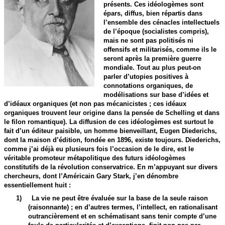
présents. Ces idéologèmes sont
épars, diffus, bien répartis dans
l’ensemble des cénacles intellectuels
de l’époque (socialistes compris),
mais ne sont pas politisés ni
offensifs et militarisés, comme ils le
seront après la première guerre
mondiale. Tout au plus peut-on
parler d’utopies positives à
connotations organiques, de
modélisations sur base d’idées et
d’idéaux organiques (et non pas mécanicistes ; ces idéaux
organiques trouvent leur origine dans la pensée de Schelling et dans
le filon romantique). La diffusion de ces idéologèmes est surtout le
fait d’un éditeur paisible, un homme bienveillant, Eugen Diederichs,
dont la maison d’édition, fondée en 1896, existe toujours. Diederichs,
comme j’ai déjà eu plusieurs fois l’occasion de le dire, est le
véritable promoteur métapolitique des futurs idéologèmes
constitutifs de la révolution conservatrice. En m’appuyant sur divers
chercheurs, dont l’Américain Gary Stark, j’en dénombre
essentiellement huit :
1)
La vie ne peut être évaluée sur la base de la seule raison
(raisonnante) ; en d’autres termes, l’intellect, en rationalisant
outrancièrement et en schématisant sans tenir compte d’une