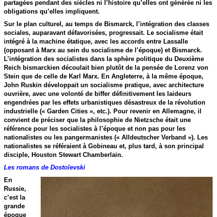
partagées pendant des siècles ni l’histoire qu’elles ont générée ni les
obligations qu’elles impliquent.
Sur le plan culturel, au temps de Bismarck, l’intégration des classes
sociales, auparavant défavorisées, progressait. Le socialisme était
intégré à la machine étatique, avec les accords entre Lassalle
(opposant à Marx au sein du socialisme de l’époque) et Bismarck.
L’intégration des socialistes dans la sphère politique du Deuxième
Reich bismarckien découlait bien plutôt de la pensée de Lorenz von
Stein que de celle de Karl Marx. En Angleterre, à la même époque,
John Ruskin développait un socialisme pratique, avec architecture
ouvrière, avec une volonté de biffer définitivement les laideurs
engendrées par les effets urbanistiques désastreux de la révolution
industrielle (« Garden Cities », etc.). Pour revenir en Allemagne, il
convient de préciser que la philosophie de Nietzsche était une
référence pour les socialistes à l’époque et non pas pour les
nationalistes ou les pangermanistes (« Alldeutscher Verband »). Les
nationalistes se référaient à Gobineau et, plus tard, à son principal
disciple, Houston Stewart Chamberlain.
Les romans de Dostoïevski
En
Russie,
c’est la
grande
époque