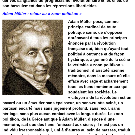
dérives sanglantes du progressisme révolutionnaire et les effets de
son basculement dans les répressions liberticides.
Adam Müller : retour au « zoon politikon »
Adam Müller pose, comme
principe cardinal de toute
politique saine, de s’opposer
dorénavant à tous les principes
énoncés par la révolution
française qui, bien qu’ayant tout
politisé à outrance et de façon
hystérique, a gommé de la scène
le véritable « zoon politikon »
traditionnel, d’aristotélicienne
mémoire, dans la mesure où elle
efface avec rage et acharnement
tous les liens immémoriaux qui
soudaient les sociétés. Le
« citoyen » de la révolution est un
bavard ou un émeutier sans épaisseur, un sans-culotte aviné, un
partisan encarté mais sans jugement profond, sans recul, sans
héritage, sans plus aucun contact avec la longue durée. Le zoon
politikon, de la Grèce antique à Adam Müller, dispose d’une
mémoire, sait que des liens l’unissent aux siens ; il n’est pas un
individu irresponsable qui, uni à d’autres au sein de masses, traduit