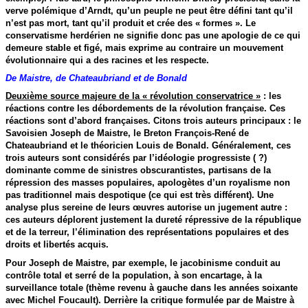
verve polémique d’Arndt, qu’un peuple ne peut être défini tant qu’il
n’est pas mort, tant qu’il produit et crée des « formes ». Le
conservatisme herdérien ne signifie donc pas une apologie de ce qui
demeure stable et figé, mais exprime au contraire un mouvement
évolutionnaire qui a des racines et les respecte.
De Maistre, de Chateaubriand et de Bonald
Deuxième source majeure de la « révolution conservatrice »
: les
réactions contre les débordements de la révolution française. Ces
réactions sont d’abord françaises. Citons trois auteurs principaux : le
Savoisien Joseph de Maistre, le Breton François-René de
Chateaubriand et le théoricien Louis de Bonald. Généralement, ces
trois auteurs sont considérés par l’idéologie progressiste ( ?)
dominante comme de sinistres obscurantistes, partisans de la
répression des masses populaires, apologètes d’un royalisme non
pas traditionnel mais despotique (ce qui est très différent). Une
analyse plus sereine de leurs œuvres autorise un jugement autre :
ces auteurs déplorent justement la dureté répressive de la république
et de la terreur, l’élimination des représentations populaires et des
droits et libertés acquis.
Pour Joseph de Maistre, par exemple, le jacobinisme conduit au
contrôle total et serré de la population, à son encartage, à la
surveillance totale (thème revenu à gauche dans les années soixante
avec Michel Foucault). Derrière la critique formulée par de Maistre à