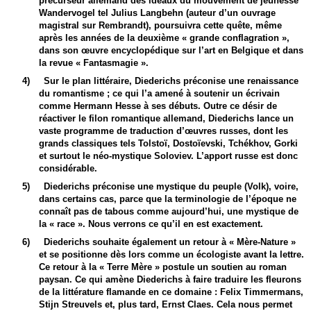
précurseur allemand des idéaux du mouvement de jeunesse
Wandervogel tel Julius Langbehn (auteur d’un ouvrage
magistral sur Rembrandt), poursuivra cette quête, même
après les années de la deuxième « grande conflagration »,
dans son œuvre encyclopédique sur l’art en Belgique et dans
la revue « Fantasmagie ».
4)
Sur le plan littéraire, Diederichs préconise une renaissance
du romantisme ; ce qui l’a amené à soutenir un écrivain
comme Hermann Hesse à ses débuts. Outre ce désir de
réactiver le filon romantique allemand, Diederichs lance un
vaste programme de traduction d’œuvres russes, dont les
grands classiques tels Tolstoï, Dostoïevski, Tchékhov, Gorki
et surtout le néo-mystique Soloviev. L’apport russe est donc
considérable.
5)
Diederichs préconise une mystique du peuple (Volk), voire,
dans certains cas, parce que la terminologie de l’époque ne
connaît pas de tabous comme aujourd’hui, une mystique de
la « race ». Nous verrons ce qu’il en est exactement.
6)
Diederichs souhaite également un retour à « Mère-Nature »
et se positionne dès lors comme un écologiste avant la lettre.
Ce retour à la « Terre Mère » postule un soutien au roman
paysan. Ce qui amène Diederichs à faire traduire les fleurons
de la littérature flamande en ce domaine : Felix Timmermans,
Stijn Streuvels et, plus tard, Ernst Claes. Cela nous permet