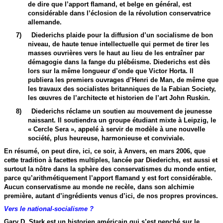
de dire que l’apport flamand, et belge en général, est
considérable dans l’éclosion de la révolution conservatrice
allemande.
7)
Diederichs plaide pour la diffusion d’un socialisme de bon
niveau, de haute tenue intellectuelle qui permet de tirer les
masses ouvrières vers le haut au lieu de les entraîner par
démagogie dans la fange du plébéisme. Diederichs est dès
lors sur la même longueur d’onde que Victor Horta. Il
publiera les premiers ouvrages d’Henri de Man, de même que
les travaux des socialistes britanniques de la Fabian Society,
les œuvres de l’architecte et historien de l’art John Ruskin.
8)
Diederichs réclame un soutien au mouvement de jeunesse
naissant. Il soutiendra un groupe étudiant mixte à Leipzig, le
« Cercle Sera », appelé à servir de modèle à une nouvelle
société, plus heureuse, harmonieuse et conviviale.
En résumé, on peut dire, ici, ce soir, à Anvers, en mars 2006, que
cette tradition à facettes multiples, lancée par Diederichs, est aussi et
surtout la nôtre dans la sphère des conservatismes du monde entier,
parce qu’arithmétiquement l’apport flamand y est fort considérable.
Aucun conservatisme au monde ne recèle, dans son alchimie
première, autant d’ingrédients venus d’ici, de nos propres provinces.
Vers le national-socialisme ?
Gary D. Stark est un historien américain qui s’est penché sur le