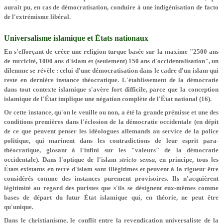
aurait pu, en cas de démocratisation, conduire à une indigénisation de facto
de l'extrémisme libéral.
Universalisme islamique et États nationaux
En s'efforçant de créer une religion turque basée sur la maxime "2500 ans
de turcicité, 1000 ans d'islam et (seulement) 150 ans d'occidentalisation", un
dilemme se révèle : celui d'une démocratisation dans le cadre d'un islam qui
reste en dernière instance théocratique. L'établissement de la démocratie
dans tout contexte islamique s'avère fort difficile, parce que la conception
islamique de l'État implique une négation complète de l'État national (16).
Or cette instance, qu'on le veuille ou non, a été la grande prémisse et une des
conditions premières dans l'éclosion de la démocratie occidentale (en dépit
de ce que peuvent penser les idéologues allemands au service de la police
politique, qui marinent dans les contradictions de leur esprit para-
théocratique, glosant à l'infini sur les "valeurs" de la démocratie
occidentale). Dans l'optique de l'islam
stricto sensu
, en principe, tous les
États existants en terre d'islam sont illégitimes et peuvent à la rigueur être
considérés comme des instances purement provisoires. Ils n'acquièrent
légitimité au regard des puristes que s'ils se désignent eux-mêmes comme
bases de départ du futur État islamique qui, en théorie, ne peut être
qu'unique.
Dans le christianisme, le conflit entre la revendication universaliste de la