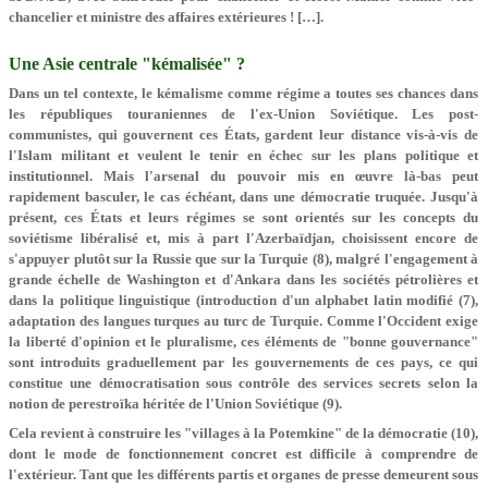
chancelier et ministre des affaires extérieures ! […].
Une Asie centrale "kémalisée" ?
Dans un tel contexte, le kémalisme comme régime a toutes ses chances dans
les républiques touraniennes de l'ex-Union Soviétique. Les post-
communistes, qui gouvernent ces États, gardent leur distance vis-à-vis de
l'Islam militant et veulent le tenir en échec sur les plans politique et
institutionnel. Mais l'arsenal du pouvoir mis en œuvre là-bas peut
rapidement basculer, le cas échéant, dans une démocratie truquée. Jusqu'à
présent, ces États et leurs régimes se sont orientés sur les concepts du
soviétisme libéralisé et, mis à part l'Azerbaïdjan, choisissent encore de
s'appuyer plutôt sur la Russie que sur la Turquie (8), malgré l'engagement à
grande échelle de Washington et d'Ankara dans les sociétés pétrolières et
dans la politique linguistique (introduction d'un alphabet latin modifié (7),
adaptation des langues turques au turc de Turquie. Comme l'Occident exige
la liberté d'opinion et le pluralisme, ces éléments de "bonne gouvernance"
sont introduits graduellement par les gouvernements de ces pays, ce qui
constitue une démocratisation sous contrôle des services secrets selon la
notion de perestroïka héritée de l'Union Soviétique (9).
Cela revient à construire les "villages à la Potemkine" de la démocratie (10),
dont le mode de fonctionnement concret est difficile à comprendre de
l'extérieur. Tant que les différents partis et organes de presse demeurent sous