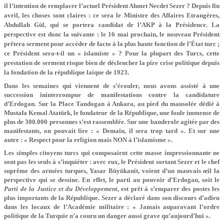
il l’intention de remplacer l’actuel Président Ahmet Necdet Sezer ? Depuis fin
avril, les choses sont claires : ce sera le Ministre des Affaires Etrangères,
Abdullah Gül, qui se portera candidat de l’AKP à la Présidence. La
perspective est donc la suivante : le 16 mai prochain, le nouveau Président
prêtera serment pour accéder de facto à la plus haute fonction de l’État turc ;
ce Président sera-t-il un « islamiste » ? Pour la plupart des Turcs, cette
prestation de serment risque bien de déclencher la pire crise politique depuis
la fondation de la république laïque de 1923.
Dans les semaines qui viennent de s’écouler, nous avons assisté à une
succession ininterrompue de manifestations contre la candidature
d’Erdogan. Sur la Place Tandogan à Ankara, au pied du mausolée dédié à
Mustafa Kemal Atatürk, le fondateur de la République, une foule immense de
plus de 300.000 personnes s’est rassemblée. Sur une banderole agitée par des
manifestants, on pouvait lire : « Demain, il sera trop tard ». Et sur une
autre : « Respect pour la religion mais NON à l’islamisme ».
Les simples citoyens turcs qui composaient cette masse impressionnante ne
sont pas les seuls à s’inquiéter : avec eux, le Président sortant Sezer et le chef
suprême des armées turques, Yasar Büyükanit, voient d’un mauvais œil la
perspective qui se dessine. En effet, le parti au pouvoir d’Erdogan, soit le
Parti de la Justice et du Développement
, est prêt à s’emparer des postes les
plus importants de la République. Sezer a déclaré dans son discours d’adieu
dans les locaux de l’Académie militaire : « Jamais auparavant l’ordre
politique de la Turquie n’a couru un danger aussi grave qu’aujourd’hui ».