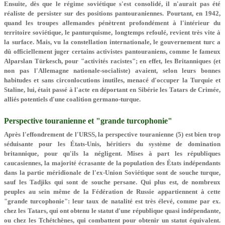
Ensuite, dès que le régime soviétique s'est consolidé, il n'aurait pas été
réaliste de persister sur des positions pan­touraniennes. Pourtant, en 1942,
quand les troupes allemandes pénètrent profondément à l'intérieur du
territoire soviétique, le panturquisme, longtemps refoulé, revient très vite à
la surface. Mais, vu la constellation internationale, le gouvernement turc a
dû officiellement juger certains activistes pantouraniens, comme le fameux
Alparslan Türkesch, pour "activités racistes"; en effet, les Britanniques (et
non pas l'Allemagne nationale-socialiste) avaient, selon leurs bonnes
habitudes et sans circonlocutions inutiles, menacé d'occuper la Turquie et
Staline, lui, était passé à l'acte en déportant en Sibérie les Tatars de Crimée,
alliés potentiels d'une coalition germano-turque.
Perspective touranienne et "grande turcophonie"
Après l'effondrement de l'URSS, la perspective touranienne (5) est bien trop
séduisante pour les États-Unis, héritiers du système de domination
britannique, pour qu'ils la négligent. Mises à part les républiques
caucasiennes, la majorité écrasante de la population des États indépendants
dans la partie méridionale de l'ex-Union Soviétique sont de souche turque,
sauf les Tadjiks qui sont de souche persane. Qui plus est, de nombreux
peuples au sein même de la Fédération de Russie appartiennent à cette
"grande turcophonie": leur taux de natalité est très élevé, comme par ex.
chez les Tatars, qui ont obtenu le statut d'une république quasi indépendante,
ou chez les Tchétchènes, qui combattent pour obtenir un statut équivalent.