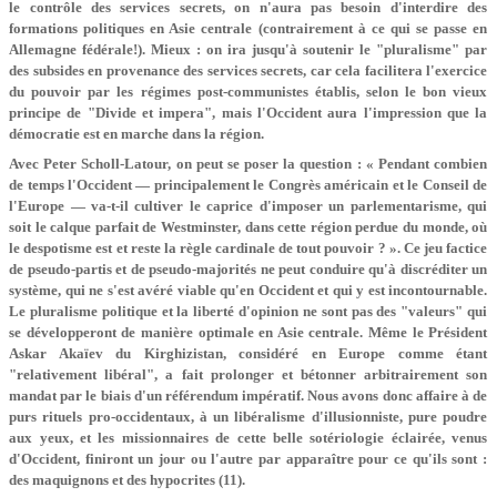
le contrôle des services secrets, on n'aura pas besoin d'interdire des
formations politiques en Asie centrale (contrairement à ce qui se passe en
Allemagne fédérale!). Mieux : on ira jusqu'à soutenir le "pluralisme" par
des subsides en provenance des services secrets, car cela facilitera l'exercice
du pouvoir par les régimes post-communistes établis, selon le bon vieux
principe de "Divide et impera", mais l'Occident aura l'impression que la
démocratie est en marche dans la région.
Avec Peter Scholl-Latour, on peut se poser la question : « Pendant combien
de temps l'Occident — principalement le Congrès américain et le Conseil de
l'Europe — va-t-il cultiver le caprice d'imposer un parlementarisme, qui
soit le calque parfait de Westminster, dans cette région perdue du monde, où
le despotisme est et reste la règle cardinale de tout pouvoir ? ». Ce jeu factice
de pseudo-partis et de pseudo-majorités ne peut conduire qu'à discréditer un
système, qui ne s'est avéré viable qu'en Occident et qui y est incontournable.
Le pluralisme politique et la liberté d'opinion ne sont pas des "valeurs" qui
se développeront de manière optimale en Asie centrale. Même le Président
Askar Akaïev du Kirghizistan, considéré en Europe comme étant
"relativement libéral", a fait prolonger et bétonner arbitrairement son
mandat par le biais d'un référendum impératif. Nous avons donc affaire à de
purs rituels pro-occidentaux, à un libéralisme d'illusionniste, pure poudre
aux yeux, et les missionnaires de cette belle sotériologie éclairée, venus
d'Occident, finiront un jour ou l'autre par apparaître pour ce qu'ils sont :
des maquignons et des hypocrites (11).