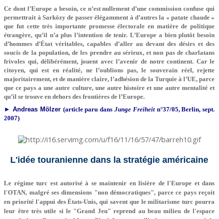
Ce dont l’Europe a besoin, ce n’est nullement d’une commission confuse qui
permettrait à Sarközy de passer élégamment à d’autres la « patate chaude »
que fut cette très importante promesse électorale en matière de politique
étrangère, qu’il n’a plus l’intention de tenir. L’Europe a bien plutôt besoin
d’hommes d’État véritables, capables d’aller au devant des désirs et des
soucis de la population, de les prendre au sérieux, et non pas de charlatans
frivoles qui, délibérément, jouent avec l’avenir de notre continent. Car le
citoyen, qui est en réalité, ne l’oublions pas, le souverain réel, rejette
majoritairement, et de manière claire, l’adhésion de la Turquie à l’UE, parce
que ce pays a une autre culture, une autre histoire et une autre mentalité et
qu’il se trouve en dehors des frontières de l’Europe.
►
Andreas Mölzer
(article paru dans
Junge Freiheit
n°37/05, Berlin, sept.
2007)
L'idée touranienne dans la stratégie américaine
Le régime turc est autorisé à se maintenir en lisière de l'Europe et dans
l'OTAN, malgré ses dimensions "non démocratiques", parce ce pays reçoit
en priorité l'appui des États-Unis, qui savent que le militarisme turc pourra
leur être très utile si le "Grand Jeu" reprend au beau milieu de l'espace