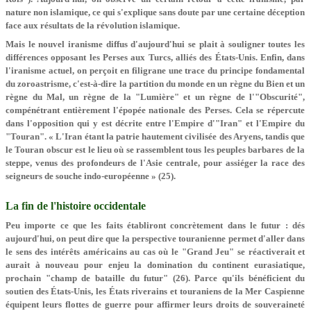
nature non islamique, ce qui s'explique sans doute par une certaine déception
face aux résultats de la révolution islamique.
Mais le nouvel iranisme diffus d'aujourd'hui se plait à souligner toutes les
différences opposant les Perses aux Turcs, alliés des États-Unis. Enfin, dans
l'iranisme actuel, on perçoit en filigrane une trace du principe fondamental
du zoroastrisme, c'est-à-dire la partition du monde en un règne du Bien et un
règne du Mal, un règne de la "Lumière" et un règne de l'"Obscurité",
compénétrant entièrement l'épopée nationale des Perses. Cela se répercute
dans l'opposition qui y est décrite entre l'Empire d'"Iran" et l'Empire du
"Touran". « L'Iran étant la patrie hautement civilisée des Aryens, tandis que
le Touran obscur est le lieu où se rassemblent tous les peuples barbares de la
steppe, venus des profondeurs de l'Asie centrale, pour assiéger la race des
seigneurs de souche indo-européenne » (25).
La fin de l'histoire occidentale
Peu importe ce que les faits établiront concrètement dans le futur : dés
aujourd'hui, on peut dire que la perspective touranienne permet d'aller dans
le sens des intérêts américains au cas où le "Grand Jeu" se réactiverait et
aurait à nouveau pour enjeu la domination du continent eurasiatique,
prochain "champ de bataille du futur" (26). Parce qu'ils bénéficient du
soutien des États-Unis, les États riverains et touraniens de la Mer Caspienne
équipent leurs flottes de guerre pour affirmer leurs droits de souveraineté