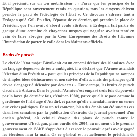
Et il précisait, sur un ton mobilisateur : « Parce que les principes de la
République sont ouvertement remis en question, tous les citoyens doivent
prendre le parti de l’idéologie de l’État ». Ce discours s’adresse tant à
Erdogan qu’à Gül. En effet, l’épouse de ce dernier, qui prendra la place de
Président que l’on avait d’abord voulu attribuer à Erdogan, fait partie du
groupe d’une centaine de citoyennes turques qui naguère avaient tenté en
vain de faire abroger par la Cour Européenne des Droits de l’Homme
l’interdiction de porter le voile dans les bâtiments officiels.
Bruits de putsch
Le chef de l’état-major Büyükanit est un ennemi déclaré des islamistes. Avec
un langage dépourvu de toute ambiguïté, il a déclaré que l’Armée attendait
l’élection d’un Président « pour qui les principes de la République ne sont pas
de simples idées désincarnées et non suivies d’effets, mais des principes qu’il
devra s’engager à défendre par des actes ». Entre-temps, les bruits de putsch
circulent à Ankara. Dans le passé, l’Armée s’est emparé trois fois du pouvoir
par la force (la dernière fois, c’était en 1980), parce qu’elle se pose comme la
gardienne de l’héritage d’Atatürk et parce qu’elle entendait mettre un terme
aux crises politiques. Dans un tel contexte, bien des émois ont été suscités ces
dernières semaines par la publication d’extraits du journal personnel d’un
ancien général, où celui-ci évoque des plans de putsch contre le
gouvernement d’Erdogan, plans ourdis dès 2004, au moment où le premier
gouvernement de l’AKP s’apprêtait à exercer le pouvoir après avoir gagné
les élections haut la main. Or ce général est actuellement le président de