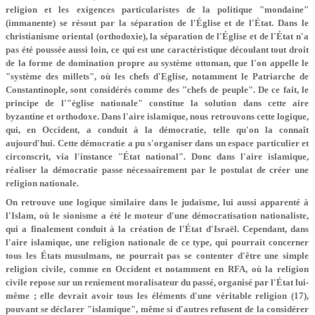
religion et les exigences particularistes de la politique "mondaine"
(immanente) se résout par la séparation de l'Église et de l'État. Dans le
christianisme oriental (orthodoxie), la séparation de l'Église et de l'État n'a
pas été poussée aussi loin, ce qui est une caractéristique découlant tout droit
de la forme de domination propre au système ottoman, que l'on appelle le
"système des millets", où les chefs d'Eglise, notamment le Patriarche de
Constantinople, sont considérés comme des "chefs de peuple". De ce fait, le
principe de l'"église nationale" constitue la solution dans cette aire
byzantine et orthodoxe. Dans l'aire islamique, nous retrouvons cette logique,
qui, en Occident, a conduit à la démocratie, telle qu'on la connaît
aujourd'hui. Cette démocratie a pu s'organiser dans un espace particulier et
circonscrit, via l'instance "État national". Donc dans l'aire islamique,
réaliser la démocratie passe nécessairement par le postulat de créer une
religion nationale.
On retrouve une logique similaire dans le judaïsme, lui aussi apparenté à
l'Islam, où le sionisme a été le moteur d'une démocratisation nationaliste,
qui a finalement conduit à la création de l'État d'Israël. Cependant, dans
l'aire islamique, une religion nationale de ce type, qui pourrait concerner
tous les États musulmans, ne pourrait pas se contenter d'être une simple
religion civile, comme en Occident et notamment en RFA, où la religion
civile repose sur un reniement moralisateur du passé, organisé par l'État lui-
même ; elle devrait avoir tous les éléments d'une véritable religion (17),
pouvant se déclarer "islamique", même si d'autres refusent de la considérer