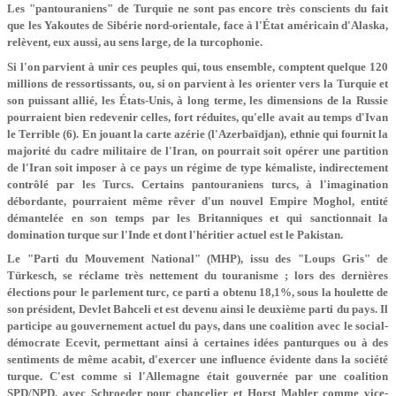
Les "pantouraniens" de Turquie ne sont pas encore très conscients du fait
que les Yakoutes de Sibérie nord-orientale, face à l'État américain d'Alaska,
relèvent, eux aussi, au sens large, de la turcophonie.
Si l'on parvient à unir ces peuples qui, tous ensemble, comptent quelque 120
millions de ressortissants, ou, si on parvient à les orienter vers la Turquie et
son puissant allié, les États-Unis, à long terme, les dimensions de la Russie
pourraient bien redevenir celles, fort réduites, qu'elle avait au temps d'Ivan
le Terrible (6). En jouant la carte azérie (l'Azerbaïdjan), ethnie qui fournit la
majorité du cadre militaire de l'Iran, on pourrait soit opérer une partition
de l'Iran soit imposer à ce pays un régime de type kémaliste, indirectement
contrôlé par les Turcs. Certains pantouraniens turcs, à l'imagination
débordante, pourraient même rêver d'un nouvel Empire Moghol, entité
démantelée en son temps par les Britanniques et qui sanctionnait la
domination turque sur l'Inde et dont l'héritier actuel est le Pakistan.
Le "Parti du Mouvement National" (MHP), issu des "Loups Gris" de
Türkesch, se réclame très nettement du touranisme ; lors des dernières
élections pour le parlement turc, ce parti a obtenu 18,1%, sous la houlette de
son président, Devlet Bahceli et est devenu ainsi le deuxième parti du pays. Il
participe au gouvernement actuel du pays, dans une coalition avec le social-
démocrate Ecevit, permettant ainsi à certaines idées panturques ou à des
sentiments de même acabit, d'exercer une influence évidente dans la société
turque. C'est comme si l'Allemagne était gouvernée par une coalition
SPD/NPD, avec Schroeder pour chancelier et Horst Mahler comme vice-