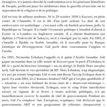
étrangères, n’a jamais cherché la confrontation avec les généraux kémalistes
de Turquie, préférant jouer les médiateurs dans la querelle récurrente sur la
séparation de la religion et de la politique.
Gül est issu de milieux modestes. Né le 29 octobre 1950 à Kayseri, en plein
centre de l’Anatolie, il est le fils d’un petit artisan. La date de son
anniversaire est symbolique : c’est aussi celle où Atatürk proclama, jadis, la
République en Turquie. Il a étudié l’économie politique à Istanbul d’abord, à
Exeter et à Londres en Angleterre ensuite. Il a obtenu finalement son
diplôme à l’Université de Sakarya, où il a enseigné par la suite. En 1983, il
s’installe à Djedda en Arabie Saoudite, où il travaille pour la
Banque
Islamique du Développement
. Gül parle donc couramment l’anglais et
l’arabe.
En 1991, Necmettin Erbakan l’appelle et il quitte l’Arabie Saoudite. Gül
gagne un mandat dans sa ville natale de Kayseri pour le parti d’Erbakan, le
RP, le « parti du bien-être islamique » ou, en abrégé, le
Refah
. Deux ans plus
tard, Gül devient le vice-président du RP. Mais Erbakan, trop dogmatique,
n’a pas pu retenir longtemps Gül et son ami Recep Tayyip Erdogan dans le
parti. En août 2001, les 2 hommes fondent l’AKP qui n’est plus qualifiable d’
« islamiste » au sens habituel du terme mais de « démocrate-islamique ».
Après leur victoire électorale, Erdogan, sous le coup d’une interdiction
encore en vigueur de se livrer à toutes activités politiques, n’a pu
immédiatement exercer le mandat de chef de gouvernement. Pendant six
mois, Gül l’a remplacé. Aux Européens, sceptiques, Gül déclarait que le
gouvernement AKP et son programme de réformes choqueraient «