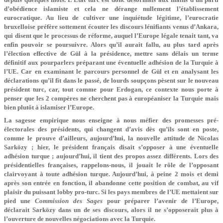
d’obédience islamiste et cela ne dérange nullement l’établissement
eurocratique. Au lieu de cultiver une inquiétude légitime, l’eurocratie
bruxelloise préfère sottement écouter les discours lénifiants venus d’Ankara,
qui disent que le processus de réforme, auquel l’Europe légale tenait tant, va
enfin pouvoir se poursuivre. Alors qu’il aurait fallu, au plus tard après
l’élection effective de Gül à la présidence, mettre sans délais un terme
définitif aux pourparlers préparant une éventuelle adhésion de la Turquie à
l’UE. Car en examinant le parcours personnel de Gül et en analysant les
déclarations qu’il fit dans le passé, de lourds soupçons pèsent sur le nouveau
président turc, car, tout comme pour Erdogan, ce contexte nous porte à
penser que les 2 compères ne cherchent pas à européaniser la Turquie mais
bien plutôt à islamiser l’Europe.
La sagesse empirique nous enseigne à nous méfier des promesses pré-
électorales des présidents, qui changent d’avis dès qu’ils sont en poste,
comme le prouve d’ailleurs, aujourd’hui, la nouvelle attitude de Nicolas
Sarközy ; hier, le président français disait s’opposer à une éventuelle
adhésion turque ; aujourd’hui, il tient des propos assez différents. Lors des
présidentielles françaises, rappelons-nous, il jouait le rôle de l’opposant
clairvoyant à toute adhésion turque. Aujourd’hui, à peine 2 mois et demi
après son entrée en fonction, il abandonne cette position de combat, au vif
plaisir du puissant lobby pro-turc. Si les pays membres de l’UE mettaient sur
pied une
Commission des Sages
pour préparer l’avenir de l’Europe,
déclarait Sarközy dans un de ses discours, alors il ne s’opposerait plus à
l’ouverture de nouvelles négociations avec la Turquie.