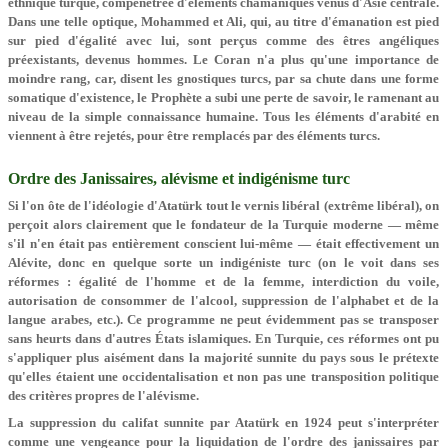
ethnique turque, compénétrée d'éléments chamaniques venus d'Asie centrale.
Dans une telle optique, Mohammed et Ali, qui, au titre d'émanation est pied
sur pied d'égalité avec lui, sont perçus comme des êtres angéliques
préexistants, devenus hommes. Le Coran n'a plus qu'une importance de
moindre rang, car, disent les gnostiques turcs, par sa chute dans une forme
somatique d'existence, le Prophète a subi une perte de savoir, le ramenant au
niveau de la simple connaissance humaine. Tous les éléments d'arabité en
viennent à être rejetés, pour être remplacés par des éléments turcs.
Ordre des Janissaires, alévisme et indigénisme turc
Si l'on ôte de l'idéologie d'Atatürk tout le vernis libéral (extrême libéral), on
perçoit alors clairement que le fondateur de la Turquie moderne — même
s'il n'en était pas entièrement conscient lui-même — était effectivement un
Alévite, donc en quelque sorte un indigéniste turc (on le voit dans ses
réformes : égalité de l'homme et de la femme, interdiction du voile,
autorisation de consommer de l'alcool, suppression de l'alphabet et de la
langue arabes, etc.). Ce programme ne peut évidemment pas se transposer
sans heurts dans d'autres États islamiques. En Turquie, ces réformes ont pu
s'appliquer plus aisément dans la majorité sunnite du pays sous le prétexte
qu'elles étaient une occidentalisation et non pas une transposition politique
des critères propres de l'alévisme.
La suppression du califat sunnite par Atatürk en 1924 peut s'interpréter
comme une vengeance pour la liquidation de l'ordre des janissaires par