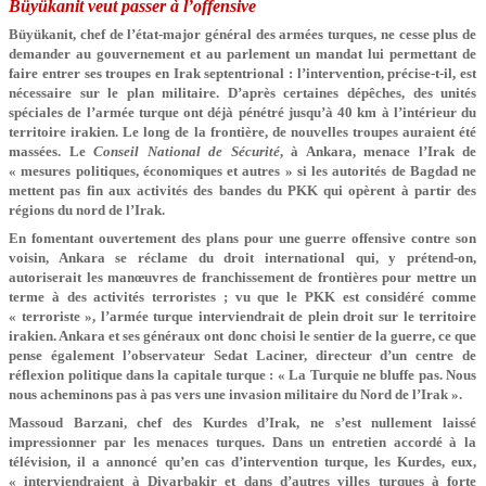
Büyükanit veut passer à l’offensive
Büyükanit, chef de l’état-major général des armées turques, ne cesse plus de
demander au gouvernement et au parlement un mandat lui permettant de
faire entrer ses troupes en Irak septentrional : l’intervention, précise-t-il, est
nécessaire sur le plan militaire. D’après certaines dépêches, des unités
spéciales de l’armée turque ont déjà pénétré jusqu’à 40 km à l’intérieur du
territoire irakien. Le long de la frontière, de nouvelles troupes auraient été
massées. Le
Conseil National de Sécurité
, à Ankara, menace l’Irak de
« mesures politiques, économiques et autres » si les autorités de Bagdad ne
mettent pas fin aux activités des bandes du PKK qui opèrent à partir des
régions du nord de l’Irak.
En fomentant ouvertement des plans pour une guerre offensive contre son
voisin, Ankara se réclame du droit international qui, y prétend-on,
autoriserait les manœuvres de franchissement de frontières pour mettre un
terme à des activités terroristes ; vu que le PKK est considéré comme
« terroriste », l’armée turque interviendrait de plein droit sur le territoire
irakien. Ankara et ses généraux ont donc choisi le sentier de la guerre, ce que
pense également l’observateur Sedat Laciner, directeur d’un centre de
réflexion politique dans la capitale turque : « La Turquie ne bluffe pas. Nous
nous acheminons pas à pas vers une invasion militaire du Nord de l’Irak ».
Massoud Barzani, chef des Kurdes d’Irak, ne s’est nullement laissé
impressionner par les menaces turques. Dans un entretien accordé à la
télévision, il a annoncé qu’en cas d’intervention turque, les Kurdes, eux,
« interviendraient à Diyarbakir et dans d’autres villes turques à forte