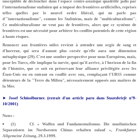
susceptible de déclencher dans l'espace centre-asiatique quadrillé jadis par
l'internationalisme stalinien qui a imposé des frontières artificielles, reprises
telles quelles par le nouvel ordre libéral, qui ne parle pas
d'"internationalisme", comme les Staliniens, mais de "multiculturalisme".
Ce multiculturalisme ne veut pas de frontières, alors que ce système de
frontières est une nécessité pour arbitrer les conflits potentiels de cette région
à hauts risques.
Renoncer aux frontières utiles revient à attendre une orgie de sang et
d'horreur, qui sera d'autant plus corsée qu'elle aura une dimension
métaphysique (29). C'est une sombre perspective pour nous Européens, mais,
pour les Turcs, elle implique la survie, quoi qu'il arrive, à l'horizon de la fin
de l'histoire, que ce soit en préservant leur alliance privilégiée avec les
États-Unis ou en entrant en conflit avec eux, remplaçant l'URSS comme
détenteurs de la "Terre du Milieu", nécessairement opposés aux maîtres de
la Mer.
► Josef Schüsslburner.
(extrait d'un article paru dans
Staatsbriefe
n°9-
10/2001)
Notes :
(1) Cf. « Waffen und Fundamentalismus. Die muslimischen
Separatisten im Nordwesten Chinas erhalten zulauf »,
Frankfurter
Allgemeine Zeitung
, 29.3.1999.