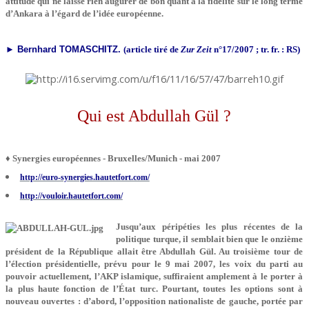
attitude qui ne laisse rien augurer de bon quant à la fidélité sur le long terme
d’Ankara à l’égard de l’idée européenne.
► Bernhard TOMASCHITZ.
(article tiré de
Zur Zeit
n°17/2007 ; tr. fr. : RS)
Qui est Abdullah Gül ?
♦ Synergies européennes - Bruxelles/Munich - mai 2007
http://euro-synergies.hautetfort.com/
http://vouloir.hautetfort.com/
Jusqu’aux péripéties les plus récentes de la
politique turque, il semblait bien que le onzième
président de la République allait être Abdullah Gül. Au troisième tour de
l’élection présidentielle, prévu pour le 9 mai 2007, les voix du parti au
pouvoir actuellement, l’AKP islamique, suffiraient amplement à le porter à
la plus haute fonction de l’État turc. Pourtant, toutes les options sont à
nouveau ouvertes : d’abord, l’opposition nationaliste de gauche, portée par