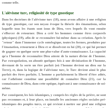
comme telle.
L'alévisme turc, religiosité de type gnostique
Dans les doctrines de l'alévisme turc (18), nous avons affaire à une religion
de type gnostique, car son noyau évoque la théorie des émanations, selon
laquelle tous les étants sont issus de Dieu, vers lequels ils vont ensuite
s'efforcer de retourner. Dieu a créé les hommes comme êtres corporels
(physiques) (19), afin de se reconnaître lui-même dans sa création. Après le
"retour" dans l'immense cycle ontologique, toutes les formes, produites par
l'émanation, retournent à Dieu et se dissolvent en lui (20), ce qui lui permet
de gagner en quelque sorte une plus-value d'auto-connaissance. La capacité
qu'a l'homme de reconnaître Dieu atteste de la nature divine de l'homme.
Par extrapolation, on aboutit quelques fois à une divinisation de l'homme,
devenant de la sorte un être parfait (où l'homme devient un dieu sur la
Terre), et, dans la logique de l'alévisme turc, le Turc devient ainsi le plus
parfait des êtres parfaits. L'homme a parfaitement la liberté d'être athée,
car l'athéisme constitue une possibilité de connaître Dieu (21), car la
connaissance de Dieu, dans cette optique, équivaut à une connaissance de soi-
même.
Par conséquent, les lois islamiques, y compris les règles de la prière, ne sont
pas reconnues et, à leur place, on installe les anciennes règles sociales pré-
islamiques des peuples turcs, ce qui revient à mettre sur pied une religion