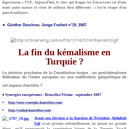
légèrement » l’UE. Aujourd’hui, le choc qui frappe les Eurocrates est d’une
toute autre nature et vient de milieux bien différents : c’est le risque d’un
putsch militaire.
►
Günther Deschner,
Junge Freiheit
n°19, 2007
.
La fin du kémalisme en
Turquie ?
La révision prochaine de la Constitution turque : un post-kémalisme
fédérateur de l'Islam européen ou une redéfinition géopolitique de
cet espace-charnière ?
♦ Synergies européennes - Bruxelles/Vienne - septembre 2007
http://euro-synergies.hautetfort.com/
http://vouloir.hautetfort.com/
Avant son élection à la fonction de Président,
Abdullah
Gül
avait promis solennellement, en jurant ses grands
dieux, qu’il respecterait la constitution laïque de la Turquie. Va-t-il