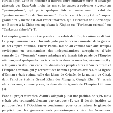
eurasiatique. Cette coïncidence d'intérêts entre militaires turcs et stratégie
générale des États-Unis incite les uns et les autres à redonner vigueur au
"panturquisme", qui porte quelques fois un autre nom : celui de
"pantouranisme" ou de "touranisme". C'est le rêve et le projet d'un "empire
grand-turc", même s'il doit rester informel, qui s'étendrait de l'Adriatique
(en Bosnie) à la Chine (en englobant le Xinjian ou "Turkestan oriental" ou
"Turkestan chinois") (1).
Cet empire grand-turc rêvé prendrait le relais de l'Empire ottoman défunt.
Le projet touranien a été formulé jadis par le dernier ministre de la guerre
de cet empire ottoman, Enver Pacha, tombé au combat face aux troupes
soviétiques en commandant des indépendantistes turcophones d'Asie
centrale. La "Touranie" centre asiatique n'a jamais fait partie de l'Empire
ottoman, sauf quelques bribes territoriales dans les marches; néanmoins, il y
a toujours eu des liens entre les khanats des peuples turcs d'Asie centrale et
l'Empire ottoman, qui y recrutait des hommes pour ses armées. Si la lignée
d'Osman s'était éteinte, celle des khans de Crimée, de la maison de Giraj,
dont l'ancêtre était le Grand Khan des Mongols, Gengis Khan (2), serait
alors devenue, comme prévu, la dynastie dirigeante de l'Empire Ottoman
(3).
Face au projet touranien, Atatürk adoptait plutôt une position de rejet, mais
c'était très vraisemblablement par tactique (4), car il devait justifier sa
politique face à l'Occident et condamner, pour cette raison, le génocide
perpétré par les gouvernements jeunes-turques contre les Arméniens.