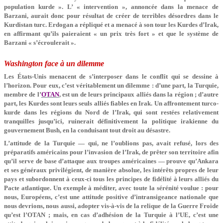
population kurde ». L’ « intervention », annoncée dans la menace de
Barzani, aurait donc pour résultat de créer de terribles désordres dans le
Kurdistan turc. Erdogan a répliqué et a menacé à son tour les Kurdes d’Irak,
en affirmant qu’ils paieraient « un prix très fort » et que le système de
Barzani « s’écroulerait ».
Washington face à un dilemme
Les États-Unis menacent de s’interposer dans le conflit qui se dessine à
l’horizon. Pour eux, c’est véritablement un dilemme : d’une part, la Turquie,
membre de l’
OTAN
, est un de leurs principaux alliés dans la région ; d’autre
part, les Kurdes sont leurs seuls alliés fiables en Irak. Un affrontement turco-
kurde dans les régions du Nord de l’Irak, qui sont restées relativement
tranquilles jusqu’ici, ruinerait définitivement la politique irakienne du
gouvernement Bush, en la conduisant tout droit au désastre.
L’attitude de la Turquie — qui, ne l’oublions pas, avait refusé, lors des
préparatifs américains pour l’invasion de l’Irak, de prêter son territoire afin
qu’il serve de base d’attaque aux troupes américaines — prouve qu’Ankara
et ses généraux privilégient, de manière absolue, les intérêts propres de leur
pays et subordonnent à ceux-ci tous les principes de fidélité à leurs alliés du
Pacte atlantique. Un exemple à méditer, avec toute la sérénité voulue : pour
nous, Européens, c’est une attitude positive d’intransigeance nationale que
nous devrions, nous aussi, adopter vis-à-vis de la relique de la Guerre Froide
qu’est l’OTAN ; mais, en cas d’adhésion de la Turquie à l’UE, c’est une