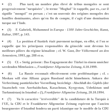
(2) Plus tard, un nombre plus élevé de tribus mongoles se sont
progressivement "turquisées" ; le terme "Moghol" le rappelle, par ex., car il
signifie "mongol" en persan ; c'est un souvenir des origines mongoles des
familles dominantes, alors qu'en fin de compte, il s'agit d'une domination
turque sur l'Inde.
(3) F. Gabrieli,
Mohammed in Europa - 1300 Jahre Geschichte, Kunst,
Kultur
, 1997, p. 143.
(4) La position d'Atatürk était purement tactique, en effet, si l'on se
rappelle que les principaux responsables du génocide sont devenus les
meilleurs piliers du régime kémaliste ; cf. W. Gust,
Der Völkermord an den
Armeniern
, 1993, pp. 288 et ss.
(5) Cf. « Stetig präsent : Das Engagement der Türkei in einem unsicher
werdenden Mittelasien »,
Frankfurter Allgemeine Zeitung
, 4.10.1999.
(6) La Russie reconnaît effectivement cette problématique ; cf. «
Moskau will eine Allianz gegen Russland nicht hinnehmen. Ankara der
Verbreitung pantürkischer Vorstellung bezichtigt - Abschluß des Gipfels (der
Staatschefs von Aserbaidschan, Kasachstan, Kyrgystan, Usbekistan und
Turkmnistan) in Istanbul » (!),
Frankfurter Allgmeine Zeitung
, 20.10.1994.
(7) Vu le caractère "irréversible" de la candidature de la Turquie à
l'UE, la CDU et le Frankfurter Allgemeine Zeitung espèrent que l'ancien
bourgmestre d'Istanbul fondera un parti islamique sur le modèle de la CDU