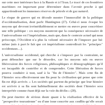
sur cette mer intérieure face à la Russie et à l'Iran. Le tracé de ces frontières
maritimes est important pour déterminer dans l'avenir proche à qui
appartiendront les immenses réserves de pétrole et de gaz naturel.
Le risque de guerre qui en découle montre l'immoralité de la politique
d'occidentalisation, dont parle Huntington (27). Celui-ci nous évoque les
moyens qui devront irrémédiablement se mettre en œuvre pour concrétiser
une telle politique : ces moyens montrent que la conséquence nécessaire de
l'universalisme est l'impérialisme, mais que, dans le contexte actuel qui nous
préoccupe, l'Occident n'a plus la volonté nécessaire de l'imposer par lui-
même (mis à part le fait que cet impérialisme contredirait les "principes"
occidentaux…).
L'universalisme occidental, qui cherche à s'imposer par la contrainte, ne
peut déboucher que sur le désordre, car les moyens mis en œuvre
libèreraient des forces religieuses, philosophiques et démographiques qu'il
est incapable de contrôler et de comprendre. Cette libération de forces
pourra conduire à tout, sauf à la "fin de l'histoire". Mais cette fin de
l'histoire sera effectivement une fin pour la civilisation qui pense que cette
fin est déjà arrivée. « Les sociétés qui partent du principe que leur histoire
est arrivée à sa fin sont habituellement des sociétés dont l'histoire sera
interprétée comme étant déjà sur la voie du déclin » (28).
On peut émettre de sérieux doute quant à la réalisation effective de la
"perspective touranienne" ou d'une issue concrète aux conflits qu'elle serait