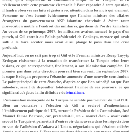
réellement tenir cette promesse électorale ? Pour répondre à cette question,
il faudra observer ses faits et gestes avec attention dans les mois qui viennent.
Personne ne s’est étonné évidemment que l’ancien ministre des affaires
étrangères du gouvernement AKP islamiste cherchait à éviter toute
provocation inutile à l’endroit des militaires, gardiens de l’ordre kémaliste.
Au cours de ce printemps 2007, les militaires avaient menacé le pays d’un
putsch, si Gül entrait au Palais présidentiel de Cankaya, menace qui avait
suffi à le faire reculer mais avait aussi plongé le pays dans une crise
profonde.
Aujourd’hui, on ne sait pas trop si Gül et le Premier ministre Recep Tayyip
Erdogan résisteront à la tentation de transformer la Turquie selon leurs
visions, ce qui correspondrait, finalement, à son islamisation complète. Un
premier pas dans cette direction pourrait bien survenir fin septembre 2007,
lorsque Erdogan proposera l’ébauche annoncée d’une nouvelle constitution.
Le point principal de cette ébauche, d’après ce que l’on sait déjà ou que l’on
subodore, serait de dépouiller totalement l’armée de ses pouvoirs, ce qui
signifierait
de facto
la fin définitive du
kémalisme
.
L’islamisation menaçante de la Turquie ne semble pas troubler du tout l’UE.
Bien au contraire : l’élection de Gül a soulevé d’enthousiasme
l’établissement politique de l’UE, surtout le Président de la Commission, José
Manuel Durao Barroso, car, prétendait-il, un « nouvel élan » avait enfin
secoué la Turquie et permettait d’entrevoir du nouveau dans les négociations
en vue de l’adhésion d’Ankara à l’Union, négociations qui s’étaient enlisées
depuis quelques mois. L’État turc est donc désormais aux mains d’un parti