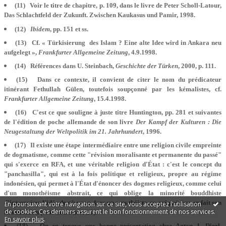
(11) Voir le titre de chapitre, p. 109, dans le livre de Peter Scholl-Latour,
Das Schlachtfeld der Zukunft. Zwischen Kaukasus und Pamir, 1998.
(12)
Ibidem
, pp. 151 et ss.
(13) Cf. « Türkisierung des Islam ? Eine alte Idee wird in Ankara neu
aufgelegt »,
Frankfurter Allgemeine Zeitung
, 4.9.1998.
(14) Références dans U. Steinbach,
Geschichte der Türken
, 2000, p. 111.
(15) Dans ce contexte, il convient de citer le nom du prédicateur
itinérant Fethullah Gülen, toutefois soupçonné par les kémalistes, cf.
Frankfurter Allgemeine Zeitung
, 15.4.1998.
(16) C'est ce que souligne à juste titre Huntington, pp. 281 et suivantes
de l'édition de poche allemande de son livre
Der Kampf der Kulturen : Die
Neugestaltung der Weltpolitik im 21. Jahrhundert
, 1996.
(17) Il existe une étape intermédiaire entre une religion civile empreinte
de dogmatisme, comme cette "révision moralisante et permanente du passé"
qui s'exerce en RFA, et une véritable religion d'État : c'est le concept du
"panchasilla", qui est à la fois politique et religieux, propre au régime
indonésien, qui permet à l'État d'énoncer des dogmes religieux, comme celui
d'un monothéisme abstrait, ce qui oblige la minorité bouddhiste
d'interpréter l'idée de nirvana dans un sens théiste, ce qui prépare en fait son
En poursuivant votre navigation sur ce site, vous acceptez l'utilisation
de cookies. Ces derniers assurent le bon fonctionnement de nos services.
islamisation (voir notre note 20).
En savoir plus
.
(18) On en trouve une bonne présentation chez Anton J. Dierl,