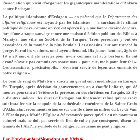
l’association qui vient d’organiser les gigantesques manifestations d’Ankara
contre Erdogan !
La politique islamisante d’Erdogan — on prétend que le
Département des
affaires religieuses
est noyauté par les islamistes — a surchauffé le climat
politique du pays, comme on s’en est aperçu il y a une bonne dizaine de jours,
lors d’une attaque sauvage contre une maison d’édition publiant des Bibles à
Malatya, une ville au Sud-Est de la Turquie. Trois personnes y ont été
assassinées de la manière la plus bestiale. Les assassins leur ont tranché la
gorge. Parmi les victimes, un citoyen allemand. Dix jeunes hommes, âgés de
19 à 20 ans, ont été arrêtés pour avoir commis cet acte barbare. Ils ont
avoué n’avoir pas commis ces assassinats « pour eux, mais pour leur foi ».
Ces assassinats, précisaient-ils, « devaient servir de leçon aux ennemis de
notre religion ».
Le bain de sang de Malatya a suscité un grand émoi médiatique en Europe.
En Turquie, après décision du gouvernement, on a étouffé l’affaire, qui dé
montre pourtant à l’évidence la persécution des chrétiens en Turquie. Et il y
a d’autres indices : les sbires d’Erdogan ont finalement refusé qu’une croix
soit installée sur la coupole de la cathédrale arménienne de la Sainte-Croix
d’Akhmatar, récemment restaurée sur une île située au milieu du Lac de Van,
à l’Est du pays. Motif : l’Église a été restaurée parce qu’elle est un monument
culturel mais ne doit pas servir de lieu de culte ; par conséquent, disent les
tenants de l’AKP, le symbole de la religion chrétienne ne peut y figurer.
Les Kurdes et le référendum sur Kirkuk