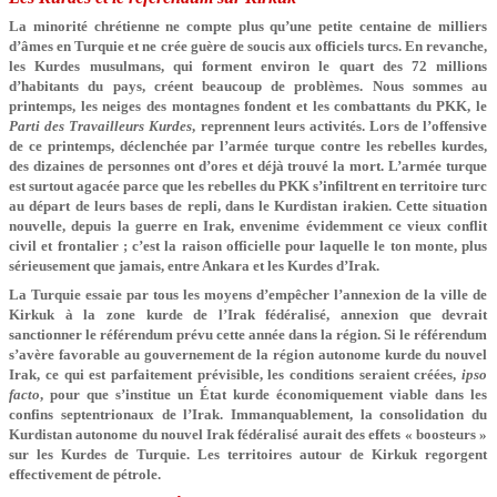
La minorité chrétienne ne compte plus qu’une petite centaine de milliers
d’âmes en Turquie et ne crée guère de soucis aux officiels turcs. En revanche,
les Kurdes musulmans, qui forment environ le quart des 72 millions
d’habitants du pays, créent beaucoup de problèmes. Nous sommes au
printemps, les neiges des montagnes fondent et les combattants du PKK, le
Parti des Travailleurs Kurdes
, reprennent leurs activités. Lors de l’offensive
de ce printemps, déclenchée par l’armée turque contre les rebelles kurdes,
des dizaines de personnes ont d’ores et déjà trouvé la mort. L’armée turque
est surtout agacée parce que les rebelles du PKK s’infiltrent en territoire turc
au départ de leurs bases de repli, dans le Kurdistan irakien. Cette situation
nouvelle, depuis la guerre en Irak, envenime évidemment ce vieux conflit
civil et frontalier ; c’est la raison officielle pour laquelle le ton monte, plus
sérieusement que jamais, entre Ankara et les Kurdes d’Irak.
La Turquie essaie par tous les moyens d’empêcher l’annexion de la ville de
Kirkuk à la zone kurde de l’Irak fédéralisé, annexion que devrait
sanctionner le référendum prévu cette année dans la région. Si le référendum
s’avère favorable au gouvernement de la région autonome kurde du nouvel
Irak, ce qui est parfaitement prévisible, les conditions seraient créées,
ipso
facto
, pour que s’institue un État kurde économiquement viable dans les
confins septentrionaux de l’Irak. Immanquablement, la consolidation du
Kurdistan autonome du nouvel Irak fédéralisé aurait des effets « boosteurs »
sur les Kurdes de Turquie. Les territoires autour de Kirkuk regorgent
effectivement de pétrole.