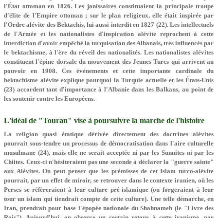
l'État ottoman en 1826. Les janissaires constituaient la principale troupe
d'élite de l'Empire ottoman ; sur le plan religieux, elle était inspirée par
l'Ordre alévite des Bektachis, lui aussi interdit en 1827 (22). Les intellectuels
de l'Armée et les nationalistes d'inspiration alévite reprochent à cette
interdiction d'avoir empêché la turquisation des Albanais, très influencés par
le bektachisme, à l'ère du réveil des nationalités. Les nationalistes alévites
constituent l'épine dorsale du mouvement des Jeunes Turcs qui arrivent au
pouvoir en 1908. Ces événements et cette importante cardinale du
bektachisme alévite explique pourquoi la Turquie actuelle et les États-Unis
(23) accordent tant d'importance à l'Albanie dans les Balkans, au point de
les soutenir contre les Européens.
L'idéal de "Touran" vise à poursuivre la marche de l'histoire
La religion quasi étatique dérivée directement des doctrines alévites
pourrait sous-tendre un processus de démocratisation dans l'aire culturelle
musulmane (24), mais elle ne serait acceptée ni par les Sunnites ni par les
Chiites. Ceux-ci n'hésiteraient pas une seconde à déclarer la "guerre sainte"
aux Alévites. On peut penser que les prémisses de cet Islam turco-alévite
pourrait, par un effet de miroir, se retrouver dans le contexte iranien, où les
Perses se réfèreraient à leur culture pré-islamique (ou forgeraient à leur
tour un islam qui tiendrait compte de cette culture). Une telle démarche, en
Iran, prendrait pour base l'épopée nationale du Shahnameh (le "Livre des
Rois"). Aujourd'hui, on observe un certain retour à cette iranisme, par