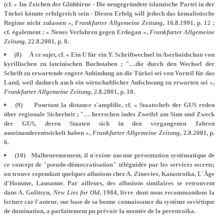
(cf. « Im Zeichen der Glühbirne - Die neugegründete islamische Partei in der
Türkei könnte erfolgreich sein - Diesen Erfolg will jedoch das kemalistische
Regime nicht zulassen »,
Frankfurter Allgemeine Zeitung
, 16.8.1991, p. 12 ;
cf. également : « Neues Verfahren gegen Erdogan »,
Frankfurter Allgemeine
Zeitung
, 22.8.2001, p. 8.
(8) À ce sujet, cf. « Ein U für ein Y. Schriftwechsel in Aserbaidschan von
kyrillischen zu lateinischen Buchstaben ; "…die durch den Wechsel der
Schrift zu erwartende engere Anbindung an die Türkei sei von Vorteil für das
Land, weil dadurch auch ein wirtschaftlicher Aufschwung zu erwarten sei »,
Frankfurter Allgemeine Zeitung
, 2.8.2001, p. 10.
(9) Pourtant la distance s'amplifie, cf. « Staatschefs der GUS reden
über regionale Sicherheit ; "… herrschen indes Zweifel am Sinn und Zweck
der GUS, deren Staaten sich in den vergangenen Jahren
auseinanderentwickelt haben »,
Frankfurter Allgemeine Zeitung
, 2.8.2001, p.
6.
(10) Malheureusement, il n'existe aucune présentation systématique de
ce concept de "pseudo-démocratisation" téléguidée par les services secrets;
on trouve cependant quelques allusions chez A. Zinoviev, Katastroïka, L'Âge
d'Homme, Lausanne. Par ailleurs, des allusions similaires se retrouvent
dans A. Golitsyn,
New Lies for Old
, 1984, livre dont nous recommandons la
lecture car l'auteur, sur base de sa bonne connaissance du système soviétique
de domination, a parfaitement pu prévoir la montée de la perestroïka.