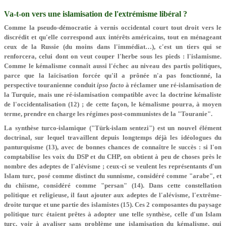
Va-t-on vers une islamisation de l'extrémisme libéral ?
Comme la pseudo-démocratie à vernis occidental court tout droit vers le
discrédit et qu'elle correspond aux intérêts américains, tout en ménageant
ceux de la Russie (du moins dans l'immédiat…), c'est un tiers qui se
renforcera, celui dont on veut couper l'herbe sous les pieds : l'islamisme.
Comme le kémalisme connaît aussi l'échec au niveau des partis politiques,
parce que la laïcisation forcée qu'il a prônée n'a pas fonctionné, la
perspective touranienne conduit
ipso facto
à réclamer une ré-islamisation de
la Turquie, mais une ré-islamisation compatible avec la doctrine kémaliste
de l'occidentalisation (12) ; de cette façon, le kémalisme pourra, à moyen
terme, prendre en charge les régimes post-communistes de la "Touranie".
La synthèse turco-islamique ("Türk-islam sentezi") est un nouvel élément
doctrinal, sur lequel travaillent depuis longtemps déjà les idéologues du
panturquisme (13), avec de bonnes chances de connaître le succès : si l'on
comptabilise les voix du DSP et du CHP, on obtient à peu de choses près le
nombre des adeptes de l'alévisme ; ceux-ci se veulent les représentants d'un
Islam turc, posé comme distinct du sunnisme, considéré comme "arabe", et
du chiisme, considéré comme "persan" (14). Dans cette constellation
politique et religieuse, il faut ajouter aux adeptes de l'alévisme, l'extrême-
droite turque et une partie des islamistes (15). Ces 2 composantes du paysage
politique turc étaient prêtes à adopter une telle synthèse, celle d'un Islam
turc, voir à avaliser sans problème une islamisation du kémalisme, qui