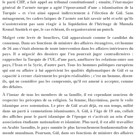
le parti CHP, a fait appel au tribunal constitutionnel ; ensuite, l’état-major
général de l’armée turque a agité l’épouvantail d’une « islamisation de la
Turquie » et s’est ainsi opposé indirectement à l’élection de Gül. Sans
ménagement, les cadres laïques de l’armée ont fait savoir urbi et orbi qu’ils
n’assisteraient pas sans réagir à la liquidation de l’héritage de Mustafa
Kemal Atatürk et que, le cas échéant, ils organiseraient un putsch.
Malgré cette levée de boucliers, Gül apparaissait comme le candidat du
consensus. Dans ses fonctions de ministre des affaires étrangères, cet homme
de 56 ans s’était abstenu de toute intervention dans les affaires intérieures du
pays. Il a négocié des dossiers que l’on pourrait juger contradictoires :
rapprocher la Turquie de l’UE, d’une part, améliorer les relations entre son
pays, l’Iran et la Syrie, d’autre part. Tous les hommes politiques européens
qui ont eu affaire à lui apprécient les qualités diplomatiques de Gül et sa
capacité à cerner clairement les projets réalisables ; c’est un homme, disent-
ils, qui ne considère pas les compromis, qu’il est amené à accepter, comme
des défaites.
À l’instar de tous les membres de sa famille, il est cependant soucieux de
respecter les préceptes de sa religion. Sa femme, Hayrünissa, porte le voile
islamique avec ostentation. Le père de Gül avait déjà, en son temps, milité
dans un parti à connotations islamisantes. A. Gül, à l’âge de 19 ans, collait
des affiches pour le parti islamique de l’époque et s’activait au sein d’une
association étudiante nationaliste et islamiste. Plus tard, il est allé travailler
en Arabie Saoudite, le pays sunnite le plus farouchement fondamentaliste du
monde musulman. Pourtant, Gül, dans ses fonctions de ministre des affaires