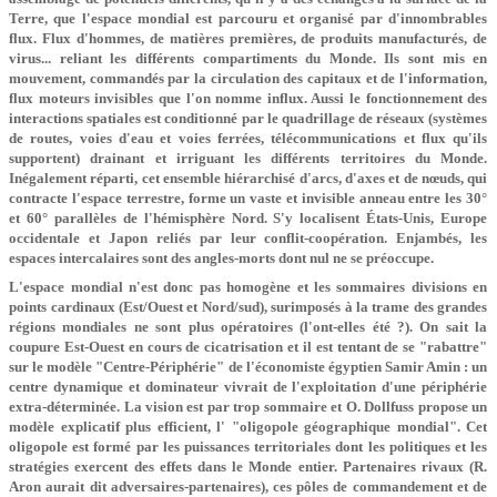
Terre, que l'espace mondial est parcouru et organisé par d'innombrables
flux. Flux d'hommes, de matières premières, de produits manufacturés, de
virus... reliant les différents compartiments du Monde. Ils sont mis en
mouvement, commandés par la circulation des capitaux et de l'information,
flux moteurs invisibles que l'on nomme influx. Aussi le fonctionnement des
interactions spatiales est conditionné par le quadrillage de réseaux (systèmes
de routes, voies d'eau et voies ferrées, télécommunications et flux qu'ils
supportent) drainant et irriguant les différents territoires du Monde.
Inégalement réparti, cet ensemble hiérarchisé d'arcs, d'axes et de nœuds, qui
contracte l'espace terrestre, forme un vaste et invisible anneau entre les 30°
et 60° parallèles de l'hémisphère Nord. S'y localisent États-Unis, Europe
occidentale et Japon reliés par leur conflit-coopération. Enjambés, les
espaces intercalaires sont des angles-morts dont nul ne se préoccupe.
L'espace mondial n'est donc pas homogène et les sommaires divisions en
points cardinaux (Est/Ouest et Nord/sud), surimposés à la trame des grandes
régions mondiales ne sont plus opératoires (l'ont-elles été ?). On sait la
coupure Est-Ouest en cours de cicatrisation et il est tentant de se "rabattre"
sur le modèle "Centre-Périphérie" de l'économiste égyptien Samir Amin : un
centre dynamique et dominateur vivrait de l'exploitation d'une périphérie
extra-déterminée. La vision est par trop sommaire et O. Dollfuss propose un
modèle explicatif plus efficient, l' "oligopole géographique mondial". Cet
oligopole est formé par les puissances territoriales dont les politiques et les
stratégies exercent des effets dans le Monde entier. Partenaires rivaux (R.
Aron aurait dit adversaires-partenaires), ces pôles de commandement et de