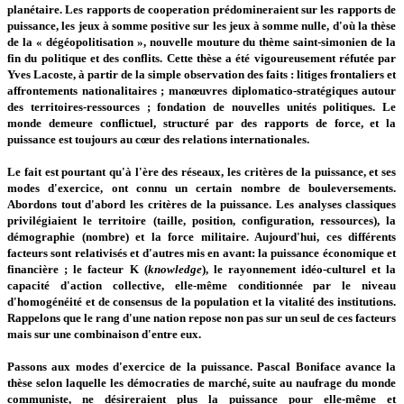
planétaire. Les rapports de cooperation prédomineraient sur les rapports de
puissance, les jeux à somme positive sur les jeux à somme nulle, d'où la thèse
de la « dégéopolitisation », nouvelle mouture du thème saint-simonien de la
fin du politique et des conflits. Cette thèse a été vigoureusement réfutée par
Yves Lacoste, à partir de la simple observation des faits : litiges frontaliers et
affrontements nationalitaires ; manœuvres diplomatico-stratégiques autour
des territoires-ressources ; fondation de nouvelles unités politiques. Le
monde demeure conflictuel, structuré par des rapports de force, et la
puissance est toujours au cœur des relations internationales.
Le fait est pourtant qu'à l'ère des réseaux, les critères de la puissance, et ses
modes d'exercice, ont connu un certain nombre de bouleversements.
Abordons tout d'abord les critères de la puissance. Les analyses classiques
privilégiaient le territoire (taille, position, configuration, ressources), la
démographie (nombre) et la force militaire. Aujourd'hui, ces différents
facteurs sont relativisés et d'autres mis en avant: la puissance économique et
financière ; le facteur K (
knowledge
), le rayonnement idéo-culturel et la
capacité d'action collective, elle-même conditionnée par le niveau
d'homogénéité et de consensus de la population et la vitalité des institutions.
Rappelons que le rang d'une nation repose non pas sur un seul de ces facteurs
mais sur une combinaison d'entre eux.
Passons aux modes d'exercice de la puissance. Pascal Boniface avance la
thèse selon laquelle les démocraties de marché, suite au naufrage du monde
communiste, ne désireraient plus la puissance pour elle-même et