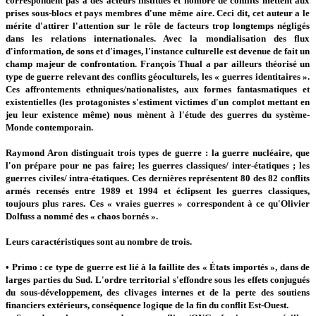
correspondent pas à des acteurs institués et nombre de conflits mettent aux
prises sous-blocs et pays membres d'une même aire. Ceci dit, cet auteur a le
mérite d'attirer l'attention sur le rôle de facteurs trop longtemps négligés
dans les relations internationales. Avec la mondialisation des flux
d'information, de sons et d'images, l'instance culturelle est devenue de fait un
champ majeur de confrontation. François Thual a par ailleurs théorisé un
type de guerre relevant des conflits géoculturels, les « guerres identitaires ».
Ces affrontements ethniques/nationalistes, aux formes fantasmatiques et
existentielles (les protagonistes s'estiment victimes d'un complot mettant en
jeu leur existence même) nous mènent à l'étude des guerres du système-
Monde contemporain.
Raymond Aron distinguait trois types de guerre : la guerre nucléaire, que
l'on prépare pour ne pas faire; les guerres classiques/ inter-étatiques ; les
guerres civiles/ intra-étatiques. Ces dernières représentent 80 des 82 conflits
armés recensés entre 1989 et 1994 et éclipsent les guerres classiques,
toujours plus rares. Ces « vraies guerres » correspondent à ce qu'Olivier
Dolfuss a nommé des « chaos bornés ».
Leurs caractéristiques sont au nombre de trois.
• Primo : ce type de guerre est lié à la faillite des « États importés », dans de
larges parties du Sud. L'ordre territorial s'effondre sous les effets conjugués
du sous-développement, des clivages internes et de la perte des soutiens
financiers extérieurs, conséquence logique de la fin du conflit Est-Ouest.