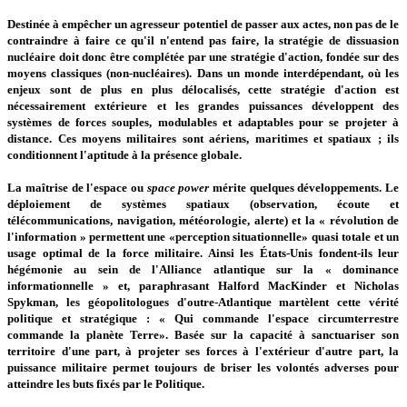
Destinée à empêcher un agresseur potentiel de passer aux actes, non pas de le
contraindre à faire ce qu'il n'entend pas faire, la stratégie de dissuasion
nucléaire doit donc être complétée par une stratégie d'action, fondée sur des
moyens classiques (non-nucléaires). Dans un monde interdépendant, où les
enjeux sont de plus en plus délocalisés, cette stratégie d'action est
nécessairement extérieure et les grandes puissances développent des
systèmes de forces souples, modulables et adaptables pour se projeter à
distance. Ces moyens militaires sont aériens, maritimes et spatiaux ; ils
conditionnent l'aptitude à la présence globale.
La maîtrise de l'espace ou
space power
mérite quelques développements. Le
déploiement de systèmes spatiaux (observation, écoute et
télécommunications, navigation, météorologie, alerte) et la « révolution de
l'information » permettent une «perception situationnelle» quasi totale et un
usage optimal de la force militaire. Ainsi les États-Unis fondent-ils leur
hégémonie au sein de l'Alliance atlantique sur la « dominance
informationnelle » et, paraphrasant Halford MacKinder et Nicholas
Spykman, les géopolitologues d'outre-Atlantique martèlent cette vérité
politique et stratégique : « Qui commande l'espace circumterrestre
commande la planète Terre». Basée sur la capacité à sanctuariser son
territoire d'une part, à projeter ses forces à l'extérieur d'autre part, la
puissance militaire permet toujours de briser les volontés adverses pour
atteindre les buts fixés par le Politique.