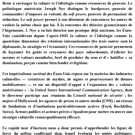
Reste à envisager la culture et l'idéologie comme ressources de pouvoir. Le
politologue américain Joseph Nye distingue le
hardpower
, pouvoir de
commander/ d'imposer sa volonté, du
soft power
, pouvoir de persuasion/ de
séduction. Le
soft power
permet à son détenteur de convaincre les autres de
vouloir la même chose que lui. À la rencontre des théories gramsciennes de
l'hégémonie, J. Nye a en fait théorisé une pratique déjà ancienne, les États-
Unis considérant depuis l'après-1945 la culture et l'idéologie comme la
quatrième dimension des relations internationales (les trois autres sont la
diplomatie, la stratégie et l'économie). Ces ressources de pouvoir permettent
de façonner les goûts et croyances des pays subordonnés, d'édicter les
normes et valeurs mondiales, bref de produire du sens et d'« habiller » sa
domination, perçue comme bien fondée et légitime.
Cet impérialisme sociétal des États-Unis repose sur la maîtrise des industries
culturelles — créatrices de mythes, de signes et pourvoyeuses de thèmes
mobilisateurs — et sur un dispositif d'appui à l'expansion des « valeurs
américaines » : la
United States International Communication Agency
, dont
le directeur participe aux réunions du
Conseil national de sécurité
; les
majors
d'Hollywood, les agences de presse et autres media (CNN) ; un réseau
de fondations et d'institutions particulièrement actives (Ford, Rockfeller,
Soros). Acteurs publics et acteurs privés s'épaulent pour mettre en œuvre une
stratégie culturelle remarquablement efficace.
Ce rapide tour d'horizon nous a donc permis d'appréhender les lignes de
force du milieu conflictuel dans lequel évoluent les unités politiques: