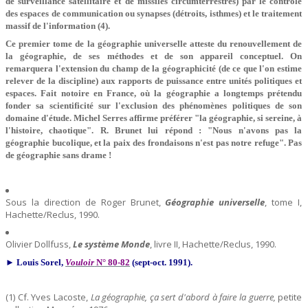
de surveillance satellitaire et de missiles circumterrestres) par le contrôle
des espaces de communication ou synapses (détroits, isthmes) et le traitement
massif de l'information (4).
Ce premier tome de la géographie universelle atteste du renouvellement de
la géographie, de ses méthodes et de son appareil conceptuel. On
remarquera l'extension du champ de la géographicité (de ce que l'on estime
relever de la discipline) aux rapports de puissance entre unités politiques et
espaces. Fait notoire en France, où la géographie a longtemps prétendu
fonder sa scientificité sur l'exclusion des phénomènes politiques de son
domaine d'étude. Michel Serres affirme préférer "la géographie, si sereine, à
l'histoire, chaotique". R. Brunet lui répond : "Nous n'avons pas la
géographie bucolique, et la paix des frondaisons n'est pas notre refuge". Pas
de géographie sans drame !
Sous la direction de Roger Brunet,
Géographie universelle
, tome I,
Hachette/Reclus, 1990.
Olivier Dollfuss,
Le système Monde
, livre II, Hachette/Reclus, 1990.
►
Louis Sorel,
Vouloir
N° 80-82
(sept-oct. 1991)
.
(1) Cf. Yves Lacoste,
La géographie, ça sert d'abord à faire la guerre,
petite