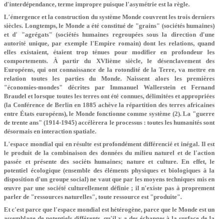
d'interdépendance, terme impropre puisque l'asymétrie est la règle.
L'émergence et la construction du système Monde couvrent les trois derniers
siècles. Longtemps, le Monde a été constitué de "grains" (sociétés humaines)
et d' "agrégats" (sociétés humaines regroupées sous la direction d'une
autorité unique, par exemple l'Empire romain) dont les relations, quand
elles existaient, étaient trop ténues pour modifier en profondeur les
comportements. À partir du XVIième siècle, le désenclavement des
Européens, qui ont connaissance de la rotondité de la Terre, va mettre en
relation toutes les parties du Monde. Naissent alors les premières
"économies-mondes" décrites par Immanuel Wallerstein et Fernand
Braudel et lorsque toutes les terres ont été connues, délimitées et appropriées
(la Conférence de Berlin en 1885 achève la répartition des terres africaines
entre États européens), le Monde fonctionne comme système (2). La "guerre
de trente ans" (1914-1945) accélèrera le processus : toutes les humanités sont
désormais en interaction spatiale.
L'espace mondial qui en résulte est profondément différencié et inégal. Il est
le produit de la combinaison des données du milieu naturel et de l'action
passée et présente des sociéts humaines; nature et culture. En effet, le
potentiel écologique (ensemble des éléments physiques et biologiques à la
disposition d'un groupe social) ne vaut que par les moyens techniques mis en
œuvre par une société culturellement définie ; il n'existe pas à proprement
parler de "ressources naturelles", toute ressource est "produite".
Et c'est parce que l'espace mondial est hétérogène, parce que le Monde est un
assemblage de potentiels différents, qu'il y a des échanges à la surface de la