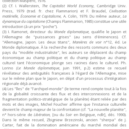
collection Maspéro, 1976.
(2) Cf. I. Wallerstein,
The Capitalist World Economy,
Cambridge Univ.
Press, 1979 (trad. fr. chez Flammarion) et F. Braudel,
Civilisation
matérielle, Économie et Capitalisme,
A. Colin, 1979. Du même auteur,
La
dynamique du capitalisme
(Champs Flammarion, 1985) constitue une utile
introduction (à un prix "poche").
(3) I. Ramonet, directeur du
Monde diplomatique,
qualifie le Japon et
l'Allemagne de "puissances grises" (au sens d'éminences). Cf.
"Allemagne, Japon. Les deux titans",
Manières de voir
n°12, éd. Le
Monde diplomatique. À la recherche des ressorts communs des deux
pays du "modèle industrialiste", les auteurs se déplacent du champ
économique au champ politique et du champ politique au champ
culturel tant l'économique plonge ses racines dans le culturel. Ph.
Lorino
(Le Monde diplomatique
, juin 1991, p.2) estime ce recueil
révélateur des ambiguïtés françaises à l'égard de l'Allemagne, mise
sur le même plan que le Japon, en dépit d'un processus d'intégration
régionale déjà avancé.
(4) Les "îles" de "l'archipel-monde" (le terme rend compte tout à la fois
de la globalité croissante des flux et des interconnexions et de la
fragmentation politico-stratégique de la planète) étant reliée par des
mots et des images, Michel Foucher affirme que l'instance culturelle
devient le champ majeur de la confrontation (cf. "La nouvelle planète",
n° hors-série de
Libération,
[ou du
Soir
en Belgique, ndlr], déc. 1990).
Dans le même recueil, Zbigniew Brzezinski, ancien "sherpa" de J.
Carter, fait de la domination américaine du marché mondial des