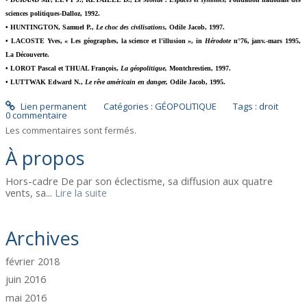
sciences politiques-Dalloz, 1992.
• HUNTINGTON, Samuel P.,
Le choc des civilisations,
Odile Jacob, 1997.
• LACOSTE Yves, « Les géographes, la science et l'illusion », in
Hérodote
n°76, janv.-mars 1995,
La Découverte.
• LOROT Pascal et THUAL François,
La géopolitique,
Montchrestien, 1997.
• LUTTWAK Edward N.,
Le rêve américain en danger,
Odile Jacob, 1995.
Lien permanent
Catégories :
GÉOPOLITIQUE
Tags :
droit
0
commentaire
Les commentaires sont fermés.
À propos
Hors-cadre De par son éclectisme, sa diffusion aux quatre
vents, sa...
Lire la suite
Archives
février 2018
juin 2016
mai 2016