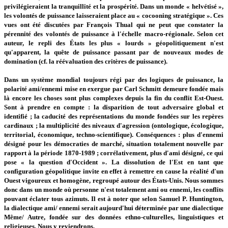
privilégieraient la tranquillité et la prospérité. Dans un monde « helvétisé »,
les volontés de puissance laisseraient place au « cocooning stratégique ». Ces
vues ont été discutées par François Thual qui ne peut que constater la
pérennité des volontés de puissance à l'échelle macro-régionale. Selon cet
auteur, le repli des États les plus « lourds » géopolitiquement n'est
qu'apparent, la quête de puissance passant par de nouveaux modes de
domination (cf. la réévaluation des critères de puissance).
Dans un système mondial toujours régi par des logiques de puissance, la
polarité ami/ennemi mise en exergue par Carl Schmitt demeure fondée mais
là encore les choses sont plus complexes depuis la fin du conflit Est-Ouest.
Sont à prendre en compte : la disparition de tout adversaire global et
identifié ; la caducité des représentations du monde fondées sur les repères
cardinaux ; la multiplicité des niveaux d'agression (ontologique, écologique,
territorial, économique, techno-scientifique). Conséquences : plus d'ennemi
désigné pour les démocraties de marché, situation totalement nouvelle par
rapport à la période 1870-1989 ; corrélativement, plus d'ami désigné, ce qui
pose « la question d'Occident ». La dissolution de l'Est en tant que
configuration géopolitique invite en effet à remettre en cause la réalité d'un
Ouest vigoureux et homogène, regroupé autour des États-Unis. Nous sommes
donc dans un monde où personne n'est totalement ami ou ennemi, les conflits
pouvant éclater tous azimuts. Il est à noter que selon Samuel P. Huntington,
la dialectique ami/ ennemi serait aujourd'hui déterminée par une dialectique
Même/ Autre, fondée sur des données ethno-culturelles, linguistiques et
religieuses. Nous y reviendrons.