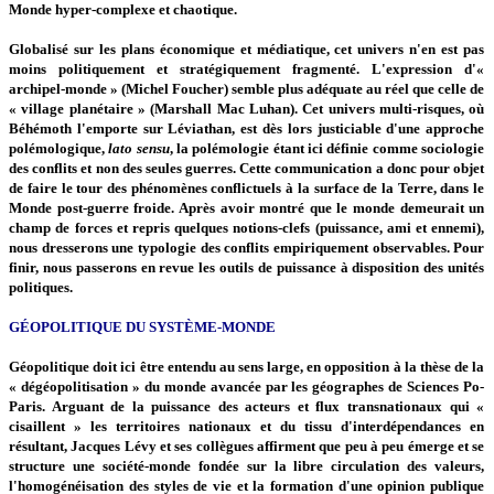
Monde hyper-complexe et chaotique.
Globalisé sur les plans économique et médiatique, cet univers n'en est pas
moins politiquement et stratégiquement fragmenté. L'expression d'«
archipel-monde » (Michel Foucher) semble plus adéquate au réel que celle de
« village planétaire » (Marshall Mac Luhan). Cet univers multi-risques, où
Béhémoth l'emporte sur Léviathan, est dès lors justiciable d'une approche
polémologique,
lato sensu
, la polémologie étant ici définie comme sociologie
des conflits et non des seules guerres. Cette communication a donc pour objet
de faire le tour des phénomènes conflictuels à la surface de la Terre, dans le
Monde post-guerre froide. Après avoir montré que le monde demeurait un
champ de forces et repris quelques notions-clefs (puissance, ami et ennemi),
nous dresserons une typologie des conflits empiriquement observables. Pour
finir, nous passerons en revue les outils de puissance à disposition des unités
politiques.
GÉOPOLITIQUE DU SYSTÈME-MONDE
Géopolitique doit ici être entendu au sens large, en opposition à la thèse de la
« dégéopolitisation » du monde avancée par les géographes de Sciences Po-
Paris. Arguant de la puissance des acteurs et flux transnationaux qui «
cisaillent » les territoires nationaux et du tissu d'interdépendances en
résultant, Jacques Lévy et ses collègues affirment que peu à peu émerge et se
structure une société-monde fondée sur la libre circulation des valeurs,
l'homogénéisation des styles de vie et la formation d'une opinion publique