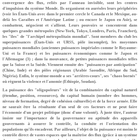
convergence des flux, reliés par l'anneau invisible, sont les centres
d'impulsion du système Monde. Ils organisent en auréoles leurs périphéries
(voir les États-Unis avec dans le premier cercle le Canada et le Mexique, au-
delà les Caraïbes et l'Amérique Latine ; ou encore le Japon en Asie), se
combattent, négocient et s'allient. Leurs pouvoirs se concentrent dans
quelques grandes métropoles (New-York, Tokyo, Londres, Paris, Francfort),
les "îles" de "l'archipel métropolitain mondial". Sont membres du club les
superpuissances (États-Unis et URSS, pôle incomplet), les moyennes
puissances mondiales (anciennes puissances impériales comme le Royaume-
Uni et la France) et les puissances économiques comme le Japon et
l'Allemagne (3) ; dans la mouvance, de petites puissances mondiales telles
que la Suisse et la Suède. Viennent ensuite des "puissances par anticipation"
(Chine, Inde) et des pôles régionaux (Arabie Saoudite, Afrique du Sud,
Nigéria). Enfin, le système-monde a ses "arrières-cours", ses "chaos bornés"
où règnent la violence et l'anomie (Ethiopie, Soudan).
La puissance des "oligopoleurs" vit de la combinatoire du capital naturel
(étendue, position, ressources), du capital humain (nombre des hommes,
niveau de formation, degré de cohésion culturelle) et de la force armée. Elle
ne saurait être la résultante d'un seul de ces facteurs et ne peut faire
l'économie d'un projet politique (donc d'une volonté). À juste titre, l'auteur
insiste sur l'importance de la gouvernance ou aptitude des appareils
gouvernants à assurer le contrôle, la conduite et l'orientation des
populations qu'ils encadrent. Par ailleurs, l'objet de la puissance est moins le
contrôle direct de vastes espaces que la maîtrise des flux (grâce à un système