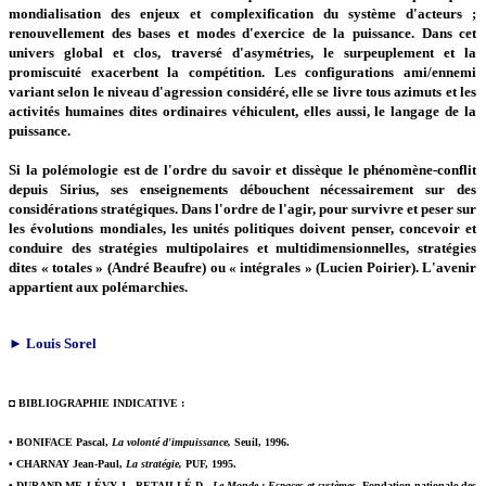
mondialisation des enjeux et complexification du système d'acteurs ;
renouvellement des bases et modes d'exercice de la puissance. Dans cet
univers global et clos, traversé d'asymétries, le surpeuplement et la
promiscuité exacerbent la compétition. Les configurations ami/ennemi
variant selon le niveau d'agression considéré, elle se livre tous azimuts et les
activités humaines dites ordinaires véhiculent, elles aussi, le langage de la
puissance.
Si la polémologie est de l'ordre du savoir et dissèque le phénomène-conflit
depuis Sirius, ses enseignements débouchent nécessairement sur des
considérations stratégiques. Dans l'ordre de l'agir, pour survivre et peser sur
les évolutions mondiales, les unités politiques doivent penser, concevoir et
conduire des stratégies multipolaires et multidimensionnelles, stratégies
dites « totales » (André Beaufre) ou « intégrales » (Lucien Poirier). L'avenir
appartient aux polémarchies.
► Louis Sorel
◘ BIBLIOGRAPHIE INDICATIVE :
• BONIFACE Pascal,
La volonté d'impuissance,
Seuil, 1996.
• CHARNAY Jean-Paul,
La stratégie,
PUF, 1995.
• DURAND MF, LÉVY J., RETAILLÉ D.,
Le Monde : Espaces et systèmes,
Fondation nationale des