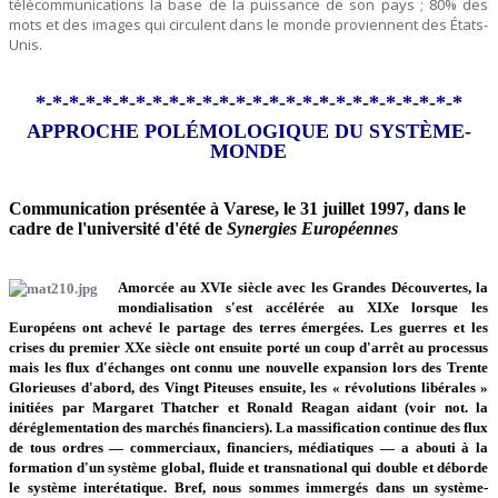
télécommunications la base de la puissance de son pays ; 80% des
mots et des images qui circulent dans le monde proviennent des États-
Unis.
*-*-*-*-*-*-*-*-*-*-*-*-*-*-*-*-*-*-*-*-*-*-*-*-*-*
A
PPROCHE POLÉMOLOGIQUE DU SYSTÈME-
MONDE
Communication présentée à Varese, le 31 juillet 1997, dans le
cadre de l'université d'été de
Synergies Européennes
Amorcée au XVIe siècle avec les Grandes Découvertes, la
mondialisation s'est accélérée au XIXe lorsque les
Européens ont achevé le partage des terres émergées. Les guerres et les
crises du premier XXe siècle ont ensuite porté un coup d'arrêt au processus
mais les flux d'échanges ont connu une nouvelle expansion lors des Trente
Glorieuses d'abord, des Vingt Piteuses ensuite, les « révolutions libérales »
initiées par Margaret Thatcher et Ronald Reagan aidant (voir not. la
déréglementation des marchés financiers). La massification continue des flux
de tous ordres — commerciaux, financiers, médiatiques — a abouti à la
formation d'un système global, fluide et transnational qui double et déborde
le système interétatique. Bref, nous sommes immergés dans un système-