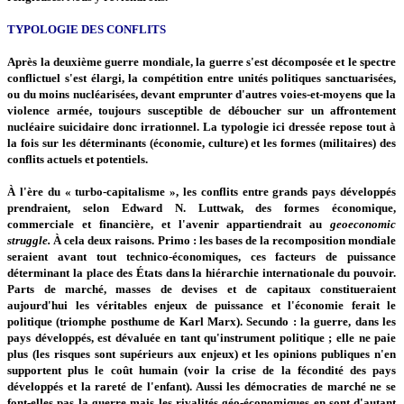
TYPOLOGIE DES CONFLITS
Après la deuxième guerre mondiale, la guerre s'est décomposée et le spectre
conflictuel s'est élargi, la compétition entre unités politiques sanctuarisées,
ou du moins nucléarisées, devant emprunter d'autres voies-et-moyens que la
violence armée, toujours susceptible de déboucher sur un affrontement
nucléaire suicidaire donc irrationnel. La typologie ici dressée repose tout à
la fois sur les déterminants (économie, culture) et les formes (militaires) des
conflits actuels et potentiels.
À l'ère du « turbo-capitalisme », les conflits entre grands pays développés
prendraient, selon Edward N. Luttwak, des formes économique,
commerciale et financière, et l'avenir appartiendrait au
geoeconomic
struggle.
À cela deux raisons. Primo : les bases de la recomposition mondiale
seraient avant tout technico-économiques, ces facteurs de puissance
déterminant la place des États dans la hiérarchie internationale du pouvoir.
Parts de marché, masses de devises et de capitaux constitueraient
aujourd'hui les véritables enjeux de puissance et l'économie ferait le
politique (triomphe posthume de Karl Marx). Secundo : la guerre, dans les
pays développés, est dévaluée en tant qu'instrument politique ; elle ne paie
plus (les risques sont supérieurs aux enjeux) et les opinions publiques n'en
supportent plus le coût humain (voir la crise de la fécondité des pays
développés et la rareté de l'enfant). Aussi les démocraties de marché ne se
font-elles pas la guerre mais les rivalités géo-économiques en sont d'autant