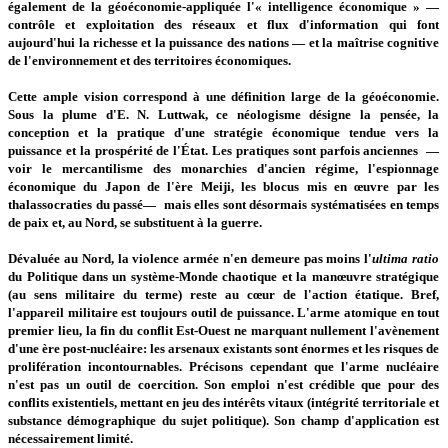
également de la géoéconomie-appliquée l'« intelligence économique » —
contrôle et exploitation des réseaux et flux d'information qui font
aujourd'hui la richesse et la puissance des nations — et la maîtrise cognitive
de l'environnement et des territoires économiques.
Cette ample vision correspond à une définition large de la géoéconomie.
Sous la plume d'E. N. Luttwak, ce néologisme désigne la pensée, la
conception et la pratique d'une stratégie économique tendue vers la
puissance et la prospérité de l'État. Les pratiques sont parfois anciennes —
voir le mercantilisme des monarchies d'ancien régime, l'espionnage
économique du Japon de l'ère Meiji, les blocus mis en œuvre par les
thalassocraties du passé— mais elles sont désormais systématisées en temps
de paix et, au Nord, se substituent à la guerre.
Dévaluée au Nord, la violence armée n'en demeure pas moins l'
ultima ratio
du Politique dans un système-Monde chaotique et la manœuvre stratégique
(au sens militaire du terme) reste au cœur de l'action étatique. Bref,
l'appareil militaire est toujours outil de puissance. L'arme atomique en tout
premier lieu, la fin du conflit Est-Ouest ne marquant nullement l'avènement
d'une ère post-nucléaire: les arsenaux existants sont énormes et les risques de
prolifération incontournables. Précisons cependant que l'arme nucléaire
n'est pas un outil de coercition. Son emploi n'est crédible que pour des
conflits existentiels, mettant en jeu des intérêts vitaux (intégrité territoriale et
substance démographique du sujet politique). Son champ d'application est
nécessairement limité.