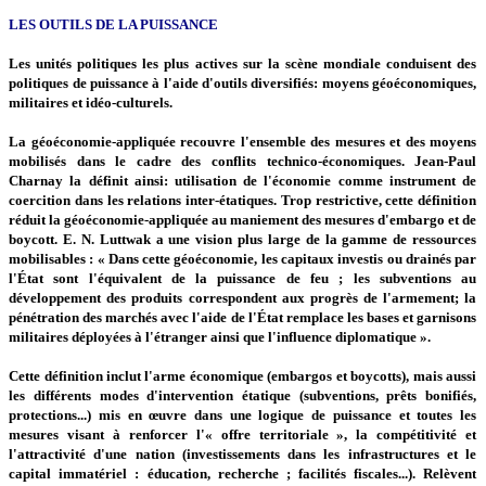
LES OUTILS DE LA PUISSANCE
Les unités politiques les plus actives sur la scène mondiale conduisent des
politiques de puissance à l'aide d'outils diversifiés: moyens géoéconomiques,
militaires et idéo-culturels.
La géoéconomie-appliquée recouvre l'ensemble des mesures et des moyens
mobilisés dans le cadre des conflits technico-économiques. Jean-Paul
Charnay la définit ainsi: utilisation de l'économie comme instrument de
coercition dans les relations inter-étatiques. Trop restrictive, cette définition
réduit la géoéconomie-appliquée au maniement des mesures d'embargo et de
boycott. E. N. Luttwak a une vision plus large de la gamme de ressources
mobilisables : « Dans cette géoéconomie, les capitaux investis ou drainés par
l'État sont l'équivalent de la puissance de feu ; les subventions au
développement des produits correspondent aux progrès de l'armement; la
pénétration des marchés avec l'aide de l'État remplace les bases et garnisons
militaires déployées à l'étranger ainsi que l'influence diplomatique ».
Cette définition inclut l'arme économique (embargos et boycotts), mais aussi
les différents modes d'intervention étatique (subventions, prêts bonifiés,
protections...) mis en œuvre dans une logique de puissance et toutes les
mesures visant à renforcer l'« offre territoriale », la compétitivité et
l'attractivité d'une nation (investissements dans les infrastructures et le
capital immatériel : éducation, recherche ; facilités fiscales...). Relèvent