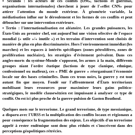
• Secundo : les acteurs de ces conflits (ONG, factions et guérillas,
organisations internationales) cherchent à jouer de l'«effet CNN» pour
attirer l'attention du monde extérieur. À géométrie variable, la
médiatisation influe sur le déroulement et les formes de ces conflits et peut
déboucher sur une intervention extérieure.
• Tertio : l'internationalisation est aléatoire. Les grandes puissances, les
États-Unis au premier chef, ont aujourd'hui une vision sélective de l'espace
mondial (« utile »/« inutile ») et les terrains d'intervention sont choisis de
manière de plus en plus discriminatoire. Hors l'environnement immédiat (les
marches) et les espaces à intérêts spécifiques (zones pétrolifères, zones de
prolifération nucléaire), les stratégies d'évitement prévalent. Dans ces
angles-morts du système-Monde s'opposent, les armes à la main, différents
groupes niant l'ordre étatique (factions de type clanique, ethnique,
confessionnel ou mafieux), ces « PME de guerre » réorganisant l'économie
locale sur des bases criminelles. Dans ces trous noirs, la guerre y est tout
autant fin que moyen. Fondé sur l'affrontement d'États territoriaux
mobilisant leurs ressources pour maximiser leurs gains politico-
stratégiques, le modèle clausewitzien est impuissant à analyser ce type de
conflit. On est ici plus proche de la guerre-pulsion de Gaston Bouthoul.
Quelques mots sur le terrorisme. Le grand terrorisme, de type messianique,
a disparu avec l'URSS et la multiplication des conflits locaux et régionaux a
pour conséquence la fragmentation des enjeux. Les objectifs d'un terrorisme
appelé à rester endémique sont donc plus réduits et s'inscrivent dans des
perceptions géopolitiques rétrécies.