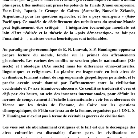
plus âpres. Elles mettent aux prises les pôles de la Triade (Union européenne,
États-Unis, Japon), le Groupe de Cairns (Australie, Nouvelle Zélande,
Argentine...) pour les questions agricoles, et les « pays émergents » (Asie-
Pacifique). Ce modèle de déchiffrement des turbulences du système-Monde
peut légitimement être critiqué — l'intégration économique mondiale est
loin d'être réalisée et la théorie de la «paix démocratique» ne fait pas
l'unanimité —, mais ses vertus heuristiques sont indéniables.
Au paradigme géo-économique de E. N. Luttwak, S. P. Huntington oppose sa
propre lecture du monde, fondée sur le primat des affrontements
géoculturels. Les racines des conflits ne seraient plus le nationalisme (XIe
siècle) et l'idéologie (XXe siècle) mais les différences ethno-culturelles,
linguistiques et religieuses. La planète est fragmentée en huit aires de
civilisation, formant autant de regroupements géopolitiques potentiels, et le
proche avenir serait dominé par l'affrontement entre la civilisation
occidentale et l'« axe islamico-confucéen ». Ce conflit se traduirait d'ores et
déjà par des heurts, au sein des instances internationales, pour définir les
normes de comportement à l'échelle internationale : voir les conférences de
Vienne sur les droits de l'homme, du Caire sur les questions
démographiques, de Pékin sur le statut de la femme, organisées par l'ONU. S.
P. Huntington n'exclut pas à terme de véritables guerres de civilisation.
Ces vues ont été abondamment critiquées et le fait est que le découpage des
aires culturelles est discutable; d'autre part, les civilisations ne