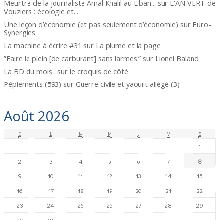
Meurtre de la journaliste Amal Khalil au Liban...
sur
L'AN VERT de
Vouziers : écologie et...
Une leçon d’économie (et pas seulement d’économie)
sur
Euro-
Synergies
La machine à écrire #31
sur
La plume et la page
”Faire le plein [de carburant] sans larmes.”
sur
Lionel Baland
La BD du mois :
sur
le croquis de côté
Pépiements (593)
sur
Guerre civile et yaourt allégé (3)
Août 2026
D
L
M
M
J
V
S
1
2
3
4
5
6
7
8
9
10
11
12
13
14
15
16
17
18
19
20
21
22
23
24
25
26
27
28
29
30
31