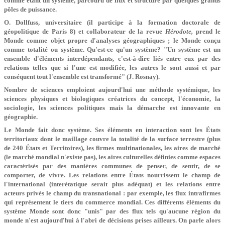
comme étant un système, parcouru de flux et structuré par quelques grands
pôles de puissance.
O. Dollfuss, universitaire (il participe à la formation doctorale de
géopolitique de Paris 8) et collaborateur de la revue
Hérodote,
prend le
Monde comme objet propre d'analyses géographiques ; le Monde conçu
comme totalité ou système. Qu'est-ce qu'un système? "Un système est un
ensemble d'éléments interdépendants, c'est-à-dire liés entre eux par des
relations telles que si l'une est modifiée, les autres le sont aussi et par
conséquent tout l'ensemble est transformé" (J. Rosnay).
Nombre de sciences emploient aujourd'hui une méthode systémique, les
sciences physiques et biologiques créatrices du concept, l'économie, la
sociologie, les sciences politiques mais la démarche est innovante en
géographie.
Le Monde fait donc système. Ses éléments en interaction sont les États
territoriaux dont le maillage couvre la totalité de la surface terrestre (plus
de 240 États et Territoires), les firmes multinationales, les aires de marché
(le marché mondial n'existe pas), les aires culturelles définies comme espaces
caractérisés par des manières communes de penser, de sentir, de se
comporter, de vivre. Les relations entre États nourrissent le champ de
l'international (interétatique serait plus adéquat) et les relations entre
acteurs privés le champ du transnational : par exemple, les flux intrafirmes
qui représentent le tiers du commerce mondial. Ces différents éléments du
système Monde sont donc "unis" par des flux tels qu'aucune région du
monde n'est aujourd'hui à l'abri de décisions prises ailleurs. On parle alors