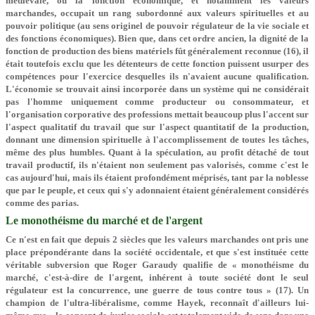
médiévale, où la fonction économique, et notamment les valeurs
marchandes, occupait un rang subordonné aux valeurs spirituelles et au
pouvoir politique (au sens originel de pouvoir régulateur de la vie sociale et
des fonctions économiques). Bien que, dans cet ordre ancien, la dignité de la
fonction de production des biens matériels fût généralement reconnue (16), il
était toutefois exclu que les détenteurs de cette fonction puissent usurper des
compétences pour l'exercice desquelles ils n'avaient aucune qualification.
L'économie se trouvait ainsi incorporée dans un système qui ne considérait
pas l'homme uniquement comme producteur ou consommateur, et
l'organisation corporative des professions mettait beaucoup plus l'accent sur
l'aspect qualitatif du travail que sur l'aspect quantitatif de la production,
donnant une dimension spirituelle à l'accomplissement de toutes les tâches,
même des plus humbles. Quant à la spéculation, au profit détaché de tout
travail productif, ils n'étaient non seulement pas valorisés, comme c'est le
cas aujourd'hui, mais ils étaient profondément méprisés, tant par la noblesse
que par le peuple, et ceux qui s'y adonnaient étaient généralement considérés
comme des parias.
Le monothéisme du marché et de l'argent
Ce n'est en fait que depuis 2 siècles que les valeurs marchandes ont pris une
place prépondérante dans la société occidentale, et que s'est instituée cette
véritable subversion que Roger Garaudy qualifie de « monothéisme du
marché, c'est-à-dire de l'argent, inhérent à toute société dont le seul
régulateur est la concurrence, une guerre de tous contre tous » (17). Un
champion de l'ultra-libéralisme, comme Hayek, reconnaît d'ailleurs lui-