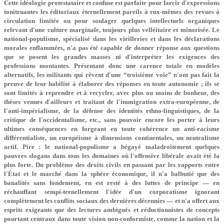
Cette idéologie protestataire et confuse est parfaite pour farcir d'expressions
tonitruantes les éditoriaux éternellement pareils à eux-mêmes des revues à
circulation limitée ou pour soulager quelques intellectuels organiques
relevant d'une culture marginale, toujours plus velléitaire et minorisée. Le
national-populisme, spécialisé dans les vieilleries et dans les déclarations
morales enflammées, n'a pas été capable de donner réponse aux questions
que se posent les grandes masses ni d'interpréter les exigences des
professions montantes. Présentant donc une carence totale en modèles
alternatifs, les militants qui rêvent d'une “troisième voie” n'ont pas fait la
preuve de leur habilité à élaborer des réponses en toute autonomie ; ils se
sont limités à reprendre et à recycler, avec plus ou moins de bonheur, des
thèses venues d'ailleurs et traitant de l'immigration extra-européenne, de
l'anti-impérialisme, de la défense des identités ethno-linguistiques, de la
critique de l'occidentalisme, etc., sans pouvoir encore les porter à leurs
ultimes conséquences en forgeant en toute cohérence un anti-racisme
différentialiste, un européisme à dimensions continentales, un neutralisme
actif. Pire : le national-populisme a bégayé maladroitement quelques
pauvres slogans dans tous les domaines où l'offensive libérale avait été la
plus forte. Du problème des droits civils en passant par les rapports entre
l'État et le marché dans la sphère économique, il n'a balbutié que des
banalités sans fondement, en est resté à des luttes de principe — en
réchauffant sempi-ternellement l'idée d'un corporatisme ignorant
complètement les conflits sociaux des dernières décennies — et n'a offert aux
esprits exigeants que des lectures ambiguës et réductionnistes de concepts
pourtant centraux dans toute vision non-conformiste, comme la nation et la