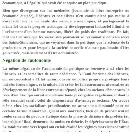
économique, à l'égalité qui avait été conquise au plan juridique.
Bien que divergeant sur les méthodes (économie de libre entreprise ou
économie dirigée), libéraux et socialistes n'en continuaient pas moins à
s'accorder sur la primauté des valeurs économiques, et partageaient la
même foi dans le progrès technique, le développement industriel illimité, et
l'avènement d'un homme nouveau, libéré du poids des traditions. En fait,
tant les libéraux que les socialistes pouvaient se reconnaître dans les idées
des Saints-Simoniens, qui ne voyaient dans la politique que la science de la
production, et pour lesquels la société nouvelle n'aurait pas besoin d'être
gouvernée, mais seulement d'être administrée.
Négation de l'autonomie
La même négation de l'autonomie du politique se retrouve ainsi chez les
libéraux et les socialites de toute obédience. À l'anti-étatisme des libéraux,
qui ne concèdent à l'État qu'un pouvoir de police propre à protéger leurs
intérêts économiques, et la mission de créer les infrastructures nécessaires au
développement de la libre entreprise, répond, chez les sociaux-démocrates, le
rêve d'un État qui aurait abandonné toute prérogative régalienne et dont le
rôle essentiel serait celui de dispensateur d'avantages sociaux. On trouve
même chez les socialistes proudhoniens un attrait non dissimulé pour un
certaine forme d'anarchie. Quant aux marxistes, bien qu'ils préconisent un
renforcement du pouvoir étatique dans la phase de dictature du prolétariat,
leur objectif final demeure, du moins en théorie, le dépérissement de l'État.
Le totalitarisme vers lequel ont en fait évolué les régimes marxistes constitue