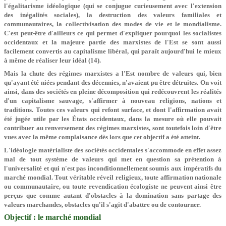
l'égalitarisme idéologique (qui se conjugue curieusement avec l'extension
des inégalités sociales), la destruction des valeurs familiales et
communautaires, la collectivisation des modes de vie et le mondialisme.
C'est peut-être d'ailleurs ce qui permet d'expliquer pourquoi les socialistes
occidentaux et la majeure partie des marxistes de l'Est se sont aussi
facilement convertis au capitalisme libéral, qui paraît aujourd'hui le mieux
à même de réaliser leur idéal (14).
Mais la chute des régimes marxistes a l'Est nombre de valeurs qui, bien
qu'ayant été niées pendant des décennies, n'avaient pu être détruites. On voit
ainsi, dans des sociétés en pleine décomposition qui redécouvrent les réalités
d'un capitalisme sauvage, s'affirmer à nouveau religions, nations et
traditions.
Toutes ces valeurs qui refont surface, et dont l'affirmation avait
été jugée utile par les États occidentaux, dans la mesure où elle pouvait
contribuer au renversement des régimes marxistes, sont toutefois loin d'être
vues avec la même complaisance dès lors que cet objectif a été atteint.
L'idéologie matérialiste des sociétés occidentales s'accommode en effet assez
mal de tout système de valeurs qui met en question sa prétention à
l'universalité et qui n'est pas inconditionnellement soumis aux impératifs du
marché mondial. Tout véritable réveil religieux, toute affirmation nationale
ou communautaire, ou toute revendication écologiste ne peuvent ainsi être
perçus que comme autant d'obstacles à la domination sans partage des
valeurs marchandes, obstacles qu'il s'agit d'abattre ou de contourner.
Objectif : le marché mondial