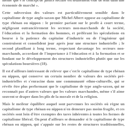
même que « le concept de justice sociale est totalement vide de sens dans une
économie de marché ».
Cette subversion des valeurs est particulièrement sensible dans le
capitalisme de type anglo-saxon que Michel Albert oppose au capitalisme de
type rhénan ou nippon : le premier pariant sur le profit à court terme,
négligeant outrancièrement les secteurs non-marchands de la société,
l'éducation et la formation des hommes, et préférant les spéculations en
bourse à la patience du capitaine d'industrie ou de l'ingénieur qui
construisent et consolident jour après jour une structure industrielle ; le
second planifiant à long terme, respectant davantage les secteurs non-
marchands, accordant de l'importance à l'éducation et à la formation et se
fondant sur le développement des structures industrielles plutôt que sur les
spéculations boursières (18).
Il est d'ailleurs intéressant de relever que c'est le capitalisme de type rhénan
ou nippon, qui conserve un certain nombre de valeurs des sociétés pré-
industrielles et s'enracine dans une communauté ethno-culturelle, qui se
révèle être plus performant que le capitalisme de type anglo-saxon, qui ne
reconnaît pas d'autres valeurs que les valeurs marchandes, même s'il aime
souvent se draper dans les plis de la morale et de la religion.
Mais le meileur équilibre auquel sont parvenues les sociétés où règne un
capitalisme de type rhénan ou nippon n'en demeure pas moins fragile, et ces
sociétés sont loin d'être exemptes des tares inhérentes à toutes les formes de
capitalisme libéral. On peut d'ailleurs se demander si le capitalisme de type
rhénan ou nippon, qui s'appuie sur les restes de structures traditionnelles,