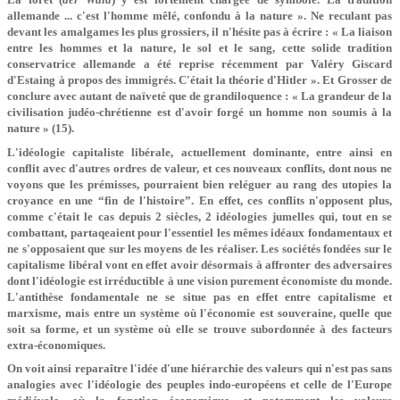
allemande ... c'est l'homme mêlé, confondu à la nature ». Ne reculant pas
devant les amalgames les plus grossiers, il n'hésite pas à écrire : « La liaison
entre les hommes et la nature, le sol et le sang, cette solide tradition
conservatrice allemande a été reprise récemment par Valéry Giscard
d'Estaing à propos des immigrés. C'était la théorie d'Hitler ». Et Grosser de
conclure avec autant de naïveté que de grandiloquence : « La grandeur de la
civilisation judéo-chrétienne est d'avoir forgé un homme non soumis à la
nature » (15).
L'idéologie capitaliste libérale, actuellement dominante, entre ainsi en
conflit avec d'autres ordres de valeur, et ces nouveaux conflits, dont nous ne
voyons que les prémisses, pourraient bien reléguer au rang des utopies la
croyance en une “fin de l'histoire”. En effet, ces conflits n'opposent plus,
comme c'était le cas depuis 2 siècles, 2 idéologies jumelles qui, tout en se
combattant, partaqeaient pour l'essentiel les mêmes idéaux fondamentaux et
ne s'opposaient que sur les moyens de les réaliser. Les sociétés fondées sur le
capitalisme libéral vont en effet avoir désormais à affronter des adversaires
dont l'idéologie est irréductible à une vision purement économiste du monde.
L'antithèse fondamentale ne se situe pas en effet entre capitalisme et
marxisme, mais entre un système où l'économie est souveraine, quelle que
soit sa forme, et un système où elle se trouve subordonnée à des facteurs
extra-économiques.
On voit ainsi reparaître l'idée d'une hiérarchie des valeurs qui n'est pas sans
analogies avec l'idéologie des peuples indo-européens et celle de l'Europe