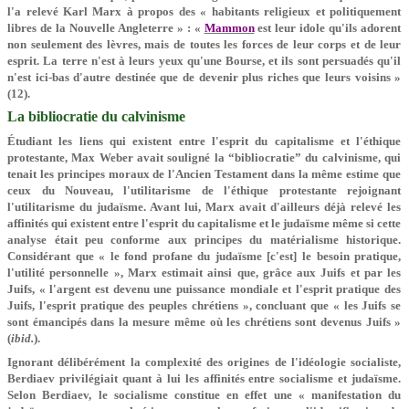
l'a relevé Karl Marx à propos des « habitants religieux et politiquement
libres de la Nouvelle Angleterre » : «
Mammon
est leur idole qu'ils adorent
non seulement des lèvres, mais de toutes les forces de leur corps et de leur
esprit. La terre n'est à leurs yeux qu'une Bourse, et ils sont persuadés qu'il
n'est ici-bas d'autre destinée que de devenir plus riches que leurs voisins »
(12).
La bibliocratie du calvinisme
Étudiant les liens qui existent entre l'esprit du capitalisme et l'éthique
protestante, Max Weber avait souligné la “bibliocratie” du calvinisme, qui
tenait les principes moraux de l'Ancien Testament dans la même estime que
ceux du Nouveau, l'utilitarisme de l'éthique protestante rejoignant
l'utilitarisme du judaïsme. Avant lui, Marx avait d'ailleurs déjà relevé les
affinités qui existent entre l'esprit du capitalisme et le judaïsme même si cette
analyse était peu conforme aux principes du matérialisme historique.
Considérant que « le fond profane du judaïsme [c'est] le besoin pratique,
l'utilité personnelle », Marx estimait ainsi que, grâce aux Juifs et par les
Juifs, « l'argent est devenu une puissance mondiale et l'esprit pratique des
Juifs, l'esprit pratique des peuples chrétiens », concluant que « les Juifs se
sont émancipés dans la mesure même où les chrétiens sont devenus Juifs »
(
ibid.
).
Ignorant délibérément la complexité des origines de l'idéologie socialiste,
Berdiaev privilégiait quant à lui les affinités entre socialisme et judaïsme.
Selon Berdiaev, le socialisme constitue en effet une « manifestation du