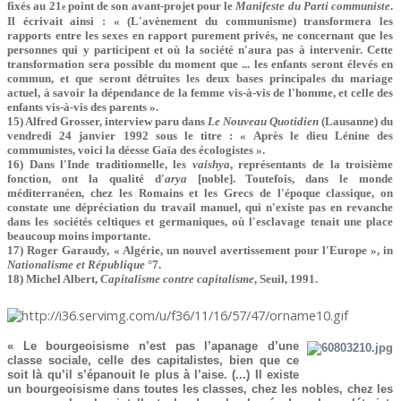
fixés au 21
point de son avant-projet pour le
Manifeste du Parti communiste
.
e
Il écrivait ainsi : « (L'avènement du communisme) transformera les
rapports entre les sexes en rapport purement privés, ne concernant que les
personnes qui y participent et où la société n'aura pas à intervenir. Cette
transformation sera possible du moment que ... les enfants seront élevés en
commun, et que seront détruites les deux bases principales du mariage
actuel, à savoir la dépendance de la femme vis-à-vis de l'homme, et celle des
enfants vis-à-vis des parents ».
15) Alfred Grosser, interview paru dans
Le Nouveau Quotidien
(Lausanne) du
vendredi 24 janvier 1992 sous le titre : « Après le dieu Lénine des
communistes, voici la déesse Gaïa des écologistes ».
16) Dans l'Inde traditionnelle, les
vaishya
, représentants de la troisième
fonction, ont la qualité d'
arya
[noble]. Toutefois, dans le monde
méditerranéen, chez les Romains et les Grecs de l'époque classique, on
constate une dépréciation du travail manuel, qui n'existe pas en revanche
dans les sociétés celtiques et germaniques, où l'esclavage tenait une place
beaucoup moins importante.
17) Roger Garaudy, « Algérie, un nouvel avertissement pour l'Europe », in
Nationalisme et République
°7.
18) Michel Albert,
Capitalisme contre capitalisme
, Seuil, 1991.
« Le bourgeoisisme n’est pas l’apanage d’une
classe sociale, celle des capitalistes, bien que ce
soit là qu’il s’épanouit le plus à l’aise. (...) Il existe
un bourgeoisisme dans toutes les classes, chez les nobles, chez les