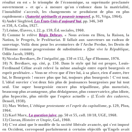
résultat en est « le triomphe de l'économique, sa suprématie proclamée
ouvertement » et qu'« à mesure qu'on s'enfonce dans la matérialité,
l'instabilité s'accroît, les changements se produisent de plus en plus
rapidement » (
Autorité spirituelle et pouvoir temporel
, p. 91, Véga, 1964).
6) André Siegfried,
Les États-Unis d'aujourd'hui
, pp. 346, 349
et 350, A. Colin, 1927.
7) Lénine,
Œuvres
, t. 22, p. 159, Éd. sociales, 1960.
8) Comme le relève
Régis Debray
, « Nous avions eu Dieu, la Raison, la
Nation, le Progrès, le Prolétariat. Il fallait aux sauveteurs un radeau de
sauvetage. Voilà donc pour les aventuriers de l'Arche Perdue, les Droits de
l'Homme comme progressisme de substitution » (
Que vive la République
,
Odile Jacob, 1989).
9) Nicolas Berdiaev,
De l'inégalité
, pp. 150 et 152, Âge d'Homme, 1976.
10) N. Berdiaev, op. cité, p. 150. Dans le style qui lui est propre, Louis-
Ferdinand Céline avait relevé la même analogie entre esprit bourgeois et
esprit prolétaire. « Vous ne rêvez que d'être lui, à sa place, rien d'autre, être
lui, le Bourgeois ! encore plus que lui, toujours plus bourgeois ! C'est tout.
L'idéal ouvrier c'est deux fois plus de jouissances bourgeoises pur lui tout
seul. Une super bourgeoisie encore plus tripailleuse, plus motorisée,
beaucoup plus avantageuse, plus dédaigneuse, plus conservatrice, plus idiote,
plus hypocrite, plus stérile que l'espèce actuelle » (
L'École des cadavres
,
Denoël, 1938).
11) Max Weber,
L'éthique protestante et l'esprit du capitalisme
, p. 129, Plon,
1964.
12) Karl Marx,
La question juive
, pp. 50 et 55, coll. 10/18, UGE, 1968.
13) Cioran,
Histoire et Utopie
, Gal., 1960.
14) C'est ainsi que le modèle de la société libérale avancée, qui s'est imposé
en Occident, correspond parfaitement à certains objectifs qu'Engels avait