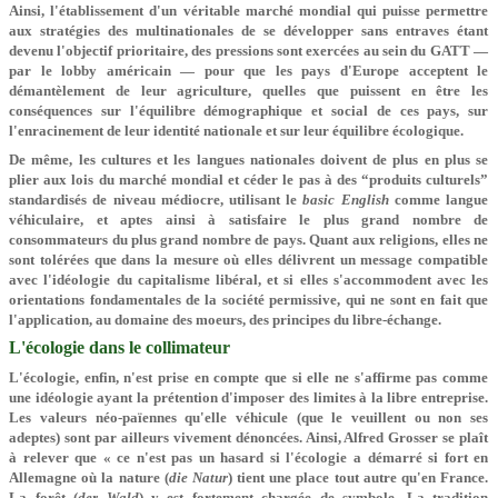
Ainsi, l'établissement d'un véritable marché mondial qui puisse permettre
aux stratégies des multinationales de se développer sans entraves étant
devenu l'objectif prioritaire, des pressions sont exercées au sein du GATT —
par le lobby américain — pour que les pays d'Europe acceptent le
démantèlement de leur agriculture, quelles que puissent en être les
conséquences sur l'équilibre démographique et social de ces pays, sur
l'enracinement de leur identité nationale et sur leur équilibre écologique.
De même, les cultures et les langues nationales doivent de plus en plus se
plier aux lois du marché mondial et céder le pas à des “produits culturels”
standardisés de niveau médiocre, utilisant le
basic English
comme langue
véhiculaire, et aptes ainsi à satisfaire le plus grand nombre de
consommateurs du plus grand nombre de pays. Quant aux religions, elles ne
sont tolérées que dans la mesure où elles délivrent un message compatible
avec l'idéologie du capitalisme libéral, et si elles s'accommodent avec les
orientations fondamentales de la société permissive, qui ne sont en fait que
l'application, au domaine des moeurs, des principes du libre-échange.
L'écologie dans le collimateur
L'écologie, enfin, n'est prise en compte que si elle ne s'affirme pas comme
une idéologie ayant la prétention d'imposer des limites à la libre entreprise.
Les valeurs néo-païennes qu'elle véhicule (que le veuillent ou non ses
adeptes) sont par ailleurs vivement dénoncées. Ainsi, Alfred Grosser se plaît
à relever que « ce n'est pas un hasard si l'écologie a démarré si fort en
Allemagne où la nature (
die Natur
) tient une place tout autre qu'en France.
La forêt (
der Wald
) y est fortement chargée de symbole. La tradition