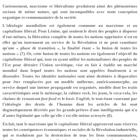
Curieusement, marxisme et libéralisme produisent ainsi des phénomèmes
sociaux de même nature, qui sont incompatibles avec toute conception
organique et communautaire de la société.
L'idéologie mondialiste est également commune au marxisme et au
capitalisme libéral. Pour Lénine, qui soutient le droit des peuples à disposer
d'eux-mêmes, la libération complète de toutes les nations opprimées n'est en
effet qu'un instrument au service de la Révolution et ne peut constituer
qu'une « phase de transition », la finalité étant « la fusion de toutes les
nations » (7). Or, cette fusion de toutes les nations est également l'objectif du
capitalisme libéral qui, tout en ayant utilisé les nationalismes des peuples de
l'Est pour détruire l'Union soviétique, vise en fait à établir un marché
mondial dans lequel toutes les nations sont appelées finalement à se
dissoudre. Toutes les identités nationales sont ainsi destinées à disparaître
pour être remplacées par un modèle uniforme, américanomorphe, au
service duquel une intense propagande est organisée, modèle dont les traits
caractéristiques sont le métissage, la culture
rock
, les jeans, le coca-cola, les
chaînes de restaurant
fast-food
et le
basic English
, le tout étant couronné par
l'idéologie des droits de l'homme dont les articles de foi sont
dogmatiquement décrétés par les grands-prêtres d'une intelligentsia qui n'a
d'autre légitimité que celle qu'elle s'est elle-même octroyée (8).
En fait, tant le marxisme que le capitalisme libéral approuvent sans réserves
toutes les conséquences économiques et sociales de la Révolution industrielle,
qui se traduisent par la destruction de tous les liens communautaires,