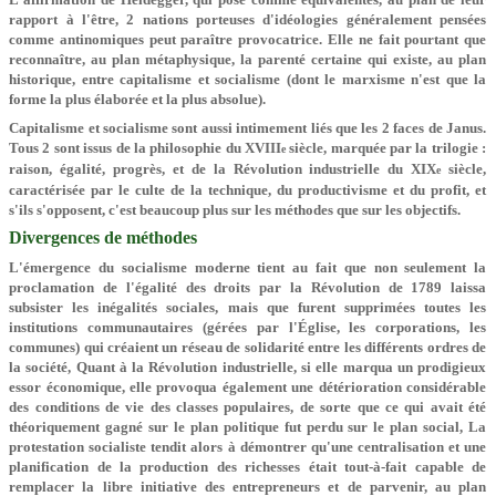
rapport à l'être, 2 nations porteuses d'idéologies généralement pensées
comme antinomiques peut paraître provocatrice. Elle ne fait pourtant que
reconnaître, au plan métaphysique, la parenté certaine qui existe, au plan
historique, entre capitalisme et socialisme (dont le marxisme n'est que la
forme la plus élaborée et la plus absolue).
Capitalisme et socialisme sont aussi intimement liés que les 2 faces de Janus.
Tous 2 sont issus de la philosophie du XVIII
siècle, marquée par la trilogie :
e
raison, égalité, progrès, et de la Révolution industrielle du XIX
siècle,
e
caractérisée par le culte de la technique, du productivisme et du profit, et
s'ils s'opposent, c'est beaucoup plus sur les méthodes que sur les objectifs.
Divergences de méthodes
L'émergence du socialisme moderne tient au fait que non seulement la
proclamation de l'égalité des droits par la Révolution de 1789 laissa
subsister les inégalités sociales, mais que furent supprimées toutes les
institutions communautaires (gérées par l'Église, les corporations, les
communes) qui créaient un réseau de solidarité entre les différents ordres de
la société, Quant à la Révolution industrielle, si elle marqua un prodigieux
essor économique, elle provoqua également une détérioration considérable
des conditions de vie des classes populaires, de sorte que ce qui avait été
théoriquement gagné sur le plan politique fut perdu sur le plan social, La
protestation socialiste tendit alors à démontrer qu'une centralisation et une
planification de la production des richesses était tout-à-fait capable de
remplacer la libre initiative des entrepreneurs et de parvenir, au plan