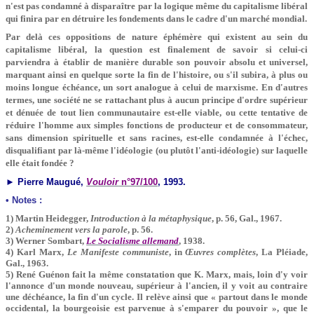
n'est pas condamné à disparaître par la logique même du capitalisme libéral
qui finira par en détruire les fondements dans le cadre d'un marché mondial.
Par delà ces oppositions de nature éphémère qui existent au sein du
capitalisme libéral, la question est finalement de savoir si celui-ci
parviendra à établir de manière durable son pouvoir absolu et universel,
marquant ainsi en quelque sorte la fin de l'histoire, ou s'il subira, à plus ou
moins longue échéance, un sort analogue à celui de marxisme. En d'autres
termes, une société ne se rattachant plus à aucun principe d'ordre supérieur
et dénuée de tout lien communautaire est-elle viable, ou cette tentative de
réduire l'homme aux simples fonctions de producteur et de consommateur,
sans dimension spirituelle et sans racines, est-elle condamnée à l'échec,
disqualifiant par là-même l'idéologie (ou plutôt l'anti-idéologie) sur laquelle
elle était fondée ?
► Pierre Maugué,
Vouloir
n°97/100
, 1993.
• Notes :
1) Martin Heidegger,
Introduction à la métaphysique
, p. 56, Gal., 1967.
2)
Acheminement vers la parole
, p. 56.
3) Werner Sombart,
Le Socialisme allemand
, 1938.
4) Karl Marx,
Le Manifeste communiste
, in
Œuvres complètes
, La Pléiade,
Gal., 1963.
5) René Guénon fait la même constatation que K. Marx, mais, loin d'y voir
l'annonce d'un monde nouveau, supérieur à l'ancien, il y voit au contraire
une déchéance, la fin d'un cycle. Il relève ainsi que « partout dans le monde
occidental, la bourgeoisie est parvenue à s'emparer du pouvoir », que le