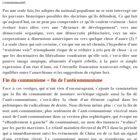
communauté.
Pas une seule fois, les adeptes du national-populisme ne se sont interrogé sur
les parcours historiques possibles des doctrines qu'ils défendent. Ce qui fait
qu'aujourd'hui, on ne peut pas comprendre ce qu'ils veulent vraiment : faire
évoluer leurs idées vers une “dictature de développement”, vers une
démocratie organique, vers une démocratie plébiscitaire, vers un néo-
corporatisme à dimensions autarciques ou vers quelque chose d'autre (3) ?
La seule chose qui soit certaine, c'est que sur un tel chemin, l'hypothèse d'une
“troisième voie” triomphante risque de se réduire à très peu de chose : à ce
que les doctrinaires du libéralisme voudraient qu'elle soit, c'est-à-dire une
pauvre image utopique, alimentée d'esprit rebelle, à la pure et simple
expression d'un état d'âme, où l'éternelle frustration trouverait refuge, en
équilibre entre l'anarchisme et les suggestions de régime fort.
Fin du communisme = fin de l'anticommunisme
Face à ces vestiges, qui n'ont rien d'encourageant, s'ajoute la constatation
que la fin du communisme de mouture soviétique signale aussi la fin de
l'anti-communisme, c'est-à-dire la chute d'un élément capital dans les
polémiques du radicalisme de droite. Nous dirions même plus : c'est la fin de
tout anti-communisme, plus seulement de l'anti-communisme viscéral mais
aussi de l'anti-communisme dans sa version plus sophistiquée, qui évoque un
“effondrement à gauche” du communisme, au nom des instances “trahies”
par les partis marxistes. Le relatif maintien électoral du PCI dans la période
qui a immédiatement suivi les événements de Chine est de ce fait un signal
d'une extrême clarté. Le communisme meurt (ou se transforme ou se