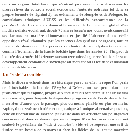
dans un régime totalitaire, qui n'entend pas soumettre à discussion les
prérogatives du contrôle social exercé par l'autorité politique (et donc sa
propre formule de légitimité), les événements de Hongrie et de Pologne, les
convulsions ethniques d'URSS et les difficultés concomitantes de la
perestroïka
de Gorbatchev donnent la mesure de l'effritement global d'un
modèle politico-social qui, depuis 70 ans et jusqu'à nos jours, avait camouflé
ses lacunes en matière d'innovation et justifié l'absence d'une réelle
opposition révolutionnaire par les carences des systèmes bourgeois, tout en
tentant de dissimuler des preuves éclatantes de son dysfonctionnement,
comme l'isolement de la Russie bolchévique dans les années 20, l'impact de
l'entrée des armées hitlériennes sur son territoire, la guerre froide et le sous-
développement économique soviétique au moment où l'Occident connaissait
un formidable boom.
Un “vide” à combler
Mais le débat a échoué dans la rhétorique pure : en effet, lorsque l'on parle
de l'inévitable déclin de l'
Empire d'Orient
, on se perd dans une
problématique mesquine, propre aux intellectuels occidentaux et aux médias
audio-visuels, pour lesquels la disparition progressive de l'ex-Rideau de Fer
n'est rien d'autre que le passage, plus ou moins pénible ou plus ou moins
rapide, d'un système obsolète et dogmatique à l'unique alternative possible,
celle du libéralisme de marché, pluraliste dans ses articulations politiques et
concurrentiel dans sa dynamique économique. Mais les rares voix qui ont
soulevé le problème du “vide à combler”, vide où se repèrent une soif de
justice et un besoin de renouveau chez les fidèles de la lecture marxiste