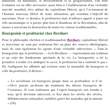
familiaux ou nationaux, le déracinement et la grégarisation. Une telle
évolution est en effet nécessaire aussi bien à l'établissement d'un véritable
marché mondial, rêve ultime du capitalisme libéral, qu'à l'avènement de
l'homme nouveau, libéré de toute aliénation, qui constitue l'objectif du
marxisme. Pour ce dernier, le prolétariat était d'ailleurs appelé à jouer un
rôle messianique et à porter plus loin le flambeau de la Révolution, afin de
mener à son terme la destruction de toutes les valeurs traditionnelles.
Bourgeoisie et prolétariat chez Berdiaev
Pour le philosophe chrétien et traditionnaliste
Berdiaev
, capitalisme libéral
et marxisme ne sont pas seulement liés au plan des sources idéologiques,
mais ils sont également les agents d'une véritable subversion. « Tant la
bourgeoisie que le prolétariat — écrit Berdiaev — représentent une trahison
et un rejet des fondements spirituels de la vie. La bourgeoisie a été la
première à trahir et à abdiquer le sacré, le prolétariat lui a emboîté le pas »
(9). Soulignant les affinités qui existent entre la mentalité du bourgeois et
celle du prolétaire, il déclare :
« Le socialisme est bourgeois jusque dans sa profondeur et il ne
s'élève jamais au-dessus du sentiment des idéaux bourgeois de
l'existence. Il veut seulement que l'esprit bourgeois soit étendu à
tous, qu'il devienne universel, et fixé dans les siècles des siècles,
définitivement rationalisé, stabilisé, guéri des maladies qui la minent
» (10).