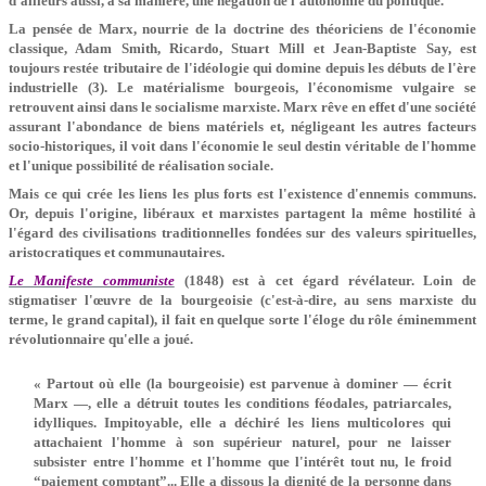
d'ailleurs aussi, à sa manière, une négation de l'autonomie du politique.
La pensée de Marx, nourrie de la doctrine des théoriciens de l'économie
classique, Adam Smith, Ricardo, Stuart Mill et Jean-Baptiste Say, est
toujours restée tributaire de l'idéologie qui domine depuis les débuts de l'ère
industrielle (3). Le matérialisme bourgeois, l'économisme vulgaire se
retrouvent ainsi dans le socialisme marxiste. Marx rêve en effet d'une société
assurant l'abondance de biens matériels et, négligeant les autres facteurs
socio-historiques, il voit dans l'économie le seul destin véritable de l'homme
et l'unique possibilité de réalisation sociale.
Mais ce qui crée les liens les plus forts est l'existence d'ennemis communs.
Or, depuis l'origine, libéraux et marxistes partagent la même hostilité à
l'égard des civilisations traditionnelles fondées sur des valeurs spirituelles,
aristocratiques et communautaires.
Le Manifeste communiste
(1848) est à cet égard révélateur. Loin de
stigmatiser l'œuvre de la bourgeoisie (c'est-à-dire, au sens marxiste du
terme, le grand capital), il fait en quelque sorte l'éloge du rôle éminemment
révolutionnaire qu'elle a joué.
« Partout où elle (la bourgeoisie) est parvenue à dominer — écrit
Marx —, elle a détruit toutes les conditions féodales, patriarcales,
idylliques. Impitoyable, elle a déchiré les liens multicolores qui
attachaient l'homme à son supérieur naturel, pour ne laisser
subsister entre l'homme et l'homme que l'intérêt tout nu, le froid
“paiement comptant”... Elle a dissous la dignité de la personne dans