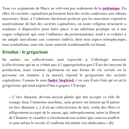
Tous ces arguments de Marx ne relèvent pas seulement de la
polémique
. En
effet, les sociétés capitalistes présentent bien des traits conformes aux idéaux
marxistes. Ainsi, à l'athéisme doctrinal professé par les marxistes répond le
matérialisme de fait des sociétés capitalistes, où toute religion structurée a
tendance à disparaître pour faire place à un athéisme pratique ou à une
vague religiosité qui, sous l'influence du protestantisme, tend à se réduire à
un simple moralisme aux contours indécis, dont tout aspect métaphysique,
tout symbolisme, tout rite, toute autorité traditionnelle est banni.
Résultat : le grégarisme
De même, au collectivisme tant reproché à l'idéologie marxiste
(collectivisme qui ne se réduit pas à l'appropriation par l'État des moyens de
production, mais consiste également en une forme de vie sociale où la
personne est soumise à la masse) répond le grégarisme des sociétés
capitalistes. Comme le note
André Siegfried
, c'est aux États-Unis qu'est né le
grégarisme qui tend aujourd'hui à gagner l'Europe.
« L'être humain, devenu moyen plutôt que but accepte ce rôle de
rouage dans l'immense machine, sans penser un instant qu'il puisse
en être diminué (...) d'où un collectivisme de fait, voulu des élites et
allègrement accepté de la masse, qui, subrepticement, mine la liberté
de l'homme et canalise si étroitement son action que, sans en souffrir
et sans même le savoir, il confirme lui-même son abdication » (6).