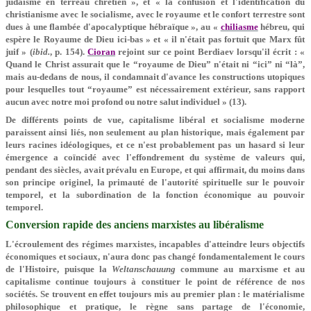
judaïsme en terreau chrétien », et « la confusion et l'identification du
christianisme avec le socialisme, avec le royaume et le confort terrestre sont
dues à une flambée d'apocalyptique hébraïque », au «
chiliasme
hébreu, qui
espère le Royaume de Dieu ici-bas » et « il n'était pas fortuit que Marx fût
juif » (
ibid.
, p. 154).
Cioran
rejoint sur ce point Berdiaev lorsqu'il écrit : «
Quand le Christ assurait que le “royaume de Dieu” n'était ni “ici” ni “là”,
mais au-dedans de nous, il condamnait d'avance les constructions utopiques
pour lesquelles tout “royaume” est nécessairement extérieur, sans rapport
aucun avec notre moi profond ou notre salut individuel » (13).
De différents points de vue, capitalisme libéral et socialisme moderne
paraissent ainsi liés, non seulement au plan historique, mais également par
leurs racines idéologiques, et ce n'est probablement pas un hasard si leur
émergence a coïncidé avec l'effondrement du système de valeurs qui,
pendant des siècles, avait prévalu en Europe, et qui affirmait, du moins dans
son principe originel, la primauté de l'autorité spirituelle sur le pouvoir
temporel, et la subordination de la fonction économique au pouvoir
temporel.
Conversion rapide des anciens marxistes au libéralisme
L'écroulement des régimes marxistes, incapables d'atteindre leurs objectifs
économiques et sociaux, n'aura donc pas changé fondamentalement le cours
de l'Histoire, puisque la
Weltanschauung
commune au marxisme et au
capitalisme continue toujours à constituer le point de référence de nos
sociétés. Se trouvent en effet toujours mis au premier plan : le matérialisme
philosophique et pratique, le règne sans partage de l'économie,