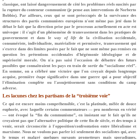
classique, ont laissé dangereusement de côté les problèmes réels suscités par
la rupture du conteneur communiste (je pense aux interventions de Norberto
Bobbio). Par ailleurs, ceux qui se sont préoccupés de la survivance des
structures des partis communistes européens n'ont même pas jeté dans le
débat le fait que la direction prise par le processus actuellement en acte est
univoque : il s'agit d'un phénomène de transvasement dans les pratiques de
gouvernement et dans le
way of life
de la civilisation occidentale,
consumériste, individualiste, matérialiste et permissive, transvasement qui
s'exerce dans des limites posées par le fait que ne sont même pas remises en
question les prétentions occidentales d'hégémonie idéologique et de
supériorité morale. On n'a pas saisi l'occasion de débattre des futurs
possibles que connaîtraient les pays en train de sortir du “socialisme réel”.
En somme, on a célébré une victoire que l'on croyait depuis longtemps
acquise, première étape significative dans une guerre qui a pour objectif
l'élimination complète ou l'assujettissement sans conditions du camp
adverse.
Les lacunes chez les partisans de la “troisième voie”
Ce qui est encore moins compréhensible, c'est la platitude, mêlée de douce
euphorie, avec laquelle certains commentateurs — peu nombreux en vérité
— ont évoqué la “fin du communisme”, en insistant sur le fait qu'ils ne
croyaient pas que l'alternative politique de cette fin de siècle, et des temps à
venir, serait circonscrite à l'opposition/confrontation entre libéralisme et
marxisme. Nous ne voulons pas parler ici seulement des socialistes qui, avec
le temps et malgré quelques sursauts prometteurs mais sporadiques,