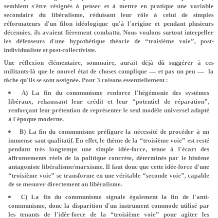
semblent s'être résignés à penser et à mettre en pratique une variable
secondaire du libéralisme, réduisant leur rôle à celui de simples
réformateurs d'un filon idéologique qu'à l'origine et pendant plusieurs
décennies, ils avaient fièrement combattu. Nous voulons surtout interpeller
les défenseurs d'une hypothétique théorie de “troisième voie”, post-
individualiste et post-collectiviste.
Une réflexion élémentaire, sommaire, aurait déjà dû suggérer à ces
militants-là que le nouvel état de choses complique — et pas un peu — la
tâche qu'ils se sont assignée. Pour 3 raisons essentiellement :
A) La fin du communisme renforce l'hégémonie des systèmes
libéraux, rehaussant leur crédit et leur “potentiel de réparation”,
renforçant leur prétention de représenter le seul modèle universel adapté
à l'époque moderne.
B) La fin du communisme préfigure la nécessité de procéder à un
immense saut qualitatif. En effet, le thème de la “troisième voie” est resté
pendant très longtemps une simple idée-force, tenue à l'écart des
affrontements réels de la politique concrète, déterminés par le binôme
antagoniste libéralisme/marxisme. Il faut donc que cette idée-force d'une
“troisième voie” se transforme en une véritable “seconde voie”, capable
de se mesurer directement au libéralisme.
C) La fin du communisme signale également la fin de l'anti-
communisme, donc la disparition d'un instrument commode utilisé par
les tenants de l'idée-force de la “troisième voie” pour agiter les