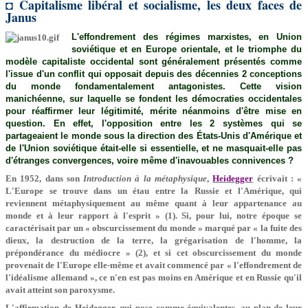
◘ Capitalisme libéral et socialisme, les deux faces de
Janus
L'effondrement des régimes marxistes, en Union
soviétique et en Europe orientale, et le triomphe du
modèle capitaliste occidental sont généralement présentés comme
l'issue d'un conflit qui opposait depuis des décennies 2 conceptions
du monde fondamentalement antagonistes. Cette vision
manichéenne, sur laquelle se fondent les démocraties occidentales
pour réaffirmer leur légitimité, mérite néanmoins d'être mise en
question. En effet, l'opposition entre les 2 systèmes qui se
partageaient le monde sous la direction des États-Unis d'Amérique et
de l'Union soviétique était-elle si essentielle, et ne masquait-elle pas
d'étranges convergences, voire même d'inavouables connivences ?
En 1952, dans son
Introduction à la métaphysique
,
Heidegger
écrivait : «
L'Europe se trouve dans un étau entre la Russie et l'Amérique, qui
reviennent métaphysiquement au même quant à leur appartenance au
monde et à leur rapport à l'esprit » (1). Si, pour lui, notre époque se
caractérisait par un « obscurcissement du monde » marqué par « la fuite des
dieux, la destruction de la terre, la grégarisation de l'homme, la
prépondérance du médiocre » (2), et si cet obscurcissement du monde
provenait de l'Europe elle-même et avait commencé par « l'effondrement de
l'idéalisme allemand », ce n'en est pas moins en Amérique et en Russie qu'il
avait atteint son paroxysme.
L'affirmation de Heidegger, qui pose comme équivalentes, au plan de leur