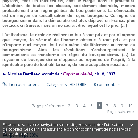
paysans, chez les intellectuels, dans le clergé, dans le prolétariat.
L’abolition de toutes les classes, socialement désirable, mènera
probablement à un règne général du bourgeoisisme. La démocratie
est un moyen de cristallisation du règne bourgeois. Ce règne du
bourgeoisisme dans la démocratie est plus dépravé en France, plus
vertueux en Suisse, mais on ne saurait dire lequel est le pire. (...)
L’utilitarisme, le désir de réaliser un but à tout prix et par n’importe
quel moyen, la sécurité de l’homme obtenue à tout prix et par
n’importe quel moyen, tout cela mène infailliblement au règne du
bourgeoisisme. Ainsi les révolutions s’embourgeoisent, le
communisme se transforme en règne du bourgeoisisme. (...) Le
royaume du bourgeoisisme s’oppose au royaume de l’esprit, à la
spiritualité pure de tout utilitarisme, de toute adaptation sociale. »
► Nicolas Berdiaev, extrait de :
Esprit et réalité
,
ch. V,
1937.
Lien permanent
Catégories :
HISTOIRE
0
commentaire
Page précédente
2
3
4
5
6
7
8
9
10
Page suivante
En poursuivant votre navigation sur ce site, vous acceptez l'utilisation
de cookies. Ces derniers assurent le bon fonctionnement de nos services.
À propos
En savoir plus
.