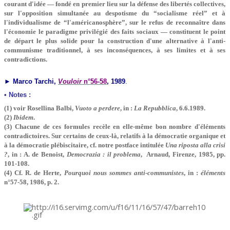
courant d'idée — fondé en premier lieu sur la défense des libertés collectives,
sur l'opposition simultanée au despotisme du “socialisme réel” et à
l'individualisme de “l'américanosphère”, sur le refus de reconnaître dans
l'économie le paradigme privilégié des faits sociaux — constituent le point
de départ le plus solide pour la construction d'une alternative à l'anti-
communisme traditionnel, à ses inconséquences, à ses limites et à ses
contradictions.
►
Marco Tarchi,
Vouloir
n°56-58
, 1989
.
• Notes :
(1) voir Rosellina Balbi,
Vuoto a perdere
, in :
La Repubblica
, 6.6.1989.
(2)
Ibidem
.
(3) Chacune de ces formules recèle en elle-même bon nombre d'éléments
contradictoires. Sur certains de ceux-là, relatifs à la démocratie organique et
à la démocratie plébiscitaire, cf. notre postface intitulée
Una riposta alla crisi
?
, in : A. de Benoist,
Democrazia : il problema
, Arnaud, Firenze, 1985, pp.
101-108.
(4) Cf. R. de Herte,
Pourquoi nous sommes anti-communistes
, in :
éléments
n°57-58, 1986, p. 2.