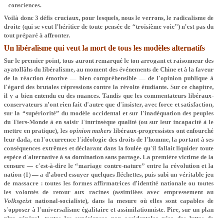
consciences.
Voilà donc 3 défis cruciaux, pour lesquels, nous le verrons, le radicalisme de
droite (qui se veut l'héritier de toute pensée de “troisième voie”) n'est pas du
tout préparé à affronter.
Un libéralisme qui veut la mort de tous les modèles alternatifs
Sur le premier point, tous auront remarqué le ton arrogant et raisonneur des
ayatollâhs du libéralisme, au moment des événements de Chine et à la faveur
de la réaction émotive — bien compréhensible — de l'opinion publique à
l'égard des brutales répressions contre la révolte étudiante. Sur ce chapitre,
il y a bien entendu eu des nuances. Tandis que les commentateurs libéraux-
conservateurs n'ont rien fait d'autre que d'insister, avec force et satisfaction,
sur la “supériorité” du modèle occidental et sur l'inadéquation des peuples
du Tiers-Monde à en saisir l'intrinsèque qualité (ou sur leur incapacité à le
mettre en pratique), les
opinion makers
libéraux-progressistes ont enfourché
leur dada, en l'occurrence l'idéologie des droits de l'homme, la portant à ses
conséquences extrêmes et déclarant dans la foulée qu'il fallait liquider toute
espèce d'alternative à sa domination sans partage. La première victime de la
censure — c'est-à-dire le “mariage contre-nature” entre la révolution et la
nation (1) — a d'abord essuyer quelques fléchettes, puis subi un véritable jeu
de massacre : toutes les formes affirmatrices d'identité nationale ou toutes
les volontés de retour aux racines (assimilées avec empressement au
Volksgeist
national-socialiste), dans la mesure où elles sont capables de
s'opposer à l'universalisme égalitaire et assimilationniste. Pire, sur un plan