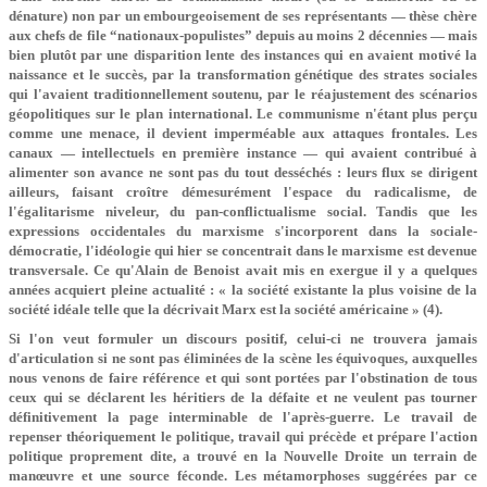
dénature) non par un embourgeoisement de ses représentants — thèse chère
aux chefs de file “nationaux-populistes” depuis au moins 2 décennies — mais
bien plutôt par une disparition lente des instances qui en avaient motivé la
naissance et le succès, par la transformation génétique des strates sociales
qui l'avaient traditionnellement soutenu, par le réajustement des scénarios
géopolitiques sur le plan international. Le communisme n'étant plus perçu
comme une menace, il devient imperméable aux attaques frontales. Les
canaux — intellectuels en première instance — qui avaient contribué à
alimenter son avance ne sont pas du tout desséchés : leurs flux se dirigent
ailleurs, faisant croître démesurément l'espace du radicalisme, de
l'égalitarisme niveleur, du pan-conflictualisme social. Tandis que les
expressions occidentales du marxisme s'incorporent dans la sociale-
démocratie, l'idéologie qui hier se concentrait dans le marxisme est devenue
transversale. Ce qu'Alain de Benoist avait mis en exergue il y a quelques
années acquiert pleine actualité : « la société existante la plus voisine de la
société idéale telle que la décrivait Marx est la société américaine » (4).
Si l'on veut formuler un discours positif, celui-ci ne trouvera jamais
d'articulation si ne sont pas éliminées de la scène les équivoques, auxquelles
nous venons de faire référence et qui sont portées par l'obstination de tous
ceux qui se déclarent les héritiers de la défaite et ne veulent pas tourner
définitivement la page interminable de l'après-guerre. Le travail de
repenser théoriquement le politique, travail qui précède et prépare l'action
politique proprement dite, a trouvé en la Nouvelle Droite un terrain de
manœuvre et une source féconde. Les métamorphoses suggérées par ce