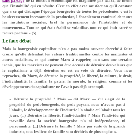
sans partage
de la fonction économique est magnifiée par Marx, de même
que l'instabilité qui en résulte. C'est en effet avec satisfaction qu'il constate
que « ce qui distingue l'époque bourgeoise de toutes les précédentes, c'est le
bouleversement incessant de la production, l'ébranlement continuel de toutes
les institutions sociales, bref la permanence de l'instabilité et du
mouvement... Tout ce qui était établi se volatilise, tout ce qui était sacré se
trouve profané » (5).
Le faux débat
Mais la bourgeoisie capitaliste n'en a pas moins souvent cherché à faire
croire qu'elle défendait les valeurs traditionnelles contre les marxistes et
autres socialistes, ce qui amène Marx à rappeler, non sans une certaine
ironie, que les marxistes ne peuvent être accusés de détruire des valeurs que
le capitalisme a déjà détruites ou est en voie de détruire. Vous nous
reprochez, dit Marx, de détruire la propriété, la liberté, la culture, le droit,
l'individualité, la famille, la patrie, la morale, la religion, comme si les
développements du capitalisme ne l'avait pas déjà accompli.
« Détruire la propriété ? Mais — dit Marx — s'il s'agit de la
propriété du petit-bourgeois, du petit paysan, nous n'avons pas à
l'abolir, le développement de l'industrie l'a abolie et l'abolit tous les
jours. (...) Détruire la liberté, l'individualité ? Mais l'individu qui
travaille dans la société bourgeoise n'a ni indépendance, ni
personnalité. (...) Détruire la famille ? Mais par suite de la grande
industrie, tous les liens de famille sont déchirés de plus en plus ».