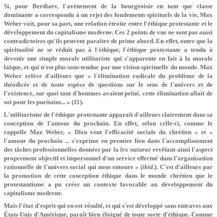
Si, pour Berdiaev, l'avènement de la bourgeoisie en tant que classe
dominante a correspondu à un rejet des fondements spirituels de la vie, Max
Weber voit, pour sa part, une relation étroite entre l'éthique protestante et le
développement du capitalisme moderne. Ces 2 points de vue ne sont pas aussi
contradictoires qu'ils peuvent paraître de prime abord. En effet, outre que la
spiritualité ne se réduit pas à l'éthique, l'éthique protestante a tendu à
devenir une simple morale utilitariste qui s'apparente en fait à la morale
laïque, et qui n'est plus sous-tendue par une vision spirituelle du monde. Max
Weber relève d'ailleurs que « l'élimination radicale du problème de la
théodicée et de toute espèce de questions sur le sens de l'univers et de
l'existence, sur quoi tant d'hommes avaient peiné, cette élimination allait de
soi pour les puritains... » (11).
L'utilitarisme de l'éthique protestante apparaît d'ailleurs clairement dans sa
conception de l'amour du prochain. En effet, selon celle-ci, comme le
rappelle Max Weber, « Dieu veut l'efficacité sociale du chrétien » et «
l'amour du prochain ... s'exprime en premier lieu dans l'accomplissement
des tâches professionnelles données par la
lex naturae
revêtant ainsi l'aspect
proprement objectif et impersonnel d'un service effectué dans l'organisation
rationnelle de l'univers social qui nous entoure » (
ibid.
). C'est d'ailleurs par
la promotion de cette conception éthique dans le monde chrétien que le
protestantisme a pu créer un contexte favorable au développement du
capitalisme moderne.
Mais l'état d'esprit qui en est résulté, et qui s'est développé sans entraves aux
États-Unis d'Amérique, paraît bien éloigné de toute sorte d'éthique. Comme