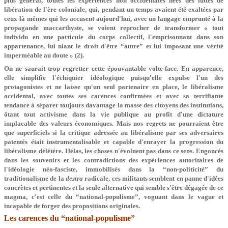
plus général, toutes les expériences non occidentales nées des luttes de
libération de l'ère coloniale, qui, pendant un temps avaient été exaltées par
ceux-là mêmes qui les accusent aujourd'hui, avec un langage emprunté à la
propagande maccarthyste, se voient reprocher de transformer « tout
individu en une particule du corps collectif, l'emprisonnant dans son
appartenance, lui niant le droit d'être “autre” et lui imposant une vérité
imperméable au doute » (2).
On ne saurait trop regretter cette épouvantable volte-face. En apparence,
elle simplifie l'échiquier idéologique puisqu'elle expulse l'un des
protagonistes et ne laisse qu'un seul partenaire en place, le libéralisme
occidental, avec toutes ses carences confirmées et avec sa terrifiante
tendance à séparer toujours davantage la masse des citoyens des institutions,
ôtant tout activisme dans la vie publique au profit d'une dictature
implacable des valeurs économiques. Mais nos regrets ne pourraient être
que superficiels si la critique adressée au libéralisme par ses adversaires
patentés était instrumentalisable et capable d'enrayer la progression du
libéralisme délétère. Hélas, les choses n'évoluent pas dans ce sens. Engoncés
dans les souvenirs et les contradictions des expériences autoritaires de
l'idéologie néo-fasciste, immobilisés dans la “non-politicité” du
traditionalisme de la
destra
radicale, ces militants semblent en panne d'idées
concrètes et pertinentes et la seule alternative qui semble s'être dégagée de ce
magma, c'est celle du “national-populisme”, voguant dans le vague et
incapable de forger des propositions originales.
Les carences du “national-populisme”