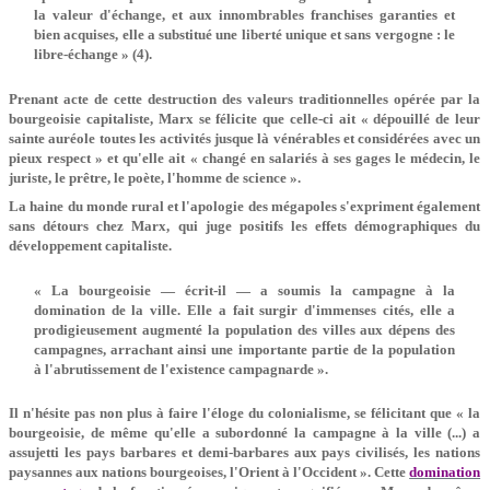
la valeur d'échange, et aux innombrables franchises garanties et
bien acquises, elle a substitué une liberté unique et sans vergogne : le
libre-échange » (4).
Prenant acte de cette destruction des valeurs traditionnelles opérée par la
bourgeoisie capitaliste, Marx se félicite que celle-ci ait « dépouillé de leur
sainte auréole toutes les activités jusque là vénérables et considérées avec un
pieux respect » et qu'elle ait « changé en salariés à ses gages le médecin, le
juriste, le prêtre, le poète, l'homme de science ».
La haine du monde rural et l'apologie des mégapoles s'expriment également
sans détours chez Marx, qui juge positifs les effets démographiques du
développement capitaliste.
« La bourgeoisie — écrit-il — a soumis la campagne à la
domination de la ville. Elle a fait surgir d'immenses cités, elle a
prodigieusement augmenté la population des villes aux dépens des
campagnes, arrachant ainsi une importante partie de la population
à l'abrutissement de l'existence campagnarde ».
Il n'hésite pas non plus à faire l'éloge du colonialisme, se félicitant que « la
bourgeoisie, de même qu'elle a subordonné la campagne à la ville (...) a
assujetti les pays barbares et demi-barbares aux pays civilisés, les nations
paysannes aux nations bourgeoises, l'Orient à l'Occident ». Cette
domination