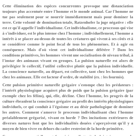
Cette élimination des espèces concurrentes provoque une distanciation
toujours plus accentuée entre l'homme et le monde animal. Car l'homme ne
tue pas seulement pour se nourrir immédiatement mais pour dominer la
terre. Cette volonté de domination totale, Ratzenhofer la juge négative : elle
est ce qu'il appelle l'individualisme. Cet individualisme, ce processus qui vise
à s'individuer, est le plus intense chez l'homme ; individuellement, l'homme a
intérêt à se placer au-dessus de toutes les créatures qui vivent à ses côtés et à
se considérer comme le point focal de tous les phénomènes. Et à agir en
conséquence. Mais d'où vient cet individualisme délétère ? Dans les
conditions primitives, les hommes vivent une socialisation de niveau tribal, à
l'instar des animaux vivant en groupes. La pulsion naturelle est alors de
privilégier le collectif, l'utilité collective plutôt que la pulsion individuelle.
La conscience naturelle, au départ, est collective, tant chez les hommes que
chez les animaux. Elle est facteur d'ordre, de stabilité (ex. : les fourmis).
Cette pulsion primitive naturelle grégaire s'estompe chez les prédateurs :
l'intérêt physiologique acquiert plus de poids que la pulsion grégaire (par
exemple chez les félins), qui, elle, décline. Chez l'homme, les progrès de la
culture ébranlent la conscience grégaire au profit des intérêts physiologiques
individuels, ce qui conduit à l'égoïsme et au désir pathologique de dominer
les autres. Comment s'amorce le processus individualisant chez l'homme
préalablement grégarisé, vivant en horde ? Des incitations extérieures de
diverses natures font que les individualités douées s'aperçoivent qu'il y a
moyen de bien vivre en dehors du cadre restreint de la horde primitive.