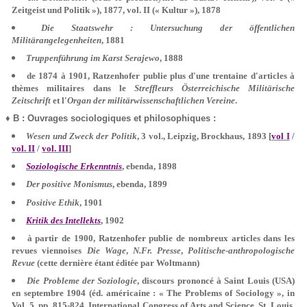
Zeitgeist und Politik »), 1877, vol. II (« Kultur »), 1878
Die Staatswehr : Untersuchung der öffentlichen
Militärangelegenheiten
, 1881
Truppenführung im Karst Serajewo
, 1888
de 1874 à 1901, Ratzenhofer publie plus d'une trentaine d'articles à
thèmes militaires dans le
Streffleurs Österreichische Militärische
Zeitschrift
et l'
Organ der militärwissenschaftlichen Vereine
.
♦ B : Ouvrages sociologiques et philosophiques :
Wesen und Zweck der Politik
, 3 vol., Leipzig, Brockhaus, 1893 [
vol I
/
vol. II
/
vol. III
]
Soziologische Erkenntnis
, ebenda, 1898
Der positive Monismus
, ebenda, 1899
Positive Ethik
, 1901
Kritik des Intellekts
, 1902
à partir de 1900, Ratzenhofer publie de nombreux articles dans les
revues viennoises
Die Wage
,
N.Fr. Presse
,
Politische-anthropologische
Revue
(cette dernière étant éditée par Woltmann)
Die Probleme der Soziologie
, discours prononcé à Saint Louis (USA)
en septembre 1904 (éd. américaine : « The Problems of Sociology », in
Vol. 5, pp. 815-824, International Congress of Arts and Science, St. Louis,