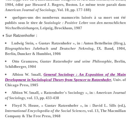
1904, édité par Howard J. Rogers, Boston. Le même texte paraît dans
American Journal of Sociology
, Vol. 10, pp. 177-188)
quelques-uns des nombreux manuscrits laissés à sa mort ont été
publiés sous le titre de
Soziologie : Positive Lehre von den menschlichen
Wechselbeziehungen
, Leipzig, Brockhaus, 1907
♦ Sur Ratzenhofer :
Ludwig Stein, « Gustav Ratzenhofer », in : Anton Bettelheim (Hrsg.),
Biographisches Jahrbuch und Deutscher Nekrolog
, IX. Band, 1904,
Berlin, Duncker & Humblot, 1906
Otto Gramzow,
Gustav Ratzenhofer und seine Philosophie
, Berlin,
Schildberger, 1904
Albion W. Small,
General Sociology : An Exposition of the Main
Development in Sociological Theory from Spencer to Ratzenhofer
, Univ. of
Chicago Press, 1905
Albion W. Small, « Ratzenhofer's Sociology », in :
American Journal
of Sociology
, vol. 13, pp. 433-438
Floyd N. House, « Gustav Ratzenhofer », in : David L. Sills (ed.),
International Encyclopedia of the Social Sciences
, vol. 13, The Macmillan
Company & The Free Press, 1968