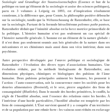
Soziologie und Grundlage der Staatswissenschaften
(Essence et but de la
politique en tant qu'élément de la sociologie et assise des sciences politiques),
paru en 3 volumes à Leipzig en 1893, est d'inspiration résolument
comtienne, à la différence que, pour Comte, la philosophie positive débouche
sur la sociologie, tandis que la
Weltanschauung
de Ratzenhofer, elle, se base
sur la sociologie. Partant de la formule héraclitéenne
polemos pathr pantwn
,
Ratzenhofer déduit que l'inimitié absolue est la force motrice primordiale de
la politique. L'histoire humaine n'est pas seulement un cas spécial de
l'histoire naturelle générale. L'homme est un élément de la nature globale :
il n'est donc pas seulement soumis aux lois générales de la nature dans ses
mécanismes et ses chimismes mais aussi dans son vécu intérieur, dans son
psychisme.
Autre perspective développée par l'œuvre politique et sociologique de
Ratzenhofer : l'évolution des divers types d'associations humaines. Une
évolution réduite, par la méthode biologisante de Ratzenhofer, aux
dimensions physiques, chimiques et biologiques des pulsions de l'âme
humaine. Deux pulsions principales animent les hommes, les poussent à
l'action : l'auto-conservation, soit la concurrence entre les sociétés pour les
denrées alimentaires (
Brotneid
), et le sexe, pierre angulaire des liens de
consanguinité (
Blutliebe
). Dans le monde des hordes primitives, le conflit, la
règle de l'hostilité absolue, sont l'essence des relations entre les hordes. À
l'intérieur d'une horde particulière, l'hostilité absolue est tempérée par les
liens de consanguinité. L’État survient quand il y a conquête d'un territoire
et de sa population par une ethnie forte : les vaincus sont réduits en esclavage