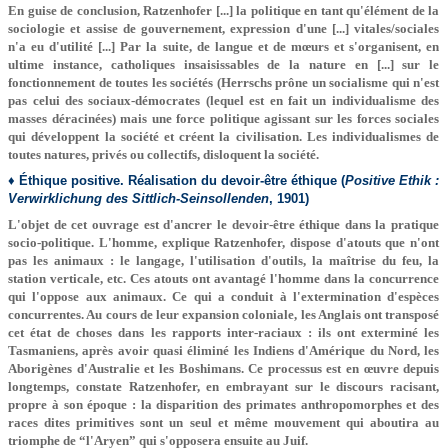
En guise de conclusion, Ratzenhofer [...] la politique en tant qu'élément de la
sociologie et assise de gouvernement, expression d'une [...] vitales/sociales
n'a eu d'utilité [...] Par la suite, de langue et de mœurs et s'organisent, en
ultime instance, catholiques insaisissables de la nature en [...] sur le
fonctionnement de toutes les sociétés (Herrschs prône un socialisme qui n'est
pas celui des sociaux-démocrates (lequel est en fait un individualisme des
masses déracinées) mais une force politique agissant sur les forces sociales
qui développent la société et créent la civilisation. Les individualismes de
toutes natures, privés ou collectifs, disloquent la société.
♦ Éthique positive. Réalisation du devoir-être éthique
(
Positive Ethik :
Verwirklichung des Sittlich-Seinsollenden
, 1901)
L'objet de cet ouvrage est d'ancrer le devoir-être éthique dans la pratique
socio-politique. L'homme, explique Ratzenhofer, dispose d'atouts que n'ont
pas les animaux : le langage, l'utilisation d'outils, la maîtrise du feu, la
station verticale, etc. Ces atouts ont avantagé l'homme dans la concurrence
qui l'oppose aux animaux. Ce qui a conduit à l'extermination d'espèces
concurrentes. Au cours de leur expansion coloniale, les Anglais ont transposé
cet état de choses dans les rapports inter-raciaux : ils ont exterminé les
Tasmaniens, après avoir quasi éliminé les Indiens d'Amérique du Nord, les
Aborigènes d'Australie et les Boshimans. Ce processus est en œuvre depuis
longtemps, constate Ratzenhofer, en embrayant sur le discours racisant,
propre à son époque : la disparition des primates anthropomorphes et des
races dites primitives sont un seul et même mouvement qui aboutira au
triomphe de “l'Aryen” qui s'opposera ensuite au Juif.