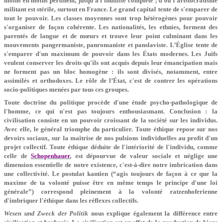
moins en moins pertinent, jusqu'à l'inutilité complète ; d'où l'aristocratisme
militant est stérile, surtout en France. Le grand capital tente de s'emparer de
tout le pouvoir. Les classes moyennes sont trop hétérogènes pour pouvoir
s'organiser de façon cohérente. Les nationalités, les ethnies, forment des
parentés de langue et de mœurs et trouve leur point culminant dans les
mouvements pangermaniste, panromaniste et panslaviste. L’Église tente de
s'emparer d'un maximum de pouvoir dans les États modernes. Les Juifs
veulent conserver les droits qu'ils ont acquis depuis leur émancipation mais
ne forment pas un bloc homogène : ils sont divisés, notamment, entre
assimilés et orthodoxes. Le rôle de l’État, c'est de contrer les opérations
socio-politiques menées par tous ces groupes.
Toute doctrine du politique procède d'une étude psycho-pathologique de
l'homme, ce qui n'est pas toujours enthousiasmant. Conclusion : la
civilisation consiste en un pouvoir croissant de la société sur les individus.
Avec elle, le général triomphe du particulier. Toute éthique repose sur nos
devoirs sociaux, sur la maîtrise de nos pulsions individuelles au profit d'un
projet collectif. Toute éthique déduite de l'intériorité de l'individu, comme
celle de
Schopenhauer
, est dépourvue de valeur sociale et néglige une
dimension essentielle de notre existence, c'est-à-dire notre imbrication dans
une collectivité. Le postulat kantien (“agis toujours de façon à ce que la
maxime de ta volonté puisse être en même temps le principe d'une loi
générale”) correspond pleinement à la volonté ratzenhoferienne
d'imbriquer l'éthique dans les réflexes collectifs.
Wesen und Zweck der Politik
nous explique également la différence entre