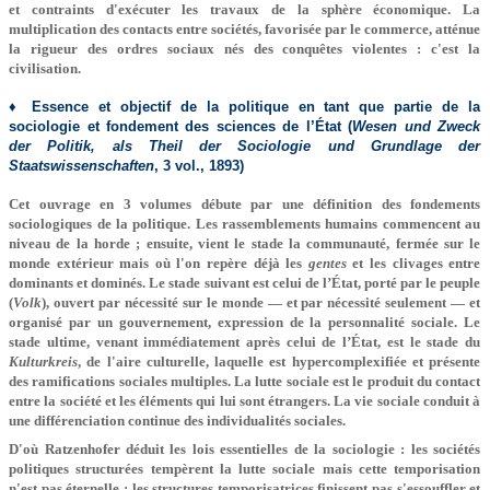
et contraints d'exécuter les travaux de la sphère économique. La
multiplication des contacts entre sociétés, favorisée par le commerce, atténue
la rigueur des ordres sociaux nés des conquêtes violentes : c'est la
civilisation.
♦ Essence et objectif de la politique en tant que partie de la
sociologie et fondement des sciences de l’État
(
Wesen und Zweck
der Politik, als Theil der Sociologie und Grundlage der
Staatswissenschaften
, 3 vol., 1893)
Cet ouvrage en 3 volumes débute par une définition des fondements
sociologiques de la politique. Les rassemblements humains commencent au
niveau de la horde ; ensuite, vient le stade la communauté, fermée sur le
monde extérieur mais où l'on repère déjà les
gentes
et les clivages entre
dominants et dominés. Le stade suivant est celui de l’État, porté par le peuple
(
Volk
), ouvert par nécessité sur le monde — et par nécessité seulement — et
organisé par un gouvernement, expression de la personnalité sociale. Le
stade ultime, venant immédiatement après celui de l’État, est le stade du
Kulturkreis
, de l'aire culturelle, laquelle est hypercomplexifiée et présente
des ramifications sociales multiples. La lutte sociale est le produit du contact
entre la société et les éléments qui lui sont étrangers. La vie sociale conduit à
une différenciation continue des individualités sociales.
D'où Ratzenhofer déduit les lois essentielles de la sociologie : les sociétés
politiques structurées tempèrent la lutte sociale mais cette temporisation
n'est pas éternelle ; les structures temporisatrices finissent pas s'essouffler et