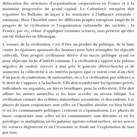
dislocation des structures d'organisations corporatives en France et à la
mainmise progressive du grand capital. Le
Culturkreis
européen doit
organiser les Balkans, de façon à les soustraire à l'influence orientale /
ottomane. Mais l'hostilité entre les différents peuples européens empêche le
progrès de la civilisation et l'organisation rationnelle des sociétés : la
France, par ex., refuse d'appliquer certaines sciences, sous prétexte qu'elles
ont été élaborées en Allemagne.
L'essence de la civilisation, c'est d'être un produit du politique, de la lutte
contre les égoïsmes spontanés des hommes pour faire triompher les objectifs
collectifs. Tout progrès civilisateur dérive d'un succès politique ayant eu
pour objet une tâche d'intérêt commun. La civilisation s'oppose à la pulsion
négative de vouloir exercer à tout prix le pouvoir (
Herrschzucht
) et de
soumettre la collectivité à ses intérêts propres (que ce soient ceux d'un chef,
d'un parti, de confessions, de nationalités, etc.). La civilisation, par ailleurs, a
le droit de s'opposer à la barbarie. Elle doit transformer les égoïsmes privés,
individuels ou organisés, en forces bénéfiques pour la collectivité. Elle doit
affiner les mœurs naturelles et les faire accéder au niveau éthique. La
civilisation connait des rythmes sinusoïdaux ascendants et descendants. Les
phases de haute conjoncture sont celles où l'hostilité absolue est bien bridée
et où les communautés politiques croissent et s'épanouissent. Les phases de
basse conjoncture sont celles où les communautés sont détruites et où les
privilèges se multiplient, où les pulsions égoïstes refont surface, où les arts et
les sciences dégénèrent et où l'économie se fonde sur l'exploitation de tous
par tous.