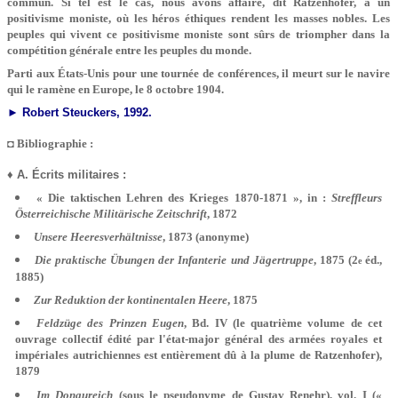
commun. Si tel est le cas, nous avons affaire, dit Ratzenhofer, à un
positivisme moniste, où les héros éthiques rendent les masses nobles. Les
peuples qui vivent ce positivisme moniste sont sûrs de triompher dans la
compétition générale entre les peuples du monde.
Parti aux États-Unis pour une tournée de conférences, il meurt sur le navire
qui le ramène en Europe, le 8 octobre 1904.
►
Robert Steuckers, 1992.
◘ Bibliographie :
♦ A. Écrits militaires :
« Die taktischen Lehren des Krieges 1870-1871 », in :
Streffleurs
Österreichische Militärische Zeitschrift
, 1872
Unsere Heeresverhältnisse
, 1873 (anonyme)
Die praktische Übungen der Infanterie und Jägertruppe
, 1875 (2
éd.,
e
1885)
Zur Reduktion der kontinentalen Heere
, 1875
Feldzüge des Prinzen Eugen
, Bd. IV (le quatrième volume de cet
ouvrage collectif édité par l'état-major général des armées royales et
impériales autrichiennes est entièrement dû à la plume de Ratzenhofer),
1879
Im Donaureich
(sous le pseudonyme de Gustav Renehr), vol. I («