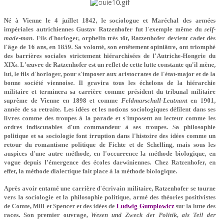
Né à Vienne le 4 juillet 1842, le sociologue et Maréchal des armées
impériales autrichiennes Gustav Ratzenhofer fut l'exemple même du
self-
made-man
. Fils d'horloger, orphelin très tôt, Ratzenhofer devient cadet dès
l'âge de 16 ans, en 1859. Sa volonté, son entêtement opiniâtre, ont triomphé
des barrières sociales strictement hiérarchisées de l'Autriche-Hongrie du
XIX
. L'œuvre de Ratzenhofer est un reflet de cette lutte constante qu'il mène,
e
lui, le fils d'horloger, pour s'imposer aux aristocrates de l'état-major et de la
bonne société viennoise. Il gravira tous les échelons de la hiérarchie
militaire et terminera sa carrière comme président du tribunal militaire
suprême de Vienne en 1898 et comme
Feldmarschall-Leutnant
en 1901,
année de sa retraite. Les idées et les notions sociologiques défilent dans ses
livres comme des troupes à la parade et s'imposent au lecteur comme les
ordres indiscutables d'un commandeur à ses troupes. Sa philosophie
politique et sa sociologie font irruption dans l'histoire des idées comme un
retour du romantisme politique de Fichte et de Schelling, mais sous les
auspices d'une autre méthode, en l'occurrence la méthode biologique, en
vogue depuis l'émergence des écoles darwiniennes. Chez Ratzenhofer, en
effet, la méthode dialectique fait place à la méthode biologique.
Après avoir entamé une carrière d'écrivain militaire, Ratzenhofer se tourne
vers la sociologie et la philosophie politique, armé des théories positivistes
de Comte, Mill et Spencer et des idées de
Ludwig Gumplowicz
sur la lutte des
races. Son premier ouvrage,
Wesen und Zweck der Politik, als Teil der