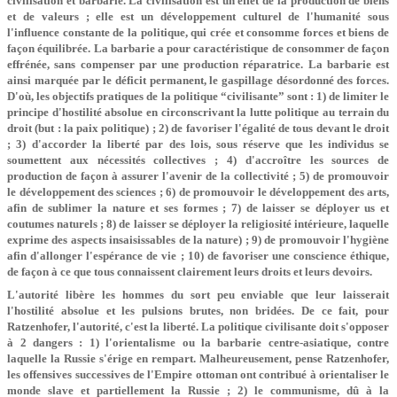
civilisation et barbarie. La civilisation est un effet de la production de biens
et de valeurs ; elle est un développement culturel de l'humanité sous
l'influence constante de la politique, qui crée et consomme forces et biens de
façon équilibrée. La barbarie a pour caractéristique de consommer de façon
effrénée, sans compenser par une production réparatrice. La barbarie est
ainsi marquée par le déficit permanent, le gaspillage désordonné des forces.
D'où, les objectifs pratiques de la politique “civilisante” sont : 1) de limiter le
principe d'hostilité absolue en circonscrivant la lutte politique au terrain du
droit (but : la paix politique) ; 2) de favoriser l'égalité de tous devant le droit
; 3) d'accorder la liberté par des lois, sous réserve que les individus se
soumettent aux nécessités collectives ; 4) d'accroître les sources de
production de façon à assurer l'avenir de la collectivité ; 5) de promouvoir
le développement des sciences ; 6) de promouvoir le développement des arts,
afin de sublimer la nature et ses formes ; 7) de laisser se déployer us et
coutumes naturels ; 8) de laisser se déployer la religiosité intérieure, laquelle
exprime des aspects insaisissables de la nature) ; 9) de promouvoir l'hygiène
afin d'allonger l'espérance de vie ; 10) de favoriser une conscience éthique,
de façon à ce que tous connaissent clairement leurs droits et leurs devoirs.
L'autorité libère les hommes du sort peu enviable que leur laisserait
l'hostilité absolue et les pulsions brutes, non bridées. De ce fait, pour
Ratzenhofer, l'autorité, c'est la liberté. La politique civilisante doit s'opposer
à 2 dangers : 1) l'orientalisme ou la barbarie centre-asiatique, contre
laquelle la Russie s'érige en rempart. Malheureusement, pense Ratzenhofer,
les offensives successives de l'Empire ottoman ont contribué à orientaliser le
monde slave et partiellement la Russie ; 2) le communisme, dû à la