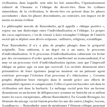
civilisation, dans laquelle sont unis les lois naturelles, l'épanouissement
culturel de l'homme et l'éthique du devoir-être. Dans les rythmes
sinusoïdaux de la civilisation, le devoir-être est présent dans les phases
ascendantes ; dans les phases descendantes, au contraire, son impact est de
moins en moins évident.
La philosophie morale de Ratzenhofer, qu'il appelle « éthique positive »,
repose sur une dialectique entre l'individualisation et l'éthique. Le propre
des races supérieures, c'est de réussir à faire triompher l'éthique de l'intérêt
social qui se déploie sous divers oripeaux : militaire, religieux, scientifique.
Pour Ratzenhofer, il n'y a plus de peuples plongés dans la grégarité
originelle. Tous subissent, à un degré ou à un autre, le processus
d'individualisation. Si le processus d'individualisation culturante est freiné
par des circonstances d'ordre spatial, ou intellectuel ou transcandental, il se
mue en un processus vicié d'individualisation égoïste, sans que l'impératif
éthique ne puisse agir en tant que correctif. Ces sociétés demeurent alors
prisonnières de leurs égoïsmes jusqu'au moment où un puissant agent
extérieur provoque l'éclosion d'un processus d'« éthicisation ». Certains
peuples déploient leurs énergies dans le monde grâce aux efforts de
personnalités égoïstes et conquérantes. Celles-ci peuvent basculer soit dans la
civilisation soit dans la barbarie. Le mélange racial peut être un facteur
dynamisant ou un facteur de déliquescence (comme en Autriche où se mêlent
toutes les races européennes, affirme Ratzenhofer). En Grande-Bretagne, les
éléments du mixage racial étaient proches les uns des autres (Angles, Saxons,
Scandinaves — Ratzenhofer omet de mentionner l'élément celtique, pourtant