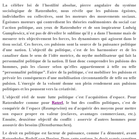
La célèbre loi de l'hostilité absolue, pierre angulaire du système
sociologique de Ratzenhofer, nous révèle que les pulsions égoïstes,
individuelles ou collectives, sont les moteurs des mouvements sociaux.
Égoïsmes moteurs qui contredisent les théories eudémonistes du social car
l'action politique, aux yeux de Ratzenhofer et de son inspirateur Ludwig
Gumplowicz, n'est pas de dévoiler le sublime qu'il y a dans l'homme mais de
mesurer très objectivement les forces, les dynamismes qui agissent dans le
tissu social. Ces forces, ces pulsions sont la source de la puissance politique
d'une nation. L'objectif du politique, c'est de les harmoniser et de les
canaliser dans le sens de l'idée motrice, du mythe mobilisateur qui fait la
personnalité politique de la nation. Il faut donc comprendre les pulsions des
hommes, puis les classer selon qu'elles appartiennent à telle ou telle
“personnalité politique”. Faire de la politique, c'est mobiliser les pulsions et
prévoir les conséquences d'une mobilisation circonstantielle de telle ou telle
pulsion. L'énergie de la volonté donne son plein rendement aux pulsions
politiques et les poussent vers la créativité.
L'objectif réel de toute lutte politique c'est l'acquisition d'espace. Pour
Ratzenhofer comme pour
Ratzel
, le but des conflits politiques, c'est de
conquérir de l'espace (
Raumgewinn
) ou d'acquérir des moyens pour mettre
son espace propre en valeur (esclaves, avantages commerciaux, etc.).
Ensuite, deuxième objectif du conflit : asservir d'autres hommes pour
assouvir des besoins (
Dienstbarmachen
).
Le droit en politique est facteur de puissance, comme l'a démontré, avant
Ratzenhofer, Rudolf von Ihering. Dans cette optique, le droit acquis constitue