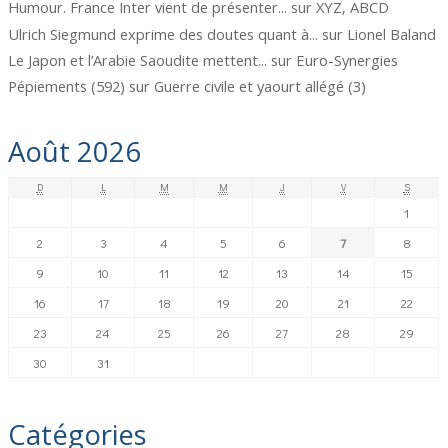
Humour. France Inter vient de présenter...
sur
XYZ, ABCD
Ulrich Siegmund exprime des doutes quant à...
sur
Lionel Baland
Le Japon et l’Arabie Saoudite mettent...
sur
Euro-Synergies
Pépiements (592)
sur
Guerre civile et yaourt allégé (3)
Août 2026
D
L
M
M
J
V
S
1
2
3
4
5
6
7
8
9
10
11
12
13
14
15
16
17
18
19
20
21
22
23
24
25
26
27
28
29
30
31
Catégories