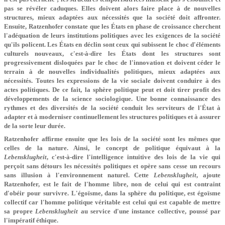
pas se révéler caduques. Elles doivent alors faire place à de nouvelles
structures, mieux adaptées aux nécessités que la société doit affronter.
Ensuite, Ratzenhofer constate que les États en phase de croissance cherchent
l'adéquation de leurs institutions politiques avec les exigences de la société
qu'ils policent. Les États en déclin sont ceux qui subissent le choc d'éléments
culturels nouveaux, c'est-à-dire les États dont les structures sont
progressivement disloquées par le choc de l'innovation et doivent céder le
terrain à de nouvelles individualités politiques, mieux adaptées aux
nécessités. Toutes les expressions de la vie sociale doivent conduire à des
actes politiques. De ce fait, la sphère politique peut et doit tirer profit des
développements de la science sociologique. Une bonne connaissance des
rythmes et des diversités de la société conduit les serviteurs de l'État à
adapter et à moderniser continuellement les structures politiques et à assurer
de la sorte leur durée.
Ratzenhofer affirme ensuite que les lois de la société sont les mêmes que
celles de la nature. Ainsi, le concept de politique équivaut à la
Lebensklugheit
, c'est-à-dire l'intelligence intuitive des lois de la vie qui
perçoit sans détours les nécessités politiques et opère sans cesse un recours
sans illusion à l'environnement naturel. Cette
Lebensklugheit
, ajoute
Ratzenhofer, est le fait de l'homme libre, non de celui qui est contraint
d'obéir pour survivre. L'égoïsme, dans la sphère du politique, est égoïsme
collectif car l'homme politique véritable est celui qui est capable de mettre
sa propre
Lebensklugheit
au service d'une instance collective, poussé par
l'impératif éthique.