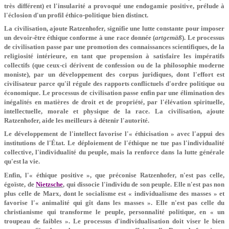
très différent) et l'insularité a provoqué une endogamie positive, prélude à
l'éclosion d'un profil éthico-politique bien distinct.
La civilisation, ajoute Ratzenhofer, signifie une lutte constante pour imposer
un devoir-être éthique conforme à une race donnée (
artgemäß
). Le processus
de civilisation passe par une promotion des connaissances scientifiques, de la
religiosité intérieure, en tant que propension à satisfaire les impératifs
collectifs (que ceux-ci dérivent de confession ou de la philosophie moderne
moniste), par un développement des corpus juridiques, dont l'effort est
civilisateur parce qu'il régule des rapports conflictuels d'ordre politique ou
économique. Le processus de civilisation passe enfin par une élimination des
inégalités en matières de droit et de propriété, par l'élévation spirituelle,
intellectuelle, morale et physique de la race. La civilisation, ajoute
Ratzenhofer, aide les meilleurs à détenir l'autorité.
Le développement de l'intellect favorise l'« éthicisation » avec l'appui des
institutions de l'État. Le déploiement de l'éthique ne tue pas l'individualité
collective, l'individualité du peuple, mais la renforce dans la lutte générale
qu'est la vie.
Enfin, l'« éthique positive », que préconise Ratzenhofer, n'est pas celle,
égoïste, de
Nietzsche
, qui dissocie l'individu de son peuple. Elle n'est pas non
plus celle de Marx, dont le socialisme est « individualisme des masses » et
favorise l'« animalité qui gît dans les masses ». Elle n'est pas celle du
christianisme qui transforme le peuple, personnalité politique, en « un
troupeau de faibles ». Le processus d'individualisation doit viser le bien