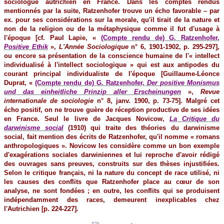
sociologue autrichien en France. Dans les comptes rendus
mentionnés par la suite, Ratzenhofer trouve un écho favorable – par
ex. pour ses considérations sur la morale, qu'il tirait de la nature et
non de la religion ou de la métaphysique comme il fut d'usage à
l'époque [cf. Paul Lapie, «
(Compte rendu de) G. Ratzenhofer,
Positive Ethik
»,
L'Année Sociologique
n° 6, 1901-1902, p. 295-297]
,
ou encore sa présentation de la conscience humaine de l'« intellect
individualisé à l'intellect sociologique » qui est aux antipodes du
courant principal individualiste de l'époque [Guillaume-Léonce
Duprat, «
(Compte rendu de) G. Ratzenhofer,
Der positive Monismus
und das einheitliche Prinzip aller Erscheinungen
»,
Revue
internationale de sociologie
n° 8, janv. 1900, p. 73-75]. Malgré cet
écho positif, on ne trouve guère de réception productive de ses idées
en France. Seul le livre de Jacques Novicow,
La Critique du
darwinisme social
(1910) qui traite des théories du darwinisme
social, fait mention des écrits de Ratzenhofer, qu'il nomme « romans
anthropologiques ». Novicow les considère comme un bon exemple
d'exagérations sociales darwiniennes et lui reproche d'avoir rédigé
des ouvrages sans preuves, construits sur des thèses injustifiées.
Selon le critique français, ni la nature du concept de race utilisé, ni
les causes des conflits que Ratzenhofer place au cœur de son
analyse, ne sont fondées ; en outre, les conflits qui se produisent
indépendamment des races, demeurent inexplicables chez
l'Autrichien [p. 224-227].