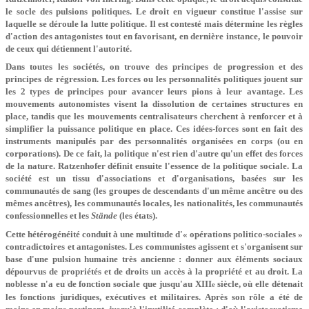
le socle des pulsions politiques. Le droit en vigueur constitue l'assise sur
laquelle se déroule la lutte politique. Il est contesté mais détermine les règles
d'action des antagonistes tout en favorisant, en dernière instance, le pouvoir
de ceux qui détiennent l'autorité.
Dans toutes les sociétés, on trouve des principes de progression et des
principes de régression. Les forces ou les personnalités politiques jouent sur
les 2 types de principes pour avancer leurs pions à leur avantage. Les
mouvements autonomistes visent la dissolution de certaines structures en
place, tandis que les mouvements centralisateurs cherchent à renforcer et à
simplifier la puissance politique en place. Ces idées-forces sont en fait des
instruments manipulés par des personnalités organisées en corps (ou en
corporations). De ce fait, la politique n'est rien d'autre qu'un effet des forces
de la nature. Ratzenhofer définit ensuite l'essence de la politique sociale. La
société est un tissu d'associations et d'organisations, basées sur les
communautés de sang (les groupes de descendants d'un même ancêtre ou des
mêmes ancêtres), les communautés locales, les nationalités, les communautés
confessionnelles et les
Stände
(les états).
Cette hétérogénéité conduit à une multitude d'« opérations politico-sociales »
contradictoires et antagonistes. Les communistes agissent et s'organisent sur
base d'une pulsion humaine très ancienne : donner aux éléments sociaux
dépourvus de propriétés et de droits un accès à la propriété et au droit. La
noblesse n'a eu de fonction sociale que jusqu'au XIII
siècle, où elle détenait
e
les fonctions juridiques, exécutives et militaires. Après son rôle a été de