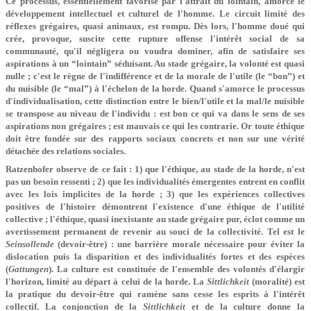
Ce processus, essentiellement favorisé par l'attrait du lointain, amorce le
développement intellectuel et culturel de l'homme. Le circuit limité des
réflexes grégaires, quasi animaux, est rompu. Dès lors, l'homme doué qui
crée, provoque, suscite cette rupture offense l'intérêt social de sa
communauté, qu'il négligera ou voudra dominer, afin de satisfaire ses
aspirations à un “lointain” séduisant. Au stade grégaire, la volonté est quasi
nulle ; c'est le règne de l'indifférence et de la morale de l'utile (le “bon”) et
du nuisible (le “mal”) à l'échelon de la horde. Quand s'amorce le processus
d'individualisation, cette distinction entre le bien/l'utile et la mal/le nuisible
se transpose au niveau de l'individu : est bon ce qui va dans le sens de ses
aspirations non grégaires ; est mauvais ce qui les contrarie. Or toute éthique
doit être fondée sur des rapports sociaux concrets et non sur une vérité
détachée des relations sociales.
Ratzenhofer observe de ce fait : 1) que l'éthique, au stade de la horde, n'est
pas un besoin ressenti ; 2) que les individualités émergentes entrent en conflit
avec les lois implicites de la horde ; 3) que les expériences collectives
positives de l'histoire démontrent l'existence d'une éthique de l'utilité
collective ; l'éthique, quasi inexistante au stade grégaire pur, éclot comme un
avertissement permanent de revenir au souci de la collectivité. Tel est le
Seinsollende
(devoir-être) : une barrière morale nécessaire pour éviter la
dislocation puis la disparition et des individualités fortes et des espèces
(
Gattungen
). La culture est constituée de l'ensemble des volontés d'élargir
l'horizon, limité au départ à celui de la horde. La
Sittlichkeit
(moralité) est
la pratique du devoir-être qui ramène sans cesse les esprits à l'intérêt
collectif. La conjonction de la
Sittlichkeit
et de la culture donne la