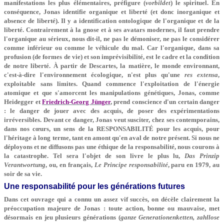
manifestations les plus élémentaires, préfigure (
vorbildet
) le spirituel. En
conséquence, Jonas identifie organique et liberté (et donc inorganique et
absence de liberté). Il y a identification ontologique de l'organique et de la
liberté. Contrairement à la gnose et à ses avatars modernes, il faut prendre
l'organique au sérieux, nous dit-il, ne pas le démoniser, ne pas le considérer
comme inférieur ou comme le véhicule du mal. Car l'organique, dans sa
profusion (de formes de vie) et son imprévisibilité, est le cadre et la condition
de notre liberté. À partir de Descartes, la matière, le monde environnant,
c'est-à-dire l'environnement écologique, n'est plus qu'une
res extensa
,
exploitable sans limites. Quand commence l'exploitation de l'énergie
atomique et que s'amorcent les manipulations génétiques, Jonas, comme
Heidegger et
Friedrich-Georg Jünger
, prend conscience d'un certain danger
: le danger de jouer avec des acquis, de poser des expérimentations
irréversibles. Devant ce danger, Jonas veut susciter, chez ses contemporains,
dans nos cœurs, un sens de la RESPONSABILITÉ pour les acquis, pour
l'héritage à long terme, tant en amont qu'en aval de notre présent. Si nous ne
déployons et ne diffusons pas une éthique de la responsabilité, nous courons à
la catastrophe. Tel sera l'objet de son livre le plus lu,
Das Prinzip
Verantwortung
, ou, en français,
Le Principe responsabilité
, paru en 1979, au
soir de sa vie.
Une responsabilité pour les générations futures
Dans cet ouvrage qui a connu un assez vif succès, on décèle clairement la
préoccupation majeure de Jonas : toute action, bonne ou mauvaise, met
désormais en jeu plusieurs générations (
ganze Generationenketten, zahllose