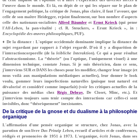
l’œuvre dans le monde. Et là, en dépit de ce qui les sépare sur le plan de
l'engagement politique, la critique de Jonas, plus claire, il faut l'avouer, que
celle de son maître Heidegger, rejoint finalement, sur bon nombre d'aspects
celle des nationaux-socialistes
Alfred Bäumler
et
Ernst Krieck
(qui pense
l'
All-Leben
, la pan-vitalité ; cf. R. Steuckers, « Ersnt Krieck », in :
Encyclopédie des œuvres philosophiques
, PUF).
♦ De la distance : L'optique occidentale dominante implique la distance du
sujet regardant par rapport à l'objet regardé. D'où il y a disparition de
l'interactioncorporelle (de la
leibliche Interaktion
). Ce qui a pour résultat
l'abstractionnisme. La “théorie” (ou l'optique, l'uniquement visuel) à une
dimension technique, constate Jonas. Si je suis théoricien, dans ce sens,
j'interviens SUR et DANS les choses pour les modifier, changer leur image (et
nous voilà aux manipulations médiatiques actuelles), leur donner le look
voulu, gommer leurs imperfections naturelles (puisque tout naturel est
dévalorisé et considéré comme imparfait) (voir les critiques actuelles de la
puissance des médias chez
Régis Debray
, De Closet, Minc, etc.). Et
j'interviens toujours sans tenir compte des interactions car celles-ci sont
invisibles, donc “théoriquement” inexistantes.
De la critique de la gnose et du dualisme à la philosophie
organique
L'affirmation d'une pensée organique se structure, chez Jonas, avec la
parution de son livre
Das Prinzip Leben
, recueil d'articles et de conférences,
rédigés et prononcées de 1951 à 1973. L'organique, écrit Jonas, dans ses