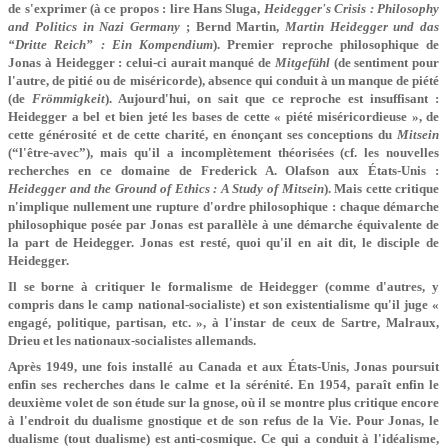
de s'exprimer (à ce propos : lire Hans Sluga,
Heidegger's Crisis : Philosophy
and Politics in Nazi Germany
; Bernd Martin,
Martin Heidegger und das
“Dritte Reich” : Ein Kompendium
). Premier reproche philosophique de
Jonas à Heidegger : celui-ci aurait manqué de
Mitgefühl
(de sentiment pour
l'autre, de pitié ou de miséricorde), absence qui conduit à un manque de piété
(de
Frömmigkeit
). Aujourd'hui, on sait que ce reproche est insuffisant :
Heidegger a bel et bien jeté les bases de cette « piété miséricordieuse », de
cette générosité et de cette charité, en énonçant ses conceptions du
Mitsein
(“l'être-avec”), mais qu'il a incomplètement théorisées (cf. les nouvelles
recherches en ce domaine de Frederick A. Olafson aux États-Unis :
Heidegger and the Ground of Ethics : A Study of Mitsein
). Mais cette critique
n'implique nullement une rupture d'ordre philosophique : chaque démarche
philosophique posée par Jonas est parallèle à une démarche équivalente de
la part de Heidegger. Jonas est resté, quoi qu'il en ait dit, le disciple de
Heidegger.
Il se borne à critiquer le formalisme de Heidegger (comme d'autres, y
compris dans le camp national-socialiste) et son existentialisme qu'il juge «
engagé, politique, partisan, etc. », à l'instar de ceux de Sartre, Malraux,
Drieu et les nationaux-socialistes allemands.
Après 1949, une fois installé au Canada et aux États-Unis, Jonas poursuit
enfin ses recherches dans le calme et la sérénité. En 1954, paraît enfin le
deuxième volet de son étude sur la gnose, où il se montre plus critique encore
à l'endroit du dualisme gnostique et de son refus de la Vie. Pour Jonas, le
dualisme (tout dualisme) est anti-cosmique. Ce qui a conduit à l'idéalisme,