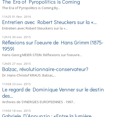
The Era of Pyropolitics is Coming
The Era of Pyropolitics is Coming By...
11h25
01
févr. 2016
Entretien avec Robert Steuckers sur la «...
Entretien avec Robert Steuckers sur la «...
12h16
30
nov. 2015
Réflexions sur l’oeuvre de Hans Grimm (1875-
1959)
Hans-Georg MEIER-STEIN: Réflexions sur l’oeuvre...
12h05
27
nov. 2015
Balzac, révolutionnaire-conservateur?
Dr. Hans-Christof KRAUS: Balzac,...
11h58
23
nov. 2015
Le regard de Dominique Venner sur le destin
des...
Archives de SYNERGIES EUROPEENNES - 1997...
11h50
18
nov. 2015
Gabriele D’Annunzio : «Entre la lumière...