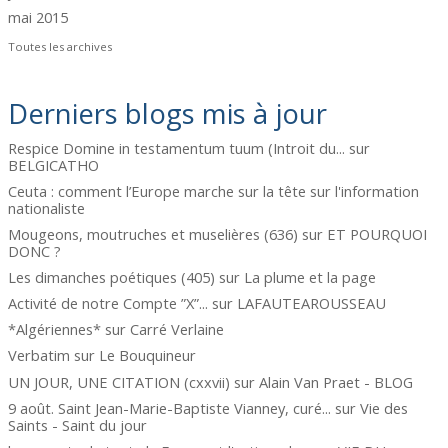
mai 2015
Toutes les archives
Derniers blogs mis à jour
Respice Domine in testamentum tuum (Introit du...
sur
BELGICATHO
Ceuta : comment l’Europe marche sur la tête
sur
l'information
nationaliste
Mougeons, moutruches et muselières (636)
sur
ET POURQUOI
DONC ?
Les dimanches poétiques (405)
sur
La plume et la page
Activité de notre Compte ”X”...
sur
LAFAUTEAROUSSEAU
*Algériennes*
sur
Carré Verlaine
Verbatim
sur
Le Bouquineur
UN JOUR, UNE CITATION (cxxvii)
sur
Alain Van Praet - BLOG
9 août. Saint Jean-Marie-Baptiste Vianney, curé...
sur
Vie des
Saints - Saint du jour