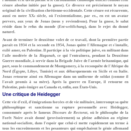
césure absolue initiée par la gnose). Ce divorce est précisément le noyau
original de la civilisation chrétienne-occidentale. Cette césure est récurrente,
aussi en notre XX
siècle, où l'existentialisme, par ex., en est un avatar
e
pervers, aux yeux de Jonas (nous y reviendrons). Pour la gnose, le salut
réside dans le refus du monde (
Ent-weltlichung
), dans le rejet du donné
naturel.
Avant de terminer le deuxième volet de ce travail, dont la première partie
parait en 1934 et la seconde en 1954, Jonas quitte l'Allemagne et s'installe,
exilé amer, en Palestine. Il participe à la vie politique juive, en militant dans
l'aile modérée de la
Haganah
, ce qui l'entraînera, pendant la Deuxième
Guerre mondiale, à servir dans la Brigade Juive de l'armée britannique, qui
part, sous le commandement de Montgomery, à la reconquête de l'Afrique du
Nord (Égypte, Libye, Tunisie) et aux débarquements en Sicile et en Italie.
Jonas retourne ainsi en Allemagne dans un uniforme de soldat (comme il
l'avait promis à sa mère). Après la guerre en Europe, il retourne en
Palestine, puis émigre au Canada et, enfin, aux États-Unis.
Une critique de Heidegger
Cette vie d'exil, d'émigrations forcées et de vie militaire, interrompt sa quête
philosophique et sanctionne sa rupture personnelle avec Heidegger,
consommée après le fameux
Discours de Rectorat
, où le philosophe de la
Forêt Noire avait donné (provisoirement) sa pleine adhésion au régime
national-socialiste, dans l'espoir que celui-ci mette rapidement un terme à
tous les encroûtements et les pesanteurs qui empêchaient le génie allemand