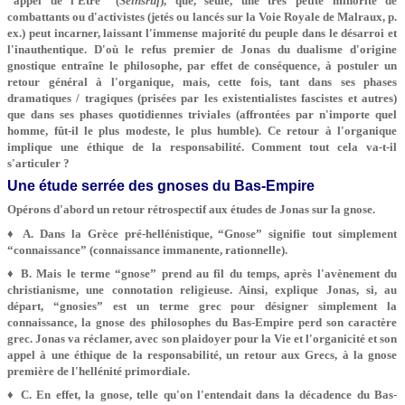
“appel de l'Être” (
Seinsruf
), que, seule, une très petite minorité de
combattants ou d'activistes (jetés ou lancés sur la Voie Royale de Malraux, p.
ex.) peut incarner, laissant l'immense majorité du peuple dans le désarroi et
l'inauthentique. D'où le refus premier de Jonas du dualisme d'origine
gnostique entraîne le philosophe, par effet de conséquence, à postuler un
retour général à l'organique, mais, cette fois, tant dans ses phases
dramatiques / tragiques (prisées par les existentialistes fascistes et autres)
que dans ses phases quotidiennes triviales (affrontées par n'importe quel
homme, fût-il le plus modeste, le plus humble). Ce retour à l'organique
implique une éthique de la responsabilité. Comment tout cela va-t-il
s'articuler ?
Une étude serrée des gnoses du Bas-Empire
Opérons d'abord un retour rétrospectif aux études de Jonas sur la gnose.
♦ A. Dans la Grèce pré-hellénistique, “Gnose” signifie tout simplement
“connaissance” (connaissance immanente, rationnelle).
♦ B. Mais le terme “gnose” prend au fil du temps, après l'avènement du
christianisme, une connotation religieuse. Ainsi, explique Jonas, si, au
départ, “gnosies” est un terme grec pour désigner simplement la
connaissance, la gnose des philosophes du Bas-Empire perd son caractère
grec. Jonas va réclamer, avec son plaidoyer pour la Vie et l'organicité et son
appel à une éthique de la responsabilité, un retour aux Grecs, à la gnose
première de l'hellénité primordiale.
♦ C. En effet, la gnose, telle qu'on l'entendait dans la décadence du Bas-