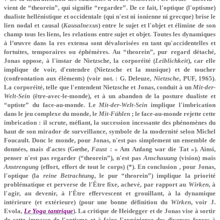
vient de “theorein”, qui signifie “regarder”. De ce fait, l'optique (l'optisme)
dualiste hellénistique et occidentale (qui n'est ni ionienne ni grecque) brise le
lien nodal et causal (
Kausalnexus
) entre le sujet et l'objet et élimine de son
champ tous les liens, les relations entre sujet et objet. Toutes les dynamiques
à l’œuvre dans la res extensa sont dévalorisées en tant qu'accidentelles et
fortuites, temporaires ou éphémères. Au “theorein”, pur regard détaché,
Jonas oppose, à l'instar de Nietzsche, la corporéité (
Leiblichkeit
), car elle
implique de voir, d'entendre (Nietzsche et la musique) et de toucher
(confrontation aux éléments) (voir not. : G. Deleuze,
Nietzsche
, PUF, 1965).
La corporéité, telle que l'entendent Nietzsche et Jonas, conduit à un
Mit-der-
Welt-Sein
(être-avec-le-monde), et à un abandon de la posture dualiste et
“optiste” du face-au-monde. Le
Mit-der-Welt-Sein
implique l'imbrication
dans le jeu complexe du monde, le
Mit-Fühlen
; le face-au-monde rejette cette
imbrication : il scrute, méfiant, la succession incessante des phénomènes du
haut de son mirador de surveillance, symbole de la modernité selon Michel
Foucault. Donc le monde, pour Jonas, n'est pas simplement un ensemble de
données, mais d'actes (Gœthe,
Faust
: « Am Anfang war die Tat »). Ainsi,
penser n'est pas regarder (“theorein”), n'est pas
Anschauung
(vision) mais
Anstrengung
(effort, effort de tout le corps) (*). En conclusion , pour Jonas,
l'optique (la
reine Betrachtung
, le pur “theorein”) implique la priorité
problématique et perverse de l'Être fixe, achevé, par rapport au
Wirken
, à
l'agir, au devenir, à l'Être effervescent et grouillant, à la dynamique
intérieure (et extérieure) (pour une bonne définition du
Wirken
, voir J.
Evola,
Le Yoga tantrique
). La critique de Heidegger et de Jonas vise à sortir
de cette impasse de l'optisme et à faire l'expérience des diverses forces à