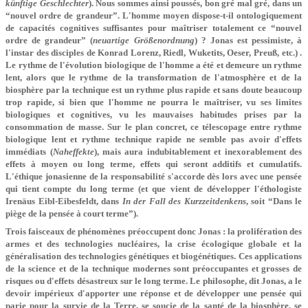
künft
ige Geschlechter
). Nous sommes ainsi poussés, bon gré mal gré, dans un
“nouvel ordre de grandeur”. L'homme moyen dispose-t-il ontologiquement
de capacités cognitives suffisantes pour maîtriser totalement ce “nouvel
ordre de grandeur” (
neuartige Größenordnung
) ? Jonas est pessimiste, à
l'instar des disciples de Konrad Lorenz, Riedl, Wuketits, Oeser, Preuß, etc.) .
Le rythme de l'évolution biologique de l'homme a été et demeure un rythme
lent, alors que le rythme de la transformation de l'atmosphère et de la
biosphère par la technique est un rythme plus rapide et sans doute beaucoup
trop rapide, si bien que l'homme ne pourra le maîtriser, vu ses limites
biologiques et cognitives, vu les mauvaises habitudes prises par la
consommation de masse. Sur le plan concret, ce télescopage entre rythme
biologique lent et rythme technique rapide ne semble pas avoir d'effets
immédiats (
Naheffekte
), mais aura indubitablement et inexorablement des
effets à moyen ou long terme, effets qui seront additifs et cumulatifs.
L'éthique jonasienne de la responsabilité s'accorde dès lors avec une pensée
qui tient compte du long terme (et que vient de développer l'éthologiste
Irenäus Eibl-Eibesfeldt, dans
In der Fall des Kurzzeitdenkens
, soit “Dans le
piège de la pensée à court terme”).
Trois faisceaux de phénomènes préoccupent donc Jonas : la prolifération des
armes et des technologies nucléaires, la crise écologique globale et la
généralisation des technologies génétiques et biogénétiques. Ces applications
de la science et de la technique modernes sont préoccupantes et grosses de
risques ou d'effets désastreux sur le long terme. Le philosophe, dit Jonas, a le
devoir impérieux d'apporter une réponse et de développer une pensée qui
parie pour la survie de la Terre, se soucie de la santé de la biosphère, se