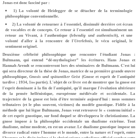
Jonas est donc fasciné par :
1) La volonté de Heidegger de se détacher de la terminologie
philosophique conventionnelle.
2) La volonté de retourner à l'essentiel, dissimulé derrière cet écran
de vocables et de concepts. Ce retour à l'essentiel est simultanément un
retour au Vivant, à l'authentique (
lebendig und authentisch
), et une
volonté d'aller à la rencontre de l'
Urerlebnis
, le vécu original, le
sentiment originel.
Deuxième célébrité philosophique que rencontre l'étudiant Jonas :
Bultmann, qui entend “dé-mythologiser” les écritures. Hans Jonas et
Hannah Arendt se rencontreront lors des séminaires de Bultmann. C'est lui
qui sera directeur de la thèse de Jonas, matrice de sa première grande œuvre
philosophique,
Gnosis und spätantiker Geist
(Gnose et esprit de l'antiquité
tardive ;
1934, 1
partie
). L'objet de ce livre est de montrer que la gnose est
ère
l'esprit dominant à la fin de l'antiquité, qu'il marque l'évolution ultérieure
de la pensée hellénistique, européenne médiévale et occidentale. La
trajectoire de la gnose est loin d'être terminée aujourd'hui : nous sommes
tributaires (et le plus souvent, victimes) du modèle gnostique. Fidèle à la
méthode que lui lègue Bultmann, Jonas veut retrouver le « contenu initial »
de cet esprit gnostique, sur fond duquel se développera le christianisme. La
gnose impose à la philosophie occidentale un dualisme extrême. Tout
dualisme, même modeste, en est un avatar. Le dualisme gnostique impose un
divorce radical entre l'homme et le monde, entre la nature et l'esprit, entre
l'homme et le divin (même si le christianisme catholique officiel combat cette