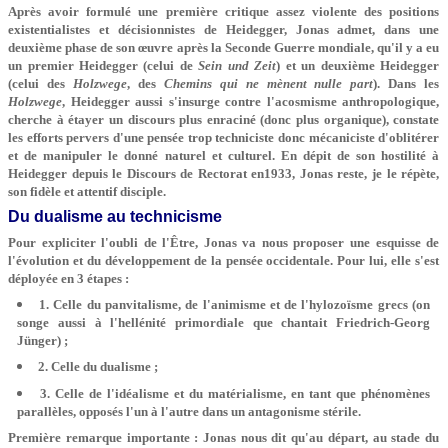
Après avoir formulé une première critique assez violente des positions
existentialistes et décisionnistes de Heidegger, Jonas admet, dans une
deuxième phase de son œuvre après la Seconde Guerre mondiale, qu'il y a eu
un premier Heidegger (celui de
Sein und Zeit
) et un deuxième Heidegger
(celui des
Holzwege
, des
Chemins qui ne mènent nulle part
). Dans les
Holzwege
, Heidegger aussi s'insurge contre l'acosmisme anthropologique,
cherche à étayer un discours plus enraciné (donc plus organique), constate
les efforts pervers d'une pensée trop techniciste donc mécaniciste d'oblitérer
et de manipuler le donné naturel et culturel. En dépit de son hostilité à
Heidegger depuis le Discours de Rectorat en1933, Jonas reste, je le répète,
son fidèle et attentif disciple.
Du dualisme au technicisme
Pour expliciter l'oubli de l'Être, Jonas va nous proposer une esquisse de
l'évolution et du développement de la pensée occidentale. Pour lui, elle s'est
déployée en 3 étapes :
1. Celle du panvitalisme, de l'animisme et de l'hylozoïsme grecs (on
songe aussi à l'hellénité primordiale que chantait Friedrich-Georg
Jünger) ;
2. Celle du dualisme ;
3. Celle de l'idéalisme et du matérialisme, en tant que phénomènes
parallèles, opposés l'un à l'autre dans un antagonisme stérile.
Première remarque importante : Jonas nous dit qu'au départ, au stade du