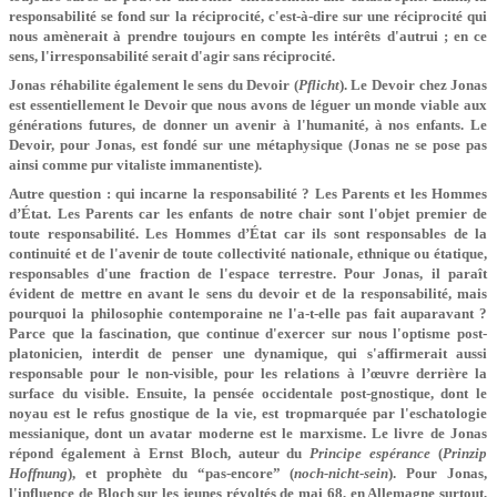
responsabilité se fond sur la réciprocité, c'est-à-dire sur une réciprocité qui
nous amènerait à prendre toujours en compte les intérêts d'autrui ; en ce
sens, l'irresponsabilité serait d'agir sans réciprocité.
Jonas réhabilite également le sens du Devoir (
Pflicht
). Le Devoir chez Jonas
est essentiellement le Devoir que nous avons de léguer un monde viable aux
générations futures, de donner un avenir à l'humanité, à nos enfants. Le
Devoir, pour Jonas, est fondé sur une métaphysique (Jonas ne se pose pas
ainsi comme pur vitaliste immanentiste).
Autre question : qui incarne la responsabilité ? Les Parents et les Hommes
d’État. Les Parents car les enfants de notre chair sont l'objet premier de
toute responsabilité. Les Hommes d’État car ils sont responsables de la
continuité et de l'avenir de toute collectivité nationale, ethnique ou étatique,
responsables d'une fraction de l'espace terrestre. Pour Jonas, il paraît
évident de mettre en avant le sens du devoir et de la responsabilité, mais
pourquoi la philosophie contemporaine ne l'a-t-elle pas fait auparavant ?
Parce que la fascination, que continue d'exercer sur nous l'optisme post-
platonicien, interdit de penser une dynamique, qui s'affirmerait aussi
responsable pour le non-visible, pour les relations à l’œuvre derrière la
surface du visible. Ensuite, la pensée occidentale post-gnostique, dont le
noyau est le refus gnostique de la vie, est tropmarquée par l'eschatologie
messianique, dont un avatar moderne est le marxisme. Le livre de Jonas
répond également à Ernst Bloch, auteur du
Principe espérance
(
Prinzip
Hoffnung
), et prophète du “pas-encore” (
noch-nicht-sein
). Pour Jonas,
l'influence de Bloch sur les jeunes révoltés de mai 68, en Allemagne surtout,