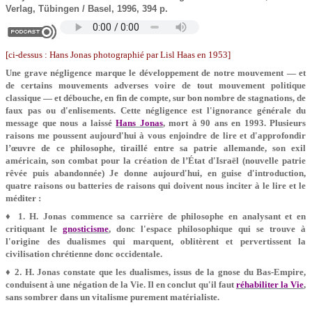
Verlag, Tübingen / Basel, 1996, 394 p.
[ci-dessus : Hans Jonas photographié par Lisl Haas en 1953]
Une grave négligence marque le développement de notre mouvement — et
de certains mouvements adverses voire de tout mouvement politique
classique — et débouche, en fin de compte, sur bon nombre de stagnations, de
faux pas ou d'enlisements. Cette négligence est l'ignorance générale du
message que nous a laissé
Hans Jonas
, mort à 90 ans en 1993. Plusieurs
raisons me poussent aujourd'hui à vous enjoindre de lire et d'approfondir
l’œuvre de ce philosophe, tiraillé entre sa patrie allemande, son exil
américain, son combat pour la création de l’État d'Israël (nouvelle patrie
rêvée puis abandonnée) Je donne aujourd'hui, en guise d'introduction,
quatre raisons ou batteries de raisons qui doivent nous inciter à le lire et le
méditer :
♦ 1. H. Jonas commence sa carrière de philosophe en analysant et en
critiquant le
gnosticisme
, donc l'espace philosophique qui se trouve à
l'origine des dualismes qui marquent, oblitèrent et pervertissent la
civilisation chrétienne donc occidentale.
♦ 2. H. Jonas constate que les dualismes, issus de la gnose du Bas-Empire,
conduisent à une négation de la Vie. Il en conclut qu'il faut
réhabiliter la Vie
,
sans sombrer dans un vitalisme purement matérialiste.