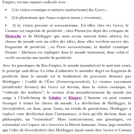
:
Empire, est une rupture radicale avec
1) la vision cosmique et unitaire (unitarienne) des Grecs ;
2) le platonisme que Jonas respecte (nous y revenons) ;
3) la vision persane et zoroastrienne. En effet, chez les Grecs, le
Cosmos est empreint de positivité ; chez Platon (en dépit des critiques de
Nietzsche
et de Heidegger que nous avons souvent faites nôtres), les
choses du monde sont un reflet des idées, donc elles recèlent encore des
fragments de positivité ; en Perse zoroastrienne, la dualité cosmique
Ormuz / Ahriman est répliquée dans le monde immanent, donc celui-ci
recèle au moins une moitié de positivité.
Avec les gnostiques du Bas-Empire, le monde (
mundus
) est le mal tout court,
le principe anti-divin. Ce refus d'admettre le moindre degré ou fragment de
positivité dans le monde est le fondement du processus dénoncé par
Heidegger : l'oubli de l'Être (
Seinsvergessenheit
). Le cosmos rayonnant
(
strahlender Kosmos
) des Grecs est devenu, dans la vision cosmique, le
“véhicule des ténèbres”, le vecteur d'un assombrissement du monde (on
songe à l'
Entlichtung
de
Schuler
et
Klages
). L'homme est posé comme
étranger à toutes les choses du monde. La déréliction de Heidegger, la
Geworfenheit
, est donc, pour Jonas, un résidu de gnosticisme. Heidegger a
replacé cette déréliction dans l'immanence, si bien qu'elle devient, dans sa
philosophie, un “existential”. Mais contrairement, aux gnostiques, cet
existential est l'espace où s'exercera la liberté humaine. Jonas juge toutefois
que l'idée de
Geworfenheit
chez Heidegger (mais aussi chez Sartre et Camus)