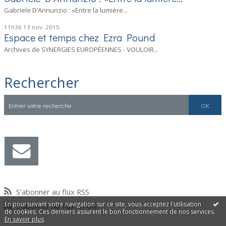
Gabriele D’Annunzio : «Entre la lumière...
11h36
13
nov. 2015
Espace et temps chez Ezra Pound
Archives de SYNERGIES EUROPÉENNES - VOULOIR...
Rechercher
S'abonner au flux RSS
En poursuivant votre navigation sur ce site, vous acceptez l'utilisation
S'abonner au flux ATOM
de cookies. Ces derniers assurent le bon fonctionnement de nos services.
En savoir plus
.