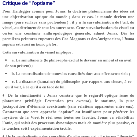
Critique de “l'optisme”
Pour Heidegger comme pour Jonas, la doctrine platonicienne des idées est
une objectivation optique du monde ; dans ce cas, le monde devient une
image (pure surface sans profondeur) ; il y a là survalorisation de l’œil, du
visuel, au détriment de tous les autres sens. Cette survalorisation du visuel est
certes une constante anthropologique générale, admet Jonas. Dès les
premières peintures rupestres des Cro-Magnons et des Aurignaciens, l'
homo
sapiens
est aussi un
homo pictor
.
Cette survalorisation du visuel implique :
a. La simultanéité (le philosophe exclut le devenir en amont et en aval
de son présent) ;
b. La neutralisation de toutes les causalités dues aux effets sensoriels ;
c. La distance (hautaine) du philosophe par rapport aux choses, à ce
qu'il voit, à ce qu'il a en face de lui.
♦ De la simultanéité :
Jonas constate que le regard/l'optique issue du
platonisme privilégie l'extension (
res extensa
), le statisme, la pure
juxtaposition d'éléments coexistants (sans relations apparentes entre eux).
Constatant que cette approche “optiste” est insuffisante pour pénétrer les
mystères de la Vieet le réel sous toutes ses facettes, Jonas va réhabiliter
l'ouïe, qui saisit des processus dynamiques mais de manière plus passive, et
le toucher, soit l'expérimentation tactile.
♦ De la neutralisation des causalités d'ordre sensoriel : Le terme “theoria”