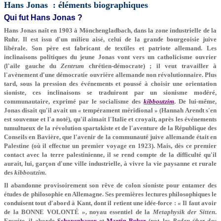
Hans Jonas : éléments biographiques
Qui fut Hans Jonas ?
Hans Jonas naît en 1903 à Mönchengladbach, dans la zone industrielle de la
Ruhr. Il est issu d'un milieu aisé, celui de la grande bourgeoisie juive
libérale. Son père est fabricant de textiles et patriote allemand. Les
inclinaisons politiques du jeune Jonas vont vers un catholicisme ouvrier
(l'aile gauche du
Zentrum
chrétien-démocrate) ; il veut travailler à
l'avènement d'une démocratie ouvrière allemande non révolutionnaire. Plus
tard, sous la pression des événements et poussé à choisir une orientation
sioniste, ces inclinaisons se traduiront par un sionisme modéré,
communautaire, exprimé par le socialisme des
kibboutzim
. De lui-même,
Jonas disait qu'il avait un « tempérament méridional » (Hannah Arendt s'en
est souvenue et l'a noté), qu'il aimait l'Italie et croyait, après les événements
tumultueux de la révolution spartakiste et de l'aventure de la République des
Conseils en Bavière, que l'avenir de la communauté juive allemande était en
Palestine (où il effectue un premier voyage en 1923). Mais, dès ce premier
contact avec la terre palestinienne, il se rend compte de la difficulté qu'il
aurait, lui, garçon d'une ville industrielle, à vivre la vie paysanne et rurale
des
kibboutzim
.
Il abandonne provisoirement son rêve de colon sioniste pour entamer des
études de philosophie en Allemagne. Ses premières lectures philosophiques le
conduisent tout d'abord à Kant, dont il retient une idée-force : « Il faut avoir
de la BONNE VOLONTÉ », noyau essentiel de la
Metaphysik der Sitten
.
Ensuite, il aborde
Schopenhauer
et
Martin Buber
(not. les
Reden über das