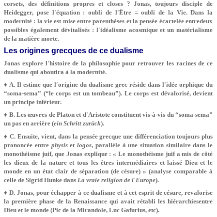
corsets, des définitions propres et closes ? Jonas, toujours disciple de
Heidegger, pose l'équation : oubli de l'Être = oubli de la Vie. Dans la
modernité : la vie est mise entre parenthèses et la pensée écartelée entredeux
possibles également dévitalisés : l'idéalisme acosmique et un matérialisme
de la matière morte.
Les origines grecques de ce dualisme
Jonas explore l'histoire de la philosophie pour retrouver les racines de ce
dualisme qui aboutira à la modernité.
♦ A. Il estime que l'origine du dualisme grec réside dans l'idée orphique du
“soma-sema” (“le corps est un tombeau”). Le corps est dévalorisé, devient
un principe inférieur.
♦ B. Les œuvres de Platon et d'Aristote constituent vis-à-vis du “soma-sema”
un pas en arrière (
ein Schritt zurück
).
♦ C. Ensuite, vient, dans la pensée grecque une différenciation toujours plus
prononcée entre
physis
et
logos
, parallèle à une situation similaire dans le
monothéisme juif, que Jonas explique : « Le monothéisme juif a mis de côté
les dieux de la nature et tous les êtres intermédiaires et laissé Dieu et le
monde en un état clair de séparation (de césure) » (analyse comparable à
celle de Sigrid Hunke dans
La vraie religion de l'Europe
).
♦ D. Jonas, pour échapper à ce dualisme et à cet esprit de césure, revalorise
la première phase de la Renaissance qui avait rétabli les hiérarchiesentre
Dieu et le monde (Pic de la Mirandole, Luc Gafurius, etc).