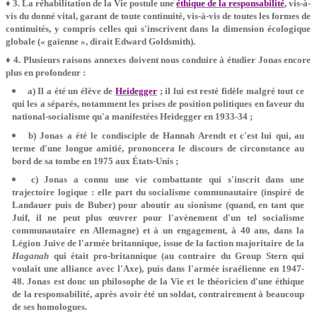
♦ 3. La réhabilitation de la Vie postule une
éthique de la responsabilité
, vis-à-
vis du donné vital, garant de toute continuité, vis-à-vis de toutes les formes de
continuités, y compris celles qui s'inscrivent dans la dimension écologique
globale (« gaïenne », dirait Edward Goldsmith).
♦ 4. Plusieurs raisons annexes doivent nous conduire à étudier Jonas encore
plus en profondeur :
a) Il a été un élève de
Heidegger
; il lui est resté fidèle malgré tout ce
qui les a séparés, notamment les prises de position politiques en faveur du
national-socialisme qu'a manifestées Heidegger en 1933-34 ;
b) Jonas a été le condisciple de Hannah Arendt et c'est lui qui, au
terme d'une longue amitié, prononcera le discours de circonstance au
bord de sa tombe en 1975 aux États-Unis ;
c) Jonas a connu une vie combattante qui s'inscrit dans une
trajectoire logique : elle part du socialisme communautaire (inspiré de
Landauer puis de Buber) pour aboutir au sionisme (quand, en tant que
Juif, il ne peut plus œuvrer pour l'avènement d'un tel socialisme
communautaire en Allemagne) et à un engagement, à 40 ans, dans la
Légion Juive de l'armée britannique, issue de la faction majoritaire de la
Haganah
qui était pro-britannique (au contraire du Group Stern qui
voulait une alliance avec l'Axe), puis dans l'armée israélienne en 1947-
48. Jonas est donc un philosophe de la Vie et le théoricien d'une éthique
de la responsabilité, après avoir été un soldat, contrairement à beaucoup
de ses homologues.