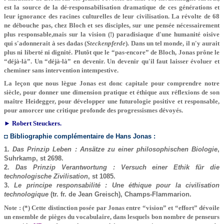
est la source de la dé-responsabilisation dramatique de ces générations et
leur ignorance des racines culturelles de leur civilisation. La révolte de 68
ne débouche pas, chez Bloch et ses disciples, sur une pensée nécessairement
plus responsable,mais sur la vision (!) paradisiaque d'une humanité oisive
qui s'adonnerait à ses dadas (
Steckenpferde
). Dans un tel monde, il n'y aurait
plus ni liberté ni dignité. Plutôt que le “pas-encore” de Bloch, Jonas prône le
“déjà-là”. Un “déjà-là” en devenir. Un devenir qu'il faut laisser évoluer et
cheminer sans intervention intempestive.
La leçon que nous lègue Jonas est donc capitale pour comprendre notre
siècle, pour donner une dimension pratique et éthique aux réflexions de son
maître Heidegger, pour développer une futurologie positive et responsable,
pour amorcer une critique profonde des progressismes dévoyés.
► Robert Steuckers.
◘ Bibliographie complémentaire de Hans Jonas :
1.
Das Prinzip Leben : Ansätze zu einer philosophischen Biologie
,
Suhrkamp, st 2698.
2.
Das Prinzip Verantwortung : Versuch einer Ethik für die
technologische Zivilisation
, st 1085.
3.
Le principe responsabilité : Une éthique pour la civilisation
technologique
(tr. fr. de Jean Greisch), Champs-Flammarion.
Note : (*) Cette distinction posée par Jonas entre “vision” et “effort” dévoile
un ensemble de pièges du vocabulaire, dans lesquels bon nombre de penseurs