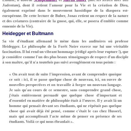
Judentum
), dont il retient l'amour pour la Vie et la création de Dieu,
également exprimé dans le mouvement hassidique de la diaspora est-
européenne. De cette lecture de Buber, Jonas retient un respect de la nature
et des créatures (contraire de la gnose, qui, elle, se posera d'emblée comme
ennemie de la Vie).
Heidegger et Bultmann
Sa vie d'étudiant allemand le mène dans les auditoires où professe
Heidegger. Le philosophe de la Forêt Noire exerce sur lui une véritable
fascination. Il lui rend un vibrant hommage (rédigé après leur rupture !), que
je considère comme l'un des plus beaux témoignages de respect d'un disciple
à son maître, qu'il n'a toutefois pas suivi aveuglément en tous points :
« On avait tout de suite l'impression, avant de comprendre quoique
ce soit : ici, il se passe quelque chose de nouveau, ici, on ouvre de
nouvelles perspectives et on travaille à forger un nouveau langage.
Je sais qu'au cours de ce semestre, sans comprendre grand chose,
j'étais entièrement persuadé que quelque chose d'important et
d'essentiel en matière de philosophie était à l’œuvre. Il y avait là un
homme qui pensait devant ses étudiants, qui ne répétait pas quelque
chose qui avait déjà été pensé, comme c'était le cas chez Husserl,
mais qui accomplissait l'acte même de penser en présence de ses
étudiants. Voilà ce qui nous ébranlait ».