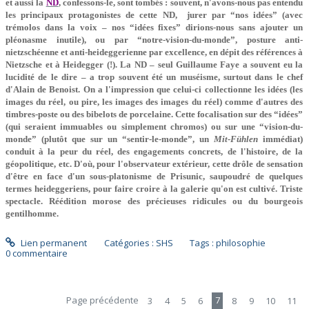
et aussi la
ND
, confessons-le, sont tombés : souvent, n'avons-nous pas entendu
les principaux protagonistes de cette ND, jurer par “nos idées” (avec
trémolos dans la voix – nos “idées fixes” dirions-nous sans ajouter un
pléonasme inutile), ou par “notre-vision-du-monde”, posture anti-
nietzschéenne et anti-heideggerienne par excellence, en dépit des références à
Nietzsche et à Heidegger (!). La ND – seul Guillaume Faye a souvent eu la
lucidité de le dire – a trop souvent été un muséisme, surtout dans le chef
d'Alain de Benoist. On a l'impression que celui-ci collectionne les idées (les
images du réel, ou pire, les images des images du réel) comme d'autres des
timbres-poste ou des bibelots de porcelaine. Cette focalisation sur des “idées”
(qui seraient immuables ou simplement chromos) ou sur une “vision-du-
monde” (plutôt que sur un “sentir-le-monde”, un
Mit-Fühlen
immédiat)
conduit à la peur du réel, des engagements concrets, de l'histoire, de la
géopolitique, etc. D'où, pour l'observateur extérieur, cette drôle de sensation
d'être en face d'un sous-platonisme de Prisunic, saupoudré de quelques
termes heideggeriens, pour faire croire à la galerie qu'on est cultivé. Triste
spectacle. Réédition morose des précieuses ridicules ou du bourgeois
gentilhomme.
Lien permanent
Catégories :
SHS
Tags :
philosophie
0
commentaire
Page précédente
3
4
5
6
7
8
9
10
11