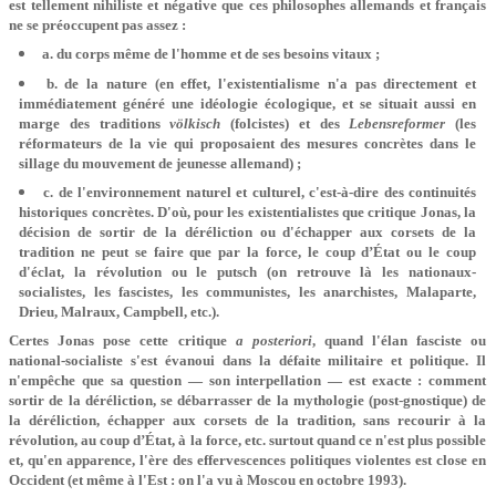
est tellement nihiliste et négative que ces philosophes allemands et français
ne se préoccupent pas assez :
a. du corps même de l'homme et de ses besoins vitaux ;
b. de la nature (en effet, l'existentialisme n'a pas directement et
immédiatement généré une idéologie écologique, et se situait aussi en
marge des traditions
völkisch
(folcistes) et des
Lebensreformer
(les
réformateurs de la vie qui proposaient des mesures concrètes dans le
sillage du mouvement de jeunesse allemand) ;
c. de l'environnement naturel et culturel, c'est-à-dire des continuités
historiques concrètes. D'où, pour les existentialistes que critique Jonas, la
décision de sortir de la déréliction ou d'échapper aux corsets de la
tradition ne peut se faire que par la force, le coup d’État ou le coup
d'éclat, la révolution ou le putsch (on retrouve là les nationaux-
socialistes, les fascistes, les communistes, les anarchistes, Malaparte,
Drieu, Malraux, Campbell, etc.).
Certes Jonas pose cette critique
a posteriori
, quand l'élan fasciste ou
national-socialiste s'est évanoui dans la défaite militaire et politique. Il
n'empêche que sa question — son interpellation — est exacte : comment
sortir de la déréliction, se débarrasser de la mythologie (post-gnostique) de
la déréliction, échapper aux corsets de la tradition, sans recourir à la
révolution, au coup d’État, à la force, etc. surtout quand ce n'est plus possible
et, qu'en apparence, l'ère des effervescences politiques violentes est close en
Occident (et même à l'Est : on l'a vu à Moscou en octobre 1993).