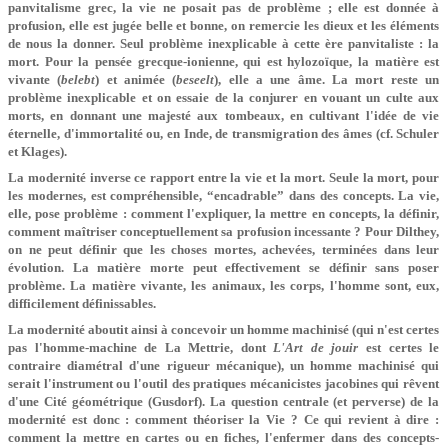
panvitalisme grec, la vie ne posait pas de problème ; elle est donnée à
profusion, elle est jugée belle et bonne, on remercie les dieux et les éléments
de nous la donner. Seul problème inexplicable à cette ère panvitaliste : la
mort. Pour la pensée grecque-ionienne, qui est hylozoïque, la matière est
vivante (
belebt
) et animée (
beseelt
), elle a une âme. La mort reste un
problème inexplicable et on essaie de la conjurer en vouant un culte aux
morts, en donnant une majesté aux tombeaux, en cultivant l'idée de vie
éternelle, d'immortalité ou, en Inde, de transmigration des âmes (cf. Schuler
et Klages).
La modernité inverse ce rapport entre la vie et la mort. Seule la mort, pour
les modernes, est compréhensible, “encadrable” dans des concepts. La vie,
elle, pose problème : comment l'expliquer, la mettre en concepts, la définir,
comment maîtriser conceptuellement sa profusion incessante ? Pour Dilthey,
on ne peut définir que les choses mortes, achevées, terminées dans leur
évolution. La matière morte peut effectivement se définir sans poser
problème. La matière vivante, les animaux, les corps, l'homme sont, eux,
difficilement définissables.
La modernité aboutit ainsi à concevoir un homme machinisé (qui n'est certes
pas l'homme-machine de La Mettrie, dont
L'Art de jouir
est certes le
contraire diamétral d'une rigueur mécanique), un homme machinisé qui
serait l'instrument ou l'outil des pratiques mécanicistes jacobines qui rêvent
d'une Cité géométrique (Gusdorf). La question centrale (et perverse) de la
modernité est donc : comment théoriser la Vie ? Ce qui revient à dire :
comment la mettre en cartes ou en fiches, l'enfermer dans des concepts-