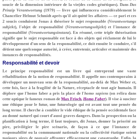
soucie de la dimension intérieure de la vie(des codes génétiques). Dans
Das
Prinzip Verantwortung
(1979) — livre qui influencera considérablement le
Chancelier Helmut Schmidt après qu'il ait quitté les affaires — ce pari et ces
2 soucis conduisent Jonas à théoriser le sujet responsable (
Verantwortungs
subjekt
), l'objet de responsabilité (
Verantwortungsobjekt
) et l'instance de
responsabilité (
Verantwortungsinstanz
). En résumé, cette triple théorisation
signifie que le sujet responsable est face à des objets qui réclament de lui le
développement d'un sens de la responsabilité, ce doit ensuite le conduire, s'il
détient une quelconque autorité, à créer, entretenir, articuler et maintenir des
instances de responsabilités.
Responsabilité et devoir
Le principe responsabilité est un livre qui entreprend une vaste
réhabilitation de la notion de responsabilité. Il appelle nos contemporains à
développer un nouveau sens de la responsabilité, au-delà de Max Weber et,
cette fois, face à la fragilité de la Nature, réceptacle de tout agir humain. Il
déplore que l'homo faber a pris la place de l'
homo sapiens
(on relira dans
cette optique le fameux roman de
Max Frisch
,
Homo Faber
). Il vise à susciter
une éthique pour le futur, une futurologie qui est avant tout une pensée du
long terme. Il cherche à combler le vide éthique de la pensée occidentale face
au donné naturel qui court d'aussi graves dangers. Dans la prospection ou la
planification à long terme, il faut toujours, dit Jonas, donner la priorité au
pire, privilégier le pire scénario, de façon à ce que l'instance de
responsabilité ou la communauté nationale ou la collectivité étatique soient
toujours sûres de pouvoir affronter efficacement une catastrophe. Enfin, la