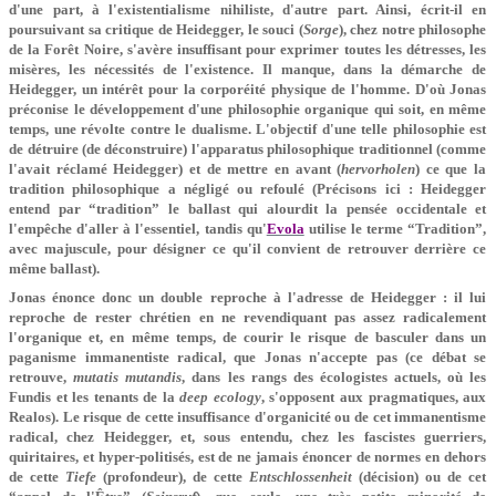
d'une part, à l'existentialisme nihiliste, d'autre part. Ainsi, écrit-il en
poursuivant sa critique de Heidegger, le souci (
Sorge
), chez notre philosophe
de la Forêt Noire, s'avère insuffisant pour exprimer toutes les détresses, les
misères, les nécessités de l'existence. Il manque, dans la démarche de
Heidegger, un intérêt pour la corporéité physique de l'homme. D'où Jonas
préconise le développement d'une philosophie organique qui soit, en même
temps, une révolte contre le dualisme. L'objectif d'une telle philosophie est
de détruire (de déconstruire) l'apparatus philosophique traditionnel (comme
l'avait réclamé Heidegger) et de mettre en avant (
hervorholen
) ce que la
tradition philosophique a négligé ou refoulé (Précisons ici : Heidegger
entend par “tradition” le ballast qui alourdit la pensée occidentale et
l'empêche d'aller à l'essentiel, tandis qu'
Evola
utilise le terme “Tradition”,
avec majuscule, pour désigner ce qu'il convient de retrouver derrière ce
même ballast).
Jonas énonce donc un double reproche à l'adresse de Heidegger : il lui
reproche de rester chrétien en ne revendiquant pas assez radicalement
l'organique et, en même temps, de courir le risque de basculer dans un
paganisme immanentiste radical, que Jonas n'accepte pas (ce débat se
retrouve,
mutatis mutandis
, dans les rangs des écologistes actuels, où les
Fundis et les tenants de la
deep ecology
, s'opposent aux pragmatiques, aux
Realos). Le risque de cette insuffisance d'organicité ou de cet immanentisme
radical, chez Heidegger, et, sous entendu, chez les fascistes guerriers,
quiritaires, et hyper-politisés, est de ne jamais énoncer de normes en dehors
de cette
Tiefe
(profondeur), de cette
Entschlossenheit
(décision) ou de cet