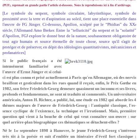
(PUF), reprenait en grande partie l'article ci-dessous. Nous le reproduisons ici à fin d'archivage.
[Le symbole du serpent, symbole circulaire, labyrinthique, symbole de
proximité avec la terre et d'aspiration au soleil, tient une place essentielle dans
l'œuvre de FG Jünger. Ci-dessous, Apollon, sculpté par le “Phidias” du XX
e
siècle, l'Allemand Arno Breker. Entre la “telluricité” du serpent et la “solarité”
d'Apollon, FGJ explore le donné brut de la nature, soubassement obligatoire de
tout agir humain et source éternelle de toute chose, source qu'il s'agit de
protéger et de préserver, en dépit des idéologies quantitativistes, mécanicistes et
profanatrices]
Si le public français a été
intensément familiarisé avec
l'œuvre d'Ernst Jünger et si celui-
ci est plus connu et prisé actuellement à Paris qu'en Allemagne, où des nervis
braillent et gesticulent dans les rues quand il reçoit, enfin, le Prix Gœthe en
1982, son frère Friedrich-Georg demeure quasiment un inconnu et ses livres,
profonds et fondamentaux, ne sont ni traduits ni commentés. Un universitaire
américain, Anton H. Richter, a publié, lui, une étude en 1982 qui aborde les 4
thèmes majeurs de l'œuvre de Friedrich-Georg : l'antiquité classique, l'es­
sence cyclique de l'existence, la technique et l'irrationnel. Mais, première
question qui vient à la bouche de celui qui veut connaître son œuvre : sur
quel arrière-plan biographique ces thématiques se détachent-elles ?
Né le 1
septembre 1898 à Hanovre, le jeune Friedrich-Georg s'intéresse
er
très tôt à la poésie et suit d'emblée un itinéraire d'éveil fort classique :