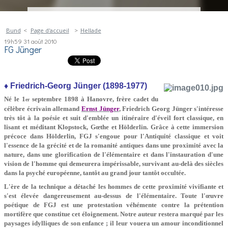
Bund
Page d'accueil
Hellade
19h59
31
août 2010
FG Jünger
♦ Friedrich-Georg Jünger (1898-1977)
Né le 1
septembre 1898 à Hanovre, frère cadet du
er
célèbre écrivain allemand
Ernst Jünger
, Friedrich Georg Jünger s'intéresse
très tôt à la poésie et suit d'emblée un itinéraire d'éveil fort classique, en
lisant et méditant Klopstock, Gœthe et Hölderlin. Grâce à cette immersion
précoce dans Hölderlin, FGJ s'engoue pour l'Antiquité classique et voit
l'essence de la grécité et de la romanité antiques dans une proximité avec la
nature, dans une glorification de l'élémentaire et dans l'instauration d'une
vision de l'homme qui demeurera impérissable, survivant au-delà des siècles
dans la psyché européenne, tantôt au grand jour tantôt occultée.
L'ère de la technique a détaché les hommes de cette proximité vivifiante et
s'est élevée dangereusement au-dessus de l'élémentaire. Toute l'œuvre
poétique de FGJ est une protestation véhémente contre la prétention
mortifère que constitue cet éloignement. Notre auteur restera marqué par les
paysages idylliques de son enfance ; il leur vouera un amour inconditionnel