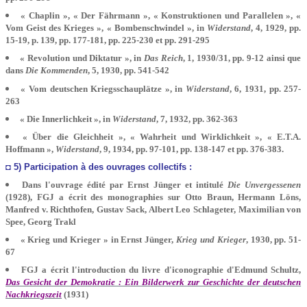
« Chaplin », « Der Fährmann », « Konstruktionen und Parallelen », «
Vom Geist des Krieges », « Bombenschwindel », in
Widerstand
, 4, 1929, pp.
15-19, p. 139, pp. 177-181, pp. 225-230 et pp. 291-295
« Revolution und Diktatur », in
Das Reich
, 1, 1930/31, pp. 9-12 ainsi que
dans
Die Kommenden
, 5, 1930, pp. 541-542
« Vom deutschen Kriegsschauplätze », in
Widerstand
, 6, 1931, pp. 257-
263
« Die Innerlichkeit », in
Widerstand
, 7, 1932, pp. 362-363
« Über die Gleichheit », « Wahrheit und Wirklichkeit », « E.T.A.
Hoffmann »,
Widerstand
, 9, 1934, pp. 97-101, pp. 138-147 et pp. 376-383.
◘ 5) Participation à des ouvrages collectifs :
Dans l'ouvrage édité par Ernst Jünger et intitulé
Die Unvergessenen
(1928), FGJ a écrit des monographies sur Otto Braun, Hermann Löns,
Manfred v. Richthofen, Gustav Sack, Albert Leo Schlageter, Maximilian von
Spee, Georg Trakl
« Krieg und Krieger » in Ernst Jünger,
Krieg und Krieger
, 1930, pp. 51-
67
FGJ a écrit l'introduction du livre d'iconographie d'Edmund Schultz,
Das Gesicht der Demokratie : Ein Bilderwerk zur Geschichte der deutschen
Nachkriegszeit
(1931)