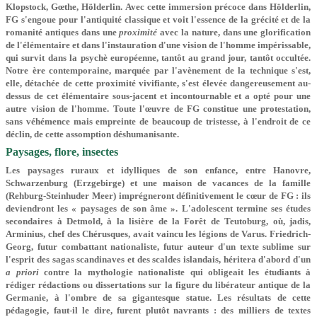
Klopstock, Gœthe, Hölderlin. Avec cette immersion précoce dans Hölderlin,
FG s'engoue pour l'antiquité classique et voit l'essence de la grécité et de la
romanité antiques dans une
proximité
avec la nature, dans une glorification
de l'élémentaire et dans l'instauration d'une vision de l'homme impé­rissable,
qui survit dans la psychè européenne, tantôt au grand jour, tantôt occultée.
Notre ère contemporaine, marquée par l'avènement de la technique s'est,
elle, détachée de cette proximité vivifiante, s'est élevée dangereusement au-
dessus de cet élé­mentaire sous-jacent et incontournable et a opté pour une
autre vision de l'homme. Toute l'œuvre de FG constitue une protestation,
sans véhémence mais empreinte de beaucoup de tristesse, à l'endroit de ce
déclin, de cette assomption déshuma­nisante.
Paysages, flore, insectes
Les paysages ruraux et idylliques de son enfance, entre Hanovre,
Schwarzenburg (Erzgebirge) et une maison de vacances de la famille
(Rehburg-Steinhuder Meer) imprégneront définitivement le cœur de FG : ils
deviendront les « paysages de son âme ». L'adolescent termine ses études
secondaires à Detmold, à la lisière de la Forêt de Teutoburg, où, jadis,
Arminius, chef des Chérusques, avait vaincu les légions de Varus. Friedrich-
Georg, futur combattant nationaliste, futur auteur d'un texte sublime sur
l'esprit des sagas scandinaves et des scaldes islandais, héritera d'abord d'un
a priori
contre la mythologie nationaliste qui obligeait les étudiants à
rédiger rédactions ou dissertations sur la figure du libérateur antique de la
Germanie, à l'ombre de sa gigantesque statue. Les résultats de cette
pédagogie, faut-il le dire, furent plutôt navrants : des milliers de textes