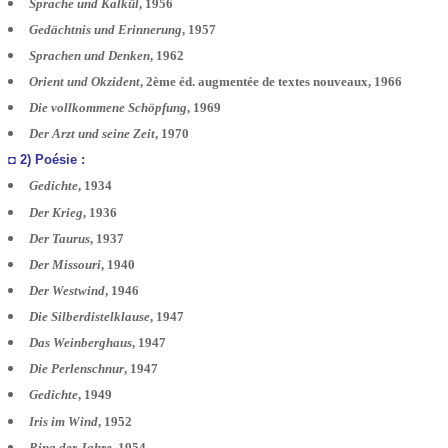
Sprache und Kalkül
, 1956
Gedächtnis und Erinnerung
, 1957
Sprachen und Denken
, 1962
Orient und Okzident
, 2ème éd. augmentée de textes nouveaux, 1966
Die vollkommene Schöpfung
, 1969
Der Arzt und seine Zeit
, 1970
◘ 2) Poésie :
Gedichte
, 1934
Der Krieg
, 1936
Der Taurus
, 1937
Der Missouri
, 1940
Der Westwind
, 1946
Die Silberdistelklause
, 1947
Das Weinberghaus
, 1947
Die Perlenschnur
, 1947
Gedichte
, 1949
Iris im Wind
, 1952
Ring der Jahre
, 1954