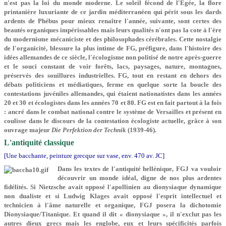
n'est pas la loi du monde moderne. Le soleil fécond de l'Égée, la flore
printanière luxuriante de ce jardin méditerranéen qui périt sous les dards
ardents de Phébus pour mieux renaître l'année, suivante, sont certes des
beautés organiques impérissables mais leurs qualités n'ont pas la cote à l'ère
du modernisme mécaniciste et des philosophades cérébrales. Cette nostalgie
de l'organicité, blessure la plus intime de FG, préfigure, dans l'histoire des
idées allemandes de ce siècle, l'écologisme non politisé de notre après-guerre
et le souci constant de voir forêts, lacs, paysages, nature, montagnes,
préservés des souillures industrielles. FG, tout en restant en dehors des
débats politiciens et médiatiques, ferme en quelque sorte la boucle des
contestations juvéniles allemandes, qui étaient nationatistes dans les années
20 et 30 et écologistes dans les années 70 et 80. FG est en fait partout à la fois
: ancré dans le combat national contre le système de Versailles et présent en
coulisse dans le discours de la contestation écologiste actuelle, grâce à son
ouvrage majeur
Die Perfektion der Technik
(1939-46).
L'antiquité classique
[Une bacchante, peinture grecque sur vase, env. 470 av. JC]
Dans les textes de l'antiquité hellénique, FGJ va vouloir
découvrir un monde idéal, digne de nos plus ardentes
fidélités. Si Nietzsche avait opposé l'apollinien au dionysiaque dynamique
non dualiste et si Ludwig Klages avait opposé l'esprit intel­lectuel et
technicien à l'âme naturelle et organique, FGJ posera la dichotomie
Dionysiaque/Titanique. Et quand il dit « dionysiaque », il n'exclut pas les
autres dieux grecs mais les englobe, eux et leurs spécifici­tés parfois