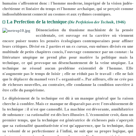
humains s'affrontent donc : l'homme moderne, imprégné de la vision judéo-
chrétienne et linéaire du temps et l'homme archaïque, qui se perçoit comme
indissolublement connecté au cosmos et aux rythmes cosmiques.
◘ La Perfection de la technique
(
Die Perfektion der Technik
, 1946)
Dénonciation du titanisme machiniste de la pensée
occidentale, cet ouvrage est la carrière où viennent
encore puiser toutes les pensées écologiques contemporaines pour affiner
leurs critiques. Divisé en 2 parties et un
ex cursus
, eux-mêmes divisés en une
multitude de petits chapitres concis, l'ouvrage commence par un constat : la
littérature utopique ne prend plus pour matière la politique mais la
technique, ce qui provoque un désenchantement de la veine utopique. La
technique ne résoud aucun problème existentiel de l'homme. Elle
n'augmente pas le temps de loisir ; elle ne réduit pas le travail : elle ne fait
que le déplacer du manuel vers l'« organisatif ». Par ailleurs, elle ne crée pas
de richesses nouvelles, au contraire, elle condamne la condition ouvrière à
être celle du paupérisme.
Le déploiement de la technique est dû à un manque général que la raison
cherche à combler. Mais ce manque ne disparaît pas avec l'envahissement de
la technique : il n'est que camouflé. La machine est dévorante, annihilatrice
de substance : sa rationalité est dès lors illusoire. L'économiste croit, dans un
premier temps, que la technique est génératrice de richesses puis s'aperçoit
que sa rationalité quantitativiste n'est qu'apparence, que la technique, dans
sa volonté de se perfectionner à l'infini, ne suit que sa propre logique, qui