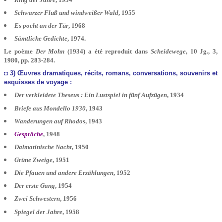
Schwarzer Fluß und windweißer Wald
, 1955
Es pocht an der Tür
, 1968
Sämtliche Gedichte
, 1974.
Le poème
Der Mohn
(1934) a été reproduit dans
Scheidewege
, 10 Jg., 3,
1980, pp. 283-284.
◘ 3) Œuvres dramatiques, récits, romans, conversations, souvenirs et
esquisses de voyage :
Der verkleidete Theseus : Ein Lustspiel in fünf Aufzügen
, 1934
Briefe aus Mondello 1930
, 1943
Wanderungen auf Rhodos
, 1943
Gespräche
, 1948
Dalmatinische Nacht
, 1950
Grüne Zweige
, 1951
Die Pfauen und andere Erzählungen
, 1952
Der erste Gang
, 1954
Zwei Schwestern
, 1956
Spiegel der Jahre
, 1958