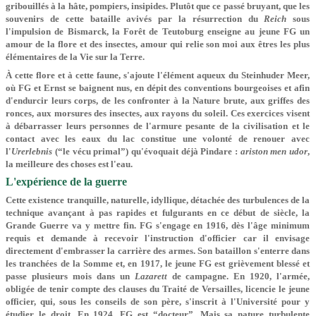
gribouillés à la hâte, pompiers, insipides. Plutôt que ce passé bruyant, que les
souvenirs de cette bataille avivés par la résurrection du
Reich
sous
l'impulsion de Bismarck, la Forêt de Teutoburg enseigne au jeune FG un
amour de la flore et des insectes, amour qui relie son moi aux êtres les plus
élémentaires de la Vie sur la Terre.
À cette flore et à cette faune, s'ajoute l'élément aqueux du Steinhuder Meer,
où FG et Ernst se baignent nus, en dépit des conventions bourgeoises et afin
d'endurcir leurs corps, de les confronter à la Nature brute, aux griffes des
ronces, aux morsures des insectes, aux rayons du soleil. Ces exercices visent
à débarrasser leurs personnes de l'armure pesante de la civilisation et le
contact avec les eaux du lac constitue une volonté de renouer avec
l'
Urerlebnis
(“le vécu primal”) qu'évoquait déjà Pindare :
ariston men udor
,
la meilleure des choses est l'eau.
L'expérience de la guerre
Cette existence tranquille, naturelle, idyllique, déta­chée des turbulences de la
technique avançant à pas rapides et fulgurants en ce début de siècle, la
Grande Guerre va y mettre fin. FG s'engage en 1916, dès l'âge minimum
requis et demande à recevoir l'instruction d'officier car il envisage
directement d'embrasser la carrière des armes. Son bataillon s'enterre dans
les tranchées de la Somme et, en 1917, le jeune FG est grièvement blessé et
passe plusieurs mois dans un
Lazarett
de campagne. En 1920, l'armée,
obligée de tenir compte des clauses du Traité de Versailles, licencie le jeune
officier, qui, sous les conseils de son père, s'inscrit à l'Université pour y
étudier le droit. En 1924, FG est “docteur”. Mais sa nature turbulente