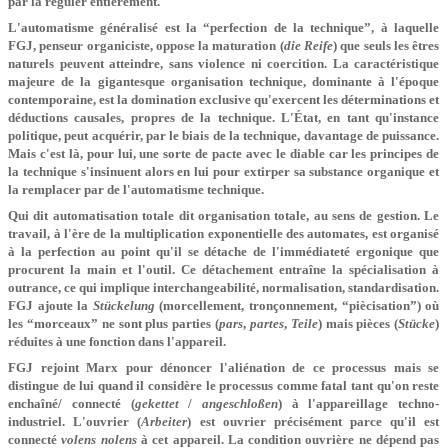
par la réguler entièrement.
L'automatisme généralisé est la “perfection de la technique”, à laquelle
FGJ, penseur organiciste, oppose la maturation (
die Reife
) que seuls les êtres
naturels peuvent atteindre, sans violence ni coercition. La caractéristique
majeure de la gigantesque organisation technique, dominante à l'époque
contemporaine, est la domination exclusive qu'exercent les déterminations et
déductions causales, propres de la technique. L'État, en tant qu'instance
politique, peut acquérir, par le biais de la technique, davantage de puissance.
Mais c'est là, pour lui, une sorte de pacte avec le diable car les principes de
la technique s'insinuent alors en lui pour extirper sa substance organique et
la remplacer par de l'automatisme technique.
Qui dit automatisation totale dit organisation totale, au sens de gestion. Le
travail, à l'ère de la multiplication exponentielle des automates, est organisé
à la perfection au point qu'il se détache de l'immédiateté ergonique que
procurent la main et l'outil. Ce détachement entraîne la spécialisation à
outrance, ce qui implique interchangeabilité, normalisation, standardisation.
FGJ ajoute la
Stückelung
(morcellement, tronçonnement, “piècisation”) où
les “morceaux” ne sont plus parties (
pars
,
partes
,
Teile
) mais pièces (
Stücke
)
réduites à une fonction dans l'appareil.
FGJ rejoint Marx pour dénoncer l'aliénation de ce processus mais se
distingue de lui quand il considère le processus comme fatal tant qu'on reste
enchaîné/ connecté (
gekettet
/
angeschloßen
) à l'appareillage techno-
industriel. L'ouvrier (
Arbeiter
) est ouvrier précisément parce qu'il est
connecté
volens nolens
à cet appareil. La condition ouvrière ne dépend pas