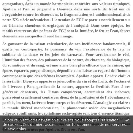
antagonistes, dans un monde harmonieux, contraire aux valeurs titaniques.
Apollon et Pan se joignent à Dionysos dans une sorte de front uni de
l'organicité contre les distorsions, la fragmentation et l'unidimensionalité de
notre XX
siècle mécaniciste. L'attention de FGJ se porte essentiellement sur
e
les éléments chtoniens et orgiaques de l'antiquité. Dans cette optique, les
motifs récurrents des poèmes de FGJ sont la lumière, le feu et l'eau, forces
élémentaires auxquelles il rend hommage.
Se gaussant de la raison calculatrice, de son inefficience fondamentale, il
exalte, en contrepartie, la puissance du vin, l'exubérance de la fête, le
sublime de la danse et les joies du carnaval. Pour arraisonner le réel,
l'intuition des forces, des puissances de la nature, du chtonien, du biologique,
du somatique et du sang, est une arme bien plus efficace que la raison, qui
épure, équarrit, purge, découpe, dépouille et ne laisse au regard de l'homme
contemporain que des schémas incomplets. Apollon apporte l'ordre clair et
la sérénité : Dionysos apporte es joies, celles du vin et des fruits, de l'extase et
de l'ivresse ; Pan, gardien de la nature, apporte la fertilité. Face à ces
généreux donateurs, les Titans conquièrent, accumulent des richesses,
guerroient cruellement contre ces dieux de la profusion et de l'abondance et,
parfois, les tuent, lacèrent leurs corps et les dévorent. L'analogie est claire :
le monde libéral manchestérien, la ploutocratie avide des megabankers
adipeux et suffisants, le capitalisme esclavagiste sont tous d'essence titanique,
ils dévorent les beautés du monde et saccagent les forces d'organicité, tandis
En poursuivant votre navigation sur ce site, vous acceptez l'utilisation
que le néo­nationalisme, prôné par les frères Jünger, est un retour triomphant
de cookies. Ces derniers assurent le bon fonctionnement de nos services.
En savoir plus
.
des valeurs incarnées par Apollon, Dionysos, Pan.