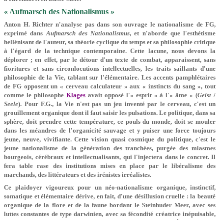
« Aufmarsch des Nationalismus »
Anton H. Richter n'analyse pas dans son ouvrage le nationalisme de FG,
exprimé dans
Aufmarsch des Nationalismus
, et n'aborde que l'esthétisme
hellénisant de l'auteur, sa théorie cyclique du temps et sa philosophie critique
à l'égard de la technique contemporaine. Cette lacune, nous devons la
déplorer ; en effet, par le détour d'un texte de combat, apparaissent, sans
fioritures et sans circonlocu­tions intellectuelles, les traits saillants d'une
philoso­phie de la Vie, tablant sur l'élémentaire. Les accents pamphlétaires
de FG opposent un « cerveau calculateur » aux « instincts du sang », tout
comme le philosophe
Klages
avait opposé l'« esprit » à l'« âme » (
Geist
/
Seele
). Pour F.G., la Vie n'est pas un jeu inventé par le cerveau, c'est un
grouillement organique dont il faut saisir les pulsations. Le politi­que, dans sa
sphère, doit prendre cette température, ce pouls du monde, doit se mouler
dans les méandres de l'organicité sauvage et y puiser une force toujours
jeune, neuve, vivifiante. Cette vision quasi cosmique du politique, c'est le
jeune nationalisme de la génération des tranchées, purgée des miasmes
bourgeois, cérébraux et intellectualisants, qui l'injectera dans le concret. Il
fera table rase des institutions mises en place par le libéralisme des
marchands, des littérateurs et des irénistes irréalistes.
Ce plaidoyer vigoureux pour un néo-nationalisme organique, instinctif,
somatique et élémentaire dérive, en fait, d'une désillusion cruelle : la beauté
orga­nique de la flore et de la faune bordant le Steinhuder Meer, avec ses
luttes constantes de type darwinien, avec sa fécondité créatrice inépuisable,