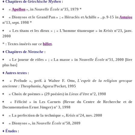
♦
Chapitres de
Griechische Mythen
:
«
Apollon
», in
Nouvelle École
n°35, 1979 *
« Dionysos et le Grand Pan » ; « Héraclès et Achille »
, p. 9-15 in
Antaïos
n°13, sept. 1998 *
« Les titans et les dieux » ; « L’homme titanesque » in
Krisis
n°23, janv.
2000
* : Textes insérés sur ce
billet
.
♦
Chapitres de
Nietzsche
:
« Le joueur de rôles » ; « La masse » in
Nouvelle École
n°51, 2000
[lire
plus bas]
♦ Autres textes :
« Prélude », préf. à Walter F. Otto,
L'esprit de la religion grecque
ancienne : Theophania
, Agora/Pocket, 1995
« Choix de poèmes » (29 poésies) in
Lieux d’être
n°2, 1998
« Félicité » in Les Carnets (Revue du Centre de Recherche et de
Documentation Ernst Jünger) n° 3, 1998
« La perfection de la technique »,
Krisis
n°24, nov. 2000
« Dionysos », in
Nouvelle École
n°58, 2009
♦ Études :