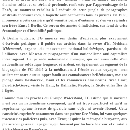
d'ancien soldat et sa sérénité profonde, renfor­cée par l'apprentissage de la
Forêt, se montrent rebelles à l'endroit de cette jungle de paragraphes
abstraits et désincarnés, à laquelle sont confrontés tous les juristes. En 1928,
il renonce à cette carrière qu'il venait à peine d'entamer et s'en va rejoindre
son frère Emst à Berlin. Ce seront des années d'indécision, sur fond de crise
économique et d'instabilité politique.
À Berlin toutefois, FG amorce son destin d'écrivain, plus exactement
d'écrivain politique : il publie ses articles dans la revue d'E. Niekisch,
Widerstand
, organe du mouvement national-bolché­vique, partisan de
l'alliance avec Moscou et propa­gateur d'un nationalisme anti-capitaliste
intransigeant. La période nationale-bolchévique, qui est aussi celle d'un
nationalisme soldatique fougueux et ardent, est également un segment de la
biographie de FG dédié à la méditation, à l'étude et aux voyages : non
seulement notre auteur approfondit ses connaissances hellénisantes, mais se
plonge dans Dostoïevski, Kant et les romanciers américains. Avec Emst,
Friedrich-Georg visite le Harz, la Dalmatie, Naples, la Sicile et les Îles de
l'Égée.
Comme tous les proches du Groupe
Widerstand
, FG estime que le nazisme
n'est pas un nationalisme conséquent, qu'il est trop superficiel et qu'il ne
représente qu'une ivresse de gloriole sans objet ni avenir fécond. Cette
causticité, exprimée notamment dans son poème
Der Mohn
, lui vaut quelques
tracasseries policières puis, avec Ernst, il quitte la métropole bruyante, aux
plaisirs vulgaires et tapageurs, qui finissent par lui faire horreur, et s'installe
à Kirchhorst en Basse-Saxe.