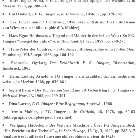
Karl August Horst, « F. G. Jünger und der Spiegel der Meduse », in
Merkur
, 1955, pp. 288-291
Curt Hohoff, « F. G. Jünger », in
Jahresring
, 1956/57, pp. 379-382
F. G. Jünger zum 60. Geburtstag
, 1958 (avec « Rede auf FGJ » de Benno
von Wiese et une bibliographie d'A. Mohler)
Hans Egon Holthusen, « Tugend und Manier in der heilen Welt : Zu F.G.
Jüngers “Spiegel der Jahre” », in
Hochland
, 51, févr. 1959, pp. 268-273
Hans-Peter des Coudres, « F.-G. Jünger Bibliographie », in
Philobiblon
,
Hambourg, VII/3, sept. 1963, pp. 160-192
Franziska Ogriseg,
Das Erzählwerk F. G. Jüngers
, Dissertation,
Innsbruck, 1965
Heinz Ludwig Arnold, « FG Jünger : ein Erzähler, der zu meditieren
weiss », in
Merkur
, 1968, pp. 859-861
Sigfrid Bein, « Der Dichter am See : Zum 70. Geburtstag F. G. Jüngers »,
Welt und Wort
, 23, 1968, pp. 299-301
Dino Larese,
F. G. Jünger : Eine Begegnung
, Amriswil, 1968
Armin Mohler, « FG Jünger », in
Criticón
, 46, 1978, pp. 60-63
(bibliographie complète pour l'essentiel)
Wolfgang Hädecke, « Die Welt als Maschine : Über FG Jüngers Buch
“Die Perfektion der Technik” », in
Scheidewege
, 10 Jg., 3, 1980, pp. 285-317
(analyse très fouillée de l'ouvrage philosophique majeur de FGJ)