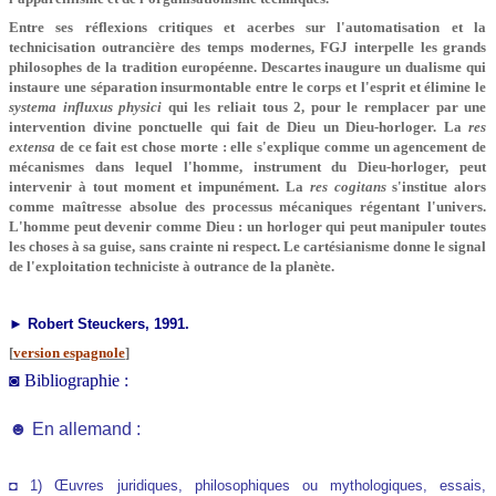
Entre ses réflexions critiques et acerbes sur l'automatisation et la
technicisation outrancière des temps modernes, FGJ interpelle les grands
philosophes de la tradition européenne. Descartes inaugure un dualisme qui
instaure une séparation insurmontable entre le corps et l'esprit et élimine le
systema influxus physici
qui les reliait tous 2, pour le remplacer par une
intervention divine ponctuelle qui fait de Dieu un Dieu-horloger. La
res
extensa
de ce fait est chose morte : elle s'explique comme un agencement de
mécanismes dans lequel l'homme, instrument du Dieu-horloger, peut
intervenir à tout moment et impunément. La
res cogitans
s'institue alors
comme maîtresse absolue des processus mécaniques régentant l'univers.
L'homme peut devenir comme Dieu : un horloger qui peut manipuler toutes
les choses à sa guise, sans crainte ni respect. Le cartésianisme donne le signal
de l'exploitation techniciste à outrance de la planète.
► Robert Steuckers, 1991.
[
version espagnole
]
◙ Bibliographie :
☻ En allemand :
◘ 1) Œuvres juridiques, philosophiques ou mythologiques, essais,