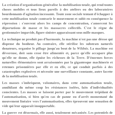
La création d'organisations généralise la mobilisation totale, qui rend toutes
choses mobiles et tous lieux pareils à des ateliers ou des laboratoires
bourdonnants d'agitation incessante. Toute zone sociale tentant d'échapper à
cette mobilisation totale contrarie le mouvement et subit en conséquence la
répression : s'ouvrent alors les camps de concentration, s'amorcent les
déportations de masse et les massacres collectifs. C'est le règne du
gestionnaire impavide, figure sinistre apparaissant sous mille masques.
La technique ne produit pas d'harmonie, la machine n'est pas une déesse qui
dispense du bonheur. Au contraire, elle stérilise les substrats naturels
donateurs, organise le pillage jusqu'au bout de la
Wildnis
. La machine est
dévoreuse, doit sans cesse être alimentée et, parce qu'elle accapare plus
qu'elle ne donne, elle épuise les richesses de la Terre. D'énormes forces
naturelles élémentaires sont arraisonnées par la gigantesque machinerie et
retenues prisonnières par elle et en elle, ce qui conduit parfois à des
catastrophes explosives et nécessite une surveillance constante, autre facette
de la mobilisation totale.
Les masses s'imbriquent, volontaires, dans cette automatisation totale,
annihilant du même coup les résistances isolées, faits d'individualités
conscientes. Les masses se laissent porter par le mouvement trépidant de
l'automatisation, si bien qu'en cas de panne ou d'arrêt momentané du
mouvement linéaire vers l'automatisation, elles éprouvent une sensation de
vide qui leur apparaît insupportable.
La guerre est désormais, elle aussi, totalement mécanisée. Les potentiels de