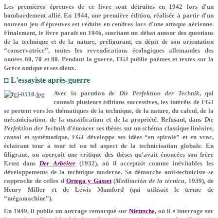
Les premières épreuves de ce livre sont détruites en 1942 lors d'un
bombardement allié. En 1944, une première édition, réalisée à partir d'un
nouveau jeu d'épreuves est réduite en cendres lors d'une attaque aérienne.
Finalement, le livre paraît en 1946, suscitant un débat autour des questions
de la technique et de la nature, préfigurant, en dépit de son orientation
“conservatrice”, toutes les revendications écologiques allemandes des
années 60, 70 et 80. Pendant la guerre, FGJ publie poèmes et textes sur la
Grèce antique et ses dieux.
◘ L'essayiste après-guerre
Avec la parution de
Die Perfektion der Technik
, qui
connaît plusieurs éditions successives, les intérêts de FGJ
se portent vers les thématiques de la technique, de la nature, du calcul, de la
mécanicisation, de la massification et de la propriété. Refusant, dans
Die
Perfektion der Technik
d'énoncer ses thèses sur un schéma classique linéaire,
causal et systématique, FGJ développe ses idées “en spirale” et en vrac,
éclairant tour à tour tel ou tel aspect de la technicisation globale. En
filigrane, on aperçoit une critique des thèses qu'avait énoncées son frère
Ernst dans
Der Arbeiter
(1932), où il acceptait comme inévitables les
développements de la technique moderne. Sa démarche anti-techniciste se
rapproche de celles d'
Ortega y Gasset
(
Meditación de la técnica
, 1939), de
Henry Miller et de Lewis Mumford (qui utilisait le terme de
“mégamachine”).
En 1949, il publie un ouvrage remarqué sur
Nietzsche
, où il s'interroge sur