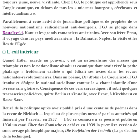
toujours jeune, neuve, vivifiante. Chez FGJ, le politique est appréhendé sous
l'angle cosmique, en dehors de tous les « miasmes bourgeois, cérébraux et
intellectualisants ».
Parallèlement à cette activité de journaliste politique et de prophète de ce
nouveau nationalisme radicalement anti-bourgeois, FGJ se plonge dans
Dostoïevski
, Kant et les grands romanciers américains. Avec son frère Ernst,
il voyage dans les pays méditerranéens : la Dalmatie, Naples, la Sicile et les
Îles de l'Égée.
◘ L'exil intérieur
Quand Hitler accède au pouvoir, c'est un nationalisme des masses qui
triomphe et non le nationalisme absolu et cosmique dont avait rêvé la petite
phalange « froidement exaltée » qui éditait ses textes dans les revues
nationales-révolutionnaires. Dans un poème,
Der Mohn
(Le Coquelicot), FGJ
ironise et désigne le national-socialisme comme le « chant infantile d'une
ivresse sans gloire ». Conséquence de ces vers sarcastiques : il subit quelques
tracasseries policières, quitte Berlin et s'installe, avec Ernst, à Kirchhorst en
Basse-Saxe.
Retiré de la politique après avoir publié près d'une centaine de poèmes dans
la revue de Niekisch — lequel est de plus en plus menacé par les autorités qui
finissent par l'arrêter en 1937 — FGJ se consacre à sa poésie et publie en
1936 un essai
Über das Komische
et achève en 1939 la première version de
son ouvrage philosophique majeur,
Die Perfektion der Technik
(La perfection
de la technique).