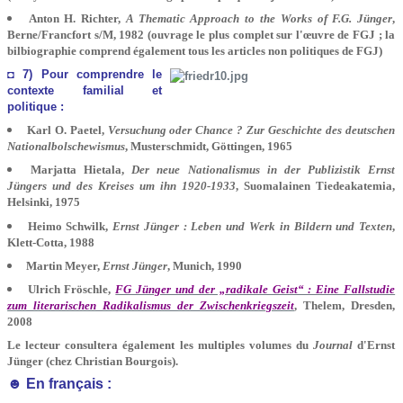
Anton H. Richter,
A Thematic Approach to the Works of F.G. Jünger
,
Berne/Francfort s/M, 1982 (ouvrage le plus complet sur l'œuvre de FGJ ; la
bilbiographie comprend également tous les articles non politiques de FGJ)
◘ 7) Pour comprendre le
contexte familial et
politique :
Karl O. Paetel,
Versuchung oder Chance ? Zur Geschichte des deutschen
Nationalbolschewismus
, Musterschmidt, Göttingen, 1965
Marjatta Hietala,
Der neue Nationalismus in der Publizistik Ernst
Jüngers und des Kreises um ihn 1920-1933
, Suomalainen Tiedeakatemia,
Helsinki, 1975
Heimo Schwilk,
Ernst Jünger : Leben und Werk in Bildern und Texten
,
Klett-Cotta, 1988
Martin Meyer,
Ernst Jünger
, Munich, 1990
Ulrich Fröschle,
FG Jünger und der „radikale Geist“ : Eine Fallstudie
zum literarischen Radikalismus der Zwischenkriegszeit
, Thelem, Dresden,
2008
Le lecteur consultera également les multiples volumes du
Journal
d'Ernst
Jünger (chez Christian Bourgois).
☻ En français :