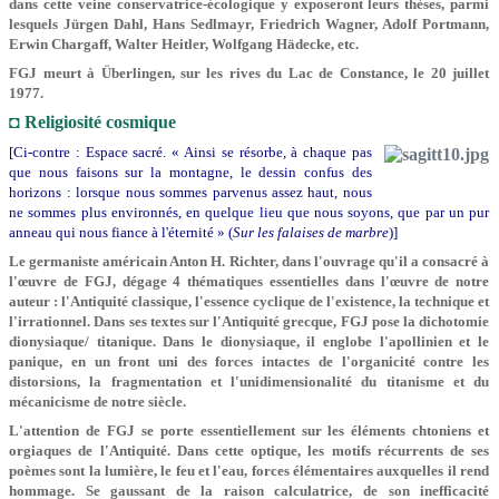
dans cette veine conservatrice-écologique y exposeront leurs thèses, parmi
lesquels Jürgen Dahl, Hans Sedlmayr, Friedrich Wagner, Adolf Portmann,
Erwin Chargaff, Walter Heitler, Wolfgang Hädecke, etc.
FGJ meurt à Überlingen, sur les rives du Lac de Constance, le 20 juillet
1977.
◘ Religiosité cosmique
[Ci-contre : Espace sacré. « Ainsi se résorbe, à
chaque pas
que nous faisons sur la montagne, le dessin confus des
horizons : lorsque nous sommes parvenus assez haut, nous
ne sommes plus environnés, en quelque lieu que nous soyons, que par un pur
anneau qui nous fiance à l'éternité » (
Sur les falaises de marbre
)]
Le germaniste américain Anton H. Richter, dans l'ouvrage qu'il a consacré à
l'œuvre de FGJ, dégage 4 thématiques essentielles dans l'œuvre de notre
auteur : l'Antiquité classique, l'essence cyclique de l'existence, la technique et
l'irrationnel. Dans ses textes sur l'Antiquité grecque, FGJ pose la dichotomie
dionysiaque/ titanique. Dans le dionysiaque, il englobe l'apollinien et le
panique, en un front uni des forces intactes de l'organicité contre les
distorsions, la fragmentation et l'unidimensionalité du titanisme et du
mécanicisme de notre siècle.
L'attention de FGJ se porte essentiellement sur les éléments chtoniens et
orgiaques de l'Antiquité. Dans cette optique, les motifs récurrents de ses
poèmes sont la lumière, le feu et l'eau, forces élémentaires auxquelles il rend
hommage. Se gaussant de la raison calculatrice, de son inefficacité