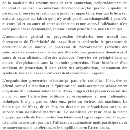
de la modestie des revenus mais de cette connexion, indépendamment du
montant du salaire. La connexion dépersonnalise, fait perdre la qualité de
personne. L'ouvrier est celui qui a perdu le rapport intérieur qui le lie à son
activité, rapport qui faisait qu'il n'y avait pas d'interchangeabilité possible,
ni entre lui et un autre ni entre sa fonction et une autre. L'aliénation n'est
donc pas d'abord économique, comme l'avait pensé Marx, mais technique.
L'automatisme général en progression dévalorise tout travail issu
directement de l'intériorité du travailleur et enclenche le processus de
destruction de la nature, le processus de “dévorement” (
Verzehr
) des
substrats (des ressources offertes par Mère-Nature, généreuse donatrice). À
cause de cette aliénation d'ordre technique, l'ouvrier est précipité dans un
monde d'exploitation sans la moindre protection. Pour bénéficier d'un
semblant de protection, il doit créer des organisations, notamment des
syndicats, mais celles-ci et ceux-ci restent connectés à l'appareil.
L'organisation protectrice n'émancipe pas, elle enchaîne. L'ouvrier se
défend contre l'aliénation et la “piècisation” mais accepte paradoxalement
le système de l'automatisation totale. Marx, Engels et les premiers socialistes
n'ont vu que l'aliénation politique et économique et non l'aliénation
technique. Il n'y a pas eu, chez eux, prise au sérieux des machines. La
dialectique de Marx, de ce fait, est devenue un mécanicisme stérile, au
service d'un socialisme machiniste. Le socialisme est resté dans la même
logique que celle de l'automatisation totale sous l'égide capitaliste. Pire, son
triomphe ne mettrait pas fin à l'aliénation automatiste mais participerait de
ce mouvement en l'accélérant, en le simplifiant et en l'accroissant.