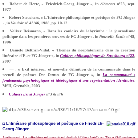
Robert de Herte, « Friedrich-Georg Jünger », in
éléments
n°23, sept.
1977
Robert Steuckers, « L'itinéraire philosophique et poétique de FG Jünger
», in
Vouloir
n° 45/46, 1988, pp. 10-12
Volker Beismann, « Dans les couloirs du labyrinthe : le journalisme
politique dans les premières œuvres de FG Jünger », in
Nouvelle École
n°48,
1996
Danièle Beltran-Vidal, « Thèmes du néoplatonisme dans la création
littéraire d'E. et FG Jünger », in
Cahiers philosophiques de Strasbourg
n°22
,
2007
— , « Exil intérieur et nouvelle définition de la communauté dans le
recueil de poèmes
Der Taurus
de FG Jünger », in
La communauté :
fondements psychologiques et idéologiques d'une représentation identitaire
,
MSH, Grenoble, 2003
Cahiers Ernst Jünger
n°3 & n°6
◘ L'itinéraire philosophique et poétique de Friedrich-
Georg Jünger
Avertissement : La notice biographique ci-haut, destinée à l'
Encyclopédie des Œuvres Philosophiques