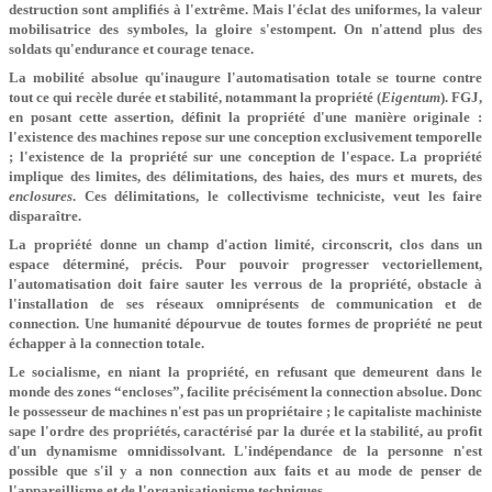
destruction sont amplifiés à l'extrême. Mais l'éclat des uniformes, la valeur
mobilisatrice des symboles, la gloire s'estompent. On n'attend plus des
soldats qu'endurance et courage tenace.
La mobilité absolue qu'inaugure l'automatisation totale se tourne contre
tout ce qui recèle durée et stabilité, notammant la propriété (
Eigentum
). FGJ,
en posant cette assertion, définit la propriété d'une manière originale :
l'existence des machines repose sur une conception exclusivement temporelle
; l'existence de la propriété sur une conception de l'espace. La propriété
implique des limites, des délimitations, des haies, des murs et murets, des
enclosures
. Ces délimitations, le collectivisme techniciste, veut les faire
disparaître.
La propriété donne un champ d'action limité, circonscrit, clos dans un
espace déterminé, précis. Pour pouvoir progresser vectoriellement,
l'automatisation doit faire sauter les verrous de la propriété, obstacle à
l'installation de ses réseaux omniprésents de communication et de
connection. Une humanité dépourvue de toutes formes de propriété ne peut
échapper à la connection totale.
Le socialisme, en niant la propriété, en refusant que demeurent dans le
monde des zones “encloses”, facilite précisément la connection absolue. Donc
le possesseur de machines n'est pas un propriétaire ; le capitaliste machiniste
sape l'ordre des propriétés, caractérisé par la durée et la stabilité, au profit
d'un dynamisme omnidissolvant. L'indépendance de la personne n'est
possible que s'il y a non connection aux faits et au mode de penser de
l'appareillisme et de l'organisationisme techniques.