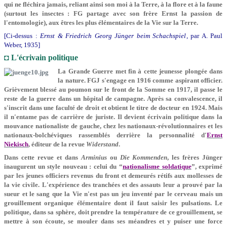
qui ne fléchira jamais, reliant ainsi son moi à la Terre, à la flore et à la faune
(surtout les insectes : FG partage avec son frère Ernst la passion de
l'entomologie), aux êtres les plus élémentaires de la Vie sur la Terre.
[Ci-dessus :
Ernst & Friedrich Georg Jünger beim Schachspiel
, par A. Paul
Weber, 1935]
◘ L'écrivain politique
La Grande Guerre met fin à cette jeunesse plongée dans
la nature. FGJ s'engage en 1916 comme aspirant officier.
Grièvement blessé au poumon sur le front de la Somme en 1917, il passe le
reste de la guerre dans un hôpital de campagne. Après sa convalescence, il
s'inscrit dans une faculté de droit et obtient le titre de docteur en 1924. Mais
il n'entame pas de carrière de juriste. Il devient écrivain politique dans la
mouvance nationaliste de gauche, chez les nationaux-révolutionnaires et les
nationaux-bolchéviques rassemblés derrière la personnalité d'
Ernst
Niekisch
, éditeur de la revue
Widerstand
.
Dans cette revue et dans
Arminius
ou
Die Kommenden
, les frères Jünger
inaugurent un style nouveau : celui du “
nationalisme soldatique
”, exprimé
par les jeunes officiers revenus du front et demeurés rétifs aux mollesses de
la vie civile. L'expérience des tranchées et des assauts leur a prouvé par la
sueur et le sang que la Vie n'est pas un jeu inventé par le cerveau mais un
grouillement organique élémentaire dont il faut saisir les pulsations. Le
politique, dans sa sphère, doit prendre la température de ce grouillement, se
mettre à son écoute, se mouler dans ses méandres et y puiser une force