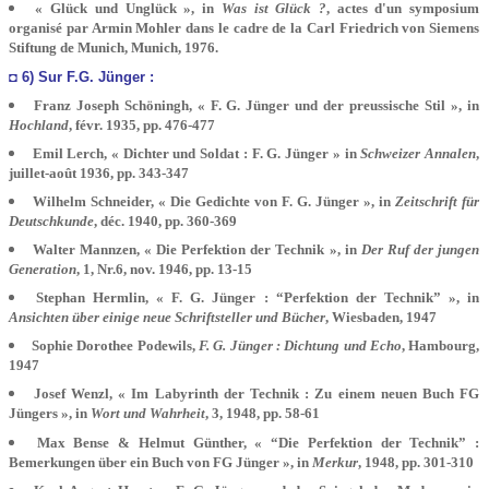
« Glück und Unglück », in
Was ist Glück ?
, actes d'un symposium
organisé par Armin Mohler dans le cadre de la Carl Friedrich von Siemens
Stiftung de Munich, Munich, 1976.
◘ 6) Sur F.G. Jünger :
Franz Joseph Schöningh, « F. G. Jünger und der preussische Stil », in
Hochland
, févr. 1935, pp. 476-477
Emil Lerch, « Dichter und Soldat : F. G. Jünger » in
Schweizer Annalen
,
juillet-août 1936, pp. 343-347
Wilhelm Schneider, « Die Gedichte von F. G. Jünger », in
Zeitschrift für
Deutschkunde
, déc. 1940, pp. 360-369
Walter Mannzen, « Die Perfektion der Technik », in
Der Ruf der jungen
Generation
, 1, Nr.6, nov. 1946, pp. 13-15
Stephan Hermlin, « F. G. Jünger : “Perfektion der Technik” », in
Ansichten über einige neue Schriftsteller und Bücher
, Wiesbaden, 1947
Sophie Dorothee Podewils,
F. G. Jünger : Dichtung und Echo
, Hambourg,
1947
Josef Wenzl, « Im Labyrinth der Technik : Zu einem neuen Buch FG
Jüngers », in
Wort und Wahrheit
, 3, 1948, pp. 58-61
Max Bense & Helmut Günther, « “Die Perfektion der Technik” :
Bemerkungen über ein Buch von FG Jünger », in
Merkur
, 1948, pp. 301-310