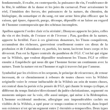
fondamentale, il exalte, en contrepartie, la puissance du vin, l'exubérance de
la fête, le sublime de la danse et les joies du carnaval. Pour arraisonner le
réel, l'intuition des forces, des puissances de la nature, du chtonien, du
biologique, du somatique et du sang, est une arme bien plus efficace que la
raison, qui épure, équarrit, purge, découpe, dépouille et ne laisse au regard
de l'homme contemporain que des schémas incomplets.
Apollon apporte l'ordre clair et la sérénité ; Dionysos apporte les joies, celles
du vin et des fruits, de l'extase et de l'ivresse ; Pan, gardien de la nature,
apporte la fertilité. Face à ces généreux donateurs, les Titans conquièrent,
accumulent des richesses, guerroient cruellement contre ces dieux de la
profusion et de l'abondance et, parfois, les tuent, lacèrent leurs corps et les
dévorent. Pan est la figure centrale du panthéon de FGJ. C'est lui qui règne
sur la
Wildnis
, que veulent dépouiller totalement les Titans. FGJ se réfère
ensuite à Empédocle qui nous dit que l'homme forme un continuum avec la
nature. Toute la nature est en l'homme et agit à travers lui par l'amour.
Symbolisé par les rivières et les serpents, le principe de récurrence, de retour
incessant, de ce cheminement à rebours de toutes choses vers la
Wildnis
originelle voire le retour inéluctable de la
Wildnis
au sein de toutes choses,
est central dans la poésie et la pensée de FGJ, qui chante le temps cyclique, si
différent du temps linéaire/directionnel du judéo-christianisme, segmenté en
moments uniques sur la voie, elle aussi unique, qui mène à la Rédemption.
L'homme occidental moderne, allergique aux impondérables cachés ou
visibles de la
Wildnis
, a opté pour ce temps continu et vectoriel, dans lequel
son existence n'est qu'un segment entre 2 éternités a-temporelles. Deux types