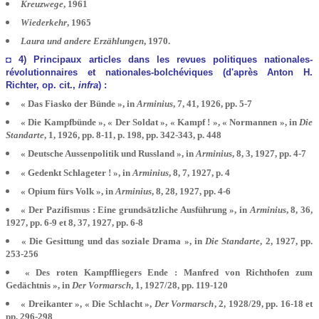
Kreuzwege
, 1961
Wiederkehr
, 1965
Laura und andere Erzählungen
, 1970.
◘ 4) Principaux articles dans les revues politiques nationales-
révolutionnaires et nationales-bolchéviques (d'après Anton H.
Richter, op. cit.,
infra
) :
« Das Fiasko der Bünde », in
Arminius
, 7, 41, 1926, pp. 5-7
« Die Kampfbünde », « Der Soldat », « Kampf ! », « Normannen », in
Die
Standarte
, 1, 1926, pp. 8-11, p. 198, pp. 342-343, p. 448
« Deutsche Aussenpolitik und Russland », in
Arminius
, 8, 3, 1927, pp. 4-7
« Gedenkt Schlageter ! », in
Arminius
, 8, 7, 1927, p. 4
« Opium fürs Volk », in
Arminius
, 8, 28, 1927, pp. 4-6
« Der Pazifismus : Eine grundsätzliche Ausführung », in
Arminius
, 8, 36,
1927, pp. 6-9 et 8, 37, 1927, pp. 6-8
« Die Gesittung und das soziale Drama », in
Die Standarte
, 2, 1927, pp.
253-256
« Des roten Kampffliegers Ende : Manfred von Richthofen zum
Gedächtnis », in
Der Vormarsch
, 1, 1927/28, pp. 119-120
« Dreikanter », « Die Schlacht »,
Der Vormarsch
, 2, 1928/29, pp. 16-18 et
pp. 296-298