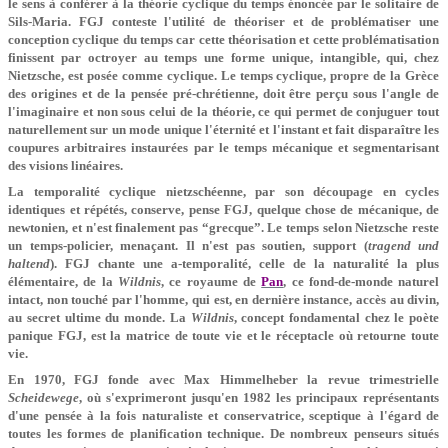
le sens à conférer à la théorie cyclique du temps énoncée par le solitaire de
Sils-Maria. FGJ conteste l'utilité de théoriser et de problématiser une
conception cyclique du temps car cette théorisation et cette problématisation
finissent par octroyer au temps une forme unique, intangible, qui, chez
Nietzsche, est posée comme cyclique. Le temps cyclique, propre de la Grèce
des origines et de la pensée pré-chrétienne, doit être perçu sous l'angle de
l'imaginaire et non sous celui de la théorie, ce qui permet de conjuguer tout
naturellement sur un mode unique l'éternité et l'instant et fait disparaître les
coupures arbitraires instaurées par le temps mécanique et segmentarisant
des visions linéaires.
La temporalité cyclique nietzschéenne, par son découpage en cycles
identiques et répétés, conserve, pense FGJ, quelque chose de mécanique, de
newtonien, et n'est finalement pas “grecque”. Le temps selon Nietzsche reste
un temps-policier, menaçant. Il n'est pas soutien, support (
tragend und
haltend
). FGJ chante une a-temporalité, celle de la naturalité la plus
élémentaire, de la
Wildnis
, ce royaume de
Pan
, ce fond-de-monde naturel
intact, non touché par l'homme, qui est, en dernière instance, accès au divin,
au secret ultime du monde. La
Wildnis
, concept fondamental chez le poète
panique FGJ, est la matrice de toute vie et le réceptacle où retourne toute
vie.
En 1970, FGJ fonde avec Max Himmelheber la revue trimestrielle
Scheidewege
, où s'exprimeront jusqu'en 1982 les principaux représentants
d'une pensée à la fois naturaliste et conservatrice, sceptique à l'égard de
toutes les formes de planification technique. De nombreux penseurs situés