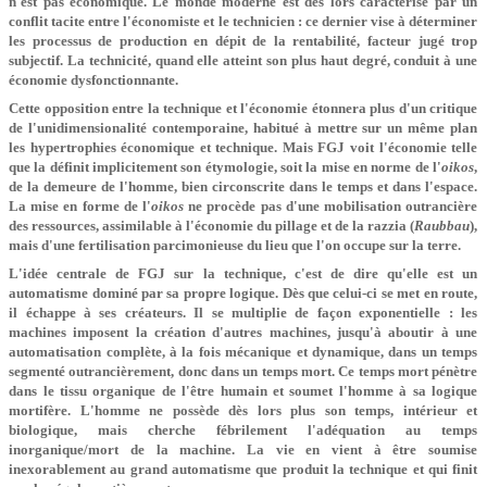
n'est pas économique. Le monde moderne est dès lors caractérisé par un
conflit tacite entre l'économiste et le technicien : ce dernier vise à déterminer
les processus de production en dépit de la rentabilité, facteur jugé trop
subjectif. La technicité, quand elle atteint son plus haut degré, conduit à une
économie dysfonctionnante.
Cette opposition entre la technique et l'économie étonnera plus d'un critique
de l'unidimensionalité contemporaine, habitué à mettre sur un même plan
les hypertrophies économique et technique. Mais FGJ voit l'économie telle
que la définit implicitement son étymologie, soit la mise en norme de l'
oikos
,
de la demeure de l'homme, bien circonscrite dans le temps et dans l'espace.
La mise en forme de l'
oikos
ne procède pas d'une mobilisation outrancière
des ressources, assimilable à l'économie du pillage et de la razzia (
Raubbau
),
mais d'une fertilisation parcimonieuse du lieu que l'on occupe sur la terre.
L'idée centrale de FGJ sur la technique, c'est de dire qu'elle est un
automatisme dominé par sa propre logique. Dès que celui-ci se met en route,
il échappe à ses créateurs. Il se multiplie de façon exponentielle : les
machines imposent la création d'autres machines, jusqu'à aboutir à une
automatisation complète, à la fois mécanique et dynamique, dans un temps
segmenté outrancièrement, donc dans un temps mort. Ce temps mort pénètre
dans le tissu organique de l'être humain et soumet l'homme à sa logique
mortifère. L'homme ne possède dès lors plus son temps, intérieur et
biologique, mais cherche fébrilement l'adéquation au temps
inorganique/mort de la machine. La vie en vient à être soumise
inexorablement au grand automatisme que produit la technique et qui finit