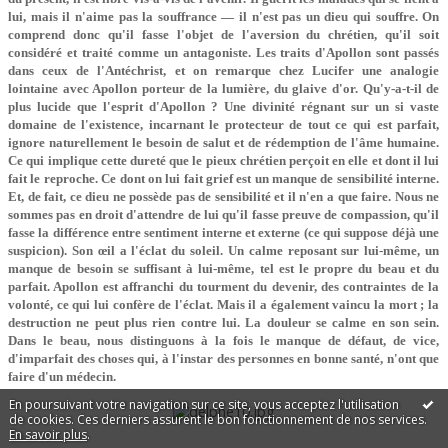
lui, mais il n'aime pas la souffrance — il n'est pas un dieu qui souffre. On
comprend donc qu'il fasse l'objet de l'aversion du chrétien, qu'il soit
considéré et traité comme un antagoniste. Les traits d'Apollon sont passés
dans ceux de l'Antéchrist, et on remarque chez Lucifer une analogie
lointaine avec Apollon porteur de la lumière, du glaive d'or. Qu'y-a-t-il de
plus lucide que l'esprit d'Apollon ? Une divinité régnant sur un si vaste
domaine de l'existence, incarnant le protecteur de tout ce qui est parfait,
ignore naturellement le besoin de salut et de rédemption de l'âme humaine.
Ce qui implique cette dureté que le pieux chrétien perçoit en elle et dont il lui
fait le reproche. Ce dont on lui fait grief est un manque de sensibilité interne.
Et, de fait, ce dieu ne possède pas de sensibilité et il n'en a que faire. Nous ne
sommes pas en droit d'attendre de lui qu'il fasse preuve de compassion, qu'il
fasse la différence entre sentiment interne et externe (ce qui suppose déjà une
suspicion). Son œil a l'éclat du soleil. Un calme reposant sur lui-même, un
manque de besoin se suffisant à lui-même, tel est le propre du beau et du
parfait. Apollon est affranchi du tourment du devenir, des contraintes de la
volonté, ce qui lui confère de l'éclat. Mais il a également vaincu la mort ; la
destruction ne peut plus rien contre lui. La douleur se calme en son sein.
Dans le beau, nous distinguons à la fois le manque de défaut, de vice,
d'imparfait des choses qui, à l'instar des personnes en bonne santé, n'ont que
faire d'un médecin.
En poursuivant votre navigation sur ce site, vous acceptez l'utilisation
de cookies. Ces derniers assurent le bon fonctionnement de nos services.
En savoir plus
.