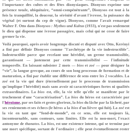
l'importance des cultes et des fêtes dionysiaques. Dionysos exprime une
présence totale, ubiquitaire, “omni-compénétrante”, Dionysos est tout à la
fois la tranquillité, la douceur, la sérénité d'avant l'ivresse, la puissance du
végétal (et surtout du cep de vigne). Dionysos, comme l'avait remarqué
Walter F. Otto dans
Dionysos : Mythos und Kultus
(1933), n'est pas seulement
le dieu qui dispense une ivresse passagère, mais celui qui ne cesse de faire
germer la vie.
Voilà pourquoi, après avoir longtemps discuté et disputé avec Otto, Kerényi
a fini par définir Dionysos comme "l'archétype de la vie indestructible".
Indestructible parce que recelant une hérédité, un germe transmissible,
garantissant — justement par cette transmissibilité — l'infinitude
temporelle. En laissant subsister 2 mots —
bios
et
zoé
— pour désigner la
“vie”, la langue grecque, au cours de son long processus de formation et de
maturation, a fini par établir une différence de sens entre les 2 vocables. La
zoé
est la vie qui dure (éternellement par le processus de transmission
qu'implique l'hérédité) mais sans avoir ni caractéristiques fortes ni qualités
extraordinaires. La
bios
est, elle, la vie telle qu'elle se manifeste par le
truchement d'une “caractérisation”. La
bios
du héros est caractérisée par
l'
héroïsme
, par ses faits et gestes glorieux, la
bios
du lâche par la lâcheté, par
ses reniements et ses échecs (le héros a la
bios
d'un lièvre qui fuit). La
zoé
est
la vie en tant que “fond-de-monde”, en ce sens, elle est toujours là,
incontournable, sans contours, sans limites. Elle est la non-mort, l'exact
antonyme de
thanatos
. La
bios
, est une existence intense, qui se termine par
une mort spécifique, sortant de l'ordinaire ; elle peut éventuellement rester