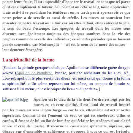
porter leurs fruits. Il est impossible d'honorer le travail en tant que tel parce
qu'il est simplement le labeur, car partout où cela se fait, toute application,
toute activité se perd dans les ténèbres : on ne tarde pas à apercevoir ce que
notre peine a de servile et aussi de stérile. Les muses ne sauraient être
absentes de notre travail ou le fuir car où elles le font, elles enlèvent la joie,
le sens du beau s'estompe. Les époques de travail dont les muses sont
absentes sont également toujours des époques sombres dans la vie des
peuples comme dans celle des individus ; ce sont des périodes qui ne laissent
pas de souvenirs, car Mnémosyne — tel est le nom de la mère des muses —
leur demeure étrangère.
La spiritualité de la forme
[Pendant la période grecque archaïque, Apollon ne se différencie guère du type
kouros
(
Apollon de Piombino
,
bronze, pastiche archaïsant du Ier s. av. n.è.,
Louvre). apollon, le plus serein des dieux, est aussi celui qui donne à la forme
sa spiritualité. « Un calme reposant sur lui-même, un manque de besoin se
suffisant à lui-même, tel est le propre du beau et du parfait ».]
Apollon est le dieu de la vie dont l'ordre est régi par les
muses et, en cette qualité, il est l'ami du travail inspiré
par les muses au sens le plus large — car la vie elle-même est art et ordre
supérieurs. Comme il est l'ennemi de tout ce qui est ténébreux, diffus et
confus, il émane de lui un flot de lumière qui éclaire les ténèbres d'une clarté
dorée et crée de l'ordre. Il incarne la conscience spirituelle suprême, qui
dégage vue d'ensemble et cohérence et s'oppose à tout ce qui est irrésolu,