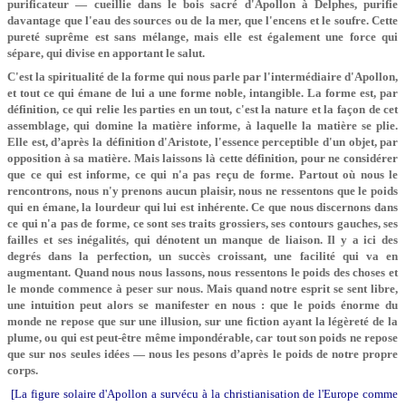
purificateur — cueillie dans le bois sacré d'Apollon à Delphes, purifie
davantage que l'eau des sources ou de la mer, que l'encens et le soufre. Cette
pureté suprême est sans mélange, mais elle est également une force qui
sépare, qui divise en apportant le salut.
C'est la spiritualité de la forme qui nous parle par l'intermédiaire d'Apollon,
et tout ce qui émane de lui a une forme noble, intangible. La forme est, par
définition, ce qui relie les parties en un tout, c'est la nature et la façon de cet
assemblage, qui domine la matière informe, à laquelle la matière se plie.
Elle est, d’après la définition d'Aristote, l'essence perceptible d'un objet, par
opposition à sa matière. Mais laissons là cette définition, pour ne considérer
que ce qui est informe, ce qui n'a pas reçu de forme. Partout où nous le
rencontrons, nous n'y prenons aucun plaisir, nous ne ressentons que le poids
qui en émane, la lourdeur qui lui est inhérente. Ce que nous discernons dans
ce qui n'a pas de forme, ce sont ses traits grossiers, ses contours gauches, ses
failles et ses inégalités, qui dénotent un manque de liaison. Il y a ici des
degrés dans la perfection, un succès croissant, une facilité qui va en
augmentant. Quand nous nous lassons, nous ressentons le poids des choses et
le monde commence à peser sur nous. Mais quand notre esprit se sent libre,
une intuition peut alors se manifester en nous : que le poids énorme du
monde ne repose que sur une illusion, sur une fiction ayant la légèreté de la
plume, ou qui est peut-être même impondérable, car tout son poids ne repose
que sur nos seules idées — nous les pesons d’après le poids de notre propre
corps.
[La figure solaire d'Apollon a survécu à la christianisation de l'Europe comme