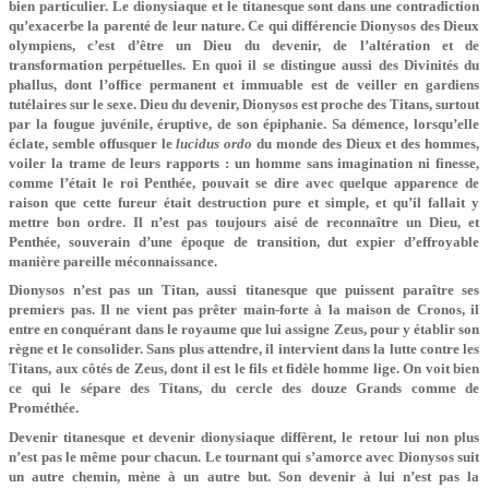
bien particulier. Le dionysiaque et le titanesque sont dans une contradiction
qu’exacerbe la parenté de leur nature. Ce qui différencie Dionysos des Dieux
olympiens, c’est d’être un Dieu du devenir, de l’altération et de
transformation perpétuelles. En quoi il se distingue aussi des Divinités du
phallus, dont l’office permanent et immuable est de veiller en gardiens
tutélaires sur le sexe. Dieu du devenir, Dionysos est proche des Titans, surtout
par la fougue juvénile, éruptive, de son épiphanie. Sa démence, lorsqu’elle
éclate, semble offusquer le
lucidus ordo
du monde des Dieux et des hommes,
voiler la trame de leurs rapports : un homme sans imagination ni finesse,
comme l’était le roi Penthée, pouvait se dire avec quelque apparence de
raison que cette fureur était destruction pure et simple, et qu’il fallait y
mettre bon ordre. Il n’est pas toujours aisé de reconnaître un Dieu, et
Penthée, souverain d’une époque de transition, dut expier d’effroyable
manière pareille méconnaissance.
Dionysos n’est pas un Titan, aussi titanesque que puissent paraître ses
premiers pas. Il ne vient pas prêter main-forte à la maison de Cronos, il
entre en conquérant dans le royaume que lui assigne Zeus, pour y établir son
règne et le consolider. Sans plus attendre, il intervient dans la lutte contre les
Titans, aux côtés de Zeus, dont il est le fils et fidèle homme lige. On voit bien
ce qui le sépare des Titans, du cercle des douze Grands comme de
Prométhée.
Devenir titanesque et devenir dionysiaque diffèrent, le retour lui non plus
n’est pas le même pour chacun. Le tournant qui s’amorce avec Dionysos suit
un autre chemin, mène à un autre but. Son devenir à lui n’est pas la