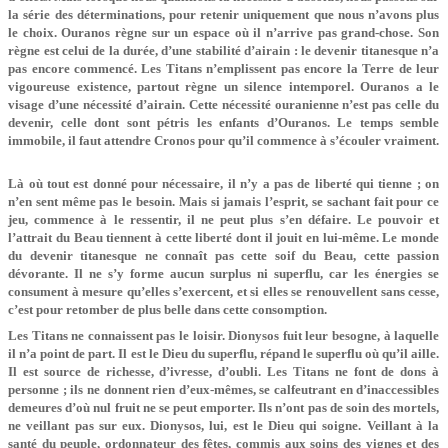
la série des déterminations, pour retenir uniquement que nous n’avons plus
le choix. Ouranos règne sur un espace où il n’arrive pas grand-chose. Son
règne est celui de la durée, d’une stabilité d’airain : le devenir titanesque n’a
pas encore commencé. Les Titans n’emplissent pas encore la Terre de leur
vigoureuse existence, partout règne un silence intemporel. Ouranos a le
visage d’une nécessité d’airain. Cette nécessité ouranienne n’est pas celle du
devenir, celle dont sont pétris les enfants d’Ouranos. Le temps semble
immobile, il faut attendre Cronos pour qu’il commence à s’écouler vraiment.
Là où tout est donné pour nécessaire, il n’y a pas de liberté qui tienne ; on
n’en sent même pas le besoin. Mais si jamais l’esprit, se sachant fait pour ce
jeu, commence à le ressentir, il ne peut plus s’en défaire. Le pouvoir et
l’attrait du Beau tiennent à cette liberté dont il jouit en lui-même. Le monde
du devenir titanesque ne connaît pas cette soif du Beau, cette passion
dévorante. Il ne s’y forme aucun surplus ni superflu, car les énergies se
consument à mesure qu’elles s’exercent, et si elles se renouvellent sans cesse,
c’est pour retomber de plus belle dans cette consomption.
Les Titans ne connaissent pas le loisir. Dionysos fuit leur besogne, à laquelle
il n’a point de part. Il est le Dieu du superflu, répand le superflu où qu’il aille.
Il est source de richesse, d’ivresse, d’oubli. Les Titans ne font de dons à
personne ; ils ne donnent rien d’eux-mêmes, se calfeutrant en d’inaccessibles
demeures d’où nul fruit ne se peut emporter. Ils n’ont pas de soin des mortels,
ne veillant pas sur eux. Dionysos, lui, est le Dieu qui soigne. Veillant à la
santé du peuple, ordonnateur des fêtes, commis aux soins des vignes et des