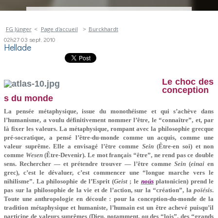
FG Jünger
Page d'accueil
Burckhardt
02h27
03
sept. 2010
Hellade
Le choc des
conception
s du monde
La pensée métaphysique, issue du monothéisme et qui s’achève dans
l’humanisme, a voulu définitivement nommer l’être, le “connaître”, et, par
là fixer les valeurs. La métaphysique, rompant avec la philosophie grecque
pré-socratique, a pensé l’être-du-monde comme un acquis, comme une
valeur suprême. Elle a envisagé l’être comme
Sein
(Être-en soi) et non
comme
Wesen
(Être-Devenir). Le mot français “être”, ne rend pas ce double
sens. Rechercher — et prétendre trouver — l’être comme
Sein
(
einai
en
grec), c’est le dévaluer, c’est commencer une “longue marche vers le
nihilisme”. La philosophie de l’Esprit (
Geist
; le
noús
platonicien) prend le
pas sur la philosophie de la vie et de l’action, sur la “création”, la
poïésis
.
Toute une anthropologie en découle : pour la conception-du-monde de la
tradition métaphysique et humaniste, l’humain est un être achevé puisqu’il
participe de valeurs suprêmes (Dieu, notamment, ou des “lois”, des “grands