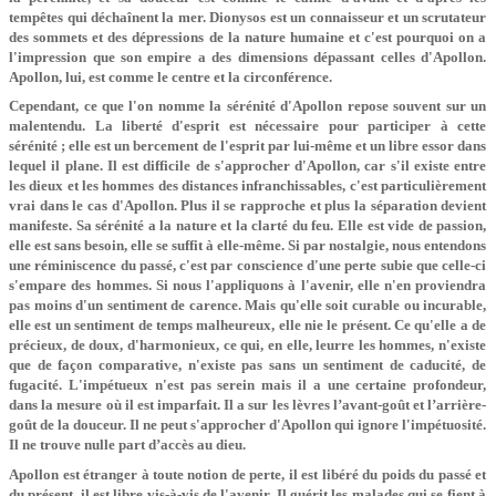
tempêtes qui déchaînent la mer. Dionysos est un connaisseur et un scrutateur
des sommets et des dépressions de la nature humaine et c'est pourquoi on a
l'impression que son empire a des dimensions dépassant celles d'Apollon.
Apollon, lui, est comme le centre et la circonférence.
Cependant, ce que l'on nomme la sérénité d'Apollon repose souvent sur un
malentendu. La liberté d'esprit est nécessaire pour participer à cette
sérénité ; elle est un bercement de l'esprit par lui-même et un libre essor dans
lequel il plane. Il est difficile de s'approcher d'Apollon, car s'il existe entre
les dieux et les hommes des distances infranchissables, c'est particulièrement
vrai dans le cas d'Apollon. Plus il se rapproche et plus la séparation devient
manifeste. Sa sérénité a la nature et la clarté du feu. Elle est vide de passion,
elle est sans besoin, elle se suffit à elle-même. Si par nostalgie, nous entendons
une réminiscence du passé, c'est par conscience d'une perte subie que celle-ci
s'empare des hommes. Si nous l'appliquons à l'avenir, elle n'en proviendra
pas moins d'un sentiment de carence. Mais qu'elle soit curable ou incurable,
elle est un sentiment de temps malheureux, elle nie le présent. Ce qu'elle a de
précieux, de doux, d'harmonieux, ce qui, en elle, leurre les hommes, n'existe
que de façon comparative, n'existe pas sans un sentiment de caducité, de
fugacité. L'impétueux n'est pas serein mais il a une certaine profondeur,
dans la mesure où il est imparfait. Il a sur les lèvres l’avant-goût et l’arrière-
goût de la douceur. Il ne peut s'approcher d'Apollon qui ignore l'impétuosité.
Il ne trouve nulle part d’accès au dieu.
Apollon est étranger à toute notion de perte, il est libéré du poids du passé et
du présent, il est libre vis-à-vis de l'avenir. Il guérit les malades qui se fient à