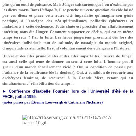
plus qu'un outil de puissance. Mais Jünger sait surtout que l'on n'exhume pas
les dieux morts. Dans
Heliopolis
, il se penche sur cette question du vide laissé
par ces dieux et place cette autre cité imparfaite qu'imagine son génie
poétique, à l'enseigne des néo-spiritualismes, palliatifs éphémères et
maladroits à cette déchéance. Toute chute est précédée d'un affaiblissement
intérieur, nous dit Jünger. Comment supporter ce déclin, qui est en même
temps terreur ? Par la fuite. Les héros jüngeriens présentent dès lors des
itinéraires individuels tout de solitude, de nostalgie du monde originel,
d'inquiétude existentielle. Ils sont volontairement des étrangers à l'histoire.
Œuvre et des cités primordiales et des cités imparfaites, l'œuvre de Jünger
est aussi celle qui tente de donner un sens à cette fuite. L'homme peut-il
guérir d'un monde foncièrement vicié ? Oui, à condition de passer par
l'athanor de la souffrance (de la douleur). Oui, à condition de recourir aux
archétypes féminins, de retourner à la Grande Mère, retour qui est
simultanément “réhabilitation du temps”.
► Conférence d'Isabelle Fournier lors de l'Université d'été de la
FACE, juillet 1995.
(notes prises par Étienne Louwerijk & Catherine Niclaisse)