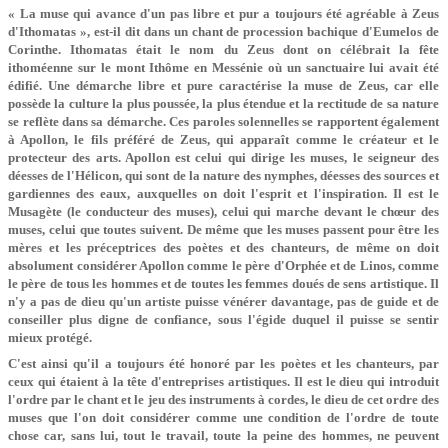
« La muse qui avance d'un pas libre et pur a toujours été agréable à Zeus
d'Ithomatas », est-il dit dans un chant de procession bachique d'Eumelos de
Corinthe. Ithomatas était le nom du Zeus dont on célébrait la fête
ithoméenne sur le mont Ithôme en Messénie où un sanctuaire lui avait été
édifié. Une démarche libre et pure caractérise la muse de Zeus, car elle
possède la culture la plus poussée, la plus étendue et la rectitude de sa nature
se reflète dans sa démarche. Ces paroles solennelles se rapportent également
à Apollon, le fils préféré de Zeus, qui apparaît comme le créateur et le
protecteur des arts. Apollon est celui qui dirige les muses, le seigneur des
déesses de l'Hélicon, qui sont de la nature des nymphes, déesses des sources et
gardiennes des eaux, auxquelles on doit l'esprit et l'inspiration. Il est le
Musagète (le conducteur des muses), celui qui marche devant le chœur des
muses, celui que toutes suivent. De même que les muses passent pour être les
mères et les préceptrices des poètes et des chanteurs, de même on doit
absolument considérer Apollon comme le père d'Orphée et de Linos, comme
le père de tous les hommes et de toutes les femmes doués de sens artistique. Il
n'y a pas de dieu qu'un artiste puisse vénérer davantage, pas de guide et de
conseiller plus digne de confiance, sous l'égide duquel il puisse se sentir
mieux protégé.
C'est ainsi qu'il a toujours été honoré par les poètes et les chanteurs, par
ceux qui étaient à la tête d'entreprises artistiques. Il est le dieu qui introduit
l'ordre par le chant et le jeu des instruments à cordes, le dieu de cet ordre des
muses que l'on doit considérer comme une condition de l'ordre de toute
chose car, sans lui, tout le travail, toute la peine des hommes, ne peuvent