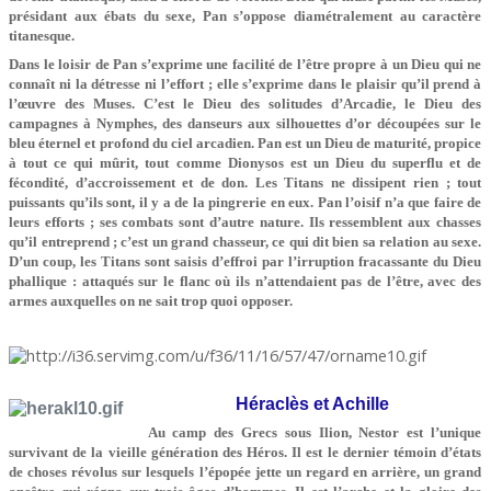
présidant aux ébats du sexe, Pan s’oppose diamétralement au caractère
titanesque.
Dans le loisir de Pan s’exprime une facilité de l’être propre à un Dieu qui ne
connaît ni la détresse ni l’effort ; elle s’exprime dans le plaisir qu’il prend à
l’œuvre des Muses. C’est le Dieu des solitudes d’Arcadie, le Dieu des
campagnes à Nymphes, des danseurs aux silhouettes d’or découpées sur le
bleu éternel et profond du ciel arcadien. Pan est un Dieu de maturité, propice
à tout ce qui mûrit, tout comme Dionysos est un Dieu du superflu et de
fécondité, d’accroissement et de don. Les Titans ne dissipent rien ; tout
puissants qu’ils sont, il y a de la pingrerie en eux. Pan l’oisif n’a que faire de
leurs efforts ; ses combats sont d’autre nature. Ils ressemblent aux chasses
qu’il entreprend ; c’est un grand chasseur, ce qui dit bien sa relation au sexe.
D’un coup, les Titans sont saisis d’effroi par l’irruption fracassante du Dieu
phallique : attaqués sur le flanc où ils n’attendaient pas de l’être, avec des
armes auxquelles on ne sait trop quoi opposer.
Héraclès et Achille
Au camp des Grecs sous Ilion, Nestor est l’unique
survivant de la vieille génération des Héros. Il est le dernier témoin d’états
de choses révolus sur lesquels l’épopée jette un regard en arrière, un grand