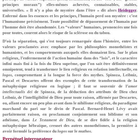
principes moraux”) elles-mêmes achevées, connaissables, stables,
universelles. « Il n’y a plus de mystère dans l’être » dit alors
Heidegger
.
Enfermé dans les essences et les principes, l’humain perd son mystère : c’est
l’humanisme précisément. Toute possibilité de dépassement de l’humain par
l’homme doit être abandonnée. Les “valeurs” humaines, prononcées une fois
pour toutes, courent alors le risque de la sclérose ou du tabou.
D’où la séparation, qui s’est toujours remarquée dans l’histoire, entre les
valeurs proclamées avec emphase par les philosophies monothéistes et
humanistes, et les comportements auxquels elles donnaient lieu. Sur le plan
religieux, l’enfermement de l’action humaine dans des “lois”, et le caractère
infini mais fini à la fois du Dieu suprême, que l’on sait être définitivement
omnipotent, tend à transformer le lien religieux en relation intellectuelle, en
logos
, compromettant à la longue la force des mythes. Spinoza, Leibniz,
Pascal et Descartes offrent des exemples de cette transformation de la
métaphysique religieuse en logique ; il faut se souvenir de l’
amor
intellectualis dei
de Spinoza, de la déduction des attributs de Dieu chez
Leibniz, de l’intelligibilité de Dieu pour toute raison, affirmée par Descartes,
ou, allant encore un peu plus avant dans le nihilisme religieux, du paradigme
marchand du pari sur le divin de Pascal. Bernard-Henri Lévy avait
parfaitement raison, en proclamant conjointement son biblisme et son
athéisme, dans
Le Testament de Dieu
, de se dire fidèle à la religion
métaphysique hébraïque, creuset des autres monothéismes, la première à
avoir formulé la préférence du
logos
sur le
muthos
.
Perpétuel interrogateur