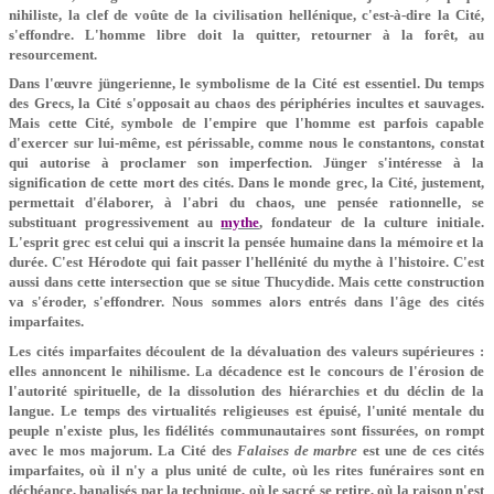
nihiliste, la clef de voûte de la civilisation hellénique, c'est-à-dire la Cité,
s'effondre. L'homme libre doit la quitter, retourner à la forêt, au
resourcement.
Dans l'œuvre jüngerienne, le symbolisme de la Cité est essentiel. Du temps
des Grecs, la Cité s'opposait au chaos des périphéries incultes et sauvages.
Mais cette Cité, symbole de l'empire que l'homme est parfois capable
d'exercer sur lui-même, est périssable, comme nous le constantons, constat
qui autorise à proclamer son imperfection. Jünger s'intéresse à la
signification de cette mort des cités. Dans le monde grec, la Cité, justement,
permettait d'élaborer, à l'abri du chaos, une pensée rationnelle, se
substituant progressivement au
mythe
, fondateur de la culture initiale.
L'esprit grec est celui qui a inscrit la pensée humaine dans la mémoire et la
durée. C'est Hérodote qui fait passer l'hellénité du mythe à l'histoire. C'est
aussi dans cette intersection que se situe Thucydide. Mais cette construction
va s'éroder, s'effondrer. Nous sommes alors entrés dans l'âge des cités
imparfaites.
Les cités imparfaites découlent de la dévaluation des valeurs supérieures :
elles annoncent le nihilisme. La décadence est le concours de l'érosion de
l'autorité spirituelle, de la dissolution des hiérarchies et du déclin de la
langue. Le temps des virtualités religieuses est épuisé, l'unité mentale du
peuple n'existe plus, les fidélités communautaires sont fissurées, on rompt
avec le mos majorum. La Cité des
Falaises de marbre
est une de ces cités
imparfaites, où il n'y a plus unité de culte, où les rites funéraires sont en
déchéance, banalisés par la technique, où le sacré se retire, où la raison n'est