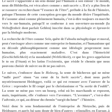
Le sacré s’apparente à un sens donné par l’humain à son entour : le monde,
nous dit Hölderlin, est vécu alors comme « nuit sacrée ». Il n’y a plus lieu de
se rassurer en recherchant “l′essence de l’être”, prélude à la fin de l’histoire,
puisque l’homme de cette conception grecque du monde désire l’inquiétude.
Il s’assume ainsi comme pleinement humain, c’est-à-dire toujours en marche
vers le sur-humain, puisqu’il se conforme à son ouverture-au-monde (la
Weltoffenheit
dont parlait Gehlen) inscrite dans sa physiologie et éprouvée
par la biologie moderne.
La recherche de l’être comme
Sein
, quête de l’absolu métaphysique et moral,
peut s’envisager alors comme une entreprise
in
-humaine, et l’humanisme qui
en découle philosophiquement comme une idéologie proprement non-
humaine, plus exactement maladive. C’est dans l’historicité
(
Geschichtlichkeit
) et la mondanité (
Weltlichkeit
), ce que les grecs appelaient
le to on (l’étant) et les latins l’
existentia
, que réside le chemin que nous
pouvons choisir de suivre ou de ne pas suivre.
Le suivre, s’enfoncer dans le
Holzweg
, la sente de bûcheron qui ne mène
“nulle part” sinon “au cœur de la forêt sacrée”, dont nous parle
mystérieusement Heidegger, voilà ce qui est renouer avec l’aurore de la
Grèce : reprendre le fil coupé par le christianisme et “la sortir de l’oubli”.
La sente ne mène pas vers un bourg, celui où les marchands se reposent,
mais, inquiétante, elle s’enfonce vers l’aventure. “L’aventure”, c’est-à-dire
l’advenir, ce qui, au détour du chemin “surgit du futur” : l’histoire.
Voici donc le sens fondamental de l’entreprise de Nietzsche, puis de
Heidegger, et après lui sans doute de bien d’autres : réinstaller, en Europe, à