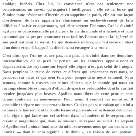
ambigu, indécis. Chez lui, la conscience n'est pas seulement une
connaissance, un savoir qu'acquiert l'intelligence ; elle est la force qui
élimine toute résistance d'inertie et en supprime le poids, elle est une façon
d'ordonner, de faire apparaître clairement un enchevêtrement de faits
difficiles à saisir et opprimants, qui déconcertent l'homme. Car la divinité
agit par sa conscience, elle participe à la vie du monde et à la nôtre et nous
communique sa propre assurance et sa facilité, l'assurance et la légèreté de
son pied fait pour la danse. Ce qui demeure indécis, qui fait encore l'objet
d'un doute et qui échappe à la décision, est étranger à sa route.
C'est ainsi que l'on ne trouve pas, non plus, la divinité dans ces domaines
intermédiaires où se perd la pensée, où les chimères apparaissent et
disparaissent. Le royaume sur lequel elle règne n'est pas celui de l'utopie.
Nous peuplons la terre de rêves et d’êtres qui reviennent vers nous, se
penchent sur nous et qui nous font peur jusque dans notre sommeil. Nous
sentons, comme à travers une mince cloison, que le monde qui nous est
incompréhensible est rempli d'effroi, de spectres redoutables dont la vue fait
reculer jusqu'aux plus braves. Apollon nous libère de cette peur et nous
donne confiance en nous-mêmes. Pour nous, il combat les monstres. Il
assemble et sépare tout en prenant forme. Ce n'est pas sans raison qu'on lui a
consacré le laurier, dont la feuille ferme et puissante est nettement déformée,
ni la cigale, qui lance son cri strident dans la lumière, ni le serpent, cette
créature magnifique qui, dans sa luisance, se repose au soleil. Le serpent
d'Apollon est l'animal lumineux du midi. Souvenons-nous qu'une branche de
laurier — dont le nom signifie « le divin », en raison de son pouvoir