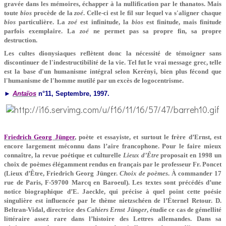
gravée dans les mémoires, échapper à la nullification par le thanatos. Mais
toute
bios
procède de la
zoé
. Celle-ci est le fil sur lequel va s'aligner chaque
bios
particulière. La
zoé
est infinitude, la
bios
est finitude, mais finitude
parfois exemplaire. La
zoé
ne permet pas sa propre fin, sa propre
destruction.
Les cultes dionysiaques reflètent donc la nécessité de témoigner sans
discontinuer de l'indestructibilité de la vie. Tel fut le vrai message grec, telle
est la base d'un humanisme intégral selon Kerényi, bien plus fécond que
l'humanisme de l'homme mutilé par un excès de logocentrisme.
►
Antaïos
n°11, Septembre, 1997.
Friedrich Georg Jünger
, poète et essayiste, et surtout le frère d’Ernst, est
encore largement méconnu dans l’aire francophone. Pour le faire mieux
connaître, la revue poétique et culturelle
Lieux d’Être
proposait en 1998 un
choix de poèmes élégamment rendus en français par le professeur Fr. Poncet
(Lieux d’Être, Friedrich Georg Jünger.
Choix de poèmes
. À commander 17
rue de Paris, F-59700 Marcq en Baroeul). Les textes sont précédés d’une
notice biographique d’E. Jaeckle, qui précise à quel point cette poésie
singulière est influencée par le thème nietzschéen de l’Éternel Retour. D.
Beltran-Vidal, directrice des
Cahiers Ernst Jünger
, étudie ce cas de gémellité
littéraire assez rare dans l’histoire des Lettres allemandes. Dans sa