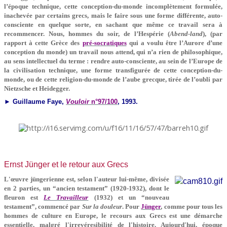
l’époque technique, cette conception-du-monde incomplètement formulée,
inachevée par certains grecs, mais le faire sous une forme différente, auto-
consciente en quelque sorte, en sachant que même ce travail sera à
recommencer. Nous, hommes du soir, de l’Hespérie (
Abend-land
), (par
rapport à cette Grèce des
pré-socratiques
qui a voulu être l’Aurore d’une
conception du monde) un travail nous attend, qui n’a rien de philosophique,
au sens intellectuel du terme : rendre auto-consciente, au sein de l’Europe de
la civilisation technique, une forme transfigurée de cette conception-du-
monde, ou de cette religion-du-monde de l’aube grecque, tirée de l’oubli par
Nietzsche et Heidegger.
► Guillaume Faye,
Vouloir
n°97/100
, 1993.
Ernst Jünger et le retour aux Grecs
L'œuvre jüngerienne est, selon l'auteur lui-même, divisée
en 2 parties, un “ancien testament” (1920-1932), dont le
fleuron est
Le Travailleur
(1932) et un “nouveau
testament”, commencé par
Sur la douleur
. Pour
Jünger
, comme pour tous les
hommes de culture en Europe, le recours aux Grecs est une démarche
essentielle, malgré l'irrevéresibilité de l'histoire. Aujourd'hui, époque