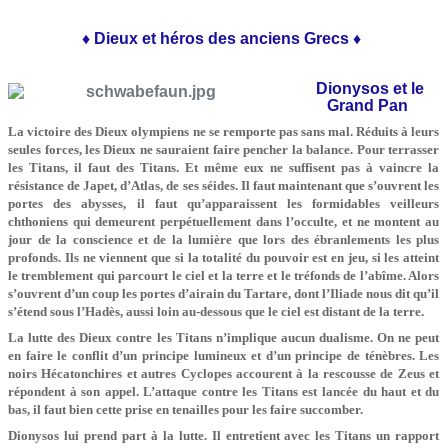
♦ Dieux et héros des anciens Grecs ♦
Dionysos et le
Grand Pan
La victoire des Dieux olympiens ne se remporte pas sans mal. Réduits à leurs
seules forces, les Dieux ne sauraient faire pencher la balance. Pour terrasser
les Titans, il faut des Titans. Et même eux ne suffisent pas à vaincre la
résistance de Japet, d’Atlas, de ses séides. Il faut maintenant que s’ouvrent les
portes des abysses, il faut qu’apparaissent les formidables veilleurs
chthoniens qui demeurent perpétuellement dans l’occulte, et ne montent au
jour de la conscience et de la lumière que lors des ébranlements les plus
profonds. Ils ne viennent que si la totalité du pouvoir est en jeu, si les atteint
le tremblement qui parcourt le ciel et la terre et le tréfonds de l’abîme. Alors
s’ouvrent d’un coup les portes d’airain du Tartare, dont l’Iliade nous dit qu’il
s’étend sous l’Hadès, aussi loin au-dessous que le ciel est distant de la terre.
La lutte des Dieux contre les Titans n’implique aucun dualisme. On ne peut
en faire le conflit d’un principe lumineux et d’un principe de ténèbres. Les
noirs Hécatonchires et autres Cyclopes accourent à la rescousse de Zeus et
répondent à son appel. L’attaque contre les Titans est lancée du haut et du
bas, il faut bien cette prise en tenailles pour les faire succomber.
Dionysos lui prend part à la lutte. Il entretient avec les Titans un rapport