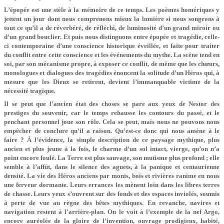
L’épopée est une stèle à la mémoire de ce temps. Les poèmes homériques y
jettent un jour dont nous comprenons mieux la lumière si nous songeons à
tout ce qu’il a de réverbéré, de réfléchi, de luminosité d’un grand miroir ou
d’un grand bouclier. Et puis nous distinguons entre épopée et tragédie, celle-
ci contemporaine d’une conscience historique éveillée, et faite pour traiter
du conflit entre cette conscience et les événements du mythe. La scène tend en
soi, par son mécanisme propre, à exposer ce conflit, de même que les chœurs,
monologues et dialogues des tragédies énoncent la solitude d’un Héros qui, à
mesure que les Dieux se retirent, devient l’immanquable victime de la
nécessité tragique.
Il se peut que l’ancien état des choses se pare aux yeux de Nestor des
prestiges du souvenir, car le temps rehausse les contours du passé, et le
penchant personnel joue son rôle. Cela se peut, mais nous ne pouvons nous
empêcher de conclure qu’il a raison. Qu’est-ce donc qui nous amène à le
faire ? À l’évidence, la simple description de ce paysage mythique, plus
ancien et plus jeune à la fois, le charme d’un sol intact, vierge, qu’on n’a
point encore foulé. La Terre est plus sauvage, son mutisme plus profond ; elle
semble à l’affût, dans le silence des aguets, à la panique et centaurienne
densité. La vie des Héros anciens par monts, bois et rivières ranime en nous
une ferveur dormante. Leurs errances les mènent loin dans les libres terres
de chasse. Leurs yeux s’ouvrent sur des fonds et des espaces inviolés, soumis
à perte de vue au règne des bêtes mythiques. En revanche, navires et
navigation restent à l’arrière-plan. On le voit à l’exemple de la nef Argo,
encore auréolée de la gloire de l’invention, ouvrage prodigieux, habité,