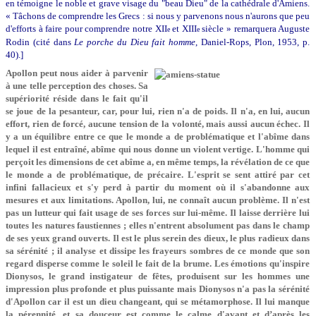
en témoigne le noble et grave visage du "beau Dieu" de la cathédrale d'Amiens.
« Tâchons de comprendre les Grecs : si nous y parvenons nous n'aurons que peu
d'efforts à faire pour comprendre notre XII
et XIII
siècle » remarquera Auguste
e
e
Rodin (cité dans
Le porche du Dieu fait homme
, Daniel-Rops, Plon, 1953, p.
40).]
Apollon peut nous aider à parvenir
à une telle perception des choses. Sa
supériorité réside dans le fait qu'il
se joue de la pesanteur, car, pour lui, rien n'a de poids. Il n'a, en lui, aucun
effort, rien de forcé, aucune tension de la volonté, mais aussi aucun échec. Il
y a un équilibre entre ce que le monde a de problématique et l'abîme dans
lequel il est entraîné, abîme qui nous donne un violent vertige. L'homme qui
perçoit les dimensions de cet abîme a, en même temps, la révélation de ce que
le monde a de problématique, de précaire. L'esprit se sent attiré par cet
infini fallacieux et s'y perd à partir du moment où il s'abandonne aux
mesures et aux limitations. Apollon, lui, ne connaît aucun problème. Il n'est
pas un lutteur qui fait usage de ses forces sur lui-même. Il laisse derrière lui
toutes les natures faustiennes ; elles n'entrent absolument pas dans le champ
de ses yeux grand ouverts. Il est le plus serein des dieux, le plus radieux dans
sa sérénité ; il analyse et dissipe les frayeurs sombres de ce monde que son
regard disperse comme le soleil le fait de la brume. Les émotions qu'inspire
Dionysos, le grand instigateur de fêtes, produisent sur les hommes une
impression plus profonde et plus puissante mais Dionysos n'a pas la sérénité
d'Apollon car il est un dieu changeant, qui se métamorphose. Il lui manque
la pérennité, et sa douceur est comme le calme d'avant et d’après les