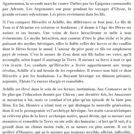
Agamemnon, la seconde marche contre Thèbes par les Épigones commandés
par Adraste. Les Argonautes ont pour pendant les voyages d’Ulysse, la
grande errance odysséenne. Les pères reviennent dans les fils.
Si l’on compare Héraclès et Achille, des différences se font jour. Le fils de
Zeus et d’Alcmène est créateur et fondateur ; il donne à l’âge des Héros ses
assises et ses bornes. Une veine de force héracléenne se mêle à tous
événements. Le mythe héracléen, non content d’être le plus riche et le plus
puissant des mythes héroïques, offre le fidèle reflet des forces et des conflits
dont le Héros forme le nœud. L’amour du père pour ce fils est amplement
payé de retour. C’est le
nomos
de Zeus dont son fils balise ses voies, qu’il
accomplit, selon lequel il aménage la Terre. Il mesure sa force à tout ce qui
s’en écarte. Les combats qu’Héraclès a livrés appartiennent aux temps
révolus, Achille n’a nul besoin de les reproduire. Il trouve tout bâti ce dont
Héraclès a jeté les fondations. La Royauté héroïque est dûment jalonnée,
arpentée, Thésée l’a encore élargie et consolidée.
Achille est élevé dans le sein de ces fermes institutions. Aux Centaures ne le
lie plus que l’éducation donnée par Chiron ; une dernière fois, les Amazones
se mesurent à lui, mais ce combat n’est plus qu’un épisode de la lutte pou
Ilion. En lui, Homère a réuni tout ce qui distingue la nouvelle génération,
dont il est le protagoniste et l’archétype héroïque. Ses traits caractéristiques
ne relèvent plus de la force archaïque native, quasi divine, qui se mesure aux
monstres et remodèle la Terre en sûr asile des humains ; si fort qu’il soit, il a
grandi dans un climat moins rude, et sa nature est plus amène. Il est le
préféré d’Homère, qui ne le montre pas toujours terrible, effréné, inflexible,