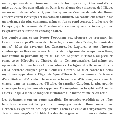
animé, qui suscite un étonnement durable bien après lui, et lui vaut d’être
mise au rang des constellations. Dans le catalogue des vaisseaux de l’Iliade,
aucun nom de nef n’est cité, pas plus qu’on ne s’étonne de voir des flottes
entières courir l’Archipel et les côtes du continent. La construction navale est
un artisanat des plus communs, même si l’on se rend compte, à la lecture de
l’épopée, que le domaine de Poséidon n’est entamé qu’avec réticence, et que
l’exploration se limite au cabotage côtier.
Les combats narrés par Nestor l’opposent aux piqueurs de taureaux, les
Centaures à corps d’homme de Thessalie, aux monstres "velus, habitants des
monts", hôtes des cavernes. Les Centaures, les Lapithes, et tout l’énorme
combat qui se livre entre eux font partie intégrante des temps héracléens,
tout comme la puissante figure du roi des Lapithes Pirithoos, au premier
rang, avec Héraclès et Thésée, de la Centauromachie. Lui-même est
apparenté à la branche des Hippocentaures. La lignée des Héros achilléens
est la dernière éduquée par le Centaure Chiron. Le duel contre les bêtes
mythiques appartient à l’âge héroïque d’Héraclès, tout comme l’existence
d’une Atalante d’Arcadie, chasseresse à la manière d’Artémis, ou encore la
chasse, dans les campagnes d’Étolie, du sanglier Calydon, la plus grande
chasse que le mythe nous ait rapportée. On ne quitte pas la sphère d’Artémis
; c’est elle qui a lâché le sanglier, et Atalante elle-même est mêlée au récit.
Les événements ont un cours parallèle. De grandes expéditions de l’âge
héracléen ressortent la première campagne contre Ilion, menée par
Héraclès, l’expédition des Sept contre Thèbes et celle des Argonautes, que
Jason mène jusqu’en Colchide. La deuxième guerre d’Ilion est conduite par