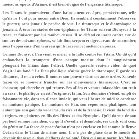
moissons, époux d’Ariane, il est bien éloigné de l’engeance titanesque.
Les Titans le poursuivent d’une haine attentive, âpre, persévérante, telle
qu’ils ne l’ont pour aucun autre Dieu. Ils semblent constamment l’observer,
le guetter, sans jamais le perdre de vue. Le titanesque et le dionysiaque se
jouxtent. À tous les stades de son épiphanie, les Titans suivent Dionysos à la
trace, et finissent par lui tomber dessus. Il se défend en usant contre eux de
son art des métamorphoses, se fait lion, serpent et tigre, avant de succomber,
sous l’apparence d’un taureau qu’ils lacèrent et mettent en pièces.
Comme Dionysos, Pan vient se mêler à la lutte contre les Titans. On dit qu’il
embouchait la trompette d’une conque marine dont le mugissement
plongeait les Titans dans l’effroi. Quelle querelle veut-on vider, de quoi
s’agit-il au fond ? Le Dieu phallique n’aime guère le titanesque, il garde ses
distances, il est au refus. Il montre son pouvoir dans un autre ordre. Sa seule
façon de se mouvoir tranche sur les mouvements titanesques. C’est un
chasseur, qui cherche et qui trouve. Ses allées et venues inlassables ont trait
au sexe ; le phallique en est l’origine et la fin. Son domaine s’étend, empli de
foisonnante vie, dans un silence inviolé, qui vers l’heure de midi se condense
en mutisme panique. Le mutisme de Pan, son repos sont phalliques, tout
autant que son goût du vacarme, du rire et de la frénésie. Il vient du fond des
origines, en géniteur, en fils des Dieux et des Nymphes. Qu’il dorme de son
profond somme méridien, ou qu’il s’éveille et déambule, ses traits sont ceux
du géniteur. La force de procréation n’est pas enclose en lui comme le fleuve
Océan dans le Titan de même nom. Il n’a pas de place dans le monde du
devenir titanesque, tissu d’efforts de volonté. Dieu qui muse parmi les Muses,