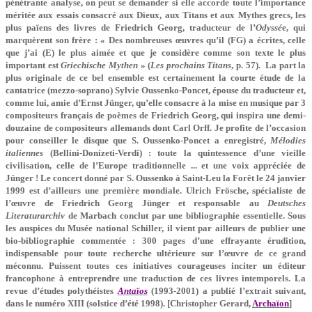
pénétrante analyse, on peut se demander si elle accorde toute l’importance
méritée aux essais consacré aux Dieux, aux Titans et aux Mythes grecs, les
plus païens des livres de Friedrich Georg, traducteur de l’
Odyssé
e, qui
marquèrent son frère : « Des nombreuses œuvres qu’il (FG) a écrites, celle
que j’ai (E) le plus aimée et que je considère comme son texte le plus
important est
Griechische Mythen
» (
Les prochains Titans
, p. 57). La part la
plus originale de ce bel ensemble est certainement la courte étude de la
cantatrice (mezzo-soprano) Sylvie Oussenko-Poncet, épouse du traducteur et,
comme lui, amie d’Ernst Jünger, qu’elle consacre à la mise en musique par 3
compositeurs français de poèmes de Friedrich Georg, qui inspira une demi-
douzaine de compositeurs allemands dont Carl Orff. Je profite de l’occasion
pour conseiller le disque que S. Oussenko-Poncet a enregistré,
Mélodies
italiennes
(Bellini-Donizeti-Verdi) : toute la quintessence d’une vieille
civilisation, celle de l’Europe traditionnelle ... et une voix appréciée de
Jünger ! Le concert donné par S. Oussenko à Saint-Leu la Forêt le 24 janvier
1999 est d’ailleurs une première mondiale. Ulrich Frösche, spécialiste de
l’œuvre de Friedrich Georg Jünger et responsable au
Deutsches
Literaturarchiv
de Marbach conclut par une bibliographie essentielle. Sous
les auspices du Musée national Schiller, il vient par ailleurs de publier une
bio-bibliographie commentée : 300 pages d’une effrayante érudition,
indispensable pour toute recherche ultérieure sur l’œuvre de ce grand
méconnu. Puissent toutes ces initiatives courageuses inciter un éditeur
francophone à entreprendre une traduction de ces livres intemporels. La
revue d’études polythéistes
Antaïos
(1993-2001) a publié l’extrait suivant,
dans le numéro XIII (solstice d’été 1998). [Christopher Gerard,
Archaïon
]