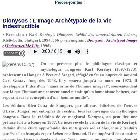
Pièces-jointes :
Dionysos : L'Image Archétypale de la Vie
Indestructible
• Recension : Karl Kerényi,
Dionysos. Urbild des unzerstörbaren Lebens
,
Klett-Cotta, Stuttgart, 1994, 366 p. (en anglais :
Dionysos : Archetypal Image
of Indestructible Life
, 1996)
On ne présente plus le philologue classique et
mythologue hongrois Karl Kerényi (1897-1973),
professeur en Hongrie à Pecs et à Szeged, réfugié en Suisse auprès de son ami
Carl Gustav Jung dès 1943, il y restera jusqu'à sa mort en 1973. Il
développera l'idée d'un "humanisme de l'homme intégral", sous-entendant
par là que l'humanisme conventionnel n'était qu'un humanisme boiteux, car
reposant sur la conception d'un "homme mutilé".
Les éditions Klett-Cotta de Stuttgart, par ailleurs éditrices de l'œuvre
d'Ernst Jünger, ont entrepris de rééditer tous les ouvrages du mythologue
hongrois. Dans la réédition de ce magistral
Dionysos
, on peut lire une
préface écrite à Rome en 1967. Ce texte révèle la vision de la vie de Kerényi,
déduite d'une étude approfondie des mots grecs
zoé
et
bios
, tous 2 traduits
par “vie” en français et par
Leben
en allemand. Il est impératif de connaître
ce que les Grecs entendaient par “vie” pour comprendre l'ampleur et