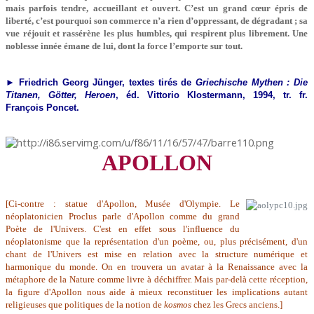
mais parfois tendre, accueillant et ouvert. C’est un grand cœur épris de
liberté, c’est pourquoi son commerce n’a rien d’oppressant, de dégradant ; sa
vue réjouit et rassérène les plus humbles, qui respirent plus librement. Une
noblesse innée émane de lui, dont la force l’emporte sur tout.
► Friedrich Georg Jünger, textes tirés de
Griechische Mythen : Die
Titanen, Götter, Heroen
, éd. Vittorio Klostermann, 1994, tr. fr.
François Poncet.
APOLLON
[Ci-contre : statue d'Apollon, Musée d'Olympie. Le
néoplatonicien Proclus parle d'Apollon comme du grand
Poète de l'Univers. C'est en effet sous l'influence du
néoplatonisme que la représentation d'un poème, ou, plus précisément, d'un
chant de l'Univers est mise en relation avec la structure numérique et
harmonique du monde. On en trouvera un avatar à la Renaissance avec la
métaphore de la Nature comme livre à déchiffrer. Mais par-delà cette réception,
la figure d'Apollon nous aide à mieux reconstituer les implications autant
religieuses que politiques de la notion de
kosmos
chez les Grecs anciens.]