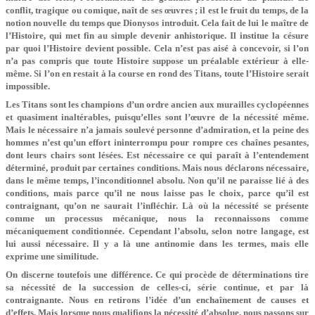
conflit, tragique ou comique, naît de ses œuvres ; il est le fruit du temps, de la
notion nouvelle du temps que Dionysos introduit. Cela fait de lui le maître de
l’Histoire, qui met fin au simple devenir anhistorique. Il institue la césure
par quoi l’Histoire devient possible. Cela n’est pas aisé à concevoir, si l’on
n’a pas compris que toute Histoire suppose un préalable extérieur à elle-
même. Si l’on en restait à la course en rond des Titans, toute l’Histoire serait
impossible.
Les Titans sont les champions d’un ordre ancien aux murailles cyclopéennes
et quasiment inaltérables, puisqu’elles sont l’œuvre de la nécessité même.
Mais le nécessaire n’a jamais soulevé personne d’admiration, et la peine des
hommes n’est qu’un effort ininterrompu pour rompre ces chaînes pesantes,
dont leurs chairs sont lésées. Est nécessaire ce qui paraît à l’entendement
déterminé, produit par certaines conditions. Mais nous déclarons nécessaire,
dans le même temps, l’inconditionnel absolu. Non qu’il ne paraisse lié à des
conditions, mais parce qu’il ne nous laisse pas le choix, parce qu’il est
contraignant, qu’on ne saurait l’infléchir. Là où la nécessité se présente
comme un processus mécanique, nous la reconnaissons comme
mécaniquement conditionnée. Cependant l’absolu, selon notre langage, est
lui aussi nécessaire. Il y a là une antinomie dans les termes, mais elle
exprime une similitude.
On discerne toutefois une différence. Ce qui procède de déterminations tire
sa nécessité de la succession de celles-ci, série continue, et par là
contraignante. Nous en retirons l’idée d’un enchaînement de causes et
d’effets. Mais lorsque nous qualifions la nécessité d’absolue, nous passons sur