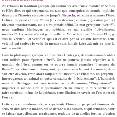
Au rebours, la tradition grecque qui commence avec Anaximandre de Samos
et Héraclite, et qui serpentera, en tant que conception-du-monde implicite
dans toute l’histoire européenne jusqu’à
Nietzsche
, se refuse à nommer l’être.
Celui-ci est pensé comme
Wesen
(être-en-devenir), comme
gignesthai
[naître]
(devenir transformant), mais n’est jamais défini. Le mot grec pour “vérité”,
nous explique Heidegger, est
alèthéia
, ce qui signifie “dévoilement
inachevé”. La vérité n’y est point celle du Yahvé biblique, “Je suis l’Un, je
suis la Vérité”. Est vérité ce qui est éclairé par la volonté humaine, cette
volonté qui soulève le voile du monde sans jamais faire advenir au jour la
même réalité.
Dans la philosophie grecque, comme chez Heidegger, des mots innombrables
sont utilisés pour “penser l’être”. On ne pourra jamais répondre à la
question de l’être, comme on ne pourra jamais connaître “l′essence du
fleuve”, perpétuellement changeant, qui coule sous le pont. Le monde, dans
son être-devenir, reste alors toujours “l’Obscur”, et l’homme, un perpétuel
interrogateur, un animal en quête constante de “l’éclairement”. L’hominité,
nous dit Heidegger, est caractérisée par le
deinotaton
, “l’inquiétance” :
inquiéter le monde, c’est le questionner éternellement, le faire sortir et se
faire sortir soi-même de la quiétude, cette illusion de savoir où l’on est et où
l’on va.
Cette conception-du-monde se représente l’humain, perpétuel donneur de
sens, en duel avec le monde, qui se dérobe à ses assauts, et qui demande, pour
se laisser partiellement arraisonner, toujours de nouvelles formes d’action