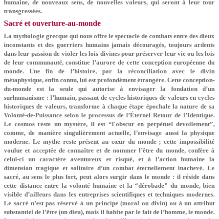
humaine, de nouveaux sens, de nouvelles valeurs, qui seront à leur tour
transgressées.
Sacré et ouverture-au-monde
La mythologie grecque qui nous offre le spectacle de combats entre des dieux
inconstants et des guerriers humains jamais découragés, toujours ardents
dans leur passion de violer les lois divines pour préserver leur vie ou les lois
de leur communauté, constitue l’aurore de cette conception européenne du
monde. Une fin de l’histoire, par la réconciliation avec le divin
métaphysique, enfin connu, lui est profondément étrangère. Cette conception-
du-monde est la seule qui autorise à envisager la fondation d’un
surhumanisme : l’humain, passant de cycles historiques de valeurs en cycles
historiques de valeurs, transforme à chaque étape épochale la nature de sa
Volonté-de-Puissance selon le processus de l’Éternel Retour de l’Identique.
Le cosmos reste un mystère, il est “l′obscur en perpétuel devoilement”,
comme, de manière singulièrement actuelle, l’envisage aussi la physique
moderne. Le mythe reste présent au cœur du monde ; cette impossibilité
voulue et acceptée de connaître et de nommer l’être du monde, confère à
celui-ci un caractère aventureux et risqué, et à l’action humaine la
dimension tragique et solitaire d’un combat éternellement inachevé. Le
sacré, au sens le plus fort, peut alors surgir dans le monde : il réside dans
cette distance entre la volonté humaine et la “dérobade” du monde, bien
visible d’ailleurs dans les entreprises scientifiques et techniques modernes.
Le sacré n’est pas réservé à un principe (moral ou divin) ou à un attribut
substantiel de l’être (un dieu), mais il habite par le fait de l’homme, le monde.