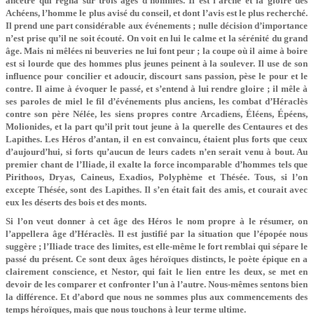
ancêtre qui régna sur trois âges d’hommes. Il est l’arche et la gloire des
Achéens, l’homme le plus avisé du conseil, et dont l’avis est le plus recherché.
Il prend une part considérable aux événements ; nulle décision d’importance
n’est prise qu’il ne soit écouté. On voit en lui le calme et la sérénité du grand
âge. Mais ni mêlées ni beuveries ne lui font peur ; la coupe où il aime à boire
est si lourde que des hommes plus jeunes peinent à la soulever. Il use de son
influence pour concilier et adoucir, discourt sans passion, pèse le pour et le
contre. Il aime à évoquer le passé, et s’entend à lui rendre gloire ; il mêle à
ses paroles de miel le fil d’événements plus anciens, les combat d’Héraclès
contre son père Nélée, les siens propres contre Arcadiens, Éléens, Épéens,
Molionides, et la part qu’il prit tout jeune à la querelle des Centaures et des
Lapithes. Les Héros d’antan, il en est convaincu, étaient plus forts que ceux
d’aujourd’hui, si forts qu’aucun de leurs cadets n’en serait venu à bout. Au
premier chant de l’Iliade, il exalte la force incomparable d’hommes tels que
Pirithoos, Dryas, Caineus, Exadios, Polyphème et Thésée. Tous, si l’on
excepte Thésée, sont des Lapithes. Il s’en était fait des amis, et courait avec
eux les déserts des bois et des monts.
Si l’on veut donner à cet âge des Héros le nom propre à le résumer, on
l’appellera âge d’Héraclès. Il est justifié par la situation que l’épopée nous
suggère ; l’Iliade trace des limites, est elle-même le fort remblai qui sépare le
passé du présent. Ce sont deux âges héroïques distincts, le poète épique en a
clairement conscience, et Nestor, qui fait le lien entre les deux, se met en
devoir de les comparer et confronter l’un à l’autre. Nous-mêmes sentons bien
la différence. Et d’abord que nous ne sommes plus aux commencements des
temps héroïques, mais que nous touchons à leur terme ultime.