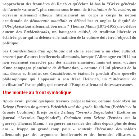
rapprochent des frontières du Reich et qu'éclate là-bas la “Grève générale
de l'armée vaincue”, plus connue sous le nom de
Révolution de Novembre
, un
écrivain allemand attaque littéralement au corps à corps la notion
occidentale de
démocratie mondiale
et défend bec et ongles la dignité de
l'
Obrigkeitsstaat
allemand. Son nom ? Thomas Mann (1875-1955), le célèbre
auteur des
Buddenbrooks
, un bourgeois cultivé, de tradition libérale et
éclairée, pour qui la défense et le maintien de la culture doit être l'objectif du
politique.
Ses
Considérations d'un apolitique
ont été la réaction à un choc culturel,
ressenti par d'autres intellectuels allemands, lorsque l'Allemagne en 1914 est
non seulement encerclée par des armées ennemies, mais est aussi victime
d'une campagne planétaire de diffamation, « comme s'il lui pleuvait de la
m... dessus ». Ensuite, ces
Considérations
étaient le produit d'une querelle
philosophique qui l'opposait à son frère Heinrich, un “littérateur de
civilisation” francophile, qui couvrait l'Empire allemand de ses sarcasmes.
Une montée au front symbolique
Après avoir publié quelques travaux préparatoires, comme
Gedanken im
Kriege
(
Pensées de guerre
),
Friedrich und die große Koalition
(
Frédéric et la
Grande Coalition
),
Briefe an die Zeitung “Svenska Dagebladet”
(Lettres au
journal “Svenska Dagebladet”),
Gedanken zum Kriege
(Pensées sur la
guerre), Thomas Mann, « en guerre au service des idées depuis plus de deux
ans », frappe un grand coup pour « soutenir l'héroïsme des soldats
allemands par des arguments intellectuels et des formules efficaces ».