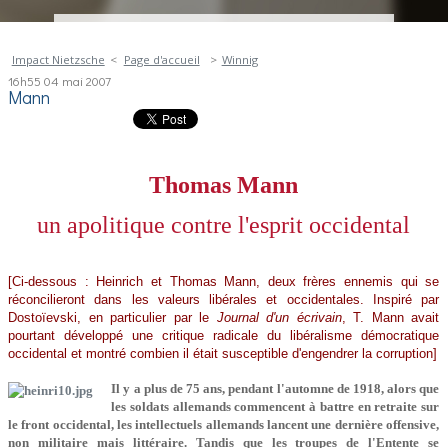
Impact Nietzsche
Page d'accueil
Winnig
16h55
04
mai 2007
Mann
Thomas Mann
un apolitique contre l'esprit occidental
[Ci-dessous : Heinrich et Thomas Mann, deux frères ennemis qui se
réconcilieront dans les valeurs libérales et occidentales. Inspiré par
Dostoïevski, en particulier par le
Journal d'un écrivain
, T. Mann avait
pourtant développé une critique radicale du libéralisme démocratique
occidental et montré combien il était susceptible d'engendrer la corruption]
Il y a plus de 75 ans, pendant l'automne de 1918, alors que
les soldats allemands commencent à battre en retraite sur
le front occidental, les intellectuels allemands lancent une dernière offensive,
non militaire mais littéraire. Tandis que les troupes de l'Entente se