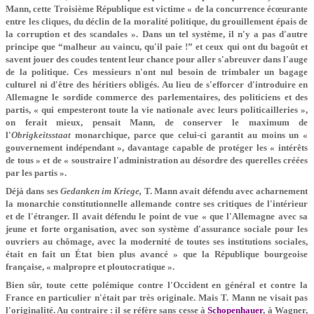
Mann, cette Troisième République est victime « de la concurrence écœurante
entre les cliques, du déclin de la moralité politique, du grouillement épais de
la corruption et des scandales ». Dans un tel système, il n'y a pas d'autre
principe que “malheur au vaincu, qu'il paie !” et ceux qui ont du bagoût et
savent jouer des coudes tentent leur chance pour aller s'abreuver dans l'auge
de la politique. Ces messieurs n'ont nul besoin de trimbaler un bagage
culturel ni d'être des héritiers obligés. Au lieu de s'efforcer d'introduire en
Allemagne le sordide commerce des parlementaires, des politiciens et des
partis, « qui empesteront toute la vie nationale avec leurs politicailleries »,
on ferait mieux, pensait Mann, de conserver le maximum de
l'
Obrigkeitsstaat
monarchique, parce que celui-ci garantit au moins un «
gouvernement indépendant », davantage capable de protéger les « intérêts
de tous » et de « soustraire l'administration au désordre des querelles créées
par les partis ».
Déjà dans ses
Gedanken im Kriege,
T. Mann avait défendu avec acharnement
la monarchie constitutionnelle allemande contre ses critiques de l'intérieur
et de l'étranger. Il avait défendu le point de vue « que l'Allemagne avec sa
jeune et forte organisation, avec son système d'assurance sociale pour les
ouvriers au chômage, avec la modernité de toutes ses institutions sociales,
était en fait un État bien plus avancé » que la République bourgeoise
française, « malpropre et ploutocratique ».
Bien sûr, toute cette polémique contre l'Occident en général et contre la
France en particulier n'était par très originale. Mais T. Mann ne visait pas
l'originalité. Au contraire : il se réfère sans cesse à
Schopenhauer
, à Wagner,