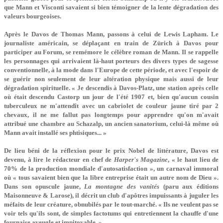
que Mann et Visconti savaient si bien témoigner de la lente dégradation des
valeurs bourgeoises.
Après le Davos de Thomas Mann, passons à celui de Lewis Lapham. Le
journaliste américain, se déplaçant en train de Zürich à Davos pour
participer au Forum, se remémore le célèbre roman de Mann. Il se rappelle
les personnages qui arrivaient là-haut porteurs des divers types de sagesse
conventionnelle, à la mode dans l'Europe de cette période, et avec l'espoir de
se guérir non seulement de leur altération physique mais aussi de leur
dégradation spirituelle. « Je descendis à Davos-Platz, une station après celle
où était descendu Castorp un jour de l'été 1907 et, bien qu'aucun cousin
tuberculeux ne m'attendît avec un cabriolet de couleur jaune tiré par 2
chevaux, il ne me fallut pas longtemps pour apprendre qu'on m'avait
attribué une chambre au Schazalp, un ancien sanatorium, celui-là même où
Mann avait installé ses phtisiques... »
De lieu béni de la réflexion pour le prix Nobel de littérature, Davos est
devenu, à lire le rédacteur en chef de
Harper's Magazine
, « le haut lieu de
70% de la production mondiale d'autosatisfaction », un carnaval immoral
où « tous savaient bien que la libre entreprise était un autre nom de Dieu ».
Dans son opuscule jaune,
La montagne des vanités
(paru aux éditions
Maisonneuve & Larose), il décrit un club d'apôtres impuissants à juguler les
méfaits de leur créature, obnubilés par le tout-marché. « Ils ne veulent pas se
voir tels qu'ils sont, de simples factotums qui entretiennent la chauffe d'une
fournaise aveugle et impitoyable. »