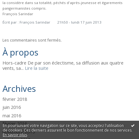
la considère dans sa totalité, péchés d'après-jeunesse et égarements
pangermanistes compris.
François Sarindar
Écrit par :
François Sarindar
21h50
-
lundi 17
juin 2013
Les commentaires sont fermés.
À propos
Hors-cadre De par son éclectisme, sa diffusion aux quatre
vents, sa...
Lire la suite
Archives
février 2018
juin 2016
mai 2016
février 2016
En poursuivant votre navigation sur ce site, vous acceptez l'utilisation
de cookies. Ces derniers assurent le bon fonctionnement de nos services.
novembre 2015
En savoir plus
.