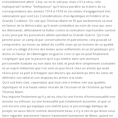
irrésistiblement attiré. Cela, on ne le sait pas, mais s'il l'a vécu, cela
expliquerait l'ardeur "belliqueuse" qu'il laissa paraître au travers de sa
correspondance des années 1914 à 1918 et ces textes d'engagement très
nationaliste que sont Les Considérations d'un Apolitique et Frédéric et la
Grande Coalition. On sait que Thomas Mann ne fit que tardivement sa mue
en faveur de la démocratie, qu'il avait combattue au nom de ceux qui, avec
les Allemands, défendaient la Kultur contre la civilisation représentée surtout
à ses yeux par les puissances alliées pendant la Grande Guerre. Qu'il eût
penché pour ce camp-là par conservatisme et patriotisme, cela pouvait se
comprendre, au moins au début du conflit, mais qu'un homme de sa qualité
se soit cru obligé d'écrire des textes aussi enflammés et un tel plaidoyer pro
domo en faveur de l'Allemagne en guerre c'est ce qui ne peut finalement
s'expliquer que par la passion qu'il a pu mettre dans une aventure
personnelle traduite ou non dans les faits et peut-être simplement souhaitée
et un esprit militariste que l'on sent un peu forcé chez un artiste qui avait
réussi pour sa part à échapper aux devoirs qui auraient pu être les siens de
défendre son idéal et son drapeau les armes à la main.
Qu'il soit bien clair, cependant, que tout cela n'enlève rien aux qualités
stylistiques et à la haute valeur morale de l'écrivain et de l'homme qu'était
Thomas Mann.
Peu importe finalement qu'il y ait eu chez lui une forme d'homosexualité non
avouée ou enfouie, ou une bisexualité pas totalement assumée, et que ce
soit encore cela qui explique son intérêt pour le personnage biblique de
Joseph, lui aussi décrit comme divinement beau, il n'y a rien là qui doive nous
faire regarder autrement l'œuvre hautement humaniste de Mann, quand on