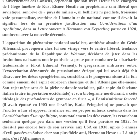
Gouvernement des Conseils, ce­pendant que son frère Heinrich se chargera
de l'éloge funèbre de Kurt Eisner. Hostile au prophétisme tant libéral que
soviétique, son rêve de « pays du milieu », ni belliciste ni pacifiste, troisième
voie personnaliste, synthèse de l'humain et du national comme il devait la
signifier lors de sa première justification aux
Considérations d'un
Apolitique
, dans sa
Lettre ouverte à Hermann von Keyserling
parue en 1920,
sombrera avec la nouvelle décennie.
L'apparition du phénomène national-socialiste, antithèse absolue du Génie
Allemand, provoquera chez lui son virage vers le centre libéral, tendance
prédominante de la République de Weimar, décidant de jeter dans les
institutions naissantes tout le poids de sa prose pour combattre la « barbarie
teutonisante » (dixit Edmond Vermeil), le grégarisme militarise outré,
l'exacerbation démesurée du prussianisme étriqué qui lui avait déjà fait
désavouer les thèses spenglériennes, considérant le pangermanisme à la fois
comme ennemi de l'esprit européen classique et de l'Allemagne elle­-même.
Son rejet méprisant de la plèbe nationale-socialiste, pâle copie du fascisme
italien (autre importation occidentale) et son biologisme nordicisant, « cette
idéologie des profondeurs de gymnase en furie », à l'antisémitisme forcené
(il avait épousé en 1905 une Israélite, Katia Pringsheim) ne pouvait que
l'inciter à fuir et apposer le silence sur ses propos initiaux contenus dans les
Considérations d'un Apolitique
, sans totalement les désavouer, les retouchant
seulement quelque peu dans une version qu'il fera paraître en 1922. Ne
disait-il pas encore lors de son arrivée aux USA en 1938, après 5 années
d'exil passées en Suisse chez son plus fidèle ami, Hermann Hesse : « Là où je
suis, c'est l'Allemagne ».