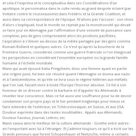
et cela il l'exprima et le conceptualisa dans ses Considérations d'un
apolitique, le personnalisa dans le culte rendu au grand despote éclairé (par
Voltaire contre le rousseauisme) dans Frédéric et la Grande Coalition, et
aussi dans sa correspondance de l'époque. N'allons pas l'accuser : son choix
d'alors s'expliquait, tout le monde ne rejetait pas la monstruosité qui devait
se faire jour en Allemagne par l'affirmation d'une volonté de puissance sans
complexe, peu de gens comprenaient alors les positions pacifistes,
l'aspiration à s'élever au-dessus de la mêlée partagée par des gens comme
Romain Rolland et quelques autres. Ce n'est qu'après la boucherie de la
Première Guerre, considérée comme une guerre fratricide si l'on élargissait
les perspectives en considérant l'ensemble européen ou la grande famille
humaine à l'échelle mondiale.
Mann qui avait épousé Katia Pringsheim, donc une femme ayant en partie
une origine juive, fut bien sûr révulsé quand l'Allemagne se donna aux nazis
et à l'antisémitisme, et qu'elle se livra sous le régime hitlérien aux méfaits
que l'on sait, faisant vivre à toute l'Europe l'horreur absolue. Ce fut à son
honneur de se dresser contre la barbarie et d'appeler les Allemands à
réveiller leur conscience. Mais ce fut aussi une souffrance pour lui de devoir
condamner son propre pays et le fuir pendant longtemps pour mieux se
faire entendre de l'extérieur, en Tchécoslovaquie, en Suisse, et aux USA.
Douleur exprimée dans des textes inoubliables : Appels aux Allemands,
Docteur Faustus, Journal, Lettres, etc.
Mann sauva ainsi le meilleur de la culture allemande - Goethe entre autres -
en l'emportant avec lui à l'étranger. Et j'admire toujours ce qu'il a écrit sur les
Grands penseurs que furent Schopenhauer et Nietzsche, même si certains