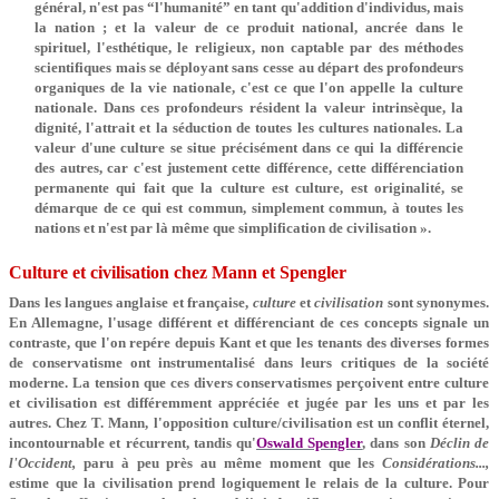
général, n'est pas “l'humanité” en tant qu'addition d'individus, mais
la nation ; et la valeur de ce produit national, ancrée dans le
spirituel, l'esthétique, le religieux, non captable par des méthodes
scientifiques mais se déployant sans cesse au départ des profondeurs
organiques de la vie nationale, c'est ce que l'on appelle la culture
nationale. Dans ces profondeurs résident la valeur intrinsèque, la
dignité, l'attrait et la séduction de toutes les cultures nationales. La
valeur d'une culture se situe précisément dans ce qui la différencie
des autres, car c'est justement cette différence, cette différenciation
permanente qui fait que la culture est culture, est originalité, se
démarque de ce qui est commun, simplement commun, à toutes les
nations et n'est par là même que simplification de civilisation ».
Culture et civilisation chez Mann et Spengler
Dans les langues anglaise et française,
culture
et
civilisation
sont synonymes.
En Allemagne, l'usage différent et différenciant de ces concepts signale un
contraste, que l'on repére depuis Kant et que les tenants des diverses formes
de conservatisme ont instrumentalisé dans leurs critiques de la société
moderne. La tension que ces divers conservatismes perçoivent entre culture
et civilisation est différemment appréciée et jugée par les uns et par les
autres. Chez T. Mann, l'opposition culture/civilisation est un conflit éternel,
incontournable et récurrent, tandis qu'
Oswald Spengler
, dans son
Déclin de
l'Occident,
paru à peu près au même moment que les
Considérations...,
estime que la civilisation prend logiquement le relais de la culture. Pour