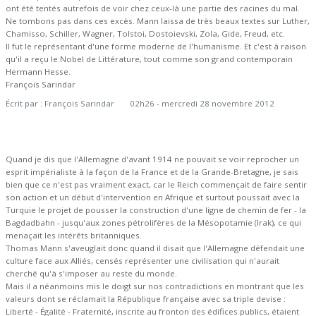
ont été tentés autrefois de voir chez ceux-là une partie des racines du mal.
Ne tombons pas dans ces excès. Mann laissa de très beaux textes sur Luther,
Chamisso, Schiller, Wagner, Tolstoi, Dostoievski, Zola, Gide, Freud, etc.
Il fut le représentant d'une forme moderne de l'humanisme. Et c'est à raison
qu'il a reçu le Nobel de Littérature, tout comme son grand contemporain
Hermann Hesse.
François Sarindar
Écrit par :
François Sarindar
02h26
-
mercredi 28
novembre 2012
Quand je dis que l'Allemagne d'avant 1914 ne pouvait se voir reprocher un
esprit impérialiste à la façon de la France et de la Grande-Bretagne, je sais
bien que ce n'est pas vraiment exact, car le Reich commençait de faire sentir
son action et un début d'intervention en Afrique et surtout poussait avec la
Turquie le projet de pousser la construction d'une ligne de chemin de fer - la
Bagdadbahn - jusqu'aux zones pétrolifères de la Mésopotamie (Irak), ce qui
menaçait les intérêts britanniques.
Thomas Mann s'aveuglait donc quand il disait que l'Allemagne défendait une
culture face aux Alliés, censés représenter une civilisation qui n'aurait
cherché qu'à s'imposer au reste du monde.
Mais il a néanmoins mis le doigt sur nos contradictions en montrant que les
valeurs dont se réclamait la République française avec sa triple devise :
Liberté - Égalité - Fraternité, inscrite au fronton des édifices publics, étaient