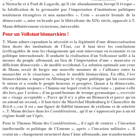
à Nietzsche et à Paul de Lagarde, qu'il cite abondamment, lorsqu'il évoque «
la falsification de la germanité par l'importation d'institutions politiques
totalement étrangères et non naturelles ». Cette « avancée brutale de la
démocratie », mise en branle par le libéralisme du XIX
siècle, apparaît à T.
e
Mann définitivement victorieuse, inéxorable.
Pour un
Volkstaat
bismarckien !
T. Mann admet cependant la
nécessité et la légitimité d'une démocratisation
bien dosée des institutions de l'État, car il faut tirer les conclusions
irréfragables de tous les changements qui sont intervenus en économie et en
politique internationale. Il souhaite la réalisation d'un
Volksstaat
taillé à la
mesure du peuple allemand, au lieu de l'importation d'une « mauvaise et
déficiente démocratie » de modèle occidental. La solution optimale aux yeux
de Mann, serait de forger une nouvelle mouture de « l'alliance entre la
monarchie et le césarisme », selon le modèle bismarckien. En effet, l'ère
bismarckienne a imposé en Allemagne le régime politique qui lui convenait
le mieux et a rendu le peuple heureux et prospère. Quant à la démocratie,
elle est depuis toujours « l'humus sur lequel croît le césarisme » ; puisse-t-elle
dès lors, par l'action « d'un grand homme de trempe germanique », recevoir
un « visage acceptable ». Parce qu'il n'y a plus un Bismarck et parce qu'on
en attend un second, « il faut faire du Maréchal Hindenburg le Chancelier du
Reich
», car il est « une figure de fidélité immense de réalisme et de sobriété
». T. Mann déclare dans les
Considérations...
qu'il ne s'opposerait pas à un tel
régime fondé sur l'épée.
Pour le Thomas Mann des
Considérations...,
il s'agit de contrer « l'invasion
intellectuelle et politique de l'Entente », après « l'invasion militaire ». Il
craint un « changement structurel dans l'âme allemande, une transformation