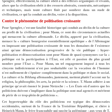
Spengler, effectivement, la culture obéit à des réflexes organiques et vivants,
alors que la civilisation obéit à des ressorts abstraits, construits, mécaniques
et techniques, mais toute culture finit par sombrer dans un stade de
civilisation, ce qui la conduit au déclin, voire à la disparition.
Contre le phénomène de politisation croissante
Pour Spengler, c'est une fatalité historique qui conduit au déclin de la culture
au profit de la civilisation ; pour Mann, ce sont des circonstances actuelles
qui menacent la culture allemande. Le déclin, apporté par la civilisation,
menace la « culture bourgeoise essentiellement apolitique » de l'Allemagne
en imposant une politisation croissante de tous les domaines de l'existence
ainsi qu'une démocratisation progressive de la vie publique : hyper-
politisation et démocratisation sont pour Mann de quasi synonymes car la «
politique est la participation à l'État, est zèle et passion du plus grand
nombre pour l'État ». Pour Mann, un tel engagement imposé à tous les
citoyens indistictement n'est pas souhaitable car la vocation de l'homme
n'est nullement de s'épuiser complètement dans la politique et dans le social.
La culture et la
Bildung
allemandes, justement, mettent plutôt l'accent sur la
religion, la philosophie, les arts, la poésie et la science. T. Mann adhère à un
principe qu'avait énoncé le jeune Nietzsche : « Les États où d'autres que les
politiciens doivent s'impliquer dans la politique sont mal agencés et méritent
de périr de ce trop-plein de politiciens ».
Cet hypertrophie du rôle des politiciens est typique des démocraties
occidentales, surtout de la France de la Troisième République, si chère à
Heinrich Mann, le frère francophile qui suscite la polémique : aux yeux de T.