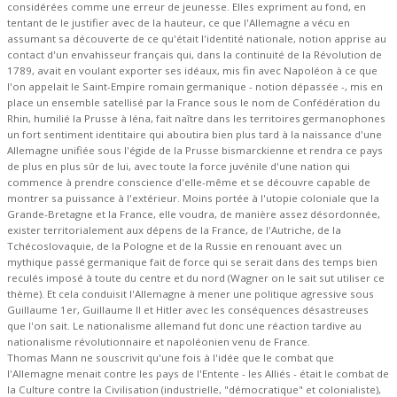
considérées comme une erreur de jeunesse. Elles expriment au fond, en
tentant de le justifier avec de la hauteur, ce que l'Allemagne a vécu en
assumant sa découverte de ce qu'était l'identité nationale, notion apprise au
contact d'un envahisseur français qui, dans la continuité de la Révolution de
1789, avait en voulant exporter ses idéaux, mis fin avec Napoléon à ce que
l'on appelait le Saint-Empire romain germanique - notion dépassée -, mis en
place un ensemble satellisé par la France sous le nom de Confédération du
Rhin, humilié la Prusse à Iéna, fait naître dans les territoires germanophones
un fort sentiment identitaire qui aboutira bien plus tard à la naissance d'une
Allemagne unifiée sous l'égide de la Prusse bismarckienne et rendra ce pays
de plus en plus sûr de lui, avec toute la force juvénile d'une nation qui
commence à prendre conscience d'elle-même et se découvre capable de
montrer sa puissance à l'extérieur. Moins portée à l'utopie coloniale que la
Grande-Bretagne et la France, elle voudra, de manière assez désordonnée,
exister territorialement aux dépens de la France, de l'Autriche, de la
Tchécoslovaquie, de la Pologne et de la Russie en renouant avec un
mythique passé germanique fait de force qui se serait dans des temps bien
reculés imposé à toute du centre et du nord (Wagner on le sait sut utiliser ce
thème). Et cela conduisit l'Allemagne à mener une politique agressive sous
Guillaume 1er, Guillaume II et Hitler avec les conséquences désastreuses
que l'on sait. Le nationalisme allemand fut donc une réaction tardive au
nationalisme révolutionnaire et napoléonien venu de France.
Thomas Mann ne souscrivit qu'une fois à l'idée que le combat que
l'Allemagne menait contre les pays de l'Entente - les Alliés - était le combat de
la Culture contre la Civilisation (industrielle, "démocratique" et colonialiste),