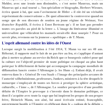
Mohler, avec une ironie non dissimulée, « c'est notre Maurras, mais un
Maurras qui a mal tourné ». Son spécialiste et biographe, Herbert Wiesner,
écrira quant à lui, que sans l'avènement de Hitler « il eût été un véritable
représentant du conservatisme ». De quoi alimenter la controverse quand on
songe que de son discours de soutien au jeune régime de Weimar,
Von
deutscher Republik
, il écrira à Emst Bertram qu'« il ne faut pas prendre
toutes ces paroles au pied de la lettre ». L'image du littérateur illuminé et
universaliste que véhiculent les manuels serait-elle donc usurpée ? Pour en
savoir plus, revenons sur la jeunesse « apolitique » de T. Mann.
L'esprit allemand contre les idées de l'Ouest
Lorsque surgit la mobilisation à l'été 1914, T. Mann va sur ses 40 ans.
Réformé, il supporte mal le fait de ne pas être au feu, et s'applique d'autant
plus à mettre sa plume au service du Reich que ce bourgeois cultivé pour qui
la culture est l'objectif premier de toute politique est choqué au plus haut
point par le déferlement de haine qui accompagne la campagne mondiale de
diffamation lancée contre l'Allemagne (« les Huns »). Enfant déjà, il avait
entrevu dans le « Général Dr von Staab » l'image des principales arcanes de
l'autorité wilhelminienne, professeurs, Junkers, ministres à la tête desquels le
monarque s'employait de toutes ses forces à protéger la sphère artistique,
culturelle, « l'âme », de l'Allemagne. La sombre perspective d'une possible
défaite de l'Empire le provoque à s'investir dans le domaine politique, ce
dont il s'acquitte avec toute la rage que lui inspirent les propos de son propre
frère, Heinrich Mann, son aîné, lui aussi écrivain estimé, francophile,
ouvertement hostile à l'Empire et célébrant dans le « cadeau de la défaite »