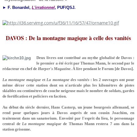
► F. Bonardel,
L'irrationnel
, PUF/QSJ.
DAVOS : De la montagne magique à celle des vanités
Deux livres ont contribué au mythe globalisé de Davos :
le premier a été écrit par Thomas Mann, le second par le
rédacteur en chef de
Harper's Magazine
. À lire pendant le Forum [de Davos].
La montagne magique
et
La montagne des vanités
: les 2 ouvrages ont pour
même décor cette station dont on n'articule plus les kilomètres de pistes
skiables ou centimètres de couche neigeuse mais le nombre de soldats, gardes
de fortification et policiers en faction.
Au début du siècle dernier, Hans Castorp, un jeune bourgeois allemand, se
rend pour quelques jours à Davos auprès de son cousin Joachim, en
traitement dans un sanatorium. Envoûté par l'esprit du lieu, le personnage
central de
La montagne magique
de Thomas Mann restera 7 ans dans la
station grisonne.