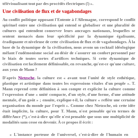
télévisualisant tout par des procédés électriques (!) ».
Une civilisation de flux et de vagabondages
Au conflit politique opposant l'Entente à l'Allemagne, correspond le conflit
spirituel entre une civilisation qui entend se globaliser et une pluralité de
cultures qui entendent conserver leurs ancrages nationaux, lesquelles se
sentent menacés dans leur spécificité par la dynamique égalisante,
éradiquante et niveleuse de cette civilisation de flux et de vagabondages. À la
base de la dynamique de la civilisation, nous avons un cocktail idéologique
mêlant l'eudémonisme social au désir de s'assurer un confort personnel par
le biais de toutes sortes d'artifices techniques. Si cette dynamique de
civilisation est facilement définissable, en revanche, qu'est-ce qu'une
culture
,
aux yeux de Mann ?
D'après
Nietzsche
, la culture est « avant tout l'unité de style esthétique,
plastique et artistique dans toutes les expressions vitales d'un peuple ». T.
Mann reprend cette définition à son compte et explicite la culture comme
l'expression d'une « unité compacte, d'un style, d'une forme, d'une attitude
mentale, d'un goût » ; ensuite, explique-t-il, la culture « reflète une certaine
organisation du monde par l'esprit ». Comme chez Nietzsche, où cette idée
était implicite, la culture, pour T. Mann, n'est pensable qu'en termes de
différAnce (*), c'est-à-dire qu'elle n'est pensable que sous une multiplicité de
modalités sans cesse en devenir. À ce propos il écrit :
« L'instance porteuse de l'universel, c'est-à-dire de l'humain en