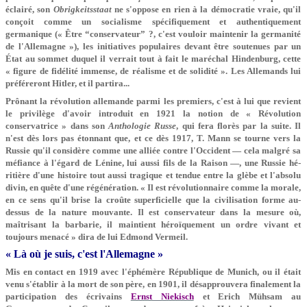
éclairé, son
Obrigkeitsstaat
ne s'oppose en rien à la démocratie vraie, qu'il
conçoit comme un socialisme spécifiquement et authentiquement
germanique (« Être “conservateur” ?, c'est vouloir maintenir la germanité
de l'Allemagne »), les initiatives populaires devant être soutenues par un
État au sommet duquel il verrait tout à fait le maréchal Hindenburg, cette
« figure de fidélité immense, de réalisme et de solidité ». Les Allemands lui
préféreront Hitler, et il partira...
Prônant la révolution allemande parmi les premiers, c'est à lui que revient
le privilège d'avoir introduit en 1921 la notion de « Révolution
conservatrice » dans son
Anthologie Russe
, qui fera florès par la suite. Il
n'est dès lors pas étonnant que, et ce dès 1917, T. Mann se tourne vers la
Russie qu'il considère comme une alliée contre l'Occident — cela malgré sa
méfiance à l'égard de Lénine, lui aussi fils de la Raison —, une Russie hé­
ritière d'une histoire tout aussi tragique et tendue entre la glèbe et l'absolu
divin, en quête d'une régénération. « Il est révolutionnaire comme la morale,
en ce sens qu'il brise la croûte superficielle que la civilisation forme au-
dessus de la nature mouvante. Il est conservateur dans la mesure où,
maîtrisant la barbarie, il maintient héroïquement un ordre vivant et
toujours menacé » dira de lui Edmond Vermeil.
« Là où je suis, c'est l'Allemagne »
Mis en contact en 1919 avec l'éphémère République de Munich, ou il était
venu s'établir à la mort de son père, en 1901, il désapprouvera finalement la
participation des écrivains
Ernst Niekisch
et Erich Mühsam au