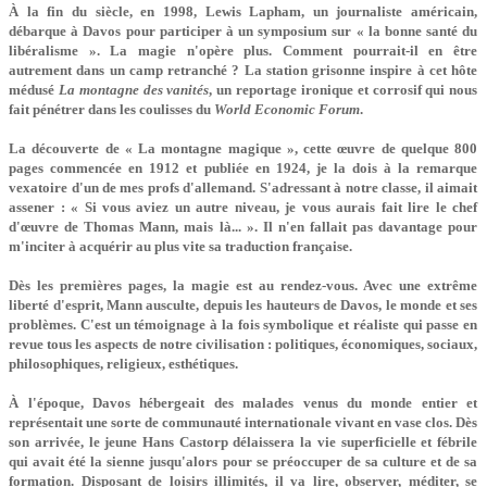
À la fin du siècle, en 1998, Lewis Lapham, un journaliste américain,
débarque à Davos pour participer à un symposium sur « la bonne santé du
libéralisme ». La magie n'opère plus. Comment pourrait-il en être
autrement dans un camp retranché ? La station grisonne inspire à cet hôte
médusé
La montagne des vanités
, un reportage ironique et corrosif qui nous
fait pénétrer dans les coulisses du
World Economic Forum
.
La découverte de « La montagne magique », cette œuvre de quelque 800
pages commencée en 1912 et publiée en 1924, je la dois à la remarque
vexatoire d'un de mes profs d'allemand. S'adressant à notre classe, il aimait
assener : « Si vous aviez un autre niveau, je vous aurais fait lire le chef
d'œuvre de Thomas Mann, mais là... ». Il n'en fallait pas davantage pour
m'inciter à acquérir au plus vite sa traduction française.
Dès les premières pages, la magie est au rendez-vous. Avec une extrême
liberté d'esprit, Mann ausculte, depuis les hauteurs de Davos, le monde et ses
problèmes. C'est un témoignage à la fois symbolique et réaliste qui passe en
revue tous les aspects de notre civilisation : politiques, économiques, sociaux,
philosophiques, religieux, esthétiques.
À l'époque, Davos hébergeait des malades venus du monde entier et
représentait une sorte de communauté internationale vivant en vase clos. Dès
son arrivée, le jeune Hans Castorp délaissera la vie superficielle et fébrile
qui avait été la sienne jusqu'alors pour se préoccuper de sa culture et de sa
formation. Disposant de loisirs illimités, il va lire, observer, méditer, se