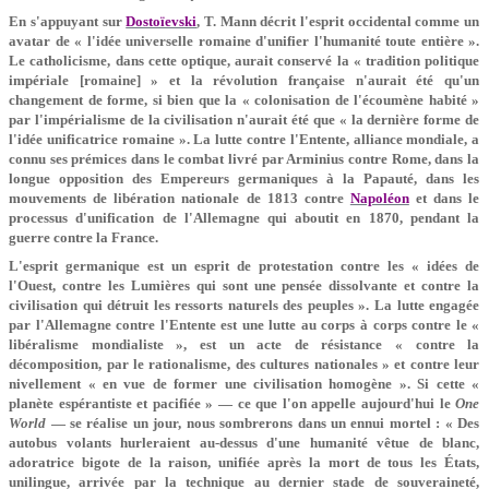
En s'appuyant sur
Dostoïevski
, T. Mann décrit l'esprit occidental comme un
avatar de « l'idée universelle romaine d'unifier l'humanité toute entière ».
Le catholicisme, dans cette optique, aurait conservé la « tradition politique
impériale [romaine] » et la révolution française n'aurait été qu'un
changement de forme, si bien que la « colonisation de l'écoumène habité »
par l'impérialisme de la civilisation n'aurait été que « la dernière forme de
l'idée unificatrice romaine ». La lutte contre l'Entente, alliance mondiale, a
connu ses prémices dans le combat livré par Arminius contre Rome, dans la
longue opposition des Empereurs germaniques à la Papauté, dans les
mouvements de libération nationale de 1813 contre
Napoléon
et dans le
processus d'unification de l'Allemagne qui aboutit en 1870, pendant la
guerre contre la France.
L'esprit germanique est un esprit de protestation contre les « idées de
l'Ouest, contre les Lumières qui sont une pensée dissolvante et contre la
civilisation qui détruit les ressorts naturels des peuples ». La lutte engagée
par l'Allemagne contre l'Entente est une lutte au corps à corps contre le «
libéralisme mondialiste », est un acte de résistance « contre la
décomposition, par le rationalisme, des cultures nationales » et contre leur
nivellement « en vue de former une civilisation homogène ». Si cette «
planète espérantiste et pacifiée » — ce que l'on appelle aujourd'hui le
One
World
— se réalise un jour, nous sombrerons dans un ennui mortel : « Des
autobus volants hurleraient au-dessus d'une humanité vêtue de blanc,
adoratrice bigote de la raison, unifiée après la mort de tous les États,
unilingue, arrivée par la technique au dernier stade de souveraineté,