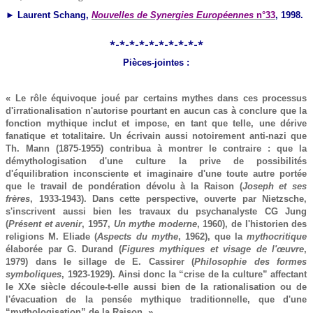
► Laurent Schang,
Nouvelles de Synergies Européennes
n°33
, 1998.
*-*-*-*-*-*-*-*-*-*
Pièces-jointes :
« Le rôle équivoque joué par certains mythes dans ces processus
d'irrationalisation n'autorise pourtant en aucun cas à conclure que la
fonction mythique inclut et impose, en tant que telle, une dérive
fanatique et totalitaire. Un écrivain aussi notoirement anti-nazi que
Th. Mann (1875-1955) contribua à montrer le contraire : que la
démythologisation d'une culture la prive de possibilités
d'équilibration inconsciente et imaginaire d'une toute autre portée
que le travail de pondération dévolu à la Raison (
Joseph et ses
frères
, 1933-1943). Dans cette perspective, ouverte par Nietzsche,
s'inscrivent aussi bien les travaux du psychanalyste CG Jung
(
Présent et avenir
, 1957,
Un mythe moderne
, 1960), de l'historien des
religions M. Eliade (
Aspects du mythe
, 1962), que la
mythocritique
élaborée par G. Durand (
Figures mythiques et visage de l'œuvre
,
1979) dans le sillage de E. Cassirer (
Philosophie des formes
symboliques
, 1923-1929). Ainsi donc la “crise de la culture” affectant
le XXe siècle découle-t-elle aussi bien de la rationalisation ou de
l'évacuation de la pensée mythique traditionnelle, que d'une
“mythologisation” de la Raison. »