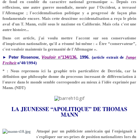
de fond en comble du caractère national germanique ». Depuis ces
réflexions, une autre guerre mondiale, menée par l'Occident, a terrassé
l'Allemagne ; l'occidentalisation politique y a progressé de façon plus
fondamentale encore. Mais cette deuxième occidentalisation a reçu le plein
aval d'un T. Mann, exilé sous le nazisme en Californie. Mais cela c'est une
autre histoire...
Dans cet article, j'ai voulu mettre l'accent sur son conservatisme
d'inspiration nationaliste, qu'il a résumé lui-même : « Être “conservateur”,
c'est vouloir maintenir la germanité de l'Allemagne ».
► Peter Rosenow,
Vouloir
n°134/136
, 1996.
(article extrait de
Junge
Freiheit
n°40/1994)
* : Nous reprenons ici la graphie très particulière de Derrida, car la
définition que philosophe donne du processus incessant de différenciation à
l'œuvre dans le monde semble correspondre au mieux à l'idée exprimée par
Mann. (NDT)
LA JEUNESSE “APOLITIQUE” DE THOMAS
MANN
Attaqué par un publiciste américain qui l'enjoignait à
s'expliquer sur ses prises de position nationalistes lors du