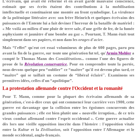
L'écrivain, qui avait été réformé et en avait gardé mauvaise conscience,
estimait que ses écrits étaient des contributions à la mobilisation
intellectuelle et constituaient une montée au front symbolique. La virulence
de la polémique littéraire avec son frère Heinrich et quelques écrivains des
puissances de l'Entente lui a fait deviner l'horreur de la bataille de matériel :
« Me voilà au milieu d'une pluie de terre sale, d'une grêle de fer, de la fumée
asphyxiante et jaunâtre d'une bombe au gaz ». Pourtant, T. Mann était tout
simplement dans ses papiers, et non dans les
orages d'acier
.
Mais “l'effet” qu'eut cet essai volumineux de plus de 600 pages, paru peu
avant la fin de la guerre, sur toute une génération fut tel, qu'
Armin Mohler
a
compté le Thomas Mann des
Considérations...
comme l'une des figures de
proue de la
Révolution conservatrice
. Pour en comprendre toute la portée,
nous devons quelque peu “oublier” ce “maître” qu'il est devenu plus tard, ce
“maître” qui se taillait un costume de “libéral éclairé". Examinons ses
premières idées, celles d'un “apolitique”.
La protestation allemande contre l'Occident et la romanité
Pour T. Mann, comme pour la plupart des écrivains allemands de sa
génération, c'est-à-dire ceux qui ont commencé leur carrière vers 1900, cette
guerre est davantage que la collision entre les égoïsmes concurrents des
grandes puissances ; elle est bien plutôt une « nouvelle irruption... de ce très
vieux combat allemand contre l'esprit occidental ». Cette guerre actualise
dès lors une vieille opposition inscrite dans l'histoire : l'opposition vitale
entre la
Kultur
et la
Zivilisation
, soit l'opposition entre l'Allemagne et le
monde occidental, anglo-français.