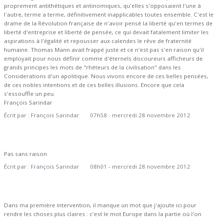
proprement antithétiques et antinomiques, qu'elles s'opposaient l'une à
l'autre, terme a terme, définitivement inapplicables toutes ensemble. C'est le
drame de la Révolution française de n'avoir pensé la liberté qu'en termes de
liberté d'entreprise et liberté de pensée, ce qui devait fatalement limiter les
aspirations à l'égalité et repousser aux calendes le rêve de fraternité
humaine. Thomas Mann avait frappé juste et ce n'est pas s'en raison qu'il
employait pour nous définir comme d'éternels discoureurs afficheurs de
grands principes les mots de "rhéteurs de la civilisation" dans les
Considerations d'un apolitique. Nous vivons encore de ces belles pensées,
de ces nobles intentions et de ces belles illusions. Encore que cela
s'essouffle un peu.
François Sarindar
Écrit par :
François Sarindar
07h58
-
mercredi 28
novembre 2012
Pas sans raison
Écrit par :
François Sarindar
08h01
-
mercredi 28
novembre 2012
Dans ma première intervention, il manque un mot que j'ajoute ici pour
rendre les choses plus claires : c'est le mot Europe dans la partie où l'on