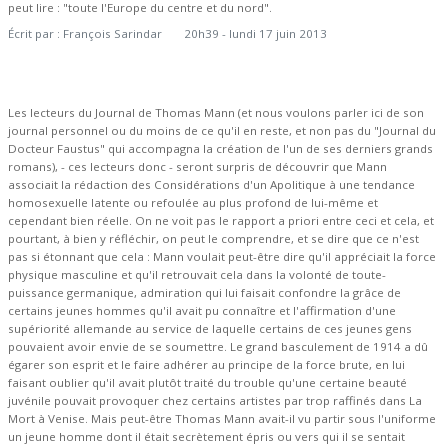
peut lire : "toute l'Europe du centre et du nord".
Écrit par :
François Sarindar
20h39
-
lundi 17
juin 2013
Les lecteurs du Journal de Thomas Mann (et nous voulons parler ici de son
journal personnel ou du moins de ce qu'il en reste, et non pas du "Journal du
Docteur Faustus" qui accompagna la création de l'un de ses derniers grands
romans), - ces lecteurs donc - seront surpris de découvrir que Mann
associait la rédaction des Considérations d'un Apolitique à une tendance
homosexuelle latente ou refoulée au plus profond de lui-même et
cependant bien réelle. On ne voit pas le rapport a priori entre ceci et cela, et
pourtant, à bien y réfléchir, on peut le comprendre, et se dire que ce n'est
pas si étonnant que cela : Mann voulait peut-être dire qu'il appréciait la force
physique masculine et qu'il retrouvait cela dans la volonté de toute-
puissance germanique, admiration qui lui faisait confondre la grâce de
certains jeunes hommes qu'il avait pu connaître et l'affirmation d'une
supériorité allemande au service de laquelle certains de ces jeunes gens
pouvaient avoir envie de se soumettre. Le grand basculement de 1914 a dû
égarer son esprit et le faire adhérer au principe de la force brute, en lui
faisant oublier qu'il avait plutôt traité du trouble qu'une certaine beauté
juvénile pouvait provoquer chez certains artistes par trop raffinés dans La
Mort à Venise. Mais peut-être Thomas Mann avait-il vu partir sous l'uniforme
un jeune homme dont il était secrètement épris ou vers qui il se sentait