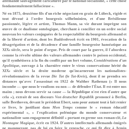
allemande sauvagement caricaturée par le national­-socialisme, « cette chose
fondamentalement fallacieuse ».
Né en 1875, deuxième fils d'un riche négociant en grain de Lübeck, rigide et
tout dévoué à l'ordre bourgeois wilhelminien, et d'une Brésilienne
passionnée, légère et artiste, Thomas Mann, sa vie durant imprègne son
œuvre de ce dualisme ontologique, cherchant à concilier en un ordre social
nouveau les valeurs conjuguées de la respectabilité du bourgeois allemand et
de la liberté d'artiste, dont les
Buddenbrook
écrit en 1901, évocation de la
désagrégation et de la décadence d'une famille bourgeoise hanséatique au
XIX
siècle, sera le point d'orgue. Pris de court par la guerre, il l'abordera
e
comme la révolte ultime des valeurs allemandes contre le poison occidental,
qu'il synthétisera à la fin du conflit par un fort volume,
Considérations d'un
Apolitique
, ouvrage à la charnière entre le vieux conservatisme hérité du
XIX
siècle et la droite moderne qu'incarneront les nationalistes-
e
révolutionnaires de la revue
Die
Tat
(le
Tat-Kreis
), dont il ne prendra ses
distances qu'avec l'assassinat en 1922 de Walther Rathenau (« Il nous
incombe — que nous le voulions ou non — de défendre l'État. Il est entre nos
mains ; nous devons servir sa cause — la République n'est rien d'autre que
cela »), extrait de son discours
Von deutscher Republik
prononcé à Berlin,
salle Beethoven, devant le président Ebert, sans pour autant tout à fait renier
ce livre, le justifiant dans
Mon Temps
comme le « roman éducatif
expérimental », « l'explication polémique du monde conservateur et
nationaliste sans engagement définitif » portant en germe son roman-clé,
La
Montagne Magique
, écrit en 1924. D'autres intellectuels allemands émigrés
ne manqueront. pas de lui en faire le reproche, ce qui fit dire à Armin