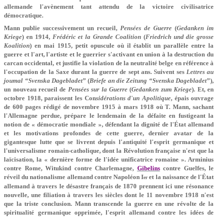
allemande l'avènement tant attendu de la victoire civilisatrice
démocratique.
Mann publie successivement un recueil,
Pensées de Guerre
(
Gedanken im
Kriege
) en 1914,
Frédéric et la Grande Coalition
(
Friedrich und die grosse
Koalition
) en mai 1915, petit opuscule où il établit un parallèle entre la
guerre et l'art, l'artiste et le guerrier s'activant en union à la destruction du
carcan occidental, et justifie la violation de la neutralité belge en référence à
l'occupation de la Saxe durant la guerre de sept ans. Suivent ses
Lettres au
joumal “Svenska Dagebladet
” (
Briefe an die Zeitung “Svenska Dagebladet
”),
un nouveau recueil de
Pensées sur la
Guerre
(
Gedanken zum Kriege
). Et, en
octobre 1918, paraissent les Con­
sidérations d'un Apolitique
, épais ouvrage
de 600 pages rédigé de novembre 1915 à mars 1918 où T. Mann, sachant
l'Alle­magne perdue, prépare le lendemain de la défaite en fustigeant la
notion de « démocratie mondiale », défendant la dignité de l'État allemand
et les motivations profondes de cette guerre, dernier avatar de la
gigantesque lutte que se livrent depuis l'antiquité l'esprit germanique et
l'universalisme romain-catholique, dont la Révolution française n'est que la
laïcisation, la « dernière forme de l'idée unificatrice romaine ». Arminius
contre Rome, Witukind contre Charlemagne,
Gibelins
contre Guelfes, le
réveil du natio­nalisme allemand contre Napoléon I
et la naissance de l'État
er
allemand à travers le désastre français de 1870 prennent ici une résonance
nouvelle, une filiation à travers les siècles dont le 11 novembre 1918 n'est
que la triste conclusion. Mann transcende la guerre en une révolte de la
spiritualité germanique opprimée, l'esprit allemand contre les idées de