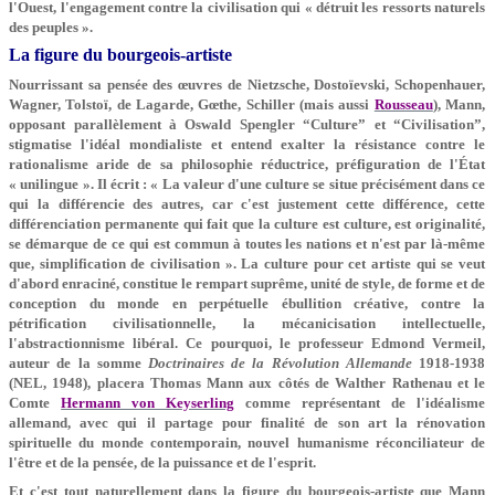
l'Ouest, l'engagement contre la civilisation qui « détruit les ressorts naturels
des peuples ».
La figure du bourgeois-artiste
Nourrissant sa pensée des œuvres de Nietzsche, Dostoïevski, Schopenhauer,
Wagner, Tolstoï, de Lagarde, Gœthe, Schiller (mais aussi
Rousseau
), Mann,
opposant parallèlement à Oswald Spengler “Culture” et “Civilisation”,
stigmatise l'idéal mondialiste et entend exalter la résistance contre le
rationalisme aride de sa philosophie réductrice, préfiguration de l'État
« unilingue ». Il écrit : « La valeur d'une culture se situe précisément dans ce
qui la différencie des autres, car c'est justement cette différence, cette
différenciation permanente qui fait que la culture est culture, est originalité,
se démarque de ce qui est commun à toutes les nations et n'est par là-même
que, simplification de civilisation ». La culture pour cet artiste qui se veut
d'abord enraciné, constitue le rempart suprême, unité de style, de forme et de
conception du monde en perpétuelle ébullition créative, contre la
pétrification civilisationnelle, la mécanicisation intellectuelle,
l'abstractionnisme libéral. Ce pourquoi, le professeur Edmond Vermeil,
auteur de la somme
Doctrinaires de la Révolution Allemande
1918-1938
(NEL, 1948), placera Thomas Mann aux côtés de Walther Rathenau et le
Comte
Hermann von Keyserling
comme représentant de l'idéalisme
allemand, avec qui il partage pour finalité de son art la rénovation
spirituelle du monde contemporain, nouvel humanisme réconciliateur de
l'être et de la pensée, de la puissance et de l'esprit.
Et c'est tout naturellement dans la figure du bourgeois-artiste que Mann