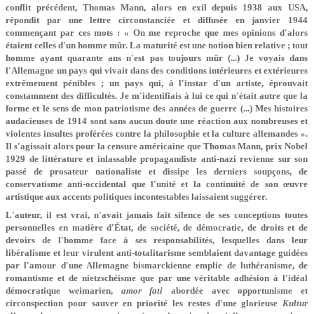
conflit précédent, Thomas Mann, alors en exil depuis 1938 aux USA,
répondit par une lettre circonstanciée et diffusée en janvier 1944
commençant par ces mots : « On me reproche que mes opinions d'alors
étaient celles d'un homme mûr. La maturité est une notion bien relative ; tout
homme ayant quarante ans n'est pas toujours mûr (...) Je voyais dans
l'Allemagne un pays qui vivait dans des conditions intérieures et extérieures
extrêmement pénibles ; un pays qui, à l'instar d'un artiste, éprouvait
constamment des difficultés. Je m'identifiais à lui ce qui n'était autre que la
forme et le sens de mon patriotisme des années de guerre (...) Mes histoires
auda­cieuses de 1914 sont sans aucun doute une réaction aux nom­breuses et
violentes insultes proférées contre la philosophie et la culture allemandes ».
Il s'agissait alors pour la censure américaine que Thomas Mann, prix Nobel
1929 de littérature et inlassable propagandiste anti-nazi revienne sur son
passé de prosateur nationaliste et dissipe les derniers soupçons, de
conservatisme anti-occidental que l'unité et la continuité de son œuvre
artistique aux accents politiques incontestables laissaient suggérer.
L'auteur, il est vrai, n'avait jamais fait silence de ses conceptions toutes
personnelles en matière d'État, de société, de démocratie, de droits et de
devoirs de l'homme face à ses responsabilités, lesquelles dans leur
libéralisme et leur virulent anti-totalitarisme semblaient davantage guidées
par l'amour d'une Allemagne bismarckienne emplie de luthéranisme, de
romantisme et de nietzschéisme que par une véritable adhésion à l'idéal
démocratique weimarien,
amor fati
abordée avec opportunisme et
circonspection pour sauver en priorité les restes d'une glorieuse
Kultur