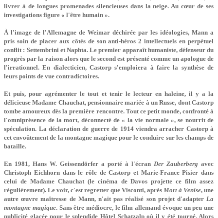
livrer à de longues promenades silencieuses dans la neige. Au cœur de ses
investigations figure « l'être humain ».
À l'image de l'Allemagne de Weimar déchirée par les idéologies, Mann a
pris soin de placer aux côtés de son anti-héros 2 intellectuels en perpétuel
conflit : Settembrini et Naphta. Le premier apparaît humaniste, défenseur du
progrès par la raison alors que le second est présenté comme un apologue de
l'irrationnel. En dialecticien, Castorp s'emploiera à faire la synthèse de
leurs points de vue contradictoires.
Et puis, pour agrémenter le tout et tenir le lecteur en haleine, il y a la
délicieuse Madame Chauchat, pensionnaire mariée à un Russe, dont Castorp
tombe amoureux dès la première rencontre. Tout ce petit monde, confronté à
l'omniprésence de la mort, déconnecté de « la vie normale », se nourrit de
spéculation. La déclaration de guerre de 1914 viendra arracher Castorp à
cet envoûtement de la montagne magique pour le conduire sur les champs de
bataille.
En 1981, Hans W. Geissendörfer a porté à l'écran
Der Zauberberg
avec
Christoph Eichhorn dans le rôle de Castorp et Marie-France Pisier dans
celui de Madame Chauchat (le cinéma de Davos projette ce film assez
régulièrement). Le voir, c'est regretter que Visconti, après
Mort à Venise
, une
autre œuvre maîtresse de Mann, n'ait pas réalisé son projet d'adapter
La
montagne magique
. Sans être médiocre, le film allemand évoque un peu une
publicité glacée pour le splendide Hôtel Schatzalp où il y été tourné. Alors