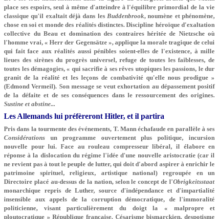
place ses espoirs, seul à même d'atteindre à l'équilibre primordial de la vie
classique qu'il exaltait déjà dans les
Buddenbrook
, noumène et phénomène,
chose en soi et monde des réalités distinctes. Discipline héroïque d'exaltation
collective du Beau et domination des contraires héritée de Nietzsche où
l'homme vrai, « Herr der Gegensätze », applique la morale tragique de celui
qui fait face aux réalités aussi pénibles soient-elles de l'existence, à mille
lieues des sirènes du progrès universel, refuge de toutes les faiblesses, de
toutes les démagogies, « qui sacrifie à ses rêves utopiques les passions, le dur
granit de la réalité et les leçons de combativité qu'elle nous prodigue »
(Edmond Vermeil). Son message se veut exhortation au dépassement positif
de la défaite et de ses conséquences dans le ressourcement des origines.
Sustine et abstine...
Les Allemands lui préfèreront Hitler, et il partira
Pris dans la tourmente des événements, T. Mann écha­faude en parallèle à ses
Considérations
un programme ou­vertement plus politique, incursion
nouvelle pour lui. Face au rouleau compresseur libéral, il élabore en
réponse à la dislocation du régime l'idée d'une nouvelle aristocratie (car il
ne revient pas à tout le peuple de lutter, qui doit d'abord aspirer à enrichir le
patrimoine spirituel, religieux, artistique national) regroupée en un
Directoire placé au-dessus de la nation, selon le concept de l'
Obrigkeitsstaat
monarchique repris de Luther, source d'indépen­dance et d'impartialité
insensible aux appels de la corruption démocratique, de l'immoralité
politicienne, visant particulièrement du doigt la « malpropre et
ploutocratique » République française. Césarisme bismarckien, despotisme