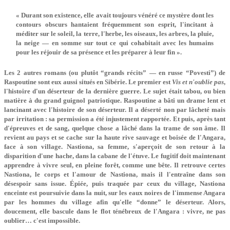
« Durant son existence, elle avait toujours vénéré ce mystère dont les
contours obscurs hantaient fréquemment son esprit, l'incitant à
méditer sur le soleil, la terre, l'herbe, les oiseaux, les arbres, la pluie,
la neige — en somme sur tout ce qui cohabitait avec les humains
pour les réjouir de sa présence et les préparer à leur fin ».
Les 2 autres romans (ou plutôt “grands récits” — en russe “Povesti”) de
Raspoutine sont eux aussi situés en Sibérie. Le premier est
Vis et n'oublie pas
,
l'histoire d'un déserteur de la dernière guerre. Le sujet était tabou, ou bien
matière à du grand guignol patriotique. Raspoutine a bâti un drame lent et
lancinant avec l'histoire de son déserteur. Il a déserté non par lâcheté mais
par irritation : sa permission a été injustement rapportée. Et puis, après tant
d'épreuves et de sang, quelque chose a lâché dans la trame de son âme. Il
revient au pays et se cache sur la haute rive sauvage et boisée de l'Angara,
face à son village. Nastiona, sa femme, s'aperçoit de son retour à la
disparition d'une hache, dans la cabane de l'étuve. Le fugitif doit maintenant
apprendre à vivre seul, en pleine forêt, comme une bête. Il retrouve certes
Nastiona, le corps et l'amour de Nastiona, mais il l'entraîne dans son
désespoir sans issue. Épiée, puis traquée par ceux du village, Nastiona
enceinte est poursuivie dans la nuit, sur les eaux noires de l'immense Angara
par les hommes du village afin qu'elle “donne” le déserteur. Alors,
doucement, elle bascule dans le flot ténébreux de l'Angara : vivre, ne pas
oublier… c'est impossible.