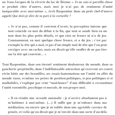
au Jean-Jacques de la rêverie du lac de Bienne. « Je ne sais si pareille chose
se produit chez d'autres, mais moi je n'ai pas de sentiment d'unité
inséparable avec moi-même », écrit Raspoutine dans un petit chef-d'œuvre
appelé
Que dois-je dire de ta part à la corneille ?
« Je n'ai pas, comme il convient d'avoir, la perception interne que
tout coïncide en moi du début à la fin, que tout se soude bien en un
tout dans les plus petits détails, et que rien ne fronce ni n'a de jeu.
Constamment, en moi quelque chose fronce, et a du jeu ; c'est par
exemple la tête qui a mal, et pas d'un simple mal de tête que l'on peut
corriger avec un cachet, mais on dirait qu'elle souffre de ne pas être
sur la tête qui convient… »
Tout Raspoutine, dans son éternel sentiment douloureux du monde, dans sa
gaucherie perpétuelle, dans l'indéfinissable attraction qu'exercent ses courts
récits bâtis sur des broutilles, ses essais-lamentations sur l'unité en allée du
monde russe, et même ses prises de position politiques, si peu politiques et si
malhabiles, s'explique par cette “malchance” d'une difficulté à reconstituer
l'unité essentielle, psychique et morale, de son propre moi.
« Il en résulte une seconde anomalie : je n'arrive absolument pas à
m'habituer à moi-même. (…) Il suffit que je m'enfonce dans ma
méditation, ou encore que je m'oublie dans une agréable carence de
pensée, et voilà qu'on dirait que je m'envole dans une sorte d'au-delà