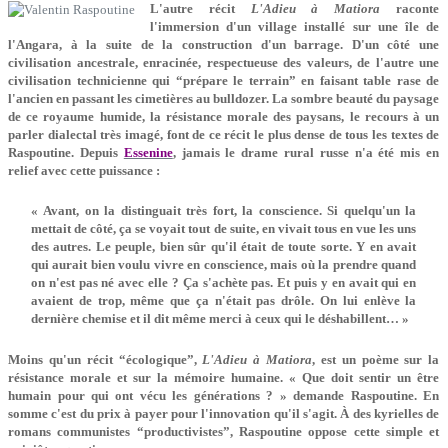
L'autre récit
L'Adieu à Matiora
raconte
l'immersion d'un village installé sur une île de
l'Angara, à la suite de la construction d'un barrage. D'un côté une
civilisation ancestrale, enracinée, respectueuse des valeurs, de l'autre une
civilisation technicienne qui “prépare le terrain” en faisant table rase de
l'ancien en passant les cimetières au bulldozer. La sombre beauté du paysage
de ce royaume humide, la résistance morale des paysans, le recours à un
parler dialectal très imagé, font de ce récit le plus dense de tous les textes de
Raspoutine. Depuis
Essenine
, jamais le drame rural russe n'a été mis en
relief avec cette puissance :
« Avant, on la distinguait très fort, la conscience. Si quelqu'un la
mettait de côté, ça se voyait tout de suite, en vivait tous en vue les uns
des autres. Le peuple, bien sûr qu'il était de toute sorte. Y en avait
qui aurait bien voulu vivre en conscience, mais où la prendre quand
on n'est pas né avec elle ? Ça s'achète pas. Et puis y en avait qui en
avaient de trop, même que ça n'était pas drôle. On lui enlève la
dernière chemise et il dit même merci à ceux qui le déshabillent… »
Moins qu'un récit “écologique”,
L'Adieu à Matiora
, est un poème sur la
résistance morale et sur la mémoire humaine. « Que doit sentir un être
humain pour qui ont vécu les générations ? » demande Raspoutine. En
somme c'est du prix à payer pour l'innovation qu'il s'agit. À des kyrielles de
romans communistes “productivistes”, Raspoutine oppose cette simple et