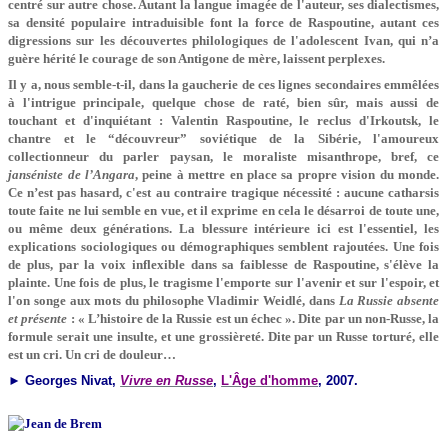
centré sur autre chose. Autant la langue imagée de l'auteur, ses dialectismes,
sa densité populaire intraduisible font la force de Raspoutine, autant ces
digressions sur les découvertes philologiques de l'adolescent Ivan, qui n’a
guère hérité le courage de son Antigone de mère, laissent perplexes.
Il y a, nous semble-t-il, dans la gaucherie de ces lignes secondaires emmêlées
à l'intrigue principale, quelque chose de raté, bien sûr, mais aussi de
touchant et d'inquiétant : Valentin Raspoutine, le reclus d'Irkoutsk, le
chantre et le “découvreur” soviétique de la Sibérie, l'amoureux
collectionneur du parler paysan, le moraliste misanthrope, bref, ce
janséniste de l’Angara
, peine à mettre en place sa propre vision du monde.
Ce n’est pas hasard, c'est au contraire tragique nécessité : aucune catharsis
toute faite ne lui semble en vue, et il exprime en cela le désarroi de toute une,
ou même deux générations. La blessure intérieure ici est l'essentiel, les
explications sociologiques ou démographiques semblent rajoutées. Une fois
de plus, par la voix inflexible dans sa faiblesse de Raspoutine, s'élève la
plainte. Une fois de plus, le tragisme l'emporte sur l'avenir et sur l'espoir, et
l'on songe aux mots du philosophe Vladimir Weidlé, dans
La Russie absente
et présente
: « L’histoire de la Russie est un échec ». Dite par un non-Russe, la
formule serait une insulte, et une grossièreté. Dite par un Russe torturé, elle
est un cri. Un cri de douleur…
► Georges Nivat,
Vivre en Russe
,
L'Âge d'homme
, 2007.