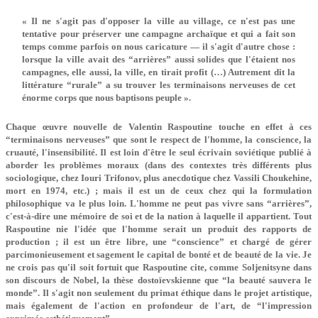
« Il ne s'agit pas d'opposer la ville au village, ce n'est pas une
tentative pour préserver une campagne archaïque et qui a fait son
temps comme parfois on nous caricature — il s'agit d'autre chose :
lorsque la ville avait des “arrières” aussi solides que l'étaient nos
campagnes, elle aussi, la ville, en tirait profit (…) Autrement dit la
littérature “rurale” a su trouver les terminaisons nerveuses de cet
énorme corps que nous baptisons peuple ».
Chaque œuvre nouvelle de Valentin Raspoutine touche en effet à ces
“terminaisons nerveuses” que sont le respect de l'homme, la conscience, la
cruauté, l'insensibilité. Il est loin d'être le seul écrivain soviétique publié à
aborder les problèmes moraux (dans des contextes très différents plus
sociologique, chez Iouri Trifonov, plus anecdotique chez Vassili Choukehine,
mort en 1974, etc.) ; mais il est un de ceux chez qui la formulation
philosophique va le plus loin. L'homme ne peut pas vivre sans “arrières”,
c'est-à-dire une mémoire de soi et de la nation à laquelle il appartient. Tout
Raspoutine nie l'idée que l'homme serait un produit des rapports de
production ; il est un être libre, une “conscience” et chargé de gérer
parcimonieusement et sagement le capital de bonté et de beauté de la vie. Je
ne crois pas qu'il soit fortuit que Raspoutine cite, comme Soljenitsyne dans
son discours de Nobel, la thèse dostoïevskienne que “la beauté sauvera le
monde”. Il s'agit non seulement du primat éthique dans le projet artistique,
mais également de l'action en profondeur de l'art, de “l'impression