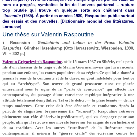
nom du progrès, symbolise la fin de l'univers patriarcal – rupture
trop brutale qui trouve en quelque sorte son châtiment dans
l'
Incendie
(1985). À partir des années 1980, Raspoutine publie surtout
des essais et des nouvelles. [Dictionnaire mondial des littératures,
Larousse]
Une thèse sur Valentin Raspoutine
♦ Recension :
Gedächtnis und Leben in der Prose Valentin
Rasputins
, Günther Hasenkamp (Otto Harrassowitz, Wiesbaden, 1990,
VII + 302 p.)
Valentin Grigorievitch Raspoutine
, né le 15 mars 1937 en Sibérie, est le petit-
fils d’un chasseur de la taïga et de Mariia Guerassimovna qui lui a raconté,
pendant son enfance, les contes populaires de sa région. Ce qui lui a donné à
jamais le sens de la continuité et de la durée, un goût indélébile pour tout ce
qui est “archétype”. Son œuvre de grand prosateur russe est placée
entièrement sous le signe de la “perte de conscience” qui affecte nos
contemporains, du passage d’une conscience mythique-intégrative à une
attitude totalement démythifiée. Tel est le déficit — la plaie béante — de nos
temps modernes. Cette crise doit être dénoncée et combattue. Après la
période de stagnation brejnévienne (la “kosnost”), Raspoutine retrouve
pleinement son rôle d’“écrivain-prédicateur”, qui va s’engager pour son
peuple, afin qu’il retrouve une morale basée sur les acquis de son histoire et
de sa tradition. Avec les autres “ruralistes” de la littérature russe
contemporaine, il mènera la “guerre civile” des écrivains contre les