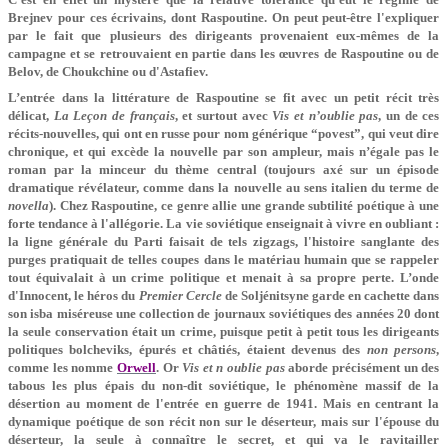
Brejnev pour ces écrivains, dont Raspoutine. On peut peut-être l'expliquer
par le fait que plusieurs des dirigeants provenaient eux-mêmes de la
campagne et se retrouvaient en partie dans les œuvres de Raspoutine ou de
Belov, de Choukchine ou d'Astafiev.
L’entrée dans la littérature de Raspoutine se fit avec un petit récit très
délicat,
La Leçon de français
, et surtout avec
Vis et n’oublie pas
, un de ces
récits-nouvelles, qui ont en russe pour nom générique “povest”, qui veut dire
chronique, et qui excède la nouvelle par son ampleur, mais n’égale pas le
roman par la minceur du thème central (toujours axé sur un épisode
dramatique révélateur, comme dans la nouvelle au sens italien du terme de
novella
). Chez Raspoutine, ce genre allie une grande subtilité poétique à une
forte tendance à l'allégorie. La vie soviétique enseignait à vivre en oubliant :
la ligne générale du Parti faisait de tels zigzags, l'histoire sanglante des
purges pratiquait de telles coupes dans le matériau humain que se rappeler
tout équivalait à un crime politique et menait à sa propre perte. L’onde
d'Innocent, le héros du
Premier Cercle
de Soljénitsyne garde en cachette dans
son isba miséreuse une collection de journaux soviétiques des années 20 dont
la seule conservation était un crime, puisque petit à petit tous les dirigeants
politiques bolcheviks, épurés et châtiés, étaient devenus des
non persons
,
comme les nomme
Orwell
. Or
Vis et n oublie pas
aborde précisément un des
tabous les plus épais du non-dit soviétique, le phénomène massif de la
désertion au moment de l'entrée en guerre de 1941. Mais en centrant la
dynamique poétique de son récit non sur le déserteur, mais sur l'épouse du
déserteur, la seule à connaître le secret, et qui va le ravitailler