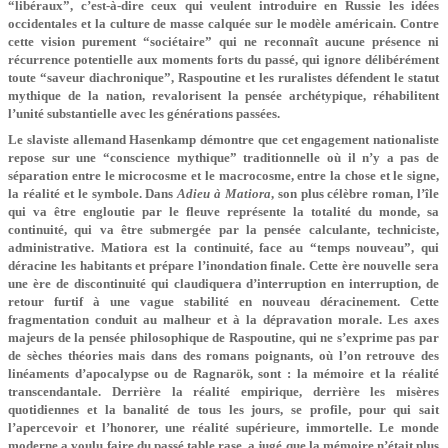
“libéraux”, c’est-à-dire ceux qui veulent introduire en Russie les idées
occidentales et la culture de masse calquée sur le modèle américain. Contre
cette vision purement “sociétaire” qui ne reconnaît aucune présence ni
récurrence potentielle aux moments forts du passé, qui ignore délibérément
toute “saveur diachronique”, Raspoutine et les ruralistes défendent le statut
mythique de la nation, revalorisent la pensée archétypique, réhabilitent
l’unité substantielle avec les générations passées.
Le slaviste allemand Hasenkamp démontre que cet engagement nationaliste
repose sur une “conscience mythique” traditionnelle où il n’y a pas de
séparation entre le microcosme et le macrocosme, entre la chose et le signe,
la réalité et le symbole. Dans
Adieu à Matiora
, son plus célèbre roman, l’île
qui va être engloutie par le fleuve représente la totalité du monde, sa
continuité, qui va être submergée par la pensée calculante, techniciste,
administrative. Matiora est la continuité, face au “temps nouveau”, qui
déracine les habitants et prépare l’inondation finale. Cette ère nouvelle sera
une ère de discontinuité qui claudiquera d’interruption en interruption, de
retour furtif à une vague stabilité en nouveau déracinement. Cette
fragmentation conduit au malheur et à la dépravation morale. Les axes
majeurs de la pensée philosophique de Raspoutine, qui ne s’exprime pas par
de sèches théories mais dans des romans poignants, où l’on retrouve des
linéaments d’apocalypse ou de Ragnarök, sont : la mémoire et la réalité
transcendantale. Derrière la réalité empirique, derrière les misères
quotidiennes et la banalité de tous les jours, se profile, pour qui sait
l’apercevoir et l’honorer, une réalité supérieure, immortelle. Le monde
moderne a voulu faire du passé table rase, a jugé que la mémoire n’était plus