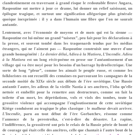
clandestinement en traversant à grand risque le redoutable fleuve Angara,
Raspoutine sut mettre à jour ce drame, lui donner un relief saisissant, un
épilogue tragique, et surtout une signification allégorique plus générale
quoique inexprimée : il y a dans l'humain une fibre que l'on ne saurait
anéantir.
Lentement, avec l'économie de moyens et de mots qui est la sienne —
Raspoutine est lui-même un grand “taiseux”, peu fait pour les déclarations à
la presse, et souvent tombé dans les traquenards tendus par les médias
étrangers, qui ne l'aiment pas — Raspoutine construisit une œuvre d'une
grande homogénéité :
Le dernier délai
,
Adieu à la Matiora
,
L’Incendie
.
Adieu
à la Matiora
est un long récit-poème en prose sur l'anéantissement d'un
village qui va être noyé pour les besoins d'un barrage hydroélectrique. Une
sorte de long “pleur”, comme les aimait le peuple russe, et comme les
folkloristes en ont recueilli des centaines en parcourant les campagnes de la
seconde moitié du XIXe siècle aux débuts de l'ère soviétique. Une Russie
anéantit l'autre, les adieux de la vieille Nastia à ses ancêtres, l'isba qu’elle
nettoie et embellit pour la remettre aux destructeurs, comme on fait la
toilette d'un mort, les déprédations, vols et viols des tombes, toute la
grossière violence qui accompagne l'engloutissement de cette soviétique
Kitège conduisent au tragique le plus classique : le malheur devait arriver.
L’Incendie
, paru au tout début de l'ère Gorbatchev, résonne comme
l'annonce de la perestroïka, c'est-à-dire du désastre. La rapine,
l'indifférence, la grossièreté ont pris le relais de la Russie pétrie de bonté et
de courage qui était celle des ancêtres, celle que chantait à l'autre bout de la