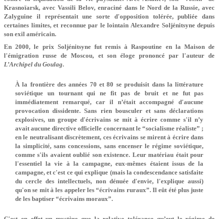
Krasnoïarsk, avec Vassili Belov, enraciné dans le Nord de la Russie, avec
Zalyguine il représentait une sorte d'opposition tolérée, publiée dans
certaines limites, et reconnue par le lointain Alexandre Soljénitsyne depuis
son exil américain.
En 2000, le prix Soljénitsyne fut remis à Raspoutine en la Maison de
l'émigration russe de Moscou, et son éloge prononcé par l'auteur de
L’Archipel du Goulag
.
À la frontière des années 70 et 80 se produisit dans la littérature
soviétique un tournant qui ne fit pas de bruit et ne fut pas
immédiatement remarqué, car il n’était accompagné d'aucune
provocation dissidente. Sans rien bousculer et sans déclarations
explosives, un groupe d'écrivains se mit à écrire comme s'il n’y
avait aucune directive officielle concernant le “socialisme réaliste” ;
en le neutralisant discrètement, ces écrivains se mirent à écrire dans
la simplicité, sans concessions, sans encenser le régime soviétique,
comme s'ils avaient oublié son existence. Leur matériau était pour
l'essentiel la vie à la campagne, eux-mêmes étaient issus de la
campagne, et c'est ce qui explique (mais la condescendance satisfaite
du cercle des intellectuels, non dénuée d'envie, l'explique aussi)
qu'on se mit à les appeler les “écrivains ruraux”. Il eût été plus juste
de les baptiser “écrivains moraux”.
C'est en effet un mystère que la relative tolérance qu’eut le régime de