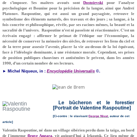
de s’imposer. Ses maîtres avoués sont
Dostoïevski
pour l’analyse
psychologique et Bounine pour la précision de la langue, ainsi que Andreï
Platonov. Raspoutine, qui est aussi un grand paysagiste, retrouve le
symbolisme des éléments naturels, des travaux et des jours ; sa langue, à la
fois concrète et philosophique, révèle, par ses racines mêmes, la beauté et la
sacralité de l’univers.
Raspoutine n’est ni passéiste ni réactionnaire. C’est un
écrivain engagé : affirmer le primat de l’éthique sur l’économique, la
nécessité de conserver la mémoire des siècles, de retrouver les liens du ciel et
de la terre pour asseoir l’avenir, placer la vie au-dessus de la loi équivaut,
face à l’idéologie dominante, à une résistance morale. Cependant, ses prises
de position publiques chauvines et antisémites le privent, dans les années
1990, d’un certain nombre de ses lecteurs.
►
Michel Niqueux, in :
Encyclopédie Universalis
©.
Le bûcheron et le forestier
[Portrait de Valentine Raspoutine]
[Ci-contre : le slavisant
George Nivat
, auteur de cet
article]
Valentin Raspoutine, né dans un village sibérien perdu dans la taïga, au bord
de l'immense
fleuve Angara
, vit aujourd'hui à Irkoutsk. Ce lieu même de