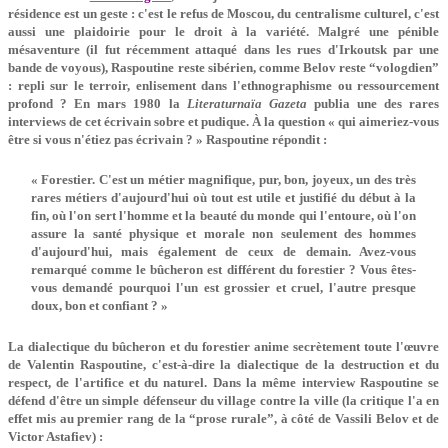
résidence est un geste : c'est le refus de Moscou, du centralisme culturel, c'est
aussi une plaidoirie pour le droit à la variété. Malgré une pénible
mésaventure (il fut récemment attaqué dans les rues d'Irkoutsk par une
bande de voyous), Raspoutine reste sibérien, comme Belov reste “vologdien”
: repli sur le terroir, enlisement dans l'ethnographisme ou ressourcement
profond ? En mars 1980 la
Literaturnaïa Gazeta
publia une des rares
interviews de cet écrivain sobre et pudique. À la question « qui aimeriez-vous
être si vous n'étiez pas écrivain ? » Raspoutine répondit :
« Forestier. C'est un métier magnifique, pur, bon, joyeux, un des très
rares métiers d'aujourd'hui où tout est utile et justifié du début à la
fin, où l'on sert l'homme et la beauté du monde qui l'entoure, où l'on
assure la santé physique et morale non seulement des hommes
d'aujourd'hui, mais également de ceux de demain. Avez-vous
remarqué comme le bûcheron est différent du forestier ? Vous êtes-
vous demandé pourquoi l'un est grossier et cruel, l'autre presque
doux, bon et confiant ? »
La dialectique du bûcheron et du forestier anime secrètement toute l'œuvre
de Valentin Raspoutine, c'est-à-dire la dialectique de la destruction et du
respect, de l'artifice et du naturel. Dans la même interview Raspoutine se
défend d'être un simple défenseur du village contre la ville (la critique l'a en
effet mis au premier rang de la “prose rurale”, à côté de Vassili Belov et de
Victor Astafiev) :