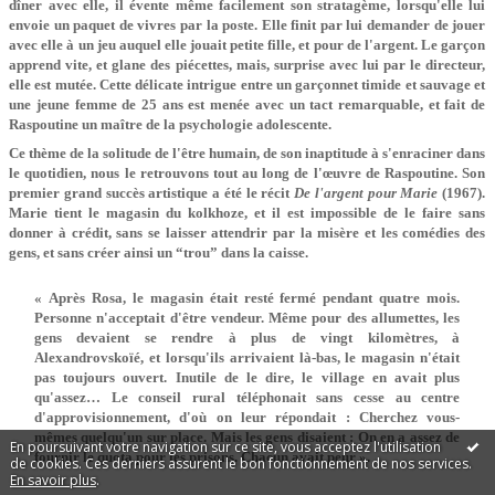
dîner avec elle, il évente même facilement son stratagème, lorsqu'elle lui
envoie un paquet de vivres par la poste. Elle finit par lui demander de jouer
avec elle à un jeu auquel elle jouait petite fille, et pour de l'argent. Le garçon
apprend vite, et glane des piécettes, mais, surprise avec lui par le directeur,
elle est mutée. Cette délicate intrigue entre un garçonnet timide et sauvage et
une jeune femme de 25 ans est menée avec un tact remarquable, et fait de
Raspoutine un maître de la psychologie adolescente.
Ce thème de la solitude de l'être humain, de son inaptitude à s'enraciner dans
le quotidien, nous le retrouvons tout au long de l'œuvre de Raspoutine. Son
premier grand succès artistique a été le récit
De l'argent pour Marie
(1967).
Marie tient le magasin du kolkhoze, et il est impossible de le faire sans
donner à crédit, sans se laisser attendrir par la misère et les comédies des
gens, et sans créer ainsi un “trou” dans la caisse.
« Après Rosa, le magasin était resté fermé pendant quatre mois.
Personne n'acceptait d'être vendeur. Même pour des allumettes, les
gens devaient se rendre à plus de vingt kilomètres, à
Alexandrovskoïé, et lorsqu'ils arrivaient là-bas, le magasin n'était
pas toujours ouvert. Inutile de le dire, le village en avait plus
qu'assez… Le conseil rural téléphonait sans cesse au centre
d'approvisionnement, d'où on leur répondait : Cherchez vous-
mêmes quelqu'un sur place. Mais les gens disaient : On en a assez de
En poursuivant votre navigation sur ce site, vous acceptez l'utilisation
fournir le quota pour les prisons. Chacun avait peur ».
de cookies. Ces derniers assurent le bon fonctionnement de nos services.
En savoir plus
.