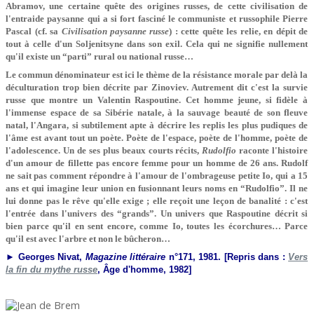
Abramov, une certaine quête des origines russes, de cette civilisation de
l'entraide paysanne qui a si fort fasciné le communiste et russophile Pierre
Pascal (cf. sa
Civilisation paysanne russe
) : cette quête les relie, en dépit de
tout à celle d'un Soljenitsyne dans son exil. Cela qui ne signifie nullement
qu'il existe un “parti” rural ou national russe…
Le commun dénominateur est ici le thème de la résistance morale par delà la
déculturation trop bien décrite par Zinoviev. Autrement dit c'est la survie
russe que montre un Valentin Raspoutine. Cet homme jeune, si fidèle à
l'immense espace de sa Sibérie natale, à la sauvage beauté de son fleuve
natal, l'Angara, si subtilement apte à décrire les replis les plus pudiques de
l'âme est avant tout un poète. Poète de l'espace, poète de l'homme, poète de
l'adolescence. Un de ses plus beaux courts récits,
Rudolfio
raconte l'histoire
d'un amour de fillette pas encore femme pour un homme de 26 ans. Rudolf
ne sait pas comment répondre à l'amour de l'ombrageuse petite Io, qui a 15
ans et qui imagine leur union en fusionnant leurs noms en “Rudolfio”. Il ne
lui donne pas le rêve qu'elle exige ; elle reçoit une leçon de banalité : c'est
l'entrée dans l'univers des “grands”. Un univers que Raspoutine décrit si
bien parce qu'il en sent encore, comme Io, toutes les écorchures… Parce
qu'il est avec l'arbre et non le bûcheron…
► Georges Nivat,
Magazine littéraire
n°171, 1981. [Repris dans :
Vers
la fin du mythe russe
, Âge d'homme, 1982]