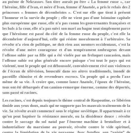
au poème de Nekrassov. Son titre aurait pu être « La femme russe », car
l'héroïne, fille d'Ivan, et mère d'Ivan, femme d’Anatole, a pris le relais des 2
princesses « femmes de décembristes ». C'est sur elle que tient à présent
l'honneur et la survie du peuple ; elle ne vient pas d'une lointaine capitale
plus européenne que russe, elle n’a pas connu les gouvernantes françaises et
les bals à la cour, elle n’a pas suivi son mari au bagne tout simplement parce
que l'héroïsme est passé du côté de la femme russe du peuple, c'est elle la
décembriste d'aujourd'hui, celle qui résiste moralement à l'arbitraire. Sa
révolte n’a rien de politique, ne doit rien aux mentors occidentaux, c'est la
révolte d'une mère courageuse et d'un tempérament ombrageux devant
l'offense subie par sa fille qui a été violée par un freluquet caucasien, mais
l'offense subie est plus générale encore puisque c’est tout le pays qui est
violenté, tout le peuple qui est déboussolé, convulsivement rivé aux violences
de l'écran de télévision, bousculé dans ses aîtres traditionnels, inondé de
pacotille chinoise et de revendeurs escrocs. Un peuple qui a perdu l'axe
même de sa vie. À croire que, comme lance Anatole, l'époux de l'héroïne,
tous ont été débarqués d'un camion-remorque énorme, comme des déportés,
sans passé ni racines.
Les racines, c'est depuis toujours le thème central de Raspoutine, ce Sibérien
timide aux yeux doux, mais qui ne supporte pas les mauvais traitements de la
vie. Sa révolte avait commencé sous le régime soviétique. Il appartenait à ce
qu’on peut baptiser la résistance morale, ou la dissidence douce : révolte
contre le saccage du sol natal par l'énorme machine à brutaliser et à
industrialiser du marxisme au pouvoir, révolte contre le vide spirituel,
contre la liquidation de la vie paysanne. Avec Astafiev, son “voisin” de