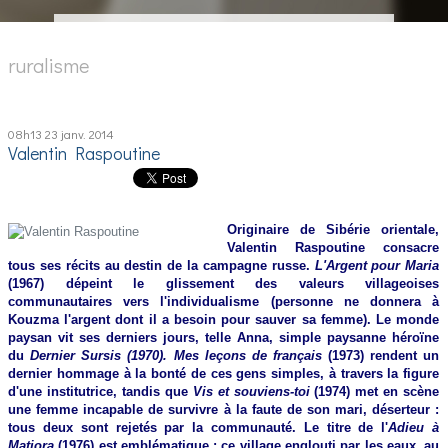
ruralisme
08h13
23
janv. 2014
Valentin Raspoutine
Originaire de Sibérie orientale,
Valentin Raspoutine consacre
tous ses récits au destin de la campagne russe.
L'Argent pour Maria
(1967) dépeint le glissement des valeurs villageoises
communautaires vers l'individualisme (personne ne donnera à
Kouzma l'argent dont il a besoin pour sauver sa femme). Le monde
paysan vit ses derniers jours, telle Anna, simple paysanne héroïne
du
Dernier Sursis (1970). Mes leçons de français
(1973) rendent un
dernier hommage à la bonté de ces gens simples, à travers la figure
d'une institutrice, tandis que
Vis et souviens-toi
(1974) met en scène
une femme incapable de survivre à la faute de son mari, déserteur :
tous deux sont rejetés par la communauté. Le titre de l'
Adieu à
Matiora
(1976) est emblématique : ce village englouti par les eaux, au