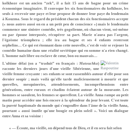
kolkhoze est un ancien “zek”, il a fait 15 ans de bagne pour un crime
économique imaginaire. Il convoque les six fonctionnaires du kolkhoze, les
seuls à recevoir une paye et leur propose de donner leur paye du lendemain
à Kouzma. Sous le regard du président chacun des six fonctionnaires accepte
(« nous autres aussi on en a un petit peu de conscience ») mais le lendemain
commence une sinistre comédie, très gogolienne, où chacun vient, soi-même
ou par épouse interposée, récupérer sa part. Marie n'aura pas l'argent,
l'égoïsme triomphera ; elle ira au bagne et ses 4 enfants resteront
orphelins… Ce qui est étonnant dans cette nouvelle, c'est de voir se rejouer la
comédie humaine dans une réalité soviétique qui en somme n'a rien changé.
L'homme naît libre ou esclave de cœur, bon ou mauvais…
L'ultime délai (on a “traduit” en français :
Matouchka
)
raconte les derniers jours d'une vieille Sibérienne, une
vieille femme croyante : ses enfants se sont rassemblés autour d'elle pour son
dernier soupir ; mais voilà qu'elle tarde malicieusement à mourir et que
querelles, mesquineries, attendrissements, incompréhensions entre
générations, entre ruraux et citadins éclatent autour de la mourante. Les
hommes se saoulent, les femmes se querellent. La vieille Anna rampe au petit
matin pour accéder une fois encore à la splendeur du jour levant. C'est toute
la pureté baptismale du monde qui s'engouffre dans l'âme de la vieille Anna,
pourtant « aussi inutile qu'une bougie en plein soleil ». Voici un dialogue
entre Anna et sa voisine :
« — Écoute, ma vieille, on dépend tous de Dieu, et il en sera fait selon