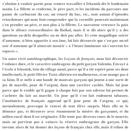
s'obstine à vouloir partir pour rentrer travailler à Irkoutsk dès le lendemain
matin. La fillette se renferme, le père part, et les incidents du parcours une
panne de carburant du car, un retard du bac, etc., sont autant d'épisodes
retardateurs qui nous font comprendre que la corneille pourrait maintenant
s'en prendre au père, et non plus à la fillette. Le narrateur retrouve la paix
dans le silence extraordinaire du Baïkal, mais il se dit alors qu'il y a des
questions au-delà desquelles on ne doit pas aller. Et cette magnifique soirée
d'automne, si bien appariée à son âme, lui fait découvrir que c'est par un tel
soir d'automne qu'il aimerait mourir « à l'heure lumineuse où s'ouvrent les
espaces ».
Un autre récit autobiographique, les
Leçons de français
, nous fait découvrir
l'enfance dure, et le caractère ombrageux du petit garçon Valentin. Envoyé à
l'école à Irkoutsk, loin du village natal, parce qu'il a été repéré pour ses dons
intellectuels, le petit Olivier Twist sibérien est malheureux, et ne mange pas à
sa faim. Il se mêle à une bande de mauvais garçons qui jouent à une sorte de
jeu de marelle, pour de l'argent, dans une carrière cachée. Mais lui joue
parce que le rouble qu'il gagne à chaque fois par son adresse lui permet de
s'acheter du lait au marché. Un jour qu'il s'est fait rudement tabasser,
l'institutrice de français apprend qu'il joue pour de l'argent, ce qui,
normalement, provoque le renvoi de tout élève surpris. Mais elle ne le
dénonce pas, et découvre avec étonnement la misère du garçonnet, et du
milieu rural dont il est originaire. Elle tente par diverses ruses de le nourrir,
mais ne parvient pas à vaincre la réserve ombrageuse du garçon. Elle
invente alors de lui donner des leçons de français chez elle, mais il refuse de