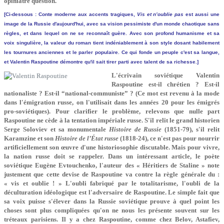
opiniâtre question.
[Ci-dessous : Conte moderne aux accents tragiques,
Vis et n’oublie pas
est aussi une
image de la Russie d'aujourd'hui, avec sa vision pessimiste d'un monde chaotique sans
règles, et dans lequel on ne se reconnaît guère. Avec son profond humanisme et sa
voix singulière, la valeur du roman tient indéniablement à son style dosant habilement
les tournures anciennes et le parler populaire. Ce qui fonde un peuple c'est sa langue,
et Valentin Raspoutine démontre qu'il sait tirer parti avec talent de sa richesse.]
L'écrivain soviétique Valentin
Raspoutine est-il chrétien ? Est-il
nationaliste ? Est-il “national-communiste” ? (Ce mot est revenu à la mode
dans l'émigration russe, on l'utilisait dans les années 20 pour les émigrés
pro-soviétiques). Pour clarifier le problème, relevons que nulle part
Raspoutine ne cède à la tentation impériale russe. S'il relit le grand historien
Serge Soloviev et sa monumentale
Histoire de Russie
(1851-79), s'il relit
Karamzine et son
Histoire de l’État russe
(1818-24), ce n'est pas pour nourrir
artificiellement son œuvre d'une historiosophie discutable. Mais pour vivre,
la nation russe doit se rappeler. Dans un intéressant article, le poète
soviétique Eugène Evtouchenko, l'auteur des « Héritiers de Staline » note
justement que cette devise de Raspoutine va contre la règle générale du :
« vis et oublie ! » L'oubli fabriqué par le totalitarisme, l'oubli de la
déculturation idéologique est l'adversaire de Raspoutine. Le simple fait que
sa voix puisse s'élever dans la Russie soviétique prouve à quel point les
choses sont plus compliquées qu'on ne nous les présente souvent sur les
tréteaux parisiens. Il y a chez Raspoutine, comme chez Belov, Astafiev,