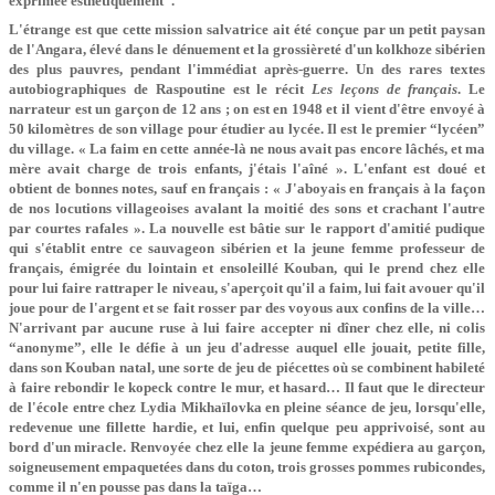
exprimée esthétiquement”.
L'étrange est que cette mission salvatrice ait été conçue par un petit paysan
de l'Angara, élevé dans le dénuement et la grossièreté d'un kolkhoze sibérien
des plus pauvres, pendant l'immédiat après-guerre. Un des rares textes
autobiographiques de Raspoutine est le récit
Les leçons de français
. Le
narrateur est un garçon de 12 ans ; on est en 1948 et il vient d'être envoyé à
50 kilomètres de son village pour étudier au lycée. Il est le premier “lycéen”
du village. « La faim en cette année-là ne nous avait pas encore lâchés, et ma
mère avait charge de trois enfants, j'étais l'aîné ». L'enfant est doué et
obtient de bonnes notes, sauf en français : « J'aboyais en français à la façon
de nos locutions villageoises avalant la moitié des sons et crachant l'autre
par courtes rafales ». La nouvelle est bâtie sur le rapport d'amitié pudique
qui s'établit entre ce sauvageon sibérien et la jeune femme professeur de
français, émigrée du lointain et ensoleillé Kouban, qui le prend chez elle
pour lui faire rattraper le niveau, s'aperçoit qu'il a faim, lui fait avouer qu'il
joue pour de l'argent et se fait rosser par des voyous aux confins de la ville…
N'arrivant par aucune ruse à lui faire accepter ni dîner chez elle, ni colis
“anonyme”, elle le défie à un jeu d'adresse auquel elle jouait, petite fille,
dans son Kouban natal, une sorte de jeu de piécettes où se combinent habileté
à faire rebondir le kopeck contre le mur, et hasard… Il faut que le directeur
de l'école entre chez Lydia Mikhaïlovka en pleine séance de jeu, lorsqu'elle,
redevenue une fillette hardie, et lui, enfin quelque peu apprivoisé, sont au
bord d'un miracle. Renvoyée chez elle la jeune femme expédiera au garçon,
soigneusement empaquetées dans du coton, trois grosses pommes rubicondes,
comme il n'en pousse pas dans la taïga…