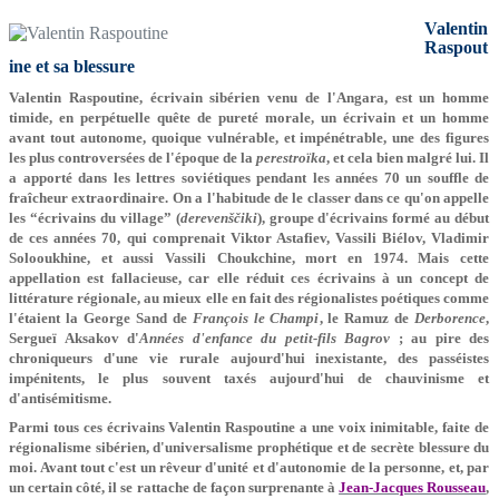
Valentin
Raspout
ine et sa blessure
Valentin Raspoutine, écrivain sibérien venu de l'Angara, est un homme
timide, en perpétuelle quête de pureté morale, un écrivain et un homme
avant tout autonome, quoique vulnérable, et impénétrable, une des figures
les plus controversées de l'époque de la
perestroïka
, et cela bien malgré lui. Il
a apporté dans les lettres soviétiques pendant les années 70 un souffle de
fraîcheur extraordinaire. On a l'habitude de le classer dans ce qu'on appelle
les “écrivains du village” (
derevenščiki
), groupe d'écrivains formé au début
de ces années 70, qui comprenait Viktor Astafiev, Vassili Biélov, Vladimir
Solooukhine, et aussi Vassili Choukchine, mort en 1974. Mais cette
appellation est fallacieuse, car elle réduit ces écrivains à un concept de
littérature régionale, au mieux elle en fait des régionalistes poétiques comme
l'étaient la George Sand de
François le Champi
, le Ramuz de
Derborence
,
Sergueï Aksakov d'
Années d'enfance du petit-fils Bagrov
; au pire des
chroniqueurs d'une vie rurale aujourd'hui inexistante, des passéistes
impénitents, le plus souvent taxés aujourd'hui de chauvinisme et
d'antisémitisme.
Parmi tous ces écrivains Valentin Raspoutine a une voix inimitable, faite de
régionalisme sibérien, d'universalisme prophétique et de secrète blessure du
moi. Avant tout c'est un rêveur d'unité et d'autonomie de la personne, et, par
un certain côté, il se rattache de façon surprenante à
Jean-Jacques Rousseau
,