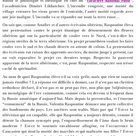
Russie le philologue et idéologue en chef du “
caractère national russe
”,
l'académicien Dimitri Likhatchov. L’incendie rougeoie, une moitié du
village retrouve les vieux gestes de l'entraide, l'autre moitié regarde avec
une joie maligne. L’incendie va se répandre sur toute la terre russe…
On sait que, comme Astafiev et d'autres écrivains sibériens, Raspoutine éleva
une protestation contre le projet titanique de détournement des fleuves
sibériens qui ont la particularité de couler vers le Nord, c'est-à-dire les
régions stériles de la terre sibérienne. Un projet prométhéen voulait les faire
couler vers le sud et les chauds déserts en attente de colons. La protestation
des écrivains eut raison des apprentis sorciers, du moins jusqu'à présent, car
on voit reparaître le projet ces derniers temps. Respecter la pauvreté
apparente de la terre sibérienne, c'est, pour Raspoutine, respecter son trésor
caché de spiritualité.
Au nom de quoi Raspoutine élève-t-il sa voix grêle, mais que rien ne saurait
jamais étouffer ? La réponse est difficile à donner, car il n’est pas un chrétien
orthodoxe déclaré, il n’est pas et ne peut pas être, non plus que Soljénitsyne,
un nostalgique de l'ère communiste, comme cela est devenu si fréquent dans
la Russie amnésique d'aujourd'hui. Mais depuis la perestroïka, et l'énorme
“remuement” de la Russie, Valentin Raspoutine dénonce une perte collective
des fondements du pays. Les ancêtres sont trahis. Mais par qui ? Est-ce la
télévision qui est coupable, elle que Raspoutine a toujours détestée, comme il
déteste la chanson syncopée pop, l'engourdissement de l'âme dans le bruit
moderne ? Est-ce le sournois envahisseur allogène, en l'occurrence le
Caucasien qui tient la moitié des marchés et qui maltraite nos filles ? Est-ce