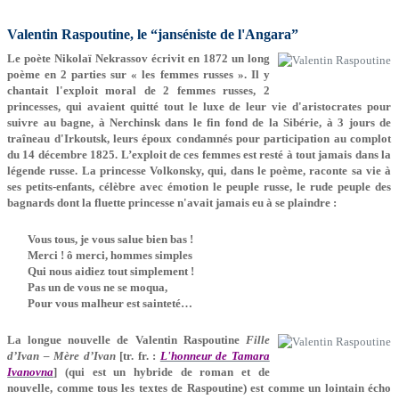
Valentin Raspoutine, le “janséniste de l'Angara”
Le poète Nikolaï Nekrassov écrivit en 1872 un long
poème en 2 parties sur « les femmes russes ». Il y
chantait l'exploit moral de 2 femmes russes, 2
princesses, qui avaient quitté tout le luxe de leur vie d'aristocrates pour
suivre au bagne, à Nerchinsk dans le fin fond de la Sibérie, à 3 jours de
traîneau d'Irkoutsk, leurs époux condamnés pour participation au complot
du 14 décembre 1825. L’exploit de ces femmes est resté à tout jamais dans la
légende russe. La princesse Volkonsky, qui, dans le poème, raconte sa vie à
ses petits-enfants, célèbre avec émotion le peuple russe, le rude peuple des
bagnards dont la fluette princesse n'avait jamais eu à se plaindre :
Vous tous, je vous salue bien bas !
Merci ! ô merci, hommes simples
Qui nous aidiez tout simplement !
Pas un de vous ne se moqua,
Pour vous malheur est sainteté…
La longue nouvelle de Valentin Raspoutine
Fille
d’Ivan – Mère d’Ivan
[tr. fr. :
L'honneur de Tamara
Ivanovna
] (qui est un hybride de roman et de
nouvelle, comme tous les textes de Raspoutine) est comme un lointain écho