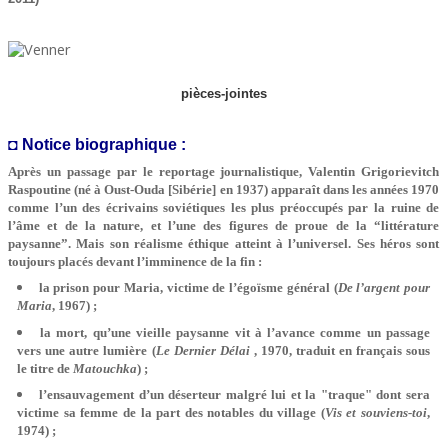
pièces-jointes
◘ Notice biographique :
Après un passage par le reportage journalistique, Valentin Grigorievitch
Raspoutine (né à Oust-Ouda [Sibérie] en 1937) apparaît dans les années 1970
comme l’un des écrivains soviétiques les plus préoccupés par la ruine de
l’âme et de la nature, et l’une des figures de proue de la “littérature
paysanne”. Mais son réalisme éthique atteint à l’universel. Ses héros sont
toujours placés devant l’imminence de la fin :
la prison pour Maria, victime de l’égoïsme général (
De l’argent pour
Maria
, 1967) ;
la mort, qu’une vieille paysanne vit à l’avance comme un passage
vers une autre lumière (
Le Dernier Délai
, 1970, traduit en français sous
le titre de
Matouchka
) ;
l’ensauvagement d’un déserteur malgré lui et la "traque" dont sera
victime sa femme de la part des notables du village (
Vis et souviens-toi
,
1974) ;