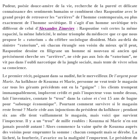
Pudeur, poésie douce-amère de la vie, recherche de la pureté et délicate
connaissance des sentiments humains se combinent chez Raspoutine avec le
grand projet de retrouver les “arrières” de l'homme contemporain, ou plus
exactement de l'homme soviétique. Il s'agit d'un homme soviétique très
différent de celui d'
Alexandre Zinoviev
: Raspoutine voit certes la même
rapacité, la même lubricité, le même triomphe du médiocre que ce que nous
propose le « ratorium » du célèbre sociologue dissident. Mais au-delà du
sinistre “ratorium”, où chacun étrangle son voisin du mieux qu'il peut,
Raspoutine dessine en filigrane un homme ni nouveau ni ancien qui
précisément cherche ses “arrières”, ne cède pas aux lois du “ratorium”, ne
vit pas dans l'oubli narcotique de la jungle sociale, mais tente de vivre selon
sa conscience.
Le premier récit, poignant dans sa nudité, fut le merveilleux
De l'argent pour
Marie
. Au kolkhoze de Kouzma et Marie, personne ne veut tenir le magasin
car tous les gérants précédents ont eu la “guigne” : les clients trompent
immanquablement, implorent crédit et puis l'inspecteur vous tombe dessus,
fait l'inventaire, constate le “trou” dans la caisse et c'est 15 ans de bagne
pour “sabotage économique”. Pourtant comment survivre si le magasin
reste fermé ? Marie cède aux injonctions du président du kolkhoze ; pendant
six ans elle tient vaillamment le magasin, mais voici que survient
l'inspecteur. Il y a un “trou” de mille roubles : Kouzma ni Marie n'en ont
jamais possédé autant ! Alors commence la vaine quête de Kouzma auprès
des voisins pour emprunter la somme : chacun compatit mais se dérobe. La
lâcheté, la fourberie, l'avarice ou la malignité l'emportent. Le président du