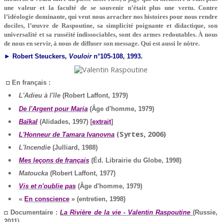
une valeur et la faculté de se souvenir n’était plus une vertu. Contre
l’idéologie dominante, qui veut nous arracher nos histoires pour nous rendre
dociles, l’œuvre de Raspoutine, sa simplicité poignante et didactique, son
universalité et sa russéité indissociables, sont des armes redoutables. À nous
de nous en servir, à nous de diffuser son message. Qui est aussi le nôtre.
► Robert Steuckers,
Vouloir
n°105-108, 1993.
◘ En français :
L'Adieu à l'île
(Robert Laffont, 1979)
De l'Argent pour Maria
(Âge d'homme, 1979)
Baïkal
(Alidades, 1997) [
extrait
]
(Syrtes, 2006)
L'Honneur de Tamara Ivanovna
L'Incendie
(Julliard, 1988)
Mes leçons de français
(Éd. Librairie du Globe, 1998)
Matoucka
(Robert Laffont, 1977)
Vis et n'oublie pas
(Âge d'homme, 1979)
«
En conscience
» (entretien, 1998)
◘ Documentaire :
La Rivière de la vie -
Valentin Raspoutine
(Russie,
2011)