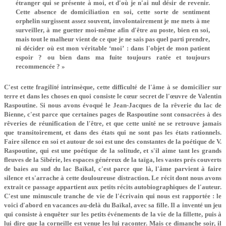
étranger qui se présente à moi, et d'où je n'ai nul désir de revenir.
Cette absence de domiciliation en soi, cette sorte de sentiment
orphelin surgissent assez souvent, involontairement je me mets à me
surveiller, à me guetter moi-même afin d'être au poste, bien en soi,
mais tout le malheur vient de ce que je ne sais pas quel parti prendre,
ni décider où est mon véritable ‘moi’ : dans l'objet de mon patient
espoir ? ou bien dans ma fuite toujours ratée et toujours
recommencée ? »
C'est cette fragilité intrinsèque, cette difficulté de l'âme à se domicilier sur
terre et dans les choses en quoi consiste le cœur secret de l'œuvre de Valentin
Raspoutine. Si nous avons évoqué le Jean-Jacques de la rêverie du lac de
Bienne, c'est parce que certaines pages de Raspoutine sont consacrées à des
rêveries de réunification de l'être, et que cette unité ne se retrouve jamais
que transitoirement, et dans des états qui ne sont pas les états rationnels.
Faire silence en soi et autour de soi est une des constantes de la poétique de V.
Raspoutine, qui est une poétique de la solitude, et s'il aime tant les grands
fleuves de la Sibérie, les espaces généreux de la taïga, les vastes prés couverts
de baies au sud du lac Baïkal, c'est parce que là, l'âme parvient à faire
silence et s'arrache à cette douloureuse distraction. Le récit dont nous avons
extrait ce passage appartient aux petits récits autobiographiques de l'auteur.
C'est une minuscule tranche de vie de l'écrivain qui nous est rapportée : le
voici d'abord en vacances au-delà du Baïkal, avec sa fille. Il a inventé un jeu
qui consiste à enquêter sur les petits événements de la vie de la fillette, puis à
lui dire que la corneille est venue les lui raconter. Mais ce dimanche soir, il