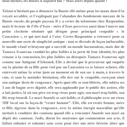
nous-mêmes, les Russes d'aujourd'hui ? Mais alors depuis quand ?
Tolstoï n'hésitait pas à dénoncer la Russie elle-même pour les maux dont il la
voyait accablée, et l'expliquait par l'abandon des fondements moraux de la
Russie rurale, du peuple paysan. Il y a certes du tolstoïsme chez Raspoutine,
mais le lecteur de
Fille d’Ivan – mère d’Ivan
percevra aussi dans l'œuvre une
petite clochette obstinée qui désigne pour principal coupable « le
Caucasien », et qui met mal à l'aise. Certes Raspoutine a retrouvé pour sa
nouvelle une sorte de simplicité antique : tout se déroule de façon inéluctable,
le monde vénal et bruyant qui a succédé au monde harmonieux, mais dur de
Tamara Ivanovna conduit les plus faibles à la perte de leur identité, les plus
vénaux à la concussion, les plus faibles au désespoir. Tamara Ivanovna agit
comme une Antigone d'Irkoutsk. Elle a deviné que le procureur qui enquête
sur la plainte de sa fille pour viol par un Caucasien va se laisser acheter, elle
entrevoit même la scène juste au moment où de son sac à main, à travers le
cuir, et sans la moindre hésitation, elle tire sur le coupable, exerçant ainsi
son antique droit de vengeance. Après quoi elle se sent libérée, elle subira ses
5 ans de bagne avec dignité, elle sera applaudie par le public des assises, elle
a fait justice, là où son père est trop vieux pour agir, son mari trop faible, son
fils trop étourdi. Le mari Anatole se sait faible, et il philosophe avec un vieux
SDF local sur la façon de “rester homme”. Elle, elle est restée femme, mère
et fille, tigresse dans la vengeance, avec la même énergie masculine qu’elle
mettait à conduire des camions quand elle a rencontré Anatole son mari au
dépôt des camions. Jadis, disent les matrones qui commentent son acte, il
fallait enfanter et enfanter sans cesse pour être une
mère héroïne
(titre que