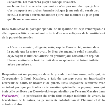
Sa volonté. On marchera jusqu'à tant qu'Il voudra.
— Je me tue à te répéter que moi, ce n'est pas marcher que je fais,
c'est ramper à ses ordres. Attendre ici, que je me suis dit, serait trop
bête. La mort m'a sûrement oubliée ; j'irai me montrer au jour, pour
qu'elle me reconnaisse ».
Dans
Matouchka
la poétique spatiale de Raspoutine est déjà remarquable :
elle imprègne littéralement tout le texte d'un sens religieux de la vastitude et
de la pureté du monde :
« L'aurore montait, diligente, nette, rapide. Dans le ciel, surtout dans
la partie que la mère voyait, le bleu devançant le soleil s'installait
déjà, noyait la lumière laiteuse du premier jour naissant. En dépit de
l'heure matinale la forêt brillait dans sa splendeur et faisait toilette,
arbre par arbre ».
Raspoutine est un paysagiste dans la grande tradition russe, celle qui, de
Tourgueniev à Iouri Kazakov, a fait du paysage russe un intarissable
réservoir de bonté, de beauté et de pureté. Mais Raspoutine réaffirme avec
un talent poétique particulier cette vocation spirituelle du paysage russe qui
était celle célébrée par Dostoïevski (en particulier par l'errant Macaire dans
l’Adolescent
) : la pénétration du divin dans chaque molécule de vivant, la
bénédiction de la nature, la permanente cohabitation de l'homme et de la
création divine :