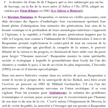
le dernier été d’une île de l’Angara qui va être submergée par un lac
de barrage, ou la fin de la terre mère (
L’Adieu à l’île
, 1976, adapté au
cinéma par
Elem Klimov
en 1981 [
Les Adieux à Matiora
]).
Les
héroïnes féminines
de Raspoutine, et surtout ses vieilles paysannes, sont
déjà devenues des figures d’anthologie: leur rayonnement spirituel, leur
bonté pleine d’abnégation, leur mémoire des générations, leur sens de la
beauté cosmique et la profondeur de leurs monologues intérieurs s’opposent
à l’égoïsme, à la cupidité, à l’oubli des jeunes générations happées par la
ville et l’argent, tout comme à l’inhumanité de l’Administration. L’œuvre de
Raspoutine prenait explicitement le contre-pied de tout un courant de la
littérature soviétique qui glorifiait la conquête de la nature, le pouvoir
illimité de la raison et du progrès, et choisissait de faire table rase du passé
pour forger “l’homme nouveau”. Raspoutine montre la ruine spirituelle,
sociale et écologique à laquelle le prométhéisme dont Gorki fut l’un des
chantres a conduit le pays. L’un de ses récits les plus importants,
L’Incendie
(1985), est un cri d’alarme apocalyptique.
Dans son œuvre littéraire comme dans ses articles de presse, Raspoutine a
sonné le tocsin (à propos de la sauvegarde du lac Baïkal, not.) bien avant
l’arrivée au pouvoir en 1985 de Mikhaïl Gorbatchev. S'il est l’un des
précurseurs des changements survenus en Union soviétique, il se veut
vigilant. Pour lui (comme pour
Soljénitsyne
), la solution des problèmes
économiques et sociaux passe avant tout par le recouvrement par l’homme
de son âme et du sens de la vie.
C’est le talent, l’éloignement de Moscou, la
soif de vérité du public, la notoriété à l’étranger qui ont permis à Raspoutine