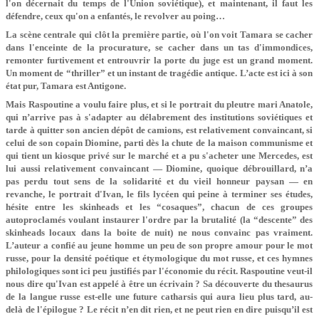
l'on décernait du temps de l'Union soviétique), et maintenant, il faut les
défendre, ceux qu'on a enfantés, le revolver au poing…
La scène centrale qui clôt la première partie, où l'on voit Tamara se cacher
dans l'enceinte de la procurature, se cacher dans un tas d'immondices,
remonter furtivement et entrouvrir la porte du juge est un grand moment.
Un moment de “thriller” et un instant de tragédie antique. L’acte est ici à son
état pur, Tamara est Antigone.
Mais Raspoutine a voulu faire plus, et si le portrait du pleutre mari Anatole,
qui n’arrive pas à s'adapter au délabrement des institutions soviétiques et
tarde à quitter son ancien dépôt de camions, est relativement convaincant, si
celui de son copain Diomine, parti dès la chute de la maison communisme et
qui tient un kiosque privé sur le marché et a pu s'acheter une Mercedes, est
lui aussi relativement convaincant — Diomine, quoique débrouillard, n’a
pas perdu tout sens de la solidarité et du vieil honneur paysan — en
revanche, le portrait d'Ivan, le fils lycéen qui peine à terminer ses études,
hésite entre les skinheads et les “cosaques”, chacun de ces groupes
autoproclamés voulant instaurer l'ordre par la brutalité (la “descente” des
skinheads locaux dans la boite de nuit) ne nous convainc pas vraiment.
L’auteur a confié au jeune homme un peu de son propre amour pour le mot
russe, pour la densité poétique et étymologique du mot russe, et ces hymnes
philologiques sont ici peu justifiés par l'économie du récit. Raspoutine veut-il
nous dire qu'Ivan est appelé à être un écrivain ? Sa découverte du thesaurus
de la langue russe est-elle une future catharsis qui aura lieu plus tard, au-
delà de l'épilogue ? Le récit n’en dit rien, et ne peut rien en dire puisqu’il est