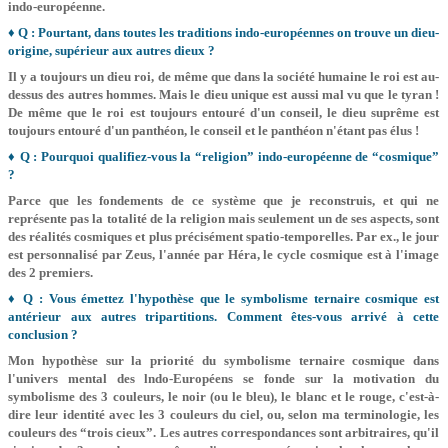
indo-européenne.
♦ Q : Pourtant, dans toutes les traditions indo­-européennes on trouve un dieu-
origine, supérieur aux autres dieux ?
Il y a toujours un dieu roi, de même que dans la société humaine le roi est au-
dessus des autres hommes. Mais le dieu unique est aussi mal vu que le tyran !
De même que le roi est toujours entouré d'un conseil, le dieu suprême est
toujours entouré d'un panthéon, le conseil et le panthéon n'étant pas élus !
♦ Q : Pourquoi qualifiez-vous la “religion” indo-­européenne de “cosmique”
?
Parce que les fondements de ce système que je reconstruis, et qui ne
représente pas la totalité de la religion mais seulement un de ses aspects, sont
des réalités cosmiques et plus précisément spatio-­temporelles. Par ex., le jour
est personnalisé par Zeus, l'année par Héra, le cycle cosmique est à l'image
des 2 premiers.
♦ Q : Vous émettez l'hypothèse que le symbolisme ternaire cosmique est
antérieur aux autres tripartitions. Comment êtes-vous arrivé à cette
conclusion ?
Mon hypothèse sur la priorité du symbolisme ternaire cosmique dans
l'univers mental des lndo-Européens se fonde sur la motivation du
symbolisme des 3 couleurs, le noir (ou le bleu), le blanc et le rouge, c'est-à-
dire leur identité avec les 3 couleurs du ciel, ou, selon ma terminologie, les
couleurs des “trois cieux”. Les autres correspondances sont arbitraires, qu'il