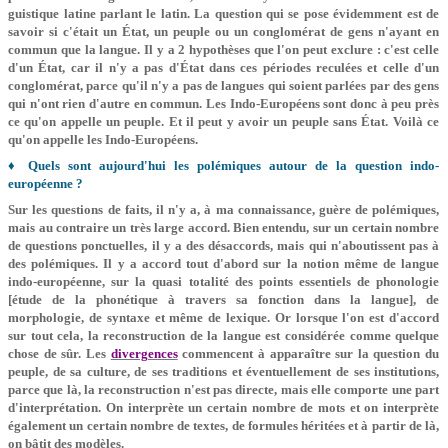
guistique latine parlant le latin. La question qui se pose évidemment est de
savoir si c'était un État, un peuple ou un conglomérat de gens n'ayant en
commun que la langue. Il y a 2 hypothèses que l'on peut exclure : c'est celle
d'un État, car il n'y a pas d'État dans ces périodes reculées et celle d'un
conglomérat, parce qu'il n'y a pas de langues qui soient parlées par des gens
qui n'ont rien d'autre en commun. Les Indo-Européens sont donc à peu près
ce qu'on appelle un peuple. Et il peut y avoir un peuple sans État. Voilà ce
qu'on appelle les Indo-Européens.
♦ Quels sont aujourd'hui les polémiques autour de la question indo-
européenne ?
Sur les questions de faits, il n'y a, à ma connaissance, guère de polémiques,
mais au contraire un très large accord. Bien entendu, sur un certain nombre
de questions ponctuelles, il y a des désac­cords, mais qui n'aboutissent pas à
des polémiques. Il y a accord tout d'abord sur la notion même de langue
indo­-européenne, sur la quasi totalité des points essentiels de phonologie
[étude de la phonétique à travers sa fonction dans la langue], de
morphologie, de syntaxe et même de lexique. Or lorsque l'on est d'accord
sur tout cela, la reconstruction de la langue est considérée comme quelque
chose de sûr. Les
divergences
com­mencent à apparaître sur la question du
peuple, de sa culture, de ses traditions et éventuellement de ses institutions,
parce que là, la reconstruction n'est pas directe, mais elle comporte une part
d'interprétation. On interprète un cer­tain nombre de mots et on interprète
également un certain nombre de textes, de formules héritées et à partir de là,
on bâtit des modèles.