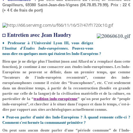
Grapilleurs, 69380 Saint-Jean-des-Vignes (04.78.85.79.99).
Prix : 22 €
(+ 4 € de frais de port)
◘ Entretien avec Jean Haudry
♦ Professeur à l'Université Lyon III, vous dirigez
l'
Institut d'Études Indo-européennes
. Pouvez-vous
nous dire en quelques mots qui étaient les Indo-Européens ?
Bien que je ne dirige plus l'Institut (mon ami Allard m'a remplacé dans cette
fonction), je continue à me consacrer aux études indo-européennes. Les Indo-
Européens ne peuvent se définir, dans un premier temps, que comme
“locuteurs de l'indo-européen reconstruit”, comme des indo-
européanophones comme il existe des “francophones”, etc. C'est seulement
dans un deuxième temps, à partir de la reconstruction (fondée en grande
partie sur celle de la langue) de la civilisation matérielle et de la culture, en
particulier de la “
tradition indo-européenne
” qu'on peut parler de “peuple
indo-européen”, et chercher à le situer dans l'espace et dans le temps, c'est-à-
dire par rapport aux sites archéologiques actuellement connus.
♦ Peut-on parler d'unité des Indo-Européens ? À quand remonte celle-ci ?
Comment s'est formée la communauté primitive ?
On peut sans aucun doute parler d'une “période commune” de l'Indo-