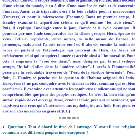
européen. Celle-ci n'est pas seulement une organisation sociale, mais découle
d'une vision du monde, c'est-à-dire d'une manière de voir et de concevoir
l'univers. Aussi, cette tripartition est à la fois valable pour le macrocosme
(l'univers) et pour le microcosme (l'homme). Dans un premier temps, J.
Haudry examine la tripartition céleste, ce qu'il nomme “les trois cieux”.
Puis, il explique l'analogie entre le jour, l'année et le cycle cosmique. Il
poursuit par une étude comparative sur la déesse grecque Héra, épouse de
Zeus. Celle-ci représente, entre autres, la belle saison de l'année, le
printemps, mais aussi l'année toute entière. Il aborde ensuite la notion de
héros en partant de l'étymologie qui provient de Héra. Le héros est
précisément celui qui conquiert l'année et accède ainsi à l'immortalité. Pour
cela il emprunte la “voie des dieux”, aussi désignée par le mot védique
svarga
, “le fait d'aller dans la lumière­ solaire”. L'accès à l'immortalité
passe par la redoutable traversée de “l'eau de la ténèbre hivernale”. Pour
finir, J. Haudry se penche sur la question de l'habitat originel des Indo-
Européens (à ne pas confondre avec le dernier habitat commun qui est bien
postérieur). Il examine avec attention les nombreuses indications qui ne sont
compréhensibles que pour des peuples arctiques. Ce n'est là, bien sür, qu'un
survol rapide de cet ouvrage dense, érudit et clair, précis et convaincant, qui
captivera tous ceux qui s'intéressent aux mythologies, aux Indo­-Européens et
aux sociétés anciennes en général. (CL)
********
♦ Question : Tout d'abord le titre de l'ouvrage. Y avait-­il une religion
commune aux différents peuples indo­-européens ?