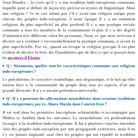
Jean Haudry : Je crois qu'il y a une tradition indo-­européenne commune,
laquelle peut se définir de façon très précise en termes de linguistique. Mais
une religion ? Je ne sais même pas s’il y avait une religion unique pour
chacun des peuples indo-­européens. À toute époque il y a un sentiment
religieux du plus superficiel au plus profond. Il y a une pratique sociale
commune à tous les membres de la communauté et puis il y a des degrés
d'initiation très différents selon les personnes. Nous, ce que nous arrivons à
décrire ou à restituer c'est essentiellement la pratique commune, à savoir la
plus superficielle. Par ex., quand on évoque la religion grecque il est plus
évident de décrire la frise des Panathénées que de dire ce qui se passait dans
les
mystères d'Éleusis
.
♦ Q : Néanmoins, quelles sont les caractéristiques communes aux religions
indo-européennes ?
Le polythéisme, le caractère symbolique, non dogmatique, et le fait qu'elles
étaient liées à la communauté du peuple dans tous ses aspects, d'où une
grande diversité. Il n'y a aucune prétention universelle.
♦ Q : Il y a pourtant des affirmations monothéistes dans certaines traditions
indo-européennes, par ex. Ahura Mazda dans l'ancien Iran ?
Il est seul dans les premières inscriptions achéménides et accompagné par
Mithra et Anâhitâ dans les suivantes. Le monothéisme est profondément
étranger à la tradition indo-européenne. Il fut à plusieurs reprises introduit
chez des peuples indo­-européens par une propagande extérieure, mais il ne
s'y est jamais implanté, sauf chez les peuples qui ont répudié la tradition