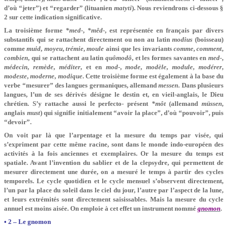
d’où “jeter”) et “regarder” (lituanien
matyti
). Nous reviendrons ci-dessous §
2 sur cette indication significative.
La troisième forme
*med-
,
*mêd-
, est représentée en français par divers
substantifs qui se rattachent directement ou non au latin
modius
(boisseau)
comme
muid
,
moyeu
,
trémie
,
moule
ainsi que les invariants
comme
,
comment
,
combien
, qui se rattachent au latin
quômodô
, et les formes savantes en
med-
,
médecin
,
remède
,
méditer
, et en
mod-
,
mode
,
modèle
,
module
,
modérer
,
modeste
,
moderne
,
modique
. Cette troisième forme est également à la base du
verbe “mesurer” des langues germaniques, allemand
messen
. Dans plusieurs
langues, l’un de ses dérivés désigne le destin et, en vieil-anglais, le Dieu
chrétien. S’y rattache aussi le perfecto- présent
*môt
(allemand
müssen
,
anglais
must
) qui signifie initialement “avoir la place”, d’où “pouvoir”, puis
“devoir”.
On voit par là que l’arpentage et la mesure du temps par visée, qui
s’expriment par cette même racine, sont dans le monde indo-européen des
activités à la fois anciennes et exemplaires. Or la mesure du temps est
spatiale. Avant l’invention du sablier et de la clepsydre, qui permettent de
mesurer directement une durée, on a mesuré le temps à partir des cycles
temporels. Le cycle quotidien et le cycle mensuel s’observent directement,
l’un par la place du soleil dans le ciel du jour, l’autre par l’aspect de la lune,
et leurs extrémités sont directement saisissables. Mais la mesure du cycle
annuel est moins aisée. On emploie à cet effet un instrument nommé
gnomon
.
• 2 – Le gnomon