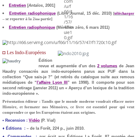
Entretien
[
Antaïos
, 2001]
Entretien radiophonique
(Libre Journal, 15 déc. 2010)
[
télécharger
– se reporter à la 2
partie]
ème
Entretien radiophonique
(Méridien zéro, 6 mars 2011)
◘ Les Indo-Européens
Édition
revue et augmentée d'un des
2 volumes
de Jean
Haudry consacrés aux indo-européens parus aux PUF dans la
collection “Que sais-je ?” (et retirés du catalogue suite aux remous
médiatiques de “
l'affaire Lyon III
” en 1998). Il comporte pour son
second retirage (janvier 2011) un « Aperçu d’un lexique de la tradition
indo-européenne ».
Présentation éditeur : Tandis que le monde moderne voudrait effacer notre
Histoire, et formater nos Mémoires, ce livre est essentiel pour qui veut
comprendre ce que les Européens étaient aux origines.
• Recension :
Vidéo
(P. Vial)
♦ Éditions :
– de la Forêt, 224 p., juin 2010.
♦ Commandes :
par écrit aux Éditions La Forêt, 87 montée des