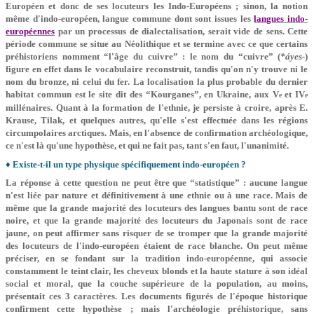
Européen et donc de ses locuteurs les Indo-Européens ; sinon, la notion
même d'indo-européen, langue commune dont sont issues les
langues indo-
européennes
par un processus de dialectalisation, serait vide de sens. Cette
période commune se situe au Néolithique et se termine avec ce que certains
préhistoriens nomment “l'âge du cuivre” : le nom du “cuivre” (
*áyes-
)
figure en effet dans le vocabulaire reconstruit, tandis qu'on n'y trouve ni le
nom du bronze, ni celui du fer. La localisation la plus probable du dernier
habitat commun est le site dit des “Kourganes”, en Ukraine, aux V
et IV
e
e
millénaires. Quant à la formation de l'ethnie, je persiste à croire, après E.
Krause, Tilak, et quelques autres, qu'elle s'est effectuée dans les régions
circumpolaires arctiques. Mais, en l'absence de confirmation archéologique,
ce n'est là qu'une hypothèse, et qui ne fait pas, tant s'en faut, l'unanimité.
♦ Existe-t-il un type physique spécifiquement indo-européen ?
La réponse à cette question ne peut être que “statistique” : aucune langue
n'est liée par nature et définitivement à une ethnie ou à une race. Mais de
même que la grande majorité des locuteurs des langues bantu sont de race
noire, et que la grande majorité des locuteurs du Japonais sont de race
jaune, on peut affirmer sans risquer de se tromper que la grande majorité
des locuteurs de l'indo-européen étaient de race blanche. On peut même
préciser, en se fondant sur la tradition indo-européenne, qui associe
constamment le teint clair, les cheveux blonds et la haute stature à son idéal
social et moral, que la couche supérieure de la population, au moins,
présentait ces 3 caractères. Les documents figurés de l'époque historique
confirment cette hypothèse ; mais l'archéologie préhistorique, sans