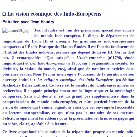
◘ La vision cosmique des Indo-Européens
Entretien avec Jean Haudry
Jean Haudry est l'un des principaux spécialistes actuels
du monde indo-européen. Il dirige le département de
linguistique de Lyon III et enseigne les grammaires indo-européennes
comparées à I'École Pratique des Hautes Études. Il est l'un des fondateurs de
l'Institut des Études indo-européennes qui dépend de Lyon III. On lui doit
not. 2 remarquables “Que sais-je” :
L'indo-européen
(n°1798, étude
linguistique) et
Les Indo-Européens
(n°1965, sur l'organisation sociale, les
divinités, la vision du monde, etc.), ainsi que de nombreux articles dans
plusieurs revues. Nous l'avons interrogé à l'occasion de la parution de son
ouvrage intitulé :
La religion cosmique des Indo-Européens
(co-édition
Archè-Les Belles Lettres). Ce livre est le résultat de nombreuses années de
recherches. Il s'appuie principalement sur la linguistique et la mythologie
comparées. Sans nul doute, il est un grand pas supplémentaire dans la
compréhension du monde indo­-européen, et plus particulièrement de la
vision du monde qui l'anime. Signalons aussi que cet ouvrage est accessible
au lecteur non-spécialiste, ce qui n'est pas le moindre de ses mérites.
Félicitons également les éditeurs pour la présentation et la mise en pages qui
est sobre, claire, agréable à la lecture.
Ce livre approfondit la question de la tripartition propre au monde indo-