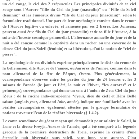
un ciel rouge, le ciel des 2 crépuscules. Les principales divinités de ce ciel
rouge sont l’Aurore “fille du Ciel du jour (masculin)” ou “Fille du Soleil
(féminin)” et les Jumeaux divins “fils du Ciel du jour (masculin)”, selon le
formulaire traditionnel. Une part de leur mythologie consiste dans le retour
de l’Aurore fugitive ou enlevée, et ramenée par ses 2 frères. Les Jumeaux
peuvent aussi être fils du Ciel du jour (masculin) et de sa fille l’Aurore, à la
suite de l’inceste cosmique primordial. L’alternance annuelle du jour et de la
nuit a été conçue comme la captivité dans un rocher ou une caverne de la
déesse Ciel du jour/Soleil (féminin) et sa libération, d’où la notion de “ciel de
pierre”.
La mythologie de ces divinités exprime principalement le désir du retour de
la belle saison, dite Aurore de l’année, ou Aurores de l’année, comme dans le
nom allemand de la fête de Pâques,
Ostern
. Plus généralement, la
correspondance observée entre les parties du jour de 24 heures et les 3
saisons de l’année (le jour et l’été, la nuit et l’hiver, “les aurores” et le
printemps), correspondance qui donne un sens à l’union de Zeus Ciel
du jour
[Zeus : de la racine indo-européenne
*dyēus
, dieu du ciel] et Héra Belle
saison (anglais
year
, allemand
Jahr
, année), indique une familiarité avec les
réalités circumpolaires, également attestée par le groupe formulaire de
notions traverser l’eau de la ténèbre hivernale (§ 1.4.2).
Le conte scandinave du géant maçon qui demandait pour salaire le Soleil, la
Lune et la déesse Freyja, Aurore de l’année, qui a été comparé à la légende
grecque de la première destruction de Troie, exprime la crainte d’une
éternelle nuit hivernale sans soleil, sans lune, sans aurore. C’est