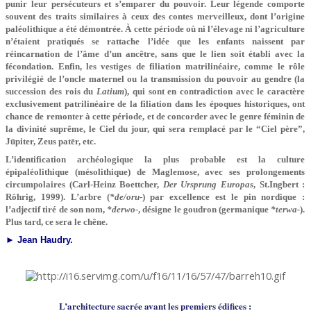
punir leur persécuteurs et s’emparer du pouvoir. Leur légende comporte
souvent des traits similaires à ceux des contes merveilleux, dont l’origine
paléolithique a été démontrée. À cette période où ni l’élevage ni l’agriculture
n’étaient pratiqués se rattache l’idée que les enfants naissent par
réincarnation de l’âme d’un ancêtre, sans que le lien soit établi avec la
fécondation. Enfin, les vestiges de filiation matrilinéaire, comme le rôle
privilégié de l’oncle maternel ou la transmission du pouvoir au gendre (la
succession des rois du
Latium
), qui sont en contradiction avec le caractère
exclusivement patrilinéaire de la filiation dans les époques historiques, ont
chance de remonter à cette période, et de concorder avec le genre féminin de
la divinité suprême, le Ciel du jour, qui sera remplacé par le “Ciel père”,
Jūpiter, Zeus patēr, etc.
L’identification archéologique la plus probable est la culture
épipaléolithique (mésolithique) de Maglemose, avec ses prolongements
circumpolaires (Carl-Heinz Boettcher,
Der Ursprung Europas
, St.Ingbert :
Röhrig, 1999). L’arbre (
*de/oru
-) par excellence est le pin nordique :
l’adjectif tiré de son nom,
*derwo-
, désigne le goudron (germanique
*terwa-
).
Plus tard, ce sera le chêne.
► Jean Haudry.
L’architecture sacrée avant les premiers édifices :