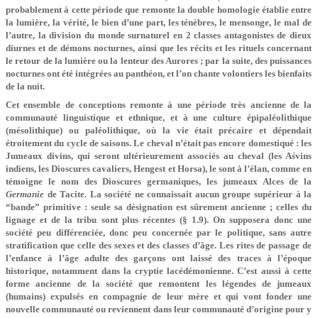
probablement à cette période que remonte la double homologie établie entre
la lumière, la vérité, le bien d’une part, les ténèbres, le mensonge, le mal de
l’autre, la division du monde surnaturel en 2 classes antagonistes de dieux
diurnes et de démons nocturnes, ainsi que les récits et les rituels concernant
le retour de la lumière ou la lenteur des Aurores ; par la suite, des puissances
nocturnes ont été intégrées au panthéon, et l’on chante volontiers les bienfaits
de la nuit.
Cet ensemble de conceptions remonte à une période très ancienne de la
communauté linguistique et ethnique, et à une culture épipaléolithique
(mésolithique) ou paléolithique, où la vie était précaire et dépendait
étroitement du cycle de saisons. Le cheval n’était pas encore domestiqué : les
Jumeaux divins, qui seront ultérieurement associés au cheval (les Aśvins
indiens, les Dioscures cavaliers, Hengest et Horsa), le sont à l’élan, comme en
témoigne le nom des Dioscures germaniques, les jumeaux Alces de la
Germanie
de Tacite. La société ne connaissait aucun groupe supérieur à la
“bande” primitive : seule sa désignation est sûrement ancienne ; celles du
lignage et de la tribu sont plus récentes (§ 1.9). On supposera donc une
société peu différenciée, donc peu concernée par le politique, sans autre
stratification que celle des sexes et des classes d’âge. Les rites de passage de
l’enfance à l’âge adulte des garçons ont laissé des traces à l’époque
historique, notamment dans la cryptie lacédémonienne. C’est aussi à cette
forme ancienne de la société que remontent les légendes de jumeaux
(humains) expulsés en compagnie de leur mère et qui vont fonder une
nouvelle communauté ou reviennent dans leur communauté d’origine pour y