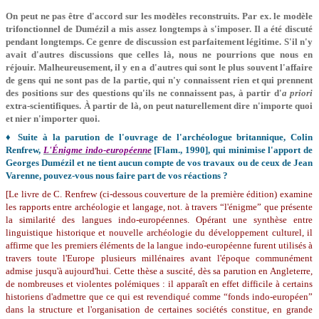
On peut ne pas être d'accord sur les modèles recons­truits. Par ex. le modèle
trifonc­tionnel de Dumézil a mis assez long­temps à s'imposer. Il a été discuté
pen­dant longtemps. Ce genre de discussion est parfaitement légitime. S'il n'y
avait d'autres discussions que celles là, nous ne pourrions que nous en
réjouir. Mal­heureusement, il y en a d'autres qui sont le plus souvent l'affaire
de gens qui ne sont pas de la partie, qui n'y connaissent rien et qui prennent
des positions sur des questions qu'ils ne connaissent pas, à partir d'
a priori
extra-scientifiques. À partir de là, on peut naturellement dire n'importe quoi
et nier n'importer quoi.
♦ Suite à la parution de l'ouvrage de l'archéologue britannique, Colin
Renfrew,
L'Énigme indo-européenne
[Flam., 1990], qui minimise l'apport de
Georges Dumézil et ne tient aucun compte de vos travaux ou de ceux de Jean
Varenne, pouvez-vous nous faire part de vos réactions ?
[Le livre de C. Renfrew (ci-dessous couverture de la première édition) examine
les rapports entre archéologie et langage, not. à travers “l'énigme” que présente
la similarité des langues indo-européennes. Opérant une synthèse entre
linguistique historique et nouvelle archéologie du développement culturel, il
affirme que les premiers éléments de la langue indo-européenne furent utilisés à
travers toute l'Europe plusieurs millénaires avant l'époque communément
admise jusqu'à aujourd'hui. Cette thèse a suscité, dès sa parution en Angleterre,
de nombreuses et violentes polémiques : il apparaît en effet difficile à certains
historiens d'admettre que ce qui est revendiqué comme “fonds indo-européen”
dans la structure et l'organisation de certaines sociétés constitue, en grande