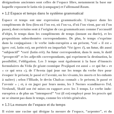
désignations anciennes sont celles de l’espace libre, notamment la base sur
laquelle reposent le latin
rûs
(campagne) et l’allemand
Raum
.
♦ 1.2 Espace et temps dans le système grammatical
Espace et temps ont une expression grammaticale. L’espace dans les
compléments de lieu (lieu où l’on est, où l’on va, d’où l’on vient, par où l’on
passe), dont certains sont à l’origine de cas grammaticaux comme l’accusatif
d’objet, le temps dans les compléments de temps (instant ou durée), et les
propositions subordonnées correspondantes. De plus, le temps s’exprime
dans la conjugaison : le verbe indo-européen a un présent,
*esti
« il est »
(grec
esti
, latin
est
), un prétérit ou imparfait
*êst
(grec
ê
), un futur, dit aussi
“subjonctif”
*eseti
(latin
erit
). Au futur correspondent, dans le nom, le datif
“prospectif” et les adjectifs correspondants, qui expriment la destination, la
possibilité, l’obligation. Les 3 temps sont également à la base d’énoncés
formulaires du Véda (le géant cosmique Prajâpati est aussi « ce qui fut » et
« ce qui sera »), de l’Avesta (qui joue sur les temps du verbe être pour
évoquer le présent, le passé et l’avenir, ou les vivants, les morts et les enfants
à naître) ; selon l’Illiade, le devin Chalcas connaît « le présent, le passé et
l’avenir » ; et, à en juger par leurs noms, les 3 Nornes scandinaves
Yrd,
Verdandi, Skuld
ont été mises en rapport avec les 3 temps. Le verbe indo-
européen a de plus un “intemporel”
*est
(il est) employé pour les procès qui
ne se situent pas dans le temps, comme les vérités générales.
♦ 1.3 La mesure de l’espace et du temps
Il existe une racine qui désigne la mesure de l’espace, “arpenter”, et du