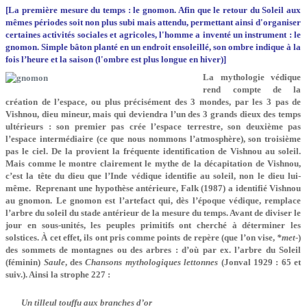
[La première mesure du temps : le gnomon. Afin que le retour du Soleil aux
mêmes périodes soit non plus subi mais attendu, permettant ainsi d'organiser
certaines activités sociales et agricoles, l'homme a inventé un instrument : le
gnomon. Simple bâton planté en un endroit ensoleillé, son ombre indique à la
fois l’heure et la saison (l'ombre est plus longue en hiver)]
La mythologie védique
rend compte de la
création de l’espace, ou plus précisément des 3 mondes, par les 3 pas de
Vishnou, dieu mineur, mais qui deviendra l’un des 3 grands dieux des temps
ultérieurs : son premier pas crée l’espace terrestre, son deuxième pas
l’espace intermédiaire (ce que nous nommons l’atmosphère), son troisième
pas le ciel. De la provient la fréquente identification de Vishnou au soleil.
Mais comme le montre clairement le mythe de la décapitation de Vishnou,
c’est la tête du dieu que l’Inde védique identifie au soleil, non le dieu lui-
même. Reprenant une hypothèse antérieure, Falk (1987) a identifié Vishnou
au gnomon. Le gnomon est l’artefact qui, dès l’époque védique, remplace
l’arbre du soleil du stade antérieur de la mesure du temps. Avant de diviser le
jour en sous-unités, les peuples primitifs ont cherché à déterminer les
solstices. À cet effet, ils ont pris comme points de repère (que l’on vise,
*met-
)
des sommets de montagnes ou des arbres : d’où par ex. l’arbre du Soleil
(féminin)
Saule
, des
Chansons mythologiques lettonnes
(Jonval 1929 : 65 et
suiv.). Ainsi la strophe 227 :
Un tilleul touffu aux branches d’or