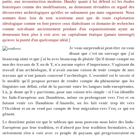
partie, une reconstruction moderne. Haudry quant à lui défend ici les études
historiques comme des modélisations, au demeurant révisables en regard des
découvertes archéologiques qu'elles ne subsument pas mais organisent. Nous
sommes donc loin de tout scientisme ainsi que de toute exploitation
idéologique comme en font preuve ceux diabolisant ce domaine de recherches
comme soit-disant anciennement pendant d'un expansionnisme ayant au
demeurant bien plus à voir avec un capitalisme étatique (jamais interrogé)
qu'avec la pureté d'un quelconque idéal.]
Je vous surprendrai peut-être en vous
disant que c'est un ouvrage que j'ai
beaucoup aimé et que j'ai lu avec beaucoup de plaisir. Qu'il tienne compte ou
non des travaux de X ou de Y, n'a aucune espèce d'importance. S'agissant du
travail d'un archéologue, il n'avait aucune raison de tenir comp­te de mes
travaux qui n'ont jamais concerné l'archéologie. L'essentiel est le savoir si
le modèle qu'il propose permet de rendre compte du phénomè­ne que les
linguistes ont défini, celui de la parenté entre les langues indo-­européennes.
Là, je doute qu'il y par­vienne, pour une raison très simple : si l'on identifie
les Indo-Européens aux Danubiens, même en prolongeant vers l’est et en
faisant venir ces Danubiens d'Anatolie, on les fait venir trop tôt vers
l'Occident et on ne rend pas compte de leur migration vers l'est, ce qui est
gênant.
Le deuxième point est que le tableau que nous pouvons nous faire des Indo-
Européens par leur tradi­tion, et d'abord par leur tradition for­mulaire, n'a
strictement rien à voir avec ce peuple de paysans qui progres­seraient en