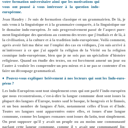
votre formation univer­sitaire ainsi que les motivations qui
vous ont poussé à vous intéresser à la ques­tion indo-
européenne.
Jean Haudry : Je suis de formation classique et un grammairien. De là, je
suis venu à la linguistique et à la gram­maire comparée, à la linguistique sur
le domaine indo-européen. Je suis pro­gressivement passé de l'aspect pure­
ment linguistique des questions au contenu des textes que j'étudiais et de là, à
la civilisation, à la culture et à la tradition indo-européenne. Voilà com­ment,
après avoir fait ma thèse sur l'emploi des cas en védiques, j'en suis arrivé à
m'intéresser à ce que j'ai appelé la religion de la Vérité ou la religion
cosmique indo-européenne, bien que je ne sois pas un spécialiste d'histoire
religieuse. Quand on étudie des textes, on est forcément amené un jour ou
l'autre à vouloir les com­prendre un peu mieux et à ne pas se contenter d'en
faire un découpage grammatical.
♦ Pouvez-vous expliquer brièvement à nos lecteurs qui sont les Indo-euro­
péens ?
Les lndo-Européens sont tout sim­plement ceux qui ont parlé l'indo-euro­péen
que nous reconstruisons, c'est-à­-dire la langue commune dont sont issues la
plupart des langues d'Europe, toutes sauf le basque, le hongrois et le finnois,
et un bon nombre de langues d'Asie, notamment celles d'Iran et d'Inde.
Toutes ses langues sont appa­rentées entre elles, et issues d'une langue
commune, comme les langues romanes sont issues du latin, tout sim­plement.
On peut supposer qu'il y avait un peuple ou au moins une communau­té
parlant cette langue commune, comme il y avait une communauté lin­