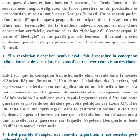
cosmiques, divines et humaines en 3 secteurs, les “trois fonctions” de
souveraineté magico-religieuse, de force guerrière et de production et
reproduction, mise en lumière par Georges Dumézil. On ne saurait parler
d'un “objectif” quelconque à propos de cette tripartition : il s'agit en effet
d'une part (essentielle) de la tradition indo-européenne, et non d'une
construction artificielle, comme celles des “idéologues”. C'est pourquoi le
terme d'“idéologie” ne me paraît pas très heureux ; il conduit à cette
confusion, quand on n'a pas présente à l'esprit la définition qu'en a donné
Dumézil.
♦ “La révolution française” semble avoir fait disparaître la conception
trifonctionnelle de la société, êtes-vous d'accord avec cette vision des choses
?
Est-il sûr que la conception trifonctionnelle était vivante dans la société
d'Ancien Régime finissant ? J'en doute. L'abolition des 3 ordres, qui
représentaient effectivement une application du modèle trifonctionnel n'a
fait qu'entériner un changement de mentalité et un changement dans les
réalités sociales. La noblesse avait depuis longtemps cessé d'être une caste
guerrière et privée de ses derniers pouvoirs politiques par Louis XIV, il ne
lui restait que des “privilèges” dont la justification sociale n'était pas
évidente. On peut à l'inverse estimer que la Révolution a donné naissance à
une nouvelle caste guerrière sur laquelle Napoléon Bonaparte a tenté
d'édifier un nouvel ordre social.
♦ Est-il possible d'adapter une nouvelle tripartition à nos sociétés post-
industrielles ?