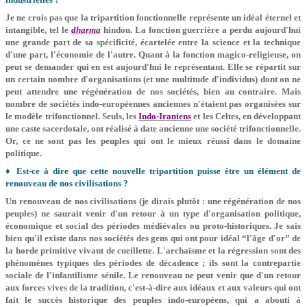
Je ne crois pas que la tripartition fonctionnelle représente un idéal éternel et
intangible, tel le
dharma
hindou. La fonction guerrière a perdu aujourd'hui
une grande part de sa spécificité, écartelée entre la science et la technique
d'une part, l'économie de l'autre. Quant à la fonction magico-religieuse, on
peut se demander qui en est aujourd'hui le représentant. Elle se répartit sur
un certain nombre d'organisations (et une multitude d'individus) dont on ne
peut attendre une régénération de nos sociétés, bien au contraire. Mais
nombre de sociétés indo-européennes anciennes n'étaient pas organisées sur
le modèle trifonctionnel. Seuls, les
Indo-Iraniens
et les Celtes, en développant
une caste sacerdotale, ont réalisé à date ancienne une société trifonctionnelle.
Or, ce ne sont pas les peuples qui ont le mieux réussi dans le domaine
politique.
♦ Est-ce à dire que cette nouvelle tripartition puisse être un élément de
renouveau de nos civilisations ?
Un renouveau de nos civilisations (je dirais plutôt : une régénération de nos
peuples) ne saurait venir d'un retour à un type d'organisation politique,
économique et social des périodes médiévales ou proto-historiques. Je sais
bien qu'il existe dans nos sociétés des gens qui ont pour idéal “l'âge d'or” de
la horde primitive vivant de cueillette. L'archaïsme et la régression sont des
phénomènes typiques des périodes de décadence ; ils sont la contrepartie
sociale de l'infantilisme sénile. Le renouveau ne peut venir que d'un retour
aux forces vives de la tradition, c'est-à-dire aux idéaux et aux valeurs qui ont
fait le succès historique des peuples indo-européens, qui a abouti à