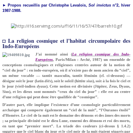
► Propos recueillis par Christophe Levalois,
Sol invictus
n°2, hiver
1987-1988.
◘ La religion cosmique et l’habitat circumpolaire des
Indo-Européens
J’ai nommé ainsi (
La religion cosmique des Indo-
Européens
, Paris/Milan : Archè, 1987) un ensemble de
conceptions cosmologiques et religieuses centrées autour de la notion de
“ciel du jour” : en indo-européen, où il n’existe pas de nom ancien du “ciel”,
un même vocable — tantôt masculin, tantôt féminin (cf. ci-dessous) —
désigne soit le jour (latin
diēs
), soit le soleil (hittite
sius
), soit à la fois le ciel et
le jour (vieil-indien
dyaus
). Cette notion est divinisée (Jūpiter, Zeus, Dyaus,
Sius), et les dieux sont nommés “ceux du ciel du jour” : elle est au centre
d’une religion qui peut donc être qualifiée de “cosmique”.
D’autre part, elle implique l’existence d’une cosmologie particulièrement
archaïque qui comporte également un “ciel de la nuit”, “l’Ouranos étoilé”
d’Homère. Le ciel de la nuit est le domaine des démons et des âmes des morts
; sa principale divinité est le dieu Lune, ennemi des démons et roi des morts,
en tant que “premier mort”. La triade des couleurs (ci-dessus § 1.4.2)
suggère que le ciel blanc du jour et le ciel noir de la nuit étaient séparés par