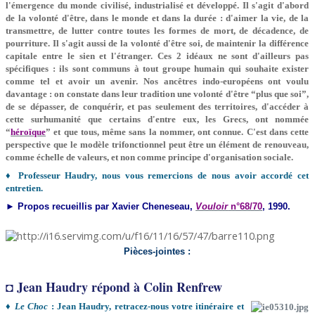
l'émergence du monde civilisé, industrialisé et développé. Il s'agit d'abord
de la volonté d'être, dans le monde et dans la durée : d'aimer la vie, de la
transmettre, de lutter contre toutes les formes de mort, de décadence, de
pourriture. Il s'agit aussi de la volonté d'être soi, de maintenir la différence
capitale entre le sien et l'étranger. Ces 2 idéaux ne sont d'ailleurs pas
spécifiques : ils sont communs à tout groupe humain qui souhaite exister
comme tel et avoir un avenir. Nos ancêtres indo-européens ont voulu
davantage : on constate dans leur tradition une volonté d'être “plus que soi”,
de se dépasser, de conquérir, et pas seulement des territoires, d'accéder à
cette surhumanité que certains d'entre eux, les Grecs, ont nommée
“
héroïque
” et que tous, même sans la nommer, ont connue. C'est dans cette
perspective que le modèle trifonctionnel peut être un élément de renouveau,
comme échelle de valeurs, et non comme principe d'organisation sociale.
♦ Professeur Haudry, nous vous remercions de nous avoir accordé cet
entretien.
► Propos recueillis par Xavier Cheneseau,
Vouloir
n°68/70
, 1990.
Pièces-jointes :
◘ Jean Haudry répond à Colin Renfrew
♦
Le Choc
: Jean Haudry, retracez-nous votre itinéraire et