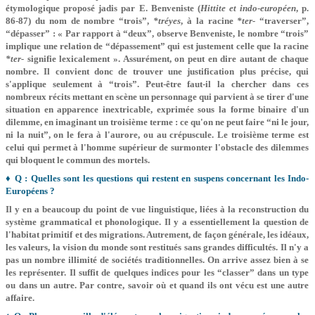
étymologique proposé jadis par E. Benveniste (
Hittite et indo­-européen
, p.
86-87) du nom de nombre “trois”,
*tréy­es
, à la racine
*ter-
“traverser”,
“dépasser” : « Par rapport à “deux”, observe Benveniste, le nombre “trois”
implique une relation de “dépassement” qui est justement celle que la racine
*ter-
signifie lexicalement ». Assurément, on peut en dire autant de chaque
nombre. Il convient donc de trouver une justification plus précise, qui
s'applique seulement à “trois”. Peut-être faut-il la chercher dans ces
nombreux récits mettant en scène un personnage qui parvient à se tirer d'une
situation en apparence inextricable, exprimée sous la forme binaire d'un
dilemme, en imaginant un troisième terme : ce qu'on ne peut faire “ni le jour,
ni la nuit”, on le fera à l'aurore, ou au crépuscule. Le troisième terme est
celui qui permet à l'homme supérieur de surmonter l'obstacle des dilemmes
qui bloquent le commun des mortels.
♦ Q : Quelles sont les questions qui restent en suspens concernant les Indo-
Européens ?
Il y en a beaucoup du point de vue linguistique, liées à la reconstruction du
système grammatical et phonologique. Il y a essentiellement la question de
l'habitat primitif et des migrations. Autrement, de façon générale, les idéaux,
les valeurs, la vision du monde sont restitués sans grandes difficultés. Il n'y a
pas un nombre illimité de sociétés traditionnelles. On arrive assez bien à se
les représenter. Il suffit de quelques indices pour les “classer” dans un type
ou dans un autre. Par contre, savoir où et quand ils ont vécu est une autre
affaire.