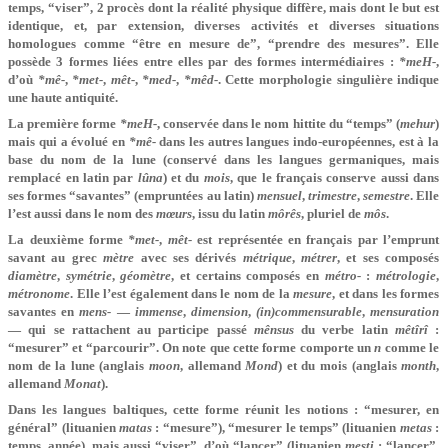
temps, “viser”, 2 procès dont la réalité physique diffère, mais dont le but est
identique, et, par extension, diverses activités et diverses situations
homologues comme “être en mesure de”, “prendre des mesures”. Elle
possède 3 formes liées entre elles par des formes intermédiaires :
*meH-
,
d’où
*mê-
,
*met-
,
mêt-
,
*med-
,
*mêd-
. Cette morphologie singulière indique
une haute antiquité.
La première forme
*meH-
, conservée dans le nom hittite du “temps” (
mehur
)
mais qui a évolué en
*mê-
dans les autres langues indo-européennes, est à la
base du nom de la lune (conservé dans les langues germaniques, mais
remplacé en latin par
lûna
) et du
mois
, que le français conserve aussi dans
ses formes “savantes” (empruntées au latin)
mensuel
,
trimestre
,
semestre
. Elle
l’est aussi dans le nom des
mœurs
, issu du latin
môrês
, pluriel de
môs
.
La deuxième forme
*met-
,
mêt-
est représentée en français par l’emprunt
savant au grec
mètre
avec ses dérivés
métrique
,
métrer
, et ses composés
diamètre
,
symétrie
,
géomètre
, et certains composés en
métro-
:
métrologie
,
métronome
. Elle l’est également dans le nom de la
mesure
, et dans les formes
savantes en
mens-
—
immense
,
dimension
,
(in)commensurable
,
mensuration
— qui se rattachent au participe passé
mênsus
du verbe latin
mêtîrî
:
“mesurer” et “parcourir”. On note que cette forme comporte un
n
comme le
nom de la lune (anglais
moon
, allemand
Mond
) et du mois (anglais
month
,
allemand
Monat
).
Dans les langues baltiques, cette forme réunit les notions : “mesurer, en
général” (lituanien
matas
: “mesure”), “mesurer le temps” (lituanien
metas
:
temps, année), mais aussi “viser”, d’où “lancer” (lituanien
mesti
: “lancer”,