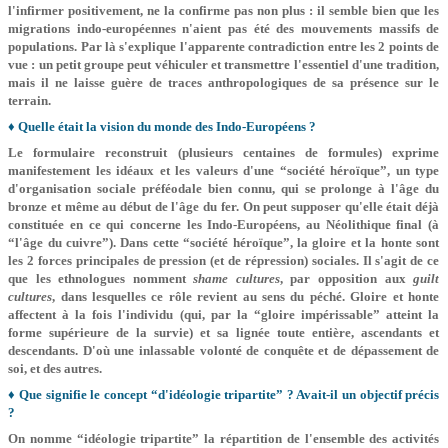
l'infirmer positivement, ne la confirme pas non plus : il semble bien que les
migrations indo-européennes n'aient pas été des mouvements massifs de
populations. Par là s'explique l'apparente contradiction entre les 2 points de
vue : un petit groupe peut véhiculer et transmettre l'essentiel d'une tradition,
mais il ne laisse guère de traces anthropologiques de sa présence sur le
terrain.
♦ Quelle était la vision du monde des Indo-Européens ?
Le formulaire reconstruit (plusieurs centaines de formules) exprime
manifestement les idéaux et les valeurs d'une “société héroïque”, un type
d'organisation sociale préféodale bien connu, qui se prolonge à l'âge du
bronze et même au début de l'âge du fer. On peut supposer qu'elle était déjà
constituée en ce qui concerne les Indo-Européens, au Néolithique final (à
“l'âge du cuivre”). Dans cette “société héroïque”, la gloire et la honte sont
les 2 forces principales de pression (et de répression) sociales. Il s'agit de ce
que les ethnologues nomment
shame cultures
, par opposition aux
guilt
cultures
, dans lesquelles ce rôle revient au sens du péché. Gloire et honte
affectent à la fois l'individu (qui, par la “gloire impérissable” atteint la
forme supérieure de la survie) et sa lignée toute entière, ascendants et
descendants. D'où une inlassable volonté de conquête et de dépassement de
soi, et des autres.
♦ Que signifie le concept “d'idéologie tripartite” ? Avait-il un objectif précis
?
On nomme “idéologie tripartite” la répartition de l'ensemble des activités