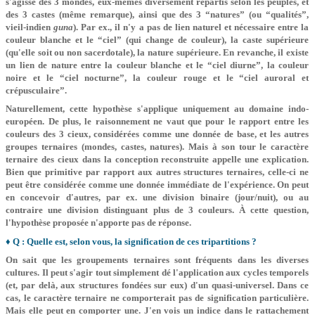
s'agisse des 3 mondes, eux-mêmes diversement répartis selon les peuples, et
des 3 castes (même remarque), ainsi que des 3 “natures” (ou “qualités”,
vieil-­indien
guna
). Par ex., il n'y a pas de lien naturel et nécessaire entre la
couleur blanche et le “ciel” (qui change de couleur), la caste supérieure
(qu'elle soit ou non sacerdotale), la nature supérieure. En revanche, il existe
un lien de nature entre la couleur blanche et le “ciel diurne”, la couleur
noire et le “ciel nocturne”, la couleur rouge et le “ciel auroral et
crépusculaire”.
Naturellement, cette hypothèse s'applique uniquement au domaine indo-
européen. De plus, le raisonnement ne vaut que pour le rapport entre les
couleurs des 3 cieux, considérées comme une donnée de base, et les autres
groupes ternaires (mondes, castes, natures). Mais à son tour le caractère
ternaire des cieux dans la conception reconstruite appelle une explication.
Bien que primitive par rapport aux autres structures ternaires, celle-ci ne
peut être considérée comme une donnée immédiate de l'expérience. On peut
en concevoir d'autres, par ex. une division binaire (jour/nuit), ou au
contraire une division distinguant plus de 3 couleurs. À cette question,
l'hypothèse proposée n'apporte pas de réponse.
♦ Q : Quelle est, selon vous, la signification de ces tripartitions ?
On sait que les groupements ternaires sont fréquents dans les diverses
cultures. Il peut s'agir tout simplement dé l'application aux cycles temporels
(et, par delà, aux structures fondées sur eux) d'un quasi-universel. Dans ce
cas, le caractère ternaire ne comporterait pas de signification particulière.
Mais elle peut en comporter une. J'en vois un indice dans le rattachement