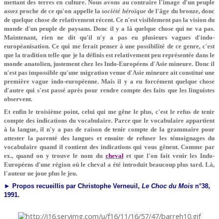
mettant des terres en cultu­re. Nous avons au contraire l'image d'un peuple
assez proche de ce qu'on appelle la
société héroïque
de l'âge du bronze, donc
de quelque chose de rela­tivement récent. Ce n'est visiblement pas la vision du
monde d'un peuple de paysans. Donc il y a là quelque chose qui ne va pas.
Maintenant, rien ne dit qu'il n'y a pas eu plusieurs vagues d'indo-
européanisation. Ce qui me ferait penser à une possibilité de ce genre, c'est
que la tradition telle que je la définis est relativement peu repré­sentée dans le
monde anatolien, juste­ment chez les Indo-Européens d'Asie mineure. Donc il
n'est pas impossible qu'une migration venue d'Asie mineu­re ait constitué une
première vague indo-européenne. Mais il y a eu forcé­ment quelque chose
d'autre qui s'est passé après pour rendre compte des faits que les linguistes
observent.
Et enfin le troisième point, celui qui me gêne le plus, c'est le refus de tenir
compte des indications du vocabulaire. Parce que le vocabulaire appartient
à la langue, il n'y a pas de raison de tenir compte de la grammaire pour
attester la parenté des langues et ensuite de refuser les témoignages du
vocabulaire quand il contient des indications qui vous gênent. Comme par
ex., quand on y trouve le nom du
cheval
et que l'on fait venir les Indo-
Européens d'une région où le cheval a été intro­duit beaucoup plus tard. Là,
l'auteur ne joue plus le jeu.
► Propos recueillis par Christophe Verneuil,
Le Choc du Mois
n°38,
1991.