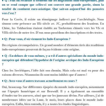
♦ Q : Plus on recueille d'éléments sur les migrations indo-européennes, plus
on se rend compte que celles­-ci ont couvert une grande partie, sinon la
totalité du continent euro-asiatique. Que sait-on aujourd'hui des poussées
vers l'est ?
Pour la Corée, il existe un témoignage indirect par l'archéologie. Nous
situons cette présence au III
siècle av. JC, probablement des Iraniens. En
e
Chine, les Tokhariens étaient établis au Turkestan chinois vers les VI
et
e
VIII
siècles de notre ère. D'eux nous possédons des inscriptions et des textes.
e
♦ Q : Pour vous, d'où viennent les Indo-Européens ?
Des régions circumpolaires. Un grand nombre d'éléments tirés des traditions
indo-européennes prouvent de façon évidente cette origine.
♦ Q : En-dehors de vous-mêmes, y-a-t-il d'autres spécialistes du monde indo-
européen qui défendent l'hypothèse de l'origine arctique des Indo-Européens
?
Chez les Soviétiques, l'idée fait son chemin. Mais cela est mal vu pour des
raisons diverses. Néanmoins ils sont moins inhibés que d'autres !
♦ Q : Avez-vous d'autres travaux actuellement en cours ?
Oui, beaucoup. Sur différentes épopées du monde indo-européen, notamment
sur l'épopée homérique et sur Beowulf. Il y a également un ensemble
d'études sur les aurores, ainsi que sur les jumeaux divins. Par ailleurs, j'ai de
nombreuses idées sur la Lune, le mois, leurs places dans le monde indo-
européen. Enfin, bien entendu, il y a toutes les études linguistiques.