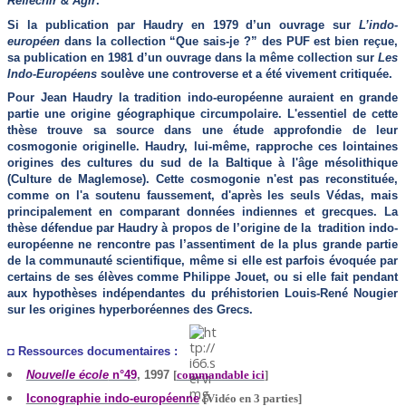
Réfléchir & Agir
.
Si la publication par Haudry en 1979 d’un ouvrage sur
L’indo-
européen
dans la collection “Que sais-je ?” des PUF est bien reçue,
sa publication en 1981 d’un ouvrage dans la même collection sur
Les
Indo-Européens
soulève une controverse et a été vivement critiquée.
Pour Jean Haudry la tradition indo-européenne auraient en grande
partie une origine géographique circumpolaire. L'essentiel de cette
thèse trouve sa source dans une étude approfondie de leur
cosmogonie originelle. Haudry, lui-même, rapproche ces lointaines
origines des cultures du sud de la Baltique à l'âge mésolithique
(Culture de Maglemose). Cette cosmogonie n'est pas reconstituée,
comme on l'a soutenu faussement, d'après les seuls Védas, mais
principalement en comparant données indiennes et grecques. La
thèse défendue par Haudry à propos de l’origine de la tradition indo-
européenne ne rencontre pas l’assentiment de la plus grande partie
de la communauté scientifique, même si elle est parfois évoquée par
certains de ses élèves comme Philippe Jouet, ou si elle fait pendant
aux hypothèses indépendantes du préhistorien Louis-René Nougier
sur les origines hyperboréennes des Grecs.
◘ Ressources documentaires :
Nouvelle école
n°49
, 1997
[
commandable ici
]
Iconographie indo-européenne
[Vidéo en 3 parties]