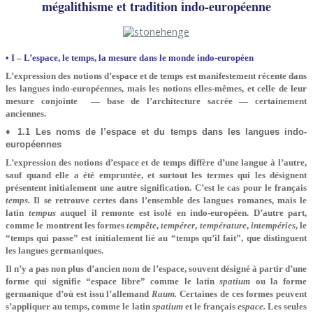
mégalithisme et tradition indo-européenne
• I – L’espace, le temps, la mesure dans le monde indo-européen
L’expression des notions d’espace et de temps est manifestement récente dans
les langues indo-européennes, mais les notions elles-mêmes, et celle de leur
mesure conjointe — base de l’architecture sacrée — certainement
anciennes.
♦ 1.1 Les noms de l’espace et du temps dans les langues indo-
européennes
L’expression des notions d’espace et de temps diffère d’une langue à l’autre,
sauf quand elle a été empruntée, et surtout les termes qui les désignent
présentent initialement une autre signification. C’est le cas pour le français
temps.
Il se retrouve certes dans l’ensemble des langues romanes, mais le
latin
tempus
auquel il remonte est isolé en indo-européen. D’autre part,
comme le montrent les formes
tempête
,
tempérer
,
température
,
intempéries
, le
“temps qui passe” est initialement lié au “temps qu’il fait”, que distinguent
les langues germaniques.
Il n’y a pas non plus d’ancien nom de l’espace, souvent désigné à partir d’une
forme qui signifie “espace libre” comme le latin
spatium
ou la forme
germanique d’où est issu l’allemand
Raum.
Certaines de ces formes peuvent
s’appliquer au temps, comme le latin
spatium
et le français
espace.
Les seules