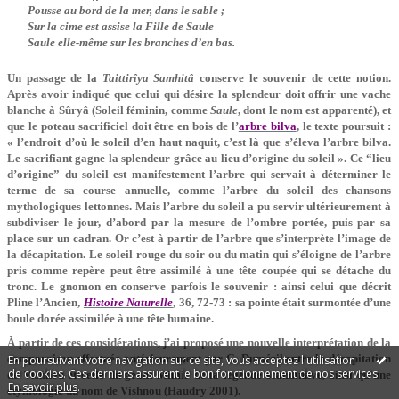
Pousse au bord de la mer, dans le sable ;
Sur la cime est assise la Fille de Saule
Saule elle-même sur les branches d’en bas.
Un passage de la
Taittirîya Samhitâ
conserve le souvenir de cette notion.
Après avoir indiqué que celui qui désire la splendeur doit offrir une vache
blanche à Sûryâ (Soleil féminin, comme
Saule
, dont le nom est apparenté), et
que le poteau sacrificiel doit être en bois de l’
arbre bilva
, le texte poursuit :
« l’endroit d’où le soleil d’en haut naquit, c’est là que s’éleva l’arbre bilva.
Le sacrifiant gagne la splendeur grâce au lieu d’origine du soleil ». Ce “lieu
d’origine” du soleil est manifestement l’arbre qui servait à déterminer le
terme de sa course annuelle, comme l’arbre du soleil des chansons
mythologiques lettonnes. Mais l’arbre du soleil a pu servir ultérieurement à
subdiviser le jour, d’abord par la mesure de l’ombre portée, puis par sa
place sur un cadran. Or c’est à partir de l’arbre que s’interprète l’image de
la décapitation. Le soleil rouge du soir ou du matin qui s’éloigne de l’arbre
pris comme repère peut être assimilé à une tête coupée qui se détache du
tronc. Le gnomon en conserve parfois le souvenir : ainsi celui que décrit
Pline l’Ancien,
Histoire Naturelle
, 36, 72-73 : sa pointe était surmontée d’une
boule dorée assimilée à une tête humaine.
À partir de ces considérations, j’ai proposé une nouvelle interprétation de la
comparaison effectuée antérieurement par G. Dumézil entre la décapitation
En poursuivant votre navigation sur ce site, vous acceptez l'utilisation
de cookies. Ces derniers assurent le bon fonctionnement de nos services.
de Vishnou et celle du géant Mimir de la légende scandinave, ainsi qu'une
En savoir plus
.
étymologie du nom de Vishnou (Haudry 2001).