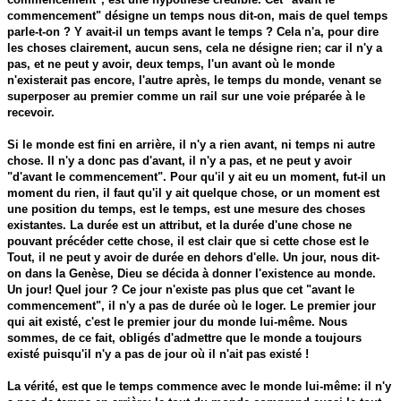
commencement" désigne un temps nous dit-on, mais de quel temps
parle-t-on ? Y avait-il un temps avant le temps ? Cela n'a, pour dire
les choses clairement, aucun sens, cela ne désigne rien; car il n'y a
pas, et ne peut y avoir, deux temps, l'un avant où le monde
n'existerait pas encore, l'autre après, le temps du monde, venant se
superposer au premier comme un rail sur une voie préparée à le
recevoir.
Si le monde est fini en arrière, il n'y a rien avant, ni temps ni autre
chose. Il n'y a donc pas d'avant, il n'y a pas, et ne peut y avoir
"d'avant le commencement". Pour qu'il y ait eu un moment, fut-il un
moment du rien, il faut qu'il y ait quelque chose, or un moment est
une position du temps, est le temps, est une mesure des choses
existantes. La durée est un attribut, et la durée d'une chose ne
pouvant précéder cette chose, il est clair que si cette chose est le
Tout, il ne peut y avoir de durée en dehors d'elle. Un jour, nous dit-
on dans la Genèse, Dieu se décida à donner l'existence au monde.
Un jour! Quel jour ? Ce jour n'existe pas plus que cet "avant le
commencement", il n'y a pas de durée où le loger. Le premier jour
qui ait existé, c'est le premier jour du monde lui-même. Nous
sommes, de ce fait, obligés d'admettre que le monde a toujours
existé puisqu'il n'y a pas de jour où il n'ait pas existé !
La vérité, est que le temps commence avec le monde lui-même: il n'y