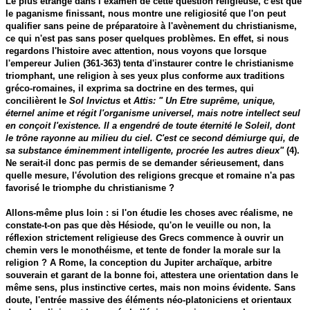
Le plus étrange dans l’examen de cette question religieuse, c'est que
le paganisme finissant, nous montre une religiosité que l'on peut
qualifier sans peine de préparatoire à l'avènement du christianisme,
ce qui n'est pas sans poser quelques problèmes. En effet, si nous
regardons l'histoire avec attention, nous voyons que lorsque
l'empereur Julien (361-363) tenta d'instaurer contre le christianisme
triomphant, une religion à ses yeux plus conforme aux traditions
gréco-romaines, il exprima sa doctrine en des termes, qui
concilièrent le
Sol Invictus
et
Attis: " Un Etre suprême, unique,
éternel anime et régit l'organisme universel, mais notre intellect seul
en conçoit l'existence. Il a engendré de toute éternité le Soleil, dont
le trône rayonne au milieu du ciel. C'est ce second démiurge qui, de
sa substance éminemment intelligente, procrée les autres dieux"
(4).
Ne serait-il donc pas permis de se demander sérieusement, dans
quelle mesure, l'évolution des religions grecque et romaine n'a pas
favorisé le triomphe du christianisme ?
Allons-même plus loin : si l'on étudie les choses avec réalisme, ne
constate-t-on pas que dès Hésiode, qu'on le veuille ou non, la
réflexion strictement religieuse des Grecs commence à ouvrir un
chemin vers le monothéisme, et tente de fonder la morale sur la
religion ? A Rome, la conception du Jupiter archaïque, arbitre
souverain et garant de la bonne foi, attestera une orientation dans le
même sens, plus instinctive certes, mais non moins évidente. Sans
doute, l'entrée massive des éléments néo-platoniciens et orientaux