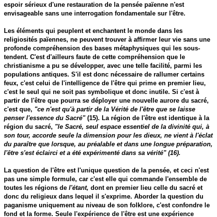
espoir sérieux d'une restauration de la pensée païenne n'est
envisageable sans une interrogation fondamentale sur l'être.
Les éléments qui peuplent et enchantent le monde dans les
religiosités païennes, ne peuvent trouver à affirmer leur vie sans une
profonde compréhension des bases métaphysiques qui les sous-
tendent. C'est d'ailleurs faute de cette compréhension que le
christianisme a pu se développer, avec une telle facilité, parmi les
populations antiques. S'il est donc nécessaire de rallumer certains
feux, c'est celui de l'intelligence de l'être qui prime en premier lieu,
c'est le seul qui ne soit pas symbolique et donc inutile. Si c'est à
partir de l'être que pourra se déployer une nouvelle aurore du sacré,
c'est que,
"ce n'est qu'à partir de la Vérité de l'être que se laisse
penser l'essence du Sacré"
(15). La région de l'être est identique à la
région du sacré,
"le Sacré, seul espace essentiel de la divinité qui, à
son tour, accorde seule la dimension pour les dieux, ne vient à l'éclat
du paraître que lorsque, au préalable et dans une longue préparation,
l'être s'est éclairci et a été expérimenté dans sa vérité" (16).
La question de l'être est l'unique question de la pensée, et ceci n'est
pas une simple formule, car c'est elle qui commande l'ensemble de
toutes les régions de
l'étant,
dont en premier lieu celle du sacré et
donc du religieux dans lequel il s'exprime. Aborder la question du
paganisme uniquement au niveau de son folklore, c'est confondre le
fond et la forme. Seule l'expérience de l'être est une expérience