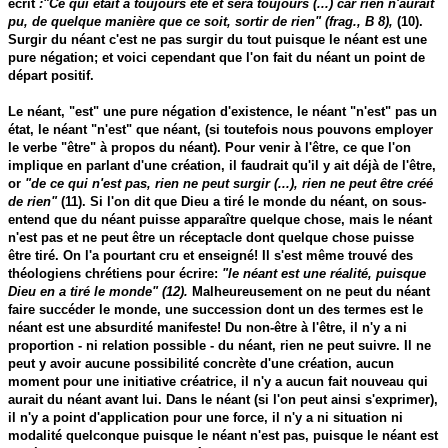
écrit
:"Ce qui était a toujours été et sera toujours (...) car rien n'aurait
pu, de quelque manière que ce soit, sortir de rien" (frag., B 8),
(10).
Surgir du néant c'est ne pas surgir du tout puisque le néant est une
pure négation; et voici cependant que l'on fait du néant un point de
départ positif.
Le néant, "est" une pure négation d'existence, le néant "n'est" pas un
état, le néant "n'est" que néant, (si toutefois nous pouvons employer
le verbe "être" à propos du néant). Pour venir à l'être, ce que l'on
implique en parlant d'une création, il faudrait qu'il y ait déjà de l'être,
or
"de ce qui n'est pas, rien ne peut surgir (...), rien ne peut être créé
de rien"
(11). Si l'on dit que Dieu a tiré le monde du néant, on sous-
entend que du néant puisse apparaître quelque chose, mais le néant
n'est pas et ne peut être un réceptacle dont quelque chose puisse
être tiré. On l'a pourtant cru et enseigné! Il s'est même trouvé des
théologiens chrétiens pour écrire:
"le néant est une réalité, puisque
Dieu en a tiré le monde" (12).
Malheureusement on ne peut du néant
faire succéder le monde, une succession dont un des termes est le
néant est une absurdité manifeste! Du non-être à l'être, il n'y a ni
proportion - ni relation possible - du néant, rien ne peut suivre. Il ne
peut y avoir aucune possibilité concrète d'une création, aucun
moment pour une initiative créatrice, il n'y a aucun fait nouveau qui
aurait du néant avant lui. Dans le néant (si l'on peut ainsi s'exprimer),
il n'y a point d'application pour une force, il n'y a ni situation ni
modalité quelconque puisque le néant n'est pas, puisque le néant est