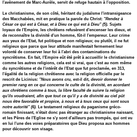
l'avènement de Marc-Aurèle, servit de refuge hautain à l'opposition.
Le christianisme, de son côté, héritant du judaïsme l'intransigeance
des Macchabées, mit en pratique la parole du Christ:
"Rendez à
César ce qui est à César, et à Dieu ce qui est à Dieu" (5).
Sujets
loyaux de l'Empire, les chrétiens refusèrent d'encenser les dieux, et
de reconnaître la divinité d'un homme, fût-il l'empereur. Leur crime
aux yeux de l'Etat, fut politique et non religieux; ou plutôt, il ne fut
religieux que parce que leur attitude manifestait fermement leur
volonté de conserver leur foi à l'abri des contaminations du
syncrétisme. En fait, l'Empire eût été prêt à accueillir le christianisme
comme les autres religions, cela est si vrai, que c'est au nom même
du syncrétisme et de l'intérêt de l'Etat que fut proclamée, en 313,
l'égalité de la religion chrétienne avec la religion officielle par le
rescrit de Licinius:
"Nous avons cru,
est-il dit,
devoir donner le
premier rang en ce qui concerne le culte de la divinité, en acordant
aux chrétiens comme à tous, la libre faculté de suivre la religion
qu'ils voudraient, afin que tout ce qu'il y a de divinité au ciel pût
nous être favorable et propice, à nous et à tous ceux qui sont sous
notre autorité" (6).
Le testament religieux du paganisme gréco-
romain finissant, n'était donc pas étranger au christianisme naissant,
et les Pères de l'Eglise ne s'y sont d'ailleurs pas trompés, qui ont vu
en lui l'une des voies préparatoires que Dieu proposa aux hommes
pour découvrir son visage.