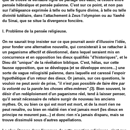
pensée hébraïque et pensée païenne. C'est sur ce point, et non pas
sur l'allégeance exprimée à telle ou telle figure divine, à telle ou telle
divinité tutélaire, dans l'attachement à Zeus l'olympien ou au Yawhé
du Sinai, que se situe la divergence foncière.
I. Problème de la pensée religieuse.
On ne saurait trop insister sur ce que pourrait avoir d'illusoire l'idée,
pour fonder une alternative nouvelle, qui consisterait à se rattacher à
un paganisme affectif et dévotionnel, dans lequel seraient mis en
concurrence et en opposition les dieux qualifiés "d'historiques", et le
Dieu dit "unique" de la révélation biblique. C'est, hélas, sur cette
fausse opposition, que se développa (et se développe encore...) une
sorte de vague reliogisité païenne, dans laquelle est caressé l'espoir
hypothétique d'un retour des dieux. Or jamais, sur ces questions, le
vouloir ne peut avoir de prise, "il
n'est pas possible de faire être par
la volonté ou la parole les choses elles-mêmes" (3).
Bien souvent, le
désir d'un redéploiement d'un paganisme réel, tend à laisser penser,
qu'il serait nécessaire de refaire surgir de nouveau les anciens
mythes. Or, ou bien ce qui est mort est mort, et de la mort rien ne
peut renaître, ou bien en réalité rien n'est jamais mort (les dieux en
principe ne meurent pas...) et donc rien n'a jamais disparu, mais se
trouve dissimulé sous d'autres appellations.