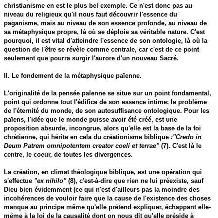
christianisme en est le plus bel exemple. Ce n'est donc pas au
niveau du religieux qu'il nous faut découvrir l'essence du
paganisme, mais au niveau de son essence profonde, au niveau de
sa métaphysique propre, là où se déploie sa véritable nature. C'est
pourquoi, il est vital d'atteindre l'essence de son ontologie, là où la
question de l'être se révèle comme centrale, car c'est de ce point
seulement que pourra surgir l'aurore d'un nouveau Sacré.
II. Le fondement de la métaphysique païenne.
L'originalité de la pensée païenne se situe sur un point fondamental,
point qui ordonne tout l'édifice de son essence intime: le problème
de l'éternité du monde, de son autosuffisance ontologique. Pour les
païens, l'idée que le monde puisse avoir été créé, est une
proposition absurde, incongrue, alors qu'elle est la base de la foi
chrétienne, qui hérite en cela du créationisme biblique
:"Credo in
Deum Patrem omnipotentem creator coeli et terrae"
(7). C'est là le
centre, le coeur, de toutes les divergences.
La création, en climat théologique biblique, est une opération qui
s'effectue
"ex nihilo"
(8), c'est-à-dire que rien ne lui préexiste, sauf
Dieu bien évidemment (ce qui n'est d'ailleurs pas la moindre des
incohérences de vouloir faire que la cause de l'existence des choses
manque au principe même qu'elle prétend expliquer, échappant elle-
même à la loi de la causalité dont on nous dit qu'elle préside à