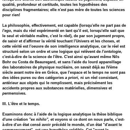
qualité, profondeur et certitude, toutes les hypothèses des
disciplines fragmentaires; elle n'est pas mère de toutes les sciences
pour rien!
La philosophie, effectivement, est capable (lorsqu'elle ne part pas de
l'ego,
mais du réel expérimenté en tant qu'il est, lorsqu'elle sait que
le seul et véritable maître, c'est le réel), de par son jugement propre,
de saisir et d'affirmer la vérité touchant l'Univers et les choses, et
cette vérité est l'oeuvre de son intelligence analytique, car le réel est
structuré selon un ordre et une logique qui relèvent de
l'ontologie,
c'est-à-dire de la science de l'être. C'est ainsi qu'avant même Nils
Bohr ou Costa de Beauregard, et sans l'aide du lourd appareillage
des laboratoires de physique nucléaire, on savait déjà au IVème
siècle avant notre ère en Grèce, que l'espace et le temps ne sont pas
des idées pures ou des catégories
a priori,
ni un réel consistant,
antérieur aux objets qui le remplissent, mais précisément les
accidents propres aux substances matérielles,
dimensives
et
permensives.
III. L'être et le temps.
Examinons donc à l'aide de la logique analytique la thèse biblique
d'une création
"ex nihilo",
et voyons si ce dont on nous parle, c'est-
à-dire d'un état censé avoir précédé le monde, d'un état "d'avant le
commencement", est une hypothèse crédible. Cet "avant le