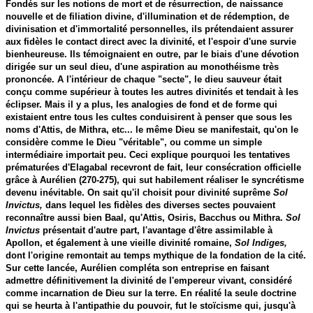
Fondés sur les notions de mort et de résurrection, de naissance
nouvelle et de filiation divine, d'illumination et de rédemption, de
divinisation et d'immortalité personnelles, ils prétendaient assurer
aux fidèles le contact direct avec la divinité, et l'espoir d'une survie
bienheureuse. Ils témoignaient en outre, par le biais d'une dévotion
dirigée sur un seul dieu, d'une aspiration au monothéisme très
prononcée. A l'intérieur de chaque "secte", le dieu sauveur était
conçu comme supérieur à toutes les autres divinités et tendait à les
éclipser. Mais il y a plus, les analogies de fond et de forme qui
existaient entre tous les cultes conduisirent à penser que sous les
noms d'Attis, de Mithra, etc... le même Dieu se manifestait, qu'on le
considère comme le Dieu "véritable", ou comme un simple
intermédiaire importait peu. Ceci explique pourquoi les tentatives
prématurées d'Elagabal recevront de fait, leur consécration officielle
grâce à Aurélien (270-275), qui sut habilement réaliser le syncrétisme
devenu inévitable. On sait qu'il choisit pour divinité suprême
Sol
Invictus,
dans lequel les fidèles des diverses sectes pouvaient
reconnaître aussi bien Baal, qu'Attis, Osiris, Bacchus ou Mithra.
Sol
Invictus
présentait d'autre part, l'avantage d'être assimilable à
Apollon, et également à une vieille divinité romaine,
Sol Indiges,
dont l'origine remontait au temps mythique de la fondation de la cité.
Sur cette lancée, Aurélien compléta son entreprise en faisant
admettre définitivement la divinité de l'empereur vivant, considéré
comme incarnation de Dieu sur la terre. En réalité la seule doctrine
qui se heurta à l'antipathie du pouvoir, fut le stoïcisme qui, jusqu'à