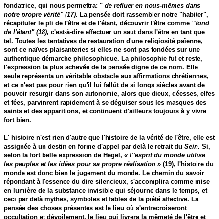
fondatrice, qui nous permettra: "
de refluer en nous-mêmes dans
notre propre vérité" (17).
La pensée doit rassembler notre "habiter",
récapituler le pli de l'être et de l'étant, découvrir l'être comme
‘’fond
de l'étant" (18),
c'est-à-dire effectuer un saut dans l'être en tant que
tel. Toutes les tentatives de restauration d'une religiosité païenne,
sont de naïves plaisanteries si elles ne sont pas fondées sur une
authentique démarche philosophique. La philosophie fut et reste,
l'expression la plus achevée de la pensée digne de ce nom. Elle
seule représenta un véritable obstacle aux affirmations chrétiennes,
et ce n'est pas pour rien qu'il lui fallût de si longs siècles avant de
pouvoir resurgir dans son autonomie, alors que dieux, déesses, elfes
et fées, parvinrent rapidement à se déguiser sous les masques des
saints et des apparitions, et continuent d'ailleurs toujours à y vivre
fort bien.
L' histoire n'est rien d'autre que l'histoire de la vérité de l'être, elle est
assignée à un destin en forme d'appel par delà le retrait du
Sein.
Si,
selon la fort belle expression de Hegel,
« l’'esprit du monde utilise
les peuples et les idées pour sa propre réalisation »
(19), l'histoire du
monde est donc bien le jugement du monde. Le chemin du savoir
répondant à l'essence du dire silencieux, s'accomplira comme mise
en lumière de la substance invisible qui séjourne dans le temps, et
ceci par delà mythes, symboles et fables de la piété affective. La
pensée des choses présentes est le lieu où s'entrecroiseront
occultation et dévoilement, le lieu qui livrera la mêmeté de l'être et