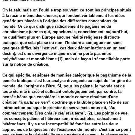
On le sait, mais on l'oublie trop souvent, ce sont les principes situés
à la racine même des choses, qui fondent véritablement les idées
génériques placées à l'origine des différentes conceptions du
monde. Or ce qui distingue radicalement le paganisme du
christianisme (termes qui, rappelons-le, concrètement, aujourd'hui,
ne qualifient plus en Europe aucune réalité religieuse distincte
puisque, que cela plaise ou non, l'histoire a conjugué non sans
quelques difficultés il est vrai, ces deux dénominations en un seul
destin), est une divergence majeure qui ne porte pas entre
polythéisme et monothéisme (1), mais de façon irréconciliable porte
sur la notion de création.
Ce qui spécifie, et sépare de manière catégorique le paganisme de la
pensée biblique c'est leur analyse divergente au sujet de l'origine du
monde, de l'origine de l'être. Si, pour les païens, le monde est de
toute éternité incréé et suffisant ontologiquement, par contre, la
pensée hébraique considère le monde comme résultant d'une
création
"à partir de rien",
doctrine que la Bible place en tête de son
introduction puisque le premier de ses versets nous dit, "Au
commencement, Dieu créa le ciel et la terre",
(2). Les points de vue,
les concepts païens et hébreux sont irréductibles, radicalement
hétérogènes, il y a une incompatibilité foncière entre les deux
approches de la question de l'existence du monde; c'est sur ce point
que se trouve la véritable ligne de partage des eaux, la césure entre