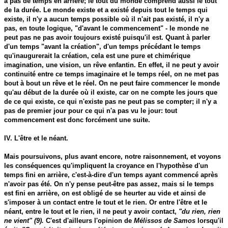
a pas de temps en arrière; le tout du monde comprend aussi le tout
de la durée. Le monde existe et a existé depuis tout le temps qui
existe, il n'y a aucun temps possible où il n'ait pas existé, il n'y a
pas, en toute logique, "d'avant le commencement" - le monde ne
peut pas ne pas avoir toujours existé puisqu'il est. Quant à parler
d'un temps "avant la création", d'un temps précédant le temps
qu'inaugurerait la création, cela est une pure et chimérique
imagination, une vision, un rêve enfantin. En effet, il ne peut y avoir
continuité entre ce temps imaginaire et le temps réel, on ne met pas
bout à bout un rêve et le réel. On ne peut faire commencer le monde
qu'au début de la durée où il existe, car on ne compte les jours que
de ce qui existe, ce qui n'existe pas ne peut pas se compter; il n'y a
pas de premier jour pour ce qui n'a pas vu le jour: tout
commencement est donc forcément une suite.
IV. L'être et le néant.
Mais poursuivons, plus avant encore, notre raisonnement, et voyons
les conséquences qu'impliquent la croyance en l'hypothèse d'un
temps fini en arrière, c'est-à-dire d'un temps ayant commencé après
n'avoir pas été. On n'y pense peut-être pas assez, mais si le temps
est fini en arrière, on est obligé de se heurter au vide et ainsi de
s'imposer à un contact entre le tout et le rien. Or entre l'être et le
néant, entre le tout et le rien, il ne peut y avoir contact,
"du rien, rien
ne vient" (9).
C'est d'ailleurs l'opinion de
Mélissos de Samos
lorsqu'il