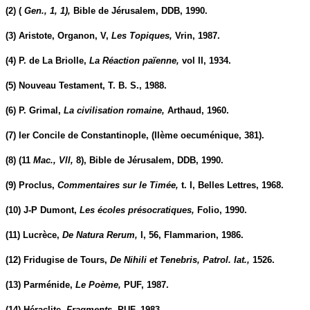
(2) (
Gen., 1, 1),
Bible de Jérusalem, DDB, 1990.
(3) Aristote, Organon, V,
Les Topiques,
Vrin, 1987.
(4) P. de La Briolle,
La Réaction païenne,
vol II, 1934.
(5) Nouveau Testament, T. B. S., 1988.
(6) P. Grimal,
La civilisation romaine,
Arthaud, 1960.
(7) Ier Concile de Constantinople, (IIème oecuménique, 381).
(8) (11
Mac., Vll,
8), Bible de Jérusalem, DDB, 1990.
(9) Proclus,
Commentaires sur le Timée,
t. I, Belles Lettres, 1968.
(10) J-P Dumont,
Les écoles présocratiques,
Folio, 1990.
(11) Lucrèce,
De Natura Rerum,
I, 56, Flammarion, 1986.
(12) Fridugise de Tours,
De Nihili et Tenebris, Patrol. Iat.,
1526.
(13) Parménide,
Le Poème,
PUF, 1987.
(14) Héraclite,
Fragments,
PUF, 1983.