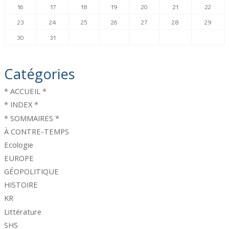
16
17
18
19
20
21
22
23
24
25
26
27
28
29
30
31
Catégories
* ACCUEIL *
* INDEX *
* SOMMAIRES *
À CONTRE-TEMPS
Ecologie
EUROPE
GÉOPOLITIQUE
HISTOIRE
KR
Littérature
SHS