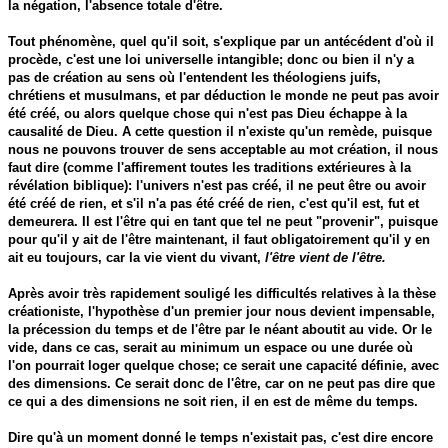
la négation, l'absence totale d'être.
Tout phénomène, quel qu'il soit, s'explique par un antécédent d'où il
procède, c'est une loi universelle intangible; donc ou bien il n'y a
pas de création au sens où l'entendent les théologiens juifs,
chrétiens et musulmans, et par déduction le monde ne peut pas avoir
été créé, ou alors quelque chose qui n'est pas Dieu échappe à la
causalité de Dieu. A cette question il n'existe qu'un remède, puisque
nous ne pouvons trouver de sens acceptable au mot création, il nous
faut dire (comme l'affirement toutes les traditions extérieures à la
révélation biblique): l'univers n'est pas créé, il ne peut être ou avoir
été créé de rien, et s'il n'a pas été créé de rien, c'est qu'il est, fut et
demeurera. Il est l'être qui en tant que tel ne peut "provenir", puisque
pour qu'il y ait de l'être maintenant, il faut obligatoirement qu'il y en
ait eu toujours, car la vie vient du vivant,
l'être vient de l'être.
Après avoir très rapidement souligé les difficultés relatives à la thèse
créationiste, l'hypothèse d'un premier jour nous devient impensable,
la précession du temps et de l'être par le néant aboutit au vide. Or le
vide, dans ce cas, serait au minimum un espace ou une durée où
l'on pourrait loger quelque chose; ce serait une capacité définie, avec
des dimensions. Ce serait donc de l'être, car on ne peut pas dire que
ce qui a des dimensions ne soit rien, il en est de même du temps.
Dire qu'à un moment donné le temps n'existait pas, c'est dire encore