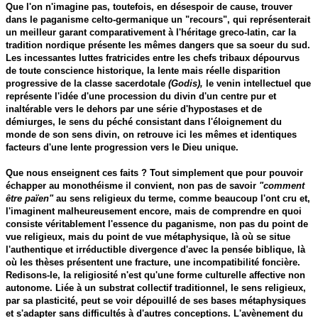
Que l'on n'imagine pas, toutefois, en désespoir de cause, trouver
dans le paganisme celto-germanique un "recours", qui représenterait
un meilleur garant comparativement à l'héritage greco-latin, car la
tradition nordique présente les mêmes dangers que sa soeur du sud.
Les incessantes luttes fratricides entre les chefs tribaux dépourvus
de toute conscience historique, la lente mais réelle disparition
progressive de la classe sacerdotale
(Godis),
le venin intellectuel que
représente l'idée d'une procession du divin d'un centre pur et
inaltérable vers le dehors par une série d'hypostases et de
démiurges, le sens du péché consistant dans l'éloignement du
monde de son sens divin, on retrouve ici les mêmes et identiques
facteurs d'une lente progression vers le Dieu unique.
Que nous enseignent ces faits ? Tout simplement que pour pouvoir
échapper au monothéisme il convient, non pas de savoir
"comment
être païen"
au sens religieux du terme, comme beaucoup l'ont cru et,
l'imaginent malheureusement encore, mais de comprendre en quoi
consiste véritablement l'essence du paganisme, non pas du point de
vue religieux, mais du point de vue métaphysique, là où se situe
l'authentique et irréductible divergence d'avec la pensée biblique, là
où les thèses présentent une fracture, une incompatibilité foncière.
Redisons-le, la religiosité n'est qu'une forme culturelle affective non
autonome. Liée à un substrat collectif traditionnel, le sens religieux,
par sa plasticité, peut se voir dépouillé de ses bases métaphysiques
et s'adapter sans difficultés à d'autres conceptions. L'avènement du