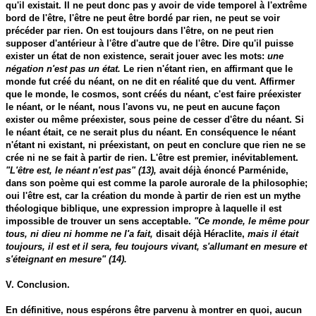
qu'il existait. Il ne peut donc pas y avoir de vide temporel à l'extrême
bord de l'être, l'être ne peut être bordé par rien, ne peut se voir
précéder par rien. On est toujours dans l'être, on ne peut rien
supposer d'antérieur à l'être d'autre que de l'être. Dire qu'il puisse
exister un état de non existence, serait jouer avec les mots:
une
négation n'est pas un état.
Le rien n'étant rien, en affirmant que le
monde fut créé du néant, on ne dit en réalité que du vent. Affirmer
que le monde, le cosmos, sont créés du néant, c'est faire préexister
le néant, or le néant, nous l'avons vu, ne peut en aucune façon
exister ou même préexister, sous peine de cesser d'être du néant. Si
le néant était, ce ne serait plus du néant. En conséquence le néant
n'étant ni existant, ni préexistant, on peut en conclure que rien ne se
crée ni ne se fait à partir de rien. L'être est premier, inévitablement.
"L'être est, le néant n'est pas" (13),
avait déjà énoncé Parménide,
dans son poème qui est comme la parole aurorale de la philosophie;
oui l'être est, car la création du monde à partir de rien est un mythe
théologique biblique, une expression impropre à laquelle il est
impossible de trouver un sens acceptable.
"Ce monde, le même pour
tous, ni dieu ni homme ne l'a fait,
disait déjà Héraclite,
mais il était
toujours, il est et il sera, feu toujours vivant, s'allumant en mesure et
s'éteignant en mesure" (14).
V. Conclusion.
En définitive, nous espérons être parvenu à montrer en quoi, aucun