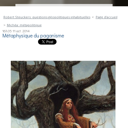
Robert Steuckers: questions géopolitiques inhabituelles
Page d'accueil
Michéa: métapolitique
16h35
11
oct. 2014
Métaphysique du paganisme