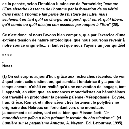
de la pensée, selon l'intuition lumineuse de Parménide;
"comme
l'Etre absorbe l'essence de l'homme par la fondation de sa vérité
dans l'étant, l'homme fait partie de l'histoire de l'Etre, mais
seulement en tant qu'il se charge, qu'il perd, qu'il omet, qu'il libère,
qu'il sonde ou qu'il dissipe son essence par rapport à l'Etre" (20).
Ce n'est donc, si nous l'avons bien compris, que par l'exercice d'une
extrême tension de nature ontologique, que nous pourrons revenir à
notre source originelle... si tant est que nous l'ayons un jour quittée!
* * * *
Notes.
(1) On est surpris aujourd'hui, grâce aux recherches récentes, de voir
à quel point cette distinction, qui semblait fondatrice il y a peu de
temps encore, n'obéit en réalité qu'à une convention de langage, tant
il apparaît, en effet, que les tendances monothéistes ou hénothéistes
ont travaillé en profondeur la pensée païenne (Mésopotamie, Egypte,
Iran, Grèce, Rome), et influencèrent très fortement le polythéisme
originaire des Hébreux en l'orientant vers une monolâtrie
jalousement exclusive, tant est si bien que Misson écrit:
"le
monothéisme païen a bien préparé le terrain du christianisme".
(cf.
Lumière sur le paganisme Antique,
A. Neyton, Ed. Letourney, 1995).