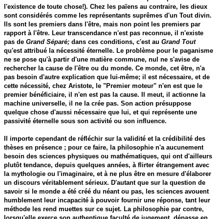
l'existence de toute chose!). Chez les païens au contraire, les dieux
sont considérés comme les représentants suprêmes d'un Tout divin.
Ils sont les premiers dans l'être, mais non point les premiers par
rapport à l'être. Leur transcendance n'est pas reconnue, il n'existe
pas de
Grand Séparé;
dans ces conditions, c'est au
Grand Tout
qu'est attribué la nécessité éternelle. Le problème pour le paganisme
ne se pose qu'à partir d'une matière commune, nul ne s'avise de
rechercher la cause de l'être ou du monde. Ce monde, cet être, n'a
pas besoin d'autre explication que lui-même; il est nécessaire, et de
cette nécessité, chez Aristote, le "Premier moteur" n'en est que le
premier bénéficiaire, il n'en est pas la cause. Il meut, il actionne la
machine universelle, il ne la crée pas. Son action présuppose
quelque chose d'aussi nécessaire que lui, et qui représente une
passivité éternelle sous son activité ou son influence.
Il importe cependant de réfléchir sur la validité et la crédibilité des
thèses en présence ; pour ce faire, la philosophie n'a aucunement
besoin des sciences physiques ou mathématiques, qui ont d'ailleurs
plutôt tendance, depuis quelques années, à flirter étrangement avec
la mythologie ou l'imaginaire, et à ne plus être en mesure d'élaborer
un discours véritablement sérieux. D'autant que sur la question de
savoir si le monde a été créé du néant ou pas, les sciences avouent
humblement leur incapacité à pouvoir fournir une réponse, tant leur
méthode les rend muettes sur ce sujet. La philosophie par contre,
lorsqu'elle exerce son authentique faculté de jugement, dépasse en