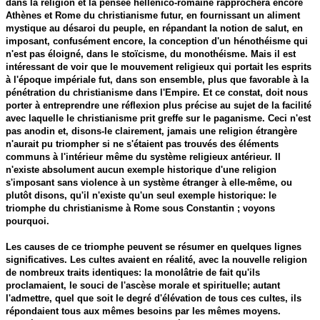
dans la religion et la pensée hellénico-romaine rapprochera encore
Athènes et Rome du christianisme futur, en fournissant un aliment
mystique au désaroi du peuple, en répandant la notion de salut, en
imposant, confusément encore, la conception d'un hénothéisme qui
n'est pas éloigné, dans le stoïcisme, du monothéisme. Mais il est
intéressant de voir que le mouvement religieux qui portait les esprits
à l'époque impériale fut, dans son ensemble, plus que favorable à la
pénétration du christianisme dans l'Empire. Et ce constat, doit nous
porter à entreprendre une réflexion plus précise au sujet de la facilité
avec laquelle le christianisme prit greffe sur le paganisme. Ceci n'est
pas anodin et, disons-le clairement, jamais une religion étrangère
n'aurait pu triompher si ne s'étaient pas trouvés des éléments
communs à l'intérieur même du système religieux antérieur. Il
n'existe absolument aucun exemple historique d'une religion
s'imposant sans violence à un système étranger à elle-même, ou
plutôt disons, qu'il n'existe qu'un seul exemple historique: le
triomphe du christianisme à Rome sous Constantin ; voyons
pourquoi.
Les causes de ce triomphe peuvent se résumer en quelques lignes
significatives. Les cultes avaient en réalité, avec la nouvelle religion
de nombreux traits identiques: la monolâtrie de fait qu'ils
proclamaient, le souci de l'ascèse morale et spirituelle; autant
l'admettre, quel que soit le degré d'élévation de tous ces cultes, ils
répondaient tous aux mêmes besoins par les mêmes moyens.