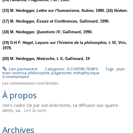
(15) M. Heidegger,
Lettre sur l'humanisme,
Aubier, 1980. (16)
Ibidem.
(17) M. Heidegger,
Essais et Conférences,
Gallimard, 1990.
(18) M. Heidegger,
Questions IV
, Gallimard, 1990.
(19) G-H F. Hegel,
Leçons sur l'histoire de la philosophie,
t. III, Vrin,
1978.
(20) M. Heidegger,
Nietzsche,
t. II, Gallimard, 19
Lien permanent
Catégories :
À CONTRE-TEMPS
Tags :
jean-
marc vivenza
,
philosophie
,
paganisme
,
métaphysique
0
commentaire
Les commentaires sont fermés.
À propos
Hors-cadre De par son éclectisme, sa diffusion aux quatre
vents, sa...
Lire la suite
Archives