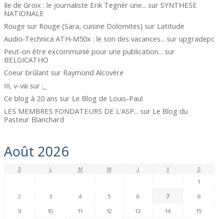
Ile de Groix : le journaliste Erik Tegnér une...
sur
SYNTHESE
NATIONALE
Rouge sur Rouge (Sara, cuisine Dolomites)
sur
Latitude
Audio‑Technica ATH‑M50x : le son des vacances...
sur
upgradepc
Peut-on être excommunié pour une publication...
sur
BELGICATHO
Coeur brûlant
sur
Raymond Alcovère
III, v-viii
sur
;_
Ce blog à 20 ans
sur
Le Blog de Louis-Paul
LES MEMBRES FONDATEURS DE L'ASP...
sur
Le Blog du
Pasteur Blanchard
Août 2026
D
L
M
M
J
V
S
1
2
3
4
5
6
7
8
9
10
11
12
13
14
15