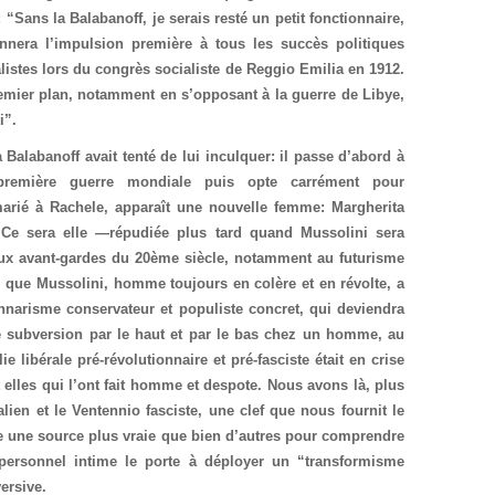
Sans la Balabanoff, je serais resté un petit fonctionnaire,
nera l’impulsion première à tous les succès politiques
listes lors du congrès socialiste de Reggio Emilia en 1912.
remier plan, notamment en s’opposant à la guerre de Libye,
i”.
 Balabanoff avait tenté de lui inculquer: il passe d’abord à
première guerre mondiale puis opte carrément pour
 marié à Rachele, apparaît une nouvelle femme: Margherita
. Ce sera elle —répudiée plus tard quand Mussolini sera
 aux avant-gardes du 20ème siècle, notamment au futurisme
si que Mussolini, homme toujours en colère et en révolte, a
onnarisme conservateur et populiste concret, qui deviendra
 subversion par le haut et par le bas chez un homme, au
e libérale pré-révolutionnaire et pré-fasciste était en crise
elles qui l’ont fait homme et despote. Nous avons là, plus
ien et le Ventennio fasciste, une clef que nous fournit le
ue une source plus vraie que bien d’autres pour comprendre
 personnel intime le porte à déployer un “transformisme
ersive.