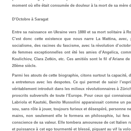
moment où elle était consumée de douleur à la mort de sa mère don
D’Octobre à Saragat
Entre sa naissance en Ukraine vers 1880 et sa mort solitaire à R
C’est donc cette existence que nous narre La Mattina, avec, 
socialisme, des racines du fascisme, avec la révolution d’octobr
de femmes exceptionnelles ont été les amies d’Angelica, c
Koulichiov, Clara Zetkin, etc. Ces amitiés sont le fil d’Ariane de
20ème siècle.
Parmi les atouts de cette biographie, citons surtout la capacité, d
a entretenus avec les despotes. Ce qui permet de saisir l’espri
véritablement introduit dans les milieux révolutionnaires à Zürich
proscrits subversifs de toute l’Europe. Pour ceux qui connaissai
Labriola et Kautski, Benito Mussolini apparaissait comme un pa
sou, sans rôle à jouer, toujours furieux et désespéré, personne ne
mains, non seulement elle le formera en philosophie, lui fera s
conscience de sa valeur. Elle tombera amoureuse de cet Italien r
et puissance à cet ego tourmenté et blessé, piquant au vif la volo