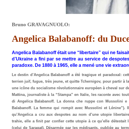
Bruno GRAVAGNUOLO:
Angelica Balabanoff: du Duce
Angelica Balabanoff était une “libertaire” qui ne fais
d’Ukraine a fini par se mettre au service de despot
paradoxe. De 1880 à 1965, elle a mené une vie extraord
Le destin d’Angelica Balabanoff a été tragique et paradoxal: cett
terrien juif, fugue, très jeune, et quitte Tchernigov, pour partir 
une icône du socialisme révolutionnaire européen à cheval sur de
Mattina, journaliste à la “Stampa” en Italie, les raconte avec tou
di Angelica Balabanoff. La donna che ruppe con Mussolini e L
Balabanoff. La femme qui rompit avec Mussolini et Lénine”). 
qu’Angelica a cru aux despotes au nom d’une utopie libertaire
trahie, elle a finit par confier cette utopie à ce qu’elle détesta
(celui de Saragat). Désarmée par les médisants, oubliée au terme