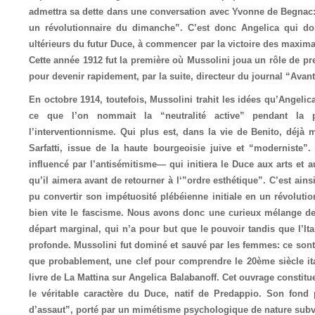
admettra sa dette dans une conversation avec Yvonne de Begnac: “
un révolutionnaire du dimanche”. C’est donc Angelica qui don
ultérieurs du futur Duce, à commencer par la victoire des maxima
Cette année 1912 fut la première où Mussolini joua un rôle de p
pour devenir rapidement, par la suite, directeur du journal “Avant
En octobre 1914, toutefois, Mussolini trahit les idées qu’Angelica
ce que l’on nommait la “neutralité active” pendant la 
l’interventionnisme. Qui plus est, dans la vie de Benito, déjà
Sarfatti, issue de la haute bourgeoisie juive et “moderniste”
influencé par l’antisémitisme— qui initiera le Duce aux arts et
qu’il aimera avant de retourner à l‘”ordre esthétique”. C’est ain
pu convertir son impétuosité plébéienne initiale en un révoluti
bien vite le fascisme. Nous avons donc une curieux mélange de
départ marginal, qui n’a pour but que le pouvoir tandis que l’Itali
profonde. Mussolini fut dominé et sauvé par les femmes: ce sont 
que probablement, une clef pour comprendre le 20ème siècle ital
livre de La Mattina sur Angelica Balabanoff. Cet ouvrage constit
le véritable caractère du Duce, natif de Predappio. Son fond
d’assaut”, porté par un mimétisme psychologique de nature subv