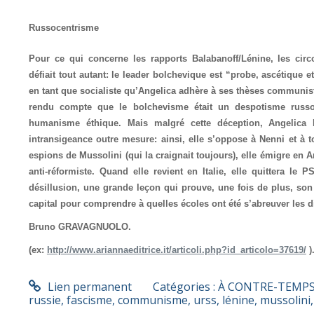
Russocentrisme
Pour ce qui concerne les rapports Balabanoff/Lénine, les circo
défiait tout autant: le leader bolchevique est “probe, ascétique e
en tant que socialiste qu’Angelica adhère à ses thèses communiste
rendu compte que le bolchevisme était un despotisme russocen
humanisme éthique. Mais malgré cette déception, Angelica B
intransigeance outre mesure: ainsi, elle s’oppose à Nenni et à t
espions de Mussolini (qui la craignait toujours), elle émigre en 
anti-réformiste. Quand elle revient en Italie, elle quittera l
désillusion, une grande leçon qui prouve, une fois de plus, son
capital pour comprendre à quelles écoles ont été s’abreuver les d
Bruno GRAVAGNUOLO.
(ex:
http://www.ariannaeditrice.it/articoli.php?id_articolo=37619/
)
Lien permanent
Catégories :
À CONTRE-TEMP
russie
,
fascisme
,
communisme
,
urss
,
lénine
,
mussolini