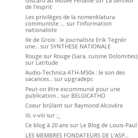
Giscard au Musée Fenaille
sur
La senteur
de l'esprit
Les privilèges de la nomenklatura
communiste :...
sur
l'information
nationaliste
Ile de Groix : le journaliste Erik Tegnér
une...
sur
SYNTHESE NATIONALE
Rouge sur Rouge (Sara, cuisine Dolomites)
sur
Latitude
Audio‑Technica ATH‑M50x : le son des
vacances...
sur
upgradepc
Peut-on être excommunié pour une
publication...
sur
BELGICATHO
Coeur brûlant
sur
Raymond Alcovère
III, v-viii
sur
;_
Ce blog à 20 ans
sur
Le Blog de Louis-Paul
LES MEMBRES FONDATEURS DE L'ASP...