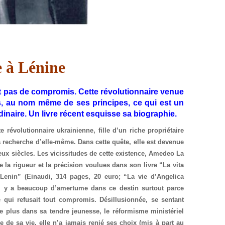
 à Lénine
ait pas de compromis. Cette révolutionnaire venue
es, au nom même de ses principes, ce qui est un
inaire. Un livre récent esquisse sa biographie.
e révolutionnaire ukrainienne, fille d’un riche propriétaire
à la recherche d’elle-même. Dans cette quête, elle est devenue
ux siècles. Les vicissitudes de cette existence, Amedeo La
te la rigueur et la précision voulues dans son livre “La vita
enin” (Einaudi, 314 pages, 20 euro; “La vie d’Angelica
Il y a beaucoup d’amertume dans ce destin surtout parce
 qui refusait tout compromis. Désillusionnée, se sentant
it le plus dans sa tendre jeunesse, le réformisme ministériel
 de sa vie, elle n’a jamais renié ses choix (mis à part au