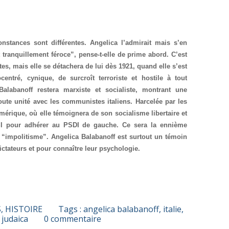
nstances sont différentes. Angelica l’admirait mais s’en
t tranquillement féroce”, pense-t-elle de prime abord. C’est
s, mais elle se détachera de lui dès 1921, quand elle s’est
tré, cynique, de surcroît terroriste et hostile à tout
alabanoff restera marxiste et socialiste, montrant une
oute unité avec les communistes italiens. Harcelée par les
Amérique, où elle témoignera de son socialisme libertaire et
e PSI pour adhérer au PSDI de gauche. Ce sera la ennième
 “impolitisme”. Angelica Balabanoff est surtout un témoin
ictateurs et pour connaître leur psychologie.
.
S
,
HISTOIRE
Tags :
angelica balabanoff
,
italie
,
,
judaica
0
commentaire