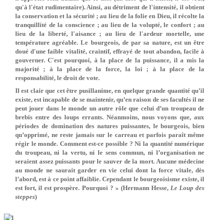
qu'à l'état rudimentaire). Ainsi, au détriment de l'intensité, il obtient
la conservation et la sécurité ; au lieu de la folie en Dieu, il récolte la
tranquillité de la conscience ; au lieu de la volupté, le confort ; au
lieu de la liberté, l'aisance ; au lieu de l'ardeur mortelle, une
température agréable. Le bourgeois, de par sa nature, est un être
doué d'une faible vitalité, craintif, effrayé de tout abandon, facile à
gouverner. C'est pourquoi, à la place de la puissance, il a mis la
majorité ; à la place de la force, la loi ; à la place de la
responsabilité, le droit de vote.
Il est clair que cet être pusillanime, en quelque grande quantité qu’il
existe, est incapable de se maintenir, qu’en raison de ses facultés il ne
peut jouer dans le monde un autre rôle que celui d’un troupeau de
brebis entre des loups errants. Néanmoins, nous voyons que, aux
périodes de domination des natures puissantes, le bourgeois, bien
qu’opprimé, ne reste jamais sur le carreau et parfois paraît même
régir le monde. Comment est-ce possible ? Ni la quantité numérique
du troupeau, ni la vertu, ni le sens commun, ni l’organisation ne
seraient assez puissants pour le sauver de la mort. Aucune médecine
au monde ne saurait garder en vie celui dont la force vitale, dès
l’abord, est à ce point affaiblie. Cependant le bourgeoisisme existe, il
est fort, il est prospère. Pourquoi ? » (Hermann Hesse,
Le Loup des
steppes
)