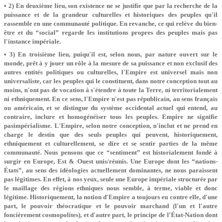
• 2) En deuxième lieu, son existence ne se justifie que par la recherche de la
puissance et de la grandeur culturelles et historiques des peuples qu'il
rassemble en une communauté politique. En revanche, ce qui relève du bien-
être et du “social” regarde les institutions propres des peuples mais pas
l'instance impériale.
• 3) En troisième lieu, puiqu'il est, selon nous, par nature ouvert sur le
monde, prêt à y jouer un rôle à la mesure de sa puissance et non exclusif des
autres entités politiques ou culturelles, l'Empire est universel mais non
universaliste, car les peuples qui le constituent, dans notre conception tout au
moins, n'ont pas de vocation à s'étendre à toute la Terre, ni territorialement
ni ethniquement. En ce sens, l'Empire n'est pas républicain, au sens français
ou américain, et se distingue du système occidental actuel qui entend, au
contraire, inclure et homogénéiser tous les peuples. Empire ne signifie
pasimpérialisme. L'Empire, selon notre conception, n'inclut et ne prend en
charge le destin que des seuls peuples qui peuvent, historiquement,
ethniquement et culturellement, se dire et se sentir parties de la même
communauté. Nous pensons que ce “sentiment” est historialement fondé à
surgir en Europe, Est & Ouest unis/réunis. Une Europe dont les “nations-
États”, au sens des idéologies actuellement dominantes, ne nous paraissent
pas légitimes. En effet, à nos yeux, seule une Europe impériale structurée par
le maillage des régions ethniques nous semble, à terme, viable et donc
légitime. Historiquement, la notion d'Empire a toujours eu contre elle, d'une
part, le pouvoir théocratique et le pouvoir marchand (l'un et l'autre
foncièrement cosmopolites), et d'autre part, le principe de l'État-Nation dont