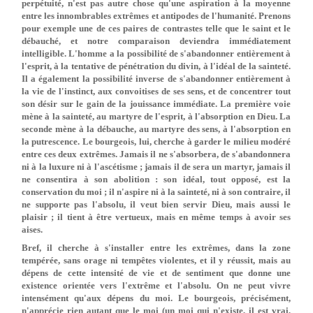
perpétuité, n'est pas autre chose qu'une aspiration à la moyenne
entre les innombrables extrêmes et antipodes de l'humanité. Prenons
pour exemple une de ces paires de contrastes telle que le saint et le
débauché, et notre comparaison deviendra immédiatement
intelligible. L'homme a la possibilité de s'abandonner entièrement à
l'esprit, à la tentative de pénétration du divin, à l'idéal de la sainteté.
Il a également la possibilité inverse de s'abandonner entièrement à
la vie de l'instinct, aux convoitises de ses sens, et de concentrer tout
son désir sur le gain de la jouissance immédiate. La première voie
mène à la sainteté, au martyre de l'esprit, à l'absorption en Dieu. La
seconde mène à la débauche, au martyre des sens, à l'absorption en
la putrescence. Le bourgeois, lui, cherche à garder le milieu modéré
entre ces deux extrêmes. Jamais il ne s'absorbera, de s'abandonnera
ni à la luxure ni à l'ascétisme ; jamais il de sera un martyr, jamais il
ne consentira à son abolition : son idéal, tout opposé, est la
conservation du moi ; il n'aspire ni à la sainteté, ni à son contraire, il
ne supporte pas l'absolu, il veut bien servir Dieu, mais aussi le
plaisir ; il tient à être vertueux, mais en même temps à avoir ses
aises.
Bref, il cherche à s'installer entre les extrêmes, dans la zone
tempérée, sans orage ni tempêtes violentes, et il y réussit, mais au
dépens de cette intensité de vie et de sentiment que donne une
existence orientée vers l'extrême et l'absolu. On ne peut vivre
intensément qu'aux dépens du moi. Le bourgeois, précisément,
n'apprécie rien autant que le moi (un moi qui n'existe, il est vrai,