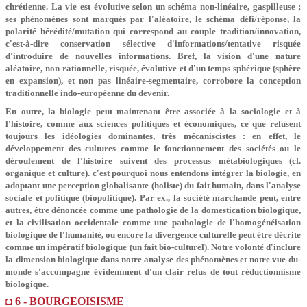
chrétienne. La vie est évolutive selon un schéma non-linéaire, gaspilleuse ;
ses phénomènes sont marqués par l'aléatoire, le schéma défi/réponse, la
polarité hérédité/mutation qui correspond au couple tradition/innovation,
c'est-à-dire conservation sélective d'informations/tentative risquée
d'introduire de nouvelles informations. Bref, la vision d'une nature
aléatoire, non-rationnelle, risquée, évolutive et d'un temps sphérique (sphère
en expansion), et non pas linéaire-segmentaire, corrobore la conception
traditionnelle indo-européenne du devenir.
En outre, la biologie peut maintenant être associée à la sociologie et à
l'histoire, comme aux sciences politiques et économiques, ce que refusent
toujours les idéologies dominantes, très mécaniscistes : en effet, le
développement des cultures comme le fonctionnement des sociétés ou le
déroulement de l'histoire suivent des processus métabiologiques (cf.
organique et culture). c'est pourquoi nous entendons intégrer la biologie, en
adoptant une perception globalisante (holiste) du fait humain, dans l'analyse
sociale et politique (biopolitique). Par ex., la société marchande peut, entre
autres, être dénoncée comme une pathologie de la domestication biologique,
et la civilisation occidentale comme une pathologie de l'homogénéisation
biologique de l'humanité, ou encore la divergence culturelle peut être décrite
comme un impératif biologique (un fait bio-culturel). Notre volonté d'inclure
la dimension biologique dans notre analyse des phénomènes et notre vue-du-
monde s'accompagne évidemment d'un clair refus de tout réductionnisme
biologique.
◘ 6 - BOURGEOISISME