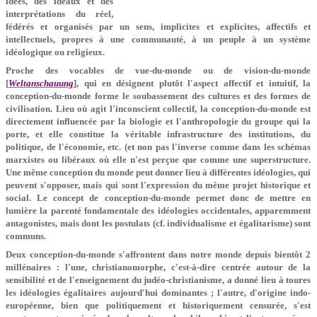
idées, des idéaux et des
interprétations du réel,
fédérés et organisés par un sens, implicites et explicites, affectifs et
intellectuels, propres à une communauté, à un peuple à un système
idéologique ou religieux.
Proche des vocables de vue-du-monde ou de vision-du-monde
[
Weltanschauung
], qui en désignent plutôt l'aspect affectif et intuitif, la
conception-du-monde forme le soubassement des cultures et des formes de
civilisation. Lieu où agit l'inconscient collectif, la conception-du-monde est
directement influencée par la biologie et l'anthropologie du groupe qui la
porte, et elle constitue la véritable infrastructure des institutions, du
politique, de l'économie, etc. (et non pas l'inverse comme dans les schémas
marxistes ou libéraux où elle n'est perçue que comme une superstructure.
Une même conception du monde peut donner lieu à différentes idéologies, qui
peuvent s'opposer, mais qui sont l'expression du même projet historique et
social. Le concept de conception-du-monde permet donc de mettre en
lumière la parenté fondamentale des idéologies occidentales, apparemment
antagonistes, mais dont les postulats (cf. individualisme et égalitarisme) sont
communs.
Deux conception-du-monde s'affrontent dans notre monde depuis bientôt 2
millénaires : l'une, christianomorphe, c'est-à-dire centrée autour de la
sensibilité et de l'enseignement du judéo-christianisme, a donné lieu à toures
les idéologies égalitaires aujourd'hui dominantes ; l'autre, d'origine indo-
européenne, bien que politiquement et historiquement censurée, s'est