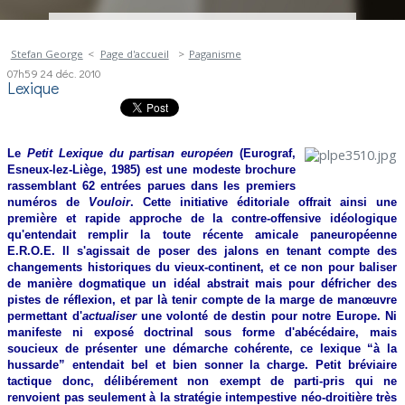
Stefan George
Page d'accueil
Paganisme
07h59
24
déc. 2010
Lexique
Le
Petit Lexique du partisan européen
(Eurograf,
Esneux-lez-Liège, 1985) est une modeste brochure
rassemblant 62 entrées parues dans les premiers
numéros de
Vouloir
. Cette initiative éditoriale offrait ainsi une
première et rapide approche de la contre-offensive idéologique
qu'entendait remplir la toute récente amicale paneuropéenne
E.R.O.E. Il s'agissait de poser des jalons en tenant compte des
changements historiques du vieux-continent, et ce non pour baliser
de manière dogmatique un idéal abstrait mais pour défricher des
pistes de réflexion, et par là tenir compte de la marge de manœuvre
permettant d'
actualiser
une volonté de destin pour notre Europe. Ni
manifeste ni exposé doctrinal sous forme d'abécédaire, mais
soucieux de présenter une démarche cohérente, ce lexique “à la
hussarde” entendait bel et bien sonner la charge. Petit bréviaire
tactique donc, délibérement non exempt de parti-pris qui ne
renvoient pas seulement à la stratégie intempestive néo-droitière très