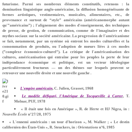
futurisme. Parmi ses nombreux éléments constitutifs, retenons : la
domination linguistique anglo-américaine, la diffusion homogénéisante de
formes artistiques, vestimentaires, musicales, alimentaires, etc., de
provenance et surtout de “style” américains (américanomorphe autant
qu'”américains”) ; l'alignement des modes d'enseignement, des techniques
de presse, de gestion, de communication, comme de l'imaginaire et des
mythes sociaux sur la société américaine. La progression de l'américanisme
se fait, notamment, par un système où entrent les modes culturelles et la
consommation de produits, ou l'adoption de mœurs liées à ces modes
(”complexe économico-culturel”). La critique de l'américanisation des
cultures, américanisation qui entraîne pour les peuples la perte de leur
indépendance économique et politique, est un vecteur idéologique
particulièrement fructueux — un des thèmes sur lesquels peuvent se
retrouver une nouvelle droite et une nouvelle gauche
.
L'empire américain
, C. Julien, Grasset, 1968
Le modèle défiguré, l'Amérique de Tocqueville à Carter
, T.
Molnar, PUF, 1978
« Il était une fois en Amérique », R. de Herte et HJ Nigra, in :
Nouvelle École
n°27/28, 1975
« L'ennemi américain : un tour d'horizon », M. Walker ; « Le destin
californien des États-Unis », R. Steuckers, in :
Orientations
n°6, 1985