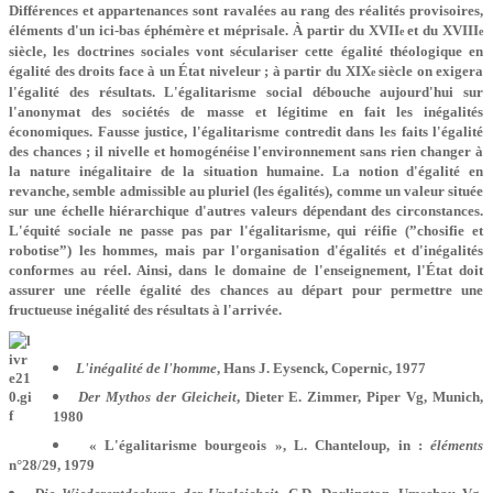
Différences et appartenances sont ravalées au rang des réalités provisoires,
éléments d'un ici-bas éphémère et méprisale. À partir du XVII
et du XVIII
e
e
siècle, les doctrines sociales vont séculariser cette égalité théologique en
égalité des droits face à un État niveleur ; à partir du XIX
siècle on exigera
e
l'égalité des résultats. L'égalitarisme social débouche aujourd'hui sur
l'anonymat des sociétés de masse et légitime en fait les inégalités
économiques. Fausse justice, l'égalitarisme contredit dans les faits l'égalité
des chances ; il nivelle et homogénéise l'environnement sans rien changer à
la nature inégalitaire de la situation humaine. La notion d'égalité en
revanche, semble admissible au pluriel (les égalités), comme un valeur située
sur une échelle hiérarchique d'autres valeurs dépendant des circonstances.
L'équité sociale ne passe pas par l'égalitarisme, qui réifie (”chosifie et
robotise”) les hommes, mais par l'organisation d'égalités et d'inégalités
conformes au réel. Ainsi, dans le domaine de l'enseignement, l'État doit
assurer une réelle égalité des chances au départ pour permettre une
fructueuse inégalité des résultats à l'arrivée.
L'inégalité de l'homme
, Hans J. Eysenck, Copernic, 1977
Der Mythos der Gleicheit
, Dieter E. Zimmer, Piper Vg, Munich,
1980
« L'égalitarisme bourgeois », L. Chanteloup, in :
éléments
n°28/29, 1979