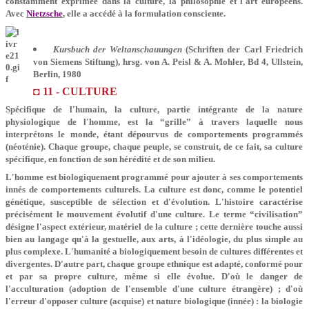
constamment exprimée dans la culture, la philosophie et l'art européens.
Avec
Nietzsche
, elle a accédé à la formulation consciente
.
Kursbuch der Weltanschauungen
(Schriften der Carl Friedrich
von Siemens Stiftung), hrsg. von A. Peisl & A. Mohler, Bd 4, Ullstein,
Berlin, 1980
◘ 11 - CULTURE
Spécifique de l'humain, la culture, partie intégrante de la nature
physiologique de l'homme, est la “grille” à travers laquelle nous
interprétons le monde, étant dépourvus de comportements programmés
(néoténie). Chaque groupe, chaque peuple, se construit, de ce fait, sa culture
spécifique, en fonction de son hérédité et de son milieu.
L'homme est biologiquement programmé pour ajouter à ses comportements
innés de comportements culturels. La culture est donc, comme le potentiel
génétique, susceptible de sélection et d'évolution. L'histoire caractérise
précisément le mouvement évolutif d'une culture. Le terme “civilisation”
désigne l'aspect extérieur, matériel de la culture ; cette dernière touche aussi
bien au langage qu'à la gestuelle, aux arts, à l'idéologie, du plus simple au
plus complexe. L'humanité a biologiquement besoin de cultures différentes et
divergentes. D'autre part, chaque groupe ethnique est adapté, conformé pour
et par sa propre culture, même si elle évolue. D'où le danger de
l'acculturation (adoption de l'ensemble d'une culture étrangère) ; d'où
l'erreur d'opposer culture (acquise) et nature biologique (innée) : la biologie