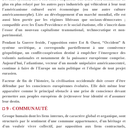
plus en plus relayé par les autres pays industriels qui véhiculent à leur tout
l'américanisme culturel ou/et économique
(ou une autre culture
américanomorphe)
. Liée au développement d'un marché mondial, elle est
aussi bien portée par les régimes libéraux que sociaux-démocrates ;
compatible avec les États-Providence et le social-étatisme, elle s'inscrit dans
l'essor d'un nouveau capitalisme transnational, technocratique et non-
patrimonial.
Pendant la Guerre froide, l'opposition entre Est & Ouest, “Occident” &
système soviétique, a correspondu partiellement à une connivence
géopolitique, un conflit-coopération destiné à empêcher l'émergence des
volontés nationales et notamment de la puissance européenne comprise.
Aujourd'hui, l'atlantisme, vecteur d'un monde unipolaire américanocentré,
continue à faire de l'Europe un nain politique et l'éloigne de tout projet
eurasien.
Facteur de fin de l'histoire, la civilisation occidentale doit cesser d'être
défendue par les consciences européennes évoluées. Elle doit même leur
apparaître comme le principal obstacle à une prise de conscience devant
permettre aux peuples européens de (re)trouver leur identité et d'assumer
leur destin.
◘ 9 - COMMUNAUTÉ
Groupe humain dont les liens internes, de caractère global et organique, sont
structurés par le sentiment d'une commune appartenance, d'un héritage et
d'un vouloir vivre collectif, par opposition aux liens contractuels,