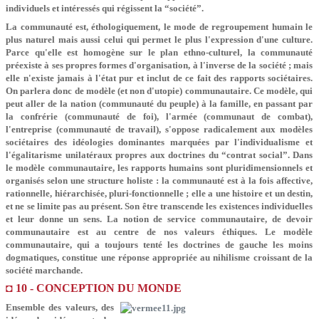
individuels et intéressés qui régissent la “société”.
La communauté est, éthologiquement, le mode de regroupement humain le
plus naturel mais aussi celui qui permet le plus l'expression d'une culture.
Parce qu'elle est homogène sur le plan ethno-culturel, la communauté
préexiste à ses propres formes d'organisation, à l'inverse de la société ; mais
elle n'existe jamais à l'état pur et inclut de ce fait des rapports sociétaires.
On parlera donc de modèle (et non d'utopie) communautaire. Ce modèle, qui
peut aller de la nation (communauté du peuple) à la famille, en passant par
la confrérie (communauté de foi), l'armée (communaut de combat),
l'entreprise (communauté de travail), s'oppose radicalement aux modèles
sociétaires des idéologies dominantes marquées par l'individualisme et
l'égalitarisme unilatéraux propres aux doctrines du “contrat social”. Dans
le modèle communautaire, les rapports humains sont pluridimensionnels et
organisés selon une structure holiste : la communauté est à la fois affective,
rationnelle, hiérarchisée, pluri-fonctionnelle ; elle a une histoire et un destin,
et ne se limite pas au présent. Son être transcende les existences individuelles
et leur donne un sens. La notion de service communautaire, de devoir
communautaire est au centre de nos valeurs éthiques. Le modèle
communautaire, qui a toujours tenté les doctrines de gauche les moins
dogmatiques, constitue une réponse appropriée au nihilisme croissant de la
société marchande.
◘ 10 - CONCEPTION DU MONDE
Ensemble des valeurs, des