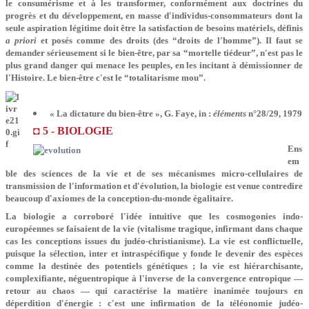
le consumérisme et à les transformer, conformément aux doctrines du
progrès et du développement, en masse d'individus-consommateurs dont la
seule aspiration légitime doit être la satisfaction de besoins matériels, définis
a priori
et posés comme des droits (des “droits de l'homme”). Il faut se
demander sérieusement si le bien-être, par sa “mortelle tiédeur”, n'est pas le
plus grand danger qui menace les peuples, en les incitant à démissionner de
l'Histoire. Le bien-être c'est le “totalitarisme mou”.
« La dictature du bien-être », G. Faye, in :
éléments
n°28/29, 1979
◘ 5 - BIOLOGIE
Ens
em
ble des sciences de la vie et de ses mécanismes micro-cellulaires de
transmission de l'information et d'évolution, la biologie est venue contredire
beaucoup d'axiomes de la conception-du-monde égalitaire.
La biologie a corroboré l'idée intuitive que les cosmogonies indo-
européennes se faisaient de la vie (vitalisme tragique, infirmant dans chaque
cas les conceptions issues du judéo-christianisme). La vie est conflictuelle,
puisque la sélection, inter et intraspécifique y fonde le devenir des espèces
comme la destinée des potentiels génétiques ; la vie est hiérarchisante,
complexifiante, néguentropique à l'inverse de la convergence entropique —
retour au chaos — qui caractérise la matière inanimée toujours en
déperdition d'énergie : c'est une infirmation de la téléonomie judéo-