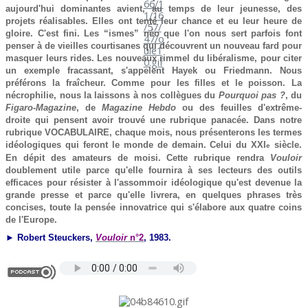
aujourd'hui dominantes avient, au temps de leur jeunesse, des
projets réalisables. Elles ont tenté leur chance et eu leur heure de
gloire. C'est fini. Les “ismes” néo que l'on nous sert parfois font
penser à de vieilles courtisanes qui découvrent un nouveau fard pour
masquer leurs rides. Les nouveaux rimmel du libéralisme, pour citer
un exemple fracassant, s'appelent Hayek ou Friedmann. Nous
préférons la fraîcheur. Comme pour les filles et le poisson. La
nécrophilie, nous la laissons à nos collègues du
Pourquoi pas ?
, du
Figaro-Magazine
, de
Magazine Hebdo
ou des feuilles d'extrême-
droite qui pensent avoir trouvé une rubrique panacée. Dans notre
rubrique VOCABULAIRE, chaque mois, nous présenterons les termes
idéologiques qui feront le monde de demain. Celui du XXI
siècle.
e
En dépit des amateurs de moisi. Cette rubrique rendra
Vouloir
doublement utile parce qu'elle fournira à ses lecteurs des outils
efficaces pour résister à l'assommoir idéologique qu'est devenue la
grande presse et parce qu'elle livrera, en quelques phrases très
concises, toute la pensée innovatrice qui s'élabore aux quatre coins
de l'Europe.
► Robert Steuckers,
Vouloir
n°2
, 1983.