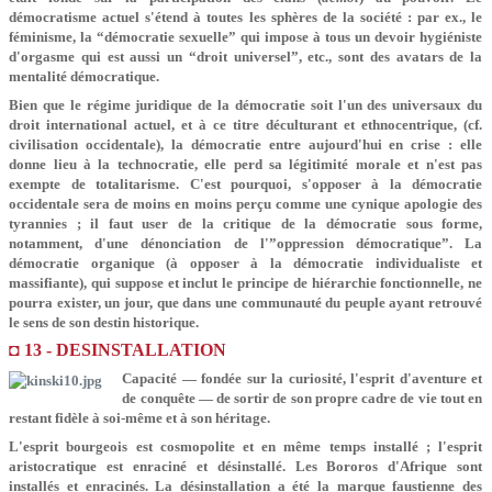
démocratisme actuel s'étend à toutes les sphères de la société : par ex., le
féminisme, la “démocratie sexuelle” qui impose à tous un devoir hygiéniste
d'orgasme qui est aussi un “droit universel”, etc., sont des avatars de la
mentalité démocratique.
Bien que le régime juridique de la démocratie soit l'un des universaux du
droit international actuel, et à ce titre déculturant et ethnocentrique, (cf.
civilisation occidentale), la démocratie entre aujourd'hui en crise : elle
donne lieu à la technocratie, elle perd sa légitimité morale et n'est pas
exempte de totalitarisme. C'est pourquoi, s'opposer à la démocratie
occidentale sera de moins en moins perçu comme une cynique apologie des
tyrannies ; il faut user de la critique de la démocratie sous forme,
notamment, d'une dénonciation de l'”oppression démocratique”. La
démocratie organique (à opposer à la démocratie individualiste et
massifiante), qui suppose et inclut le principe de hiérarchie fonctionnelle, ne
pourra exister, un jour, que dans une communauté du peuple ayant retrouvé
le sens de son destin historique.
◘ 13 - DESINSTALLATION
Capacité — fondée sur la curiosité, l'esprit d'aventure et
de conquête — de sortir de son propre cadre de vie tout en
restant fidèle à soi-même et à son héritage.
L'esprit bourgeois est cosmopolite et en même temps installé ; l'esprit
aristocratique est enraciné et désinstallé. Les Bororos d'Afrique sont
installés et enracinés. La désinstallation a été la marque faustienne des