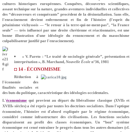
cultures historiques européennes. Conquêtes, découvertes scientifiques,
assaut technique sur la nature, grandes aventures individuelles et collectives
des “découvreurs et conquérants” procèdent de la désinstallation. Sans elle,
l'enracinement devient enfermement et fin de l'histoire (l'esprit du
pétainisme vichyssois — “le retour à la terre-qui-ne-ment-pas”, “la France
seule” — très influencé par une droite chrétienne et réactionnaire, est une
bonne illustration d'une idéologie du renoncement et du masochisme
culpabilisateur justifié par l'enracinement).
« V. Pareto : “Le traité de sociologie générale”, présentation et
interprétation », B. Marchand,
Nouvelle École
n°36, 1981
◘ 14 - ÉCONOMISME
Réduction à
l'économie des
finalités sociales et
des buts du politique, caractéristique des idéologies occidentales.
L'
économisme
qui provient au départ du libéralisme classique (XVII
et
e
XVIII
siècles) a été repris par toutes les doctrines socialistes. Dans l'optique
e
économiste, l'histoire est d'abord expliquée par le régime économique,
considéré comme infrastructure des civilisations. Les fonctions sociales
disparaissent au profit des classes économiques. Un “bon” système
économique est censé entraîner le progrès dans tous les autres domaines (cf.