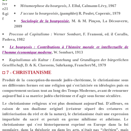
Métamorphose du bourgeois
, J. Ellul, Calmann-Lévy, 1967
J'accuse la bourgeoisie
, (pamphlet) R. Poulet, Copernic, 1979
Sociologie de la bourgeoisie
, M. & M. Pinçon, La Découverte,
2009
Processo al Capitalismo : Werner Sombart
, F. Fransoni, ed. il Corallo,
Padova, 1982
Le bourgeois : Contributions à l'histoire morale et intellectuelle de
l'homme économique moderne
, W. Sombart, 1913
Kapitalismus als Kultur : Entstehung und Grundlagen der bürgerlichen
Geselllschaft
, D. & K. Claessens, Suhrkamp, Francfort/M., 1979
◘ 7 - CHRISTIANISME
Produit de la conception-du-monde judéo-chrétienne, le christianisme sous
ses différentes formes est une religion qui s'est laïcisée en idéologies puis en
comportement sociaux tout au long des Temps Modernes, avant de retourner
aujourd'hui à sa matrice judéo-chrétienne et d'agir sous forme séculière.
Le christianisme religieux n'est plus dominant aujourd'hui. D'ailleurs, en
raison de son dualisme originel (créateur séparé des créatures et
infériorisation du réel et de la nature), le christianisme était une expression
imparfaite du sacré et portait en germe nihilisme et athéisme. Le
christianisme qui s'est historiquement exprimé en Europe dans la foi
populaire, dans la théologie ou dans les arts, n'était pas “chrétien”, mais