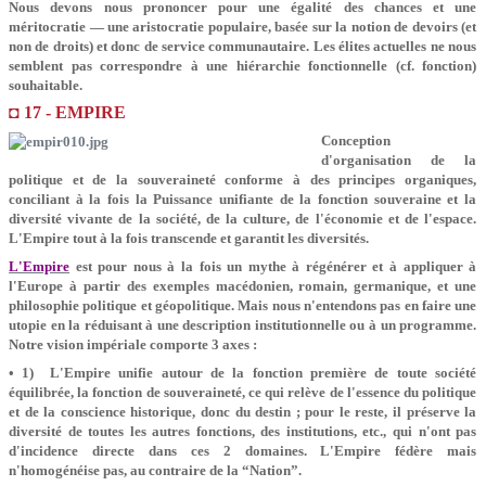
Nous devons nous prononcer pour une égalité des chances et une
méritocratie — une aristocratie populaire, basée sur la notion de devoirs (et
non de droits) et donc de service communautaire. Les élites actuelles ne nous
semblent pas correspondre à une hiérarchie fonctionnelle (cf. fonction)
souhaitable.
◘ 17 - EMPIRE
Conception
d'organisation de la
politique et de la souveraineté conforme à des principes organiques,
conciliant à la fois la Puissance unifiante de la fonction souveraine et la
diversité vivante de la société, de la culture, de l'économie et de l'espace.
L'Empire tout à la fois transcende et garantit les diversités.
L'Empire
est pour nous à la fois un mythe à régénérer et à appliquer à
l'Europe à partir des exemples macédonien, romain, germanique, et une
philosophie politique et géopolitique. Mais nous n'entendons pas en faire une
utopie en la réduisant à une description institutionnelle ou à un programme.
Notre vision impériale comporte 3 axes :
• 1) L'Empire unifie autour de la fonction première de toute société
équilibrée, la fonction de souveraineté, ce qui relève de l'essence du politique
et de la conscience historique, donc du destin ; pour le reste, il préserve la
diversité de toutes les autres fonctions, des institutions, etc., qui n'ont pas
d'incidence directe dans ces 2 domaines. L'Empire fédère mais
n'homogénéise pas, au contraire de la “Nation”.