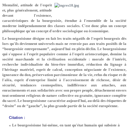
Mentalité, attitude de l'esprit
et, plus généralement, attitude
devant l'existence,
caractéristiques de la bourgeoisie, étendue à l'ensemble de la société
moderne indépendamment des classes sociales. C'est donc plus un concept
philosophique qu'un concept d'ordre sociologique ou économique.
Le bourgeoisisme désigne en fait les traits négatifs de l'esprit bourgeois dès
lors qu'ils deviennent universels mais ne renvoie pas aux traits positifs de la
“bourgeoisie entreprenante”, aujourd'hui en plein déclin. Le bourgeoisisme
qui s'oppose à l'esprit populaire comme à l'esprit aristocratique, domine la
société marchande et la civilisation occidentale : morale de l'intérêt,
recherche individualiste du bien-être immédiat, réduction du lignage à
l'héritage matériel, esprit de calcul, conception négociante de l'existence,
ignorance du don, préservation parcimonieuse de la vie, refus du risque et de
l'aléa, esprit d'entreprise limité à l'accroissement de richesse, désir de
sécurité, tendances cosmopolites, indifférence aux attaches, aux
enracinements et aux solidarités avec son propre peuple, détachement envers
tout sentiment religieux de nature collective ou gratuite, ignorance complète
du sacré. Le bourgeoisisme caractérise aujourd'hui, au-delà des étiquettes de
“droite” ou de “gauche”, la plus grande partie de la société européenne.
Citation :
« Le bourgeoisisme lui-même, en tant qu'état humain qui subsiste à