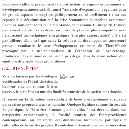
nous nous rallions, préconisent la construction de régions économiques en
développement autocentré, dit aussi “autarcie d'expansion” organisée pour
de grands espaces homogènes politiquement et culturellement ; c'est une
réponse à la déculturation et à la crise économique du système occidental.
Certains sous-continents du Tiers-Monde, tout comme l'Europe de l'Ouest,
pourraient adopter ce système, en outre de plus en plus compatible avec
l'état actuel des techniques énergétiques (énergies autoproduites) ; il a été
par ailleurs démontré que seule la solution du développement autocentré
pouvait combattre le sous-développement croissant du Tiers-Monde
provoqué par le néo-colonialisme de l'économie de libre-échange.
L'autarcie d'expansion est un outil privilégié dans la construction d'un
équilibre de grands blocs géopolitiques.
◘ 4 - BIEN-ÊTRE
Version laïcisée par les idéologies
occidentales de l'idéal chrétien du
bonheur entendu comme félicité
passive, le bien-être est une des finalités centrales de la société marchande.
Il repose sur la définition universaliste de besoins économiques et sociaux
qui seraient propres à tous les humains. Quoique légitime comme fin seconde
du politique, le “bien-être économique individuel” est devenu, dans une
perspective réductionniste, la finalité centrale des États-providence
contemporains, au détriment des dimensions historiques, politiques et
culturelles de la vie des peuples. Il contribue à domestiquer ces derniers dans