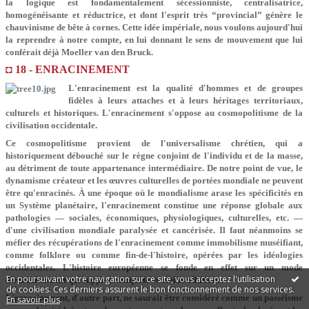
la logique est fondamentalement sécessionniste, centralisatrice,
homogénéisante et réductrice, et dont l'esprit très “provincial” génère le
chauvinisme de bête à cornes. Cette idée impériale, nous voulons aujourd'hui
la reprendre à notre compte, en lui donnant le sens de mouvement que lui
conférait déjà Moeller van den Bruck.
◘ 18 - ENRACINEMENT
L'enracinement est la qualité d'hommes et de groupes
fidèles à leurs attaches et à leurs héritages territoriaux,
culturels et historiques. L'enracinement s'oppose au cosmopolitisme de la
civilisation occidentale.
Ce cosmopolitisme provient de l'universalisme chrétien, qui a
historiquement débouché sur le règne conjoint de l'individu et de la masse,
au détriment de toute appartenance intermédiaire.
De notre point de vue, le
dynamisme créateur et les œuvres culturelles de portées mondiale ne peuvent
être qu'enracinés. À une époque où le mondialisme arase les spécificités en
un Système planétaire, l'enracinement constitue une réponse globale aux
pathologies — sociales, économiques, physiologiques, culturelles, etc. —
d'une civilisation mondiale paralysée et cancérisée. Il faut néanmoins se
méfier des récupérations de l'enracinement comme immobilisme muséifiant,
comme folklore ou comme fin-de-l'histoire, opérées par les idéologies
occidentales. L'histoire européenne se fonde en effet sur un mode
En poursuivant votre navigation sur ce site, vous acceptez l'utilisation
d'enracinement qui suppose conquête et désinstallation.
de cookies. Ces derniers assurent le bon fonctionnement de nos services.
L'enracinement, d'autre part, ne saurait être considéré comme un passéisme
En savoir plus
.