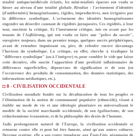
totalité antique/médiévale éclatée, les mini-totalités éparses ont voulu se
hisser au niveau d'une totalité globale. Résultat : l'avènement d'identités
(d'uniformités) homogénéisantes, rigides, improductives, non irriguées par
la différence symbolique. L'avènement des identités homogénéisantes
engendre un désordre constant de rigidités juxtaposées. Ces rigidités, à leur
tour, suscitent la critique. Et l'instrument critique, mis en avant par les
tenants de l'
Aufklärung
, qui ont voulu en faire une "police du savoir",
enregistre toujours, dans un premier temps, quelques succès périphériques,
avant de retomber impuissant ou, pire, de refouler encore davantage
l'horizon du symbolique. La critique, en effet, cherche à éradiquer la
"différence symbolique" (ou à l'intégrer) et, pour combler le vide que laisse
cette dernière, elle suscite l'apparition d'une prolixité inflationnaire de
différences superficielles, dépourvues de signification et de sens (en
l'occurrence des produits de consommation, des données statistiques, des
informations médiatiques, etc.).
◘ 8 - CIVILISATION OCCIDENTALE
Civilisation mondiale fondée sur la déculturation de tous les peuples et
l'élimination de la notion de communauté populaire (ethnocide), visant à
établir un mode de vie et une idéologie planétaire en universalisant le
modèle de la société marchande occidentale, de son égalitarisme, de son
réductionnisme économiste, et de la philosophie des droits de l'homme.
Jadis prolongement naturel de l'Europe, la civilisation occidentale se
retourne contre elle et peut lui être funeste, ainsi qu'aux autres cultures.
Devenue système, elle a son centre impulseur aux États-Unis, néanmoins de