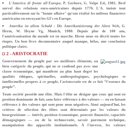
L'America di fronte all'Europa
, P. Gerbore, G. Volpe Ed., 1981. Bref
survol des relations euro-américaines depuis 1776. L'A. insiste tout
particulièrement sur la "bonne affaire" qu'ont réalisé les milieux financiers
américains en envoyant les GI's en Europe.
Amerika ist allem Schuld : Die Amerikanisierung der Alten Welt
, G.
Herm, W. Heyne Vg, Munich, 1980. Depuis plus de 100 ans,
l'américanisation du monde est en marche. Herm nous en décrit toutes les
étapes. Un bon livre documentaire auquel manque, hélas, une conclusion
politique claire.
◘ 2 - ARISTOCRATIE
Gouvernement du peuple par ses meilleurs éléments, ou
bien catégorie du peuple, qui ne se confond pas avec une
classe économique, qui manifeste au plus haut degré les
qualités éthiques, spirituelles, anthropologiques, psychologiques et
intellectuelles propres à ce peuple, l'aristocratie est de ce fait “l'essence du
peuple”.
Toute société possède une élite. Mais l'élite ne désigne que ceux qui sont en
position dominante de fait, sans faire référence à des valeurs — ou en faisant
référence à des valeurs qui sont pour nous négatives. Ainsi aujourd'hui, les
critères de sélection des élites sont déterminés par les valeurs du
bourgeoisisme — intérêt, position économique, pouvoir financier, capacités
démagogiques — ou de la technocratie, savoir purement technique,
manipulation des appareils institutionnels. À l'inverse, les valeurs