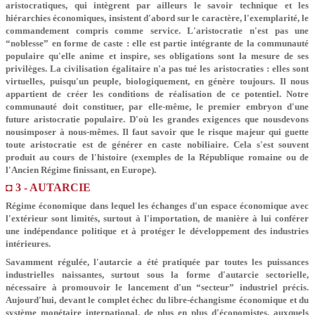
aristocratiques, qui intègrent par ailleurs le savoir technique et les
hiérarchies économiques, insistent d'abord sur le caractère, l'exemplarité, le
commandement compris comme service. L'aristocratie n'est pas une
“noblesse” en forme de caste : elle est partie intégrante de la communauté
populaire qu'elle anime et inspire, ses obligations sont la mesure de ses
privilèges. La civilisation égalitaire n'a pas tué les aristocraties : elles sont
virtuelles, puisqu'un peuple, biologiquement, en génère toujours. Il nous
appartient de créer les conditions de réalisation de ce potentiel. Notre
communauté doit constituer, par elle-même, le premier embryon d'une
future aristocratie populaire. D'où les grandes exigences que nousdevons
nousimposer à nous-mêmes. Il faut savoir que le risque majeur qui guette
toute aristocratie est de générer en caste nobiliaire. Cela s'est souvent
produit au cours de l'histoire (exemples de la République romaine ou de
l'Ancien Régime finissant, en Europe).
◘ 3 - AUTARCIE
Régime économique dans lequel les échanges d'un espace économique avec
l'extérieur sont limités, surtout à l'importation, de manière à lui conférer
une indépendance politique et à protéger le développement des industries
intérieures.
Savamment régulée, l'autarcie a été pratiquée par toutes les puissances
industrielles naissantes, surtout sous la forme d'autarcie sectorielle,
nécessaire à promouvoir le lancement d'un “secteur” industriel précis.
Aujourd'hui, devant le complet échec du libre-échangisme économique et du
système monétaire international, de plus en plus d'économistes, auxquels