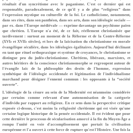
résultait d'un syncrétisme avec le paganisme. C'est ce dernier qui est
responsable, paradoxalement, de ce qu'il y a de plus “religieux” dans
l'expression mystique ou culturelle de la foi. Le catholicisme, notamment,
dans ses rites, dans son panthéon, dans ses arts, dans son idéologie sociale —
par ex. dans l'Europe médiévale — exprime davantage un psychisme païen
que chrétien. L'Europe n'a été, de ce fait, réellement christianisée que
tardivement : surtout au moment de la Réforme et de la Contre-Réforme
(XVI
et XVII
siècles), et lors de la laïcisation du christianisme en morale
e
e
évangélique séculière, dans les idéologies égalitaires. Aujourd'hui déclinant
en tant que rituel orthopraxique et système de croyances, le christianisme se
distingue peu du judéo-christianisme. Chrétiens, libéraux, marxistes, et
autres héritiers de la conscience christianomorphe se regroupent autour de
l'évangile laïc de la philosophie des droits de l'homme, expression
synthétique de l'idéologie occidentale et légitimation de l'individualisme
marchand pour désigner l'ennemi commun : les opposants à la “société
ouverte”.
L'idéologie de la césure au sein de la Modernité est néanmoins considérée
par certains comme relevant d'une autonomisation de la catégorie
d'individu par rapport au religieux. En ce sens dans la perspective critique
exposée ci-dessus, c'est moins la religiosité chrétienne qui est visée qu'une
certaine logique historique de la pensée occidentale. Il est évident que pour
cette dernière le processus de sécularisation amorcé à la fin du Moyen-Âge a
rompu l'unité en voie d'accomplissement que portait la civilisation
européenne et l'a ouvert à cette force de rupture qu'est l'Histoire. Une fois la