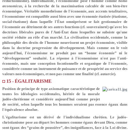
réductionnisme). Individualiste, l'économisme pose l'homme comme
homo
œconomicus
, à la recherche de la maximisation calculée de son bien-être
économique. Véritable monothéisme de l'économie, aux accents totalitaires,
l'économisme est compatible aussi bien avec une économie étatisée (étatisme,
social-étatisme) dans laquelle l'État omniprésent se fait gestionnaire de
l'économie au détriment de ses autres fonctions (cf. souveraineté) qu'avec les
doctrines libérales pures de l'Anti-État dans lesquelles ne subsiste qu'une
société réduite au rôle d'un marché. La civilisation occidentale, comme la
philosophie des droits de l'homme nourrissent un projet économiste, visible
dans la doctrine progressiste du développement. Mais comme on le voit
aujourd'hui, l'économisme ne produit pas un “bonne économie” ni le
“développement” souhaité. La réponse à l'économisme n'est pas l'anti-
économie, mais une conception focntionnelle et organique de l'économie,
considérée comme un instrument de puissance et de prospérité au service des
valeurs non-économiques, et non pas comme une finalité (cf. autarcie).
◘ 15 - ÉGALITARISME
Position de principe de type axiomatique caractéristique de
toutes les idéologies occidentales, héritée de la morale
judéo-chrétienne et considérée aujourd'hui comme projet
de société, selon laquelle tous les hommes seraient pas essence égaux dans
l'équivalence absolue.
L'égalitarisme est un dérivé de l'individualisme chrétien. Le judéo-
christianisme pose au départ les hommes comme égaux devant Dieu, comme
sont égaux des “grains de poussière”, des insignifiances, face à la Loi divine.