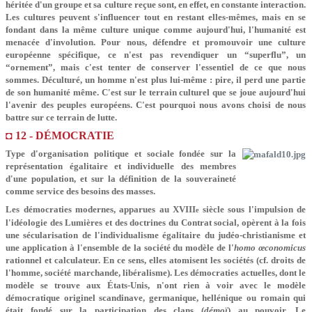
héritée d'un groupe et sa culture reçue sont, en effet, en constante interaction.
Les cultures peuvent s'influencer tout en restant elles-mêmes, mais en se
fondant dans la même culture unique comme aujourd'hui, l'humanité est
menacée d'involution. Pour nous, défendre et promouvoir une culture
européenne spécifique, ce n'est pas revendiquer un “superflu”, un
“ornement”, mais c'est tenter de conserver l'essentiel de ce que nous
sommes. Déculturé, un homme n'est plus lui-même : pire, il perd une partie
de son humanité même. C'est sur le terrain culturel que se joue aujourd'hui
l'avenir des peuples européens. C'est pourquoi nous avons choisi de nous
battre sur ce terrain de lutte.
◘ 12 - DÉMOCRATIE
Type d'organisation politique et sociale fondée sur la
représentation égalitaire et individuelle des membres
d'une population, et sur la définition de la souveraineté
comme service des besoins des masses.
Les démocraties modernes, apparues au XVIII
siècle sous l'impulsion de
e
l'idéologie des Lumières et des doctrines du Contrat social, opèrent à la fois
une sécularisation de l'individualisme égalitaire du judéo-christianisme et
une application à l'ensemble de la société du modèle de l'
homo œconomicus
rationnel et calculateur. En ce sens, elles atomisent les sociétés (cf. droits de
l'homme, société marchande, libéralisme). Les démocraties actuelles, dont le
modèle se trouve aux États-Unis, n'ont rien à voir avec le modèle
démocratique originel scandinave, germanique, hellénique ou romain qui
était fondé sur la participation des clans (
démoï
) au pouvoir. Le