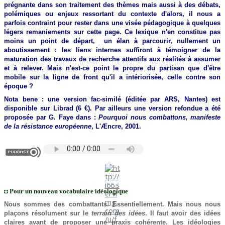
prégnante dans son traitement des thèmes mais aussi à des débats,
polémiques ou enjeux ressortant du contexte d'alors, il nous a
parfois contraint pour rester dans une visée pédagogique à quelques
légers remaniements sur cette page. Ce lexique n'en constitue pas
moins un point de départ, un élan à parcourir, nullement un
aboutissement : les liens internes suffiront à témoigner de la
maturation des travaux de recherche attentifs aux réalités à assumer
et à relever. Mais n'est-ce point le propre du partisan que d'être
mobile sur la ligne de front qu'il a intériorisée, celle contre son
époque ?
Nota bene : une version fac-similé (éditée par ARS, Nantes) est
disponible sur Librad (6 €). Par ailleurs une version refondue a été
proposée par G. Faye dans :
Pourquoi nous combattons, manifeste
de la résistance européenne
, L'Æncre, 2001.
◘ Pour un nouveau vocabulaire idéologique
Nous sommes des combattants. Essentiellement. Mais nous nous
plaçons résolument sur le
terrain des idées
. Il faut avoir des idées
claires avant de proposer une praxis cohérente. Les idéologies