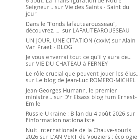
6 août. La Transfiguration de Notre
Seigneur...
sur
Vie des Saints - Saint du
jour
Dans le ”Fonds lafautearousseau”,
découvrez......
sur
LAFAUTEAROUSSEAU
UN JOUR, UNE CITATION (cxxiv)
sur
Alain
Van Praet - BLOG
Je vous enverrai tout ce qu’il y aura de...
sur
VIE DU CHATEAU à FERNEY
Le rôle crucial que peuvent jouer les élus...
sur
Le blog de Jean-Luc ROMERO-MICHEL
Jean-Georges Humann, le premier
ministre...
sur
D'r Elsass blog fum Ernest-
Emile
Russie-Ukraine : Bilan du 4 août 2026
sur
l'information nationaliste
Nuit internationale de la Chauve-souris
2026
sur
L'AN VERT de Vouziers : écologie