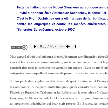
Texte de l’allocution de Robert Steuckers au colloque annue
l’invité d’honneur était Viatcheslav Dachitchev, le conseill
C’est le Prof. Dachitchev qui a été l’artisan de la réunificat
contre les oligarques et contre les menées américaines e
(Synergies Européennes, octobre 2005)
Mon exposé d’aujourd’hui aura bien évidemment une dimension géopolit
voies et les réseaux de communication, sur terre comme sur mer, et la 
considérable dans la concurrence ac­tuelle qui oppose l’Europe aux États-
catégories dans lesquelles il convient de penser : soit en termes de peuples
Si l’on parle des peuples, on doit savoir de quoi il retourne. À l’épo
dressés contre les empires multiethniques, qu’ils considéraient comme 
Finnois en Russie, les Tchèques et les Ita­liens sur le territoire où s’e
hongroi­se, les Slaves du Sud et les Grecs au sein de l’Empire ottoman, l
un mouvement identitaire qui leur était propre. En France, les mouvem