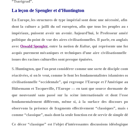
“Tsarigrad”.
La leçon de Spengler et d’Huntington
En Europe, les structures de type impérial sont donc une nécessité, afin
dont la culture a jailli du sol européen, afin que tous les peuples au s
impériaux, puissent avoir un avenir. Aujour­d’hui, le Professeur amé
politique du point de vue des aires civilisationnelles. Il parle, en anglai
avec
Oswald Spengler
, entre la notion de
Kultur
, qui représente une fo
acquis purement mécaniques et techniques d’une aire civilisationnelle o
issues des racines cul­turelles sont presque épuisées.
S. Huntington, que l’on peut considérer comme une sorte de disciple cont
réactivées, si on le veut, comme le font les fondamentalistes islamistes 
civilisationnelle “occidentale”, qui regroupe l’Europe et l’Amérique a
Hülsemann et Tocqueville, l’Europe — en tant que source dormante d
que nouveauté sans passé sur la scène internationale et dont l’ess
fondamentalement différents, même si, à la surface des discours po
observons la présence de fragments effectivement “classiques”, mais 
comme “classique”, mais dont la seule fonction est de servir de simple 
Ce décor “classique” est l’objet d’intéressantes discussions idéologiqu