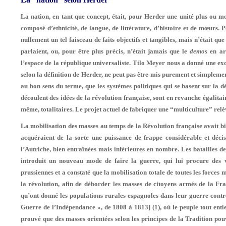
La nation, en tant que concept, était, pour Herder une unité plus ou moi
composé d’ethnicité, de langue, de littérature, d’histoire et de mœurs. P
nullement un tel faisceau de faits ob­jectifs et tangibles, mais n’était q
par­laient, ou, pour être plus précis, n’était jamais que le
demos
en ar
l’espace de la république universaliste. Tilo Meyer nous a donné une excel
selon la définition de Herder, ne peut pas être mis purement et simpleme
au bon sens du terme, que les systèmes politiques qui se basent sur la d
découlent des idées de la révolution française, sont en revanche égalitair
même, totalitaires. Le projet actuel de fabriquer une “multiculture” relè
La mobilisation des masses au temps de la Révolution française avait bie
acquéraient de la sorte une puissance de frappe considérable et décisi
l’Autriche, bien entraînées mais inférieu­res en nombre. Les batailles
introduit un nouveau mode de faire la guerre, qui lui procure des vic
prussiennes et a constaté que la mobilisation totale de toutes les forces 
la révolution, afin de déborder les masses de cito­yens armés de la Fr
qu’ont donné les po­pulations rurales espagnoles dans leur guerre cont
Guerre de l’Indépendance », de 1808 à 1813] (1)
, où le peuple tout ent
prouvé que des masses orientées selon les principes de la Tradition pou