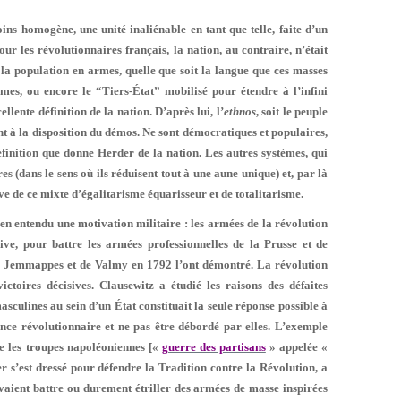
ns homogène, une unité inalié­nable en tant que telle, faite d’un
our les révolutionnaires français, la nation, au contraire, n’était
ue la population en armes, quelle que soit la langue que ces masses
mes, ou encore le “Tiers-
État” mobilisé pour étendre à l’infini
len­te définition de la nation. D’après lui, l’
ethnos
, soit le peuple
nt à la disposition du démos. Ne sont démocratiques et populaires,
éfinition que donne Herder de la nation. Les autres systèmes, qui
es (dans le sens où ils réduisent tout à une aune unique) et, par là
ve de ce mixte d’égalitarisme équarisseur et de totalitarisme.
n entendu une motivation mili­taire : les armées de la révolution
­ve, pour battre les armées professionnelles de la Prusse et de
 de Jemmappes et de Valmy en 1792 l’ont démontré. La révolution
toires décisives. Clausewitz a étudié les rai­sons des défaites
masculines au sein d’un État constituait la seule réponse possible à
ance révolutionnaire et ne pas être débordé par elles. L’exemple
re les troupes napoléoniennes [«
guerre des partisans
» appelée «
ier s’est dressé pour défendre la Tradition contre la Révolution, a
vaient battre ou durement étriller des armées de masse inspirées