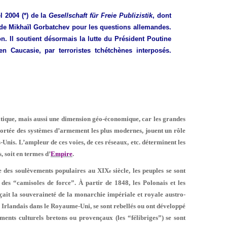
l 2004 (*) de la
Gesellschaft für Freie Publizistik
, dont
er de Mikhaïl Gorbatchev pour les questions allemandes.
ion. Il soutient désormais la lutte du Président Poutine
n Caucasie, par terroristes tchétchènes interposés.
ique, mais aussi une dimension géo-économique, car les grandes
portée des systèmes d’armement les plus modernes, jouent un rôle
Unis. L’ampleur de ces voies, de ces réseaux, etc. déterminent les
, soit en termes d’
Empire
.
que des soulèvements populaires au XIX
siècle, les peuples se sont
e
des “camisoles de force”. À partir de 1848, les Polonais et les
xerçait la souveraineté de la monarchie impériale et royale austro-
es Irlandais dans le Royaume-Uni, se sont rebellés ou ont développé
ents culturels bretons ou provençaux (les “félibriges”) se sont