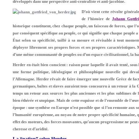
développés dans une perspective anti-centra­liste et anti-jacobine.
D’où vient cette révolte général
de l’his­toire de
Johann Gottfr
historique consti­tuent, chez chaque peuple, un faisceau de forces, que l’
par conséquent spécifique au peuple, ce qui signifie que chaque peuple a 
État selon sa spécificité, taillé à sa mesure et ré­visable à tout mome
déployer librement ses propres forces et ses propres caractéristiques. 
d’une même communauté de peuples ou d’un espace civilisationnel, la b
Herder en était bien conscient : raison pour laquelle il avait tenté, sous
une forme politique, idéologique et philosophique nouvelle qui devai
l’Allemagne. Herder rêvait de faire émerger une nouvelle Grèce de fact
ger­maniques, baltes et slaves auraient tous concourru à un retour à la G
temps un retour aux sources les plus anciennes et les plus sublimes de
bien éthérée et utopique. Mais de cette esquisse et de l’ensemble de l’œ
épo­que : une synthèse en Europe n’est possible que si l’on remonte aux s
l’humanité européenne, au noyau de notre propre spécificité humaine, q
effet des moteurs, des forces mouvan­tes, qu’aucun progressisme ne peut éte
cheresse et d’aridité.
La “nation” selon Herder