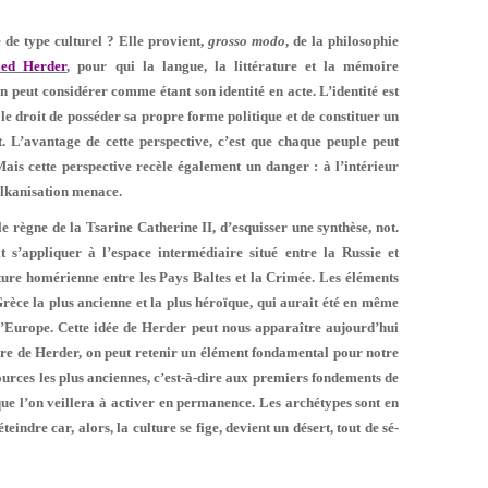
e de type culturel ? Elle provient,
grosso modo
, de la philosophie
ied Herder
, pour qui la langue, la littérature et la mémoire
on peut considérer comme étant son identité en acte. L’identité est
le droit de posséder sa propre forme politique et de constituer un
nt. L’avantage de cette perspective, c’est que chaque peuple peut
Mais cette perspective recèle également un danger : à l’intérieur
alkanisation menace.
 le règne de la Tsarine Catherine II, d’esquisser une synthèse, not.
t s’appliquer à l’espace intermédiaire situé entre la Russie et
ure homérienne entre les Pays Baltes et la Crimée. Les éléments
rèce la plus ancienne et la plus hé­roïque, qui aurait été en même
 l’Europe. Cette idée de Herder peut nous apparaître aujourd’hui
uvre de Herder, on peut retenir un élément fondamental pour notre
ources les plus anciennes, c’est-à-di­re aux premiers fondements de
ue l’on veillera à activer en permanence. Les archétypes sont en
indre car, alors, la culture se fige, devient un désert, tout de sé­