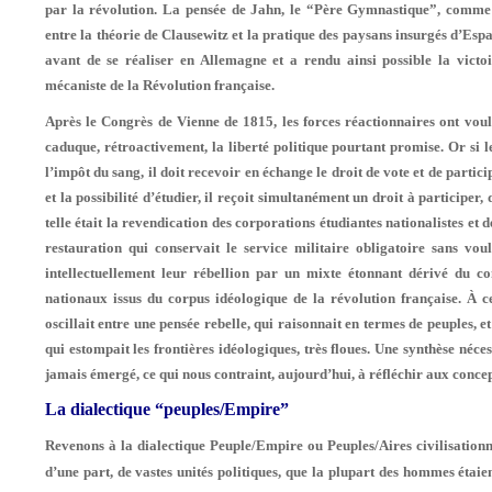
par la ré­volution. La pensée de Jahn, le “Père Gymnastique”, comme 
entre la théorie de Clausewitz et la pratique des paysans insurgés d’Esp
avant de se réaliser en Allemagne et a rendu ainsi possible la victo
mécaniste de la Révolu­tion française.
Après le Congrès de Vienne de 1815, les forces réactionnaires ont vo
caduque, rétroactivement, la liberté politique pourtant promise. Or si le
l’impôt du sang, il doit recevoir en é­change le droit de vote et de partic
et la possibilité d’étudier, il reçoit simultanément un droit à participer
telle était la revendication des corporations étudiantes nationalistes et 
restauration qui conservait le service militaire obligatoire sans voul
intellectuel­lement leur rébellion par un mixte étonnant dérivé du c
nationaux issus du corpus idéologique de la révolution française. À ce
oscillait entre une pensée rebelle, qui raisonnait en ter­mes de peuples, 
qui estompait les frontières idéologiques, très floues. Une synthèse néc
jamais émergé, ce qui nous contraint, aujourd’hui, à réfléchir aux concept
La dialectique “peuples/Empire”
Revenons à la dialectique Peuple/Empire ou Peuples/Aires civilisationne
d’une part, de vastes unités politiques, que la plupart des hommes étaien