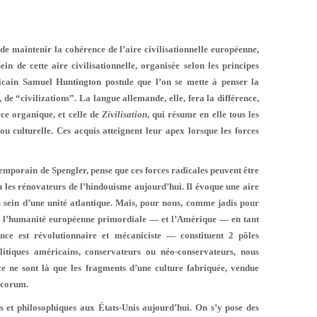
 de maintenir la cohérence de l’aire civilisationnelle européenne,
ein de cette aire civilisationnelle, organisée selon les principes
ricain Samuel Huntington postule que l’on se mette à penser la
s, de “civilizations”. La langue allemande, elle, fera la différence,
rce organique, et celle de
Zivilisation
, qui résume en elle tous les
u culturelle. Ces acquis atteignent leur apex lorsque les forces
emporain de Spengler, pense que ces forces radicales peuvent être
ou les rénovateurs de l’hindouisme aujourd’hui. Il évoque une aire
u sein d’une unité atlantique. Mais, pour nous, comme jadis pour
e l’humanité européenne primordiale — et l’Amérique — en tant
ence est révolutionnaire et mécaniciste — constituent 2 pôles
litiques américains, conservateurs ou néo-conservateurs, nous
ce ne sont là que les fragments d’une culture fabriquée, vendue
décorum.
es et philosophiques aux États-Unis aujourd’hui. On s’y pose des