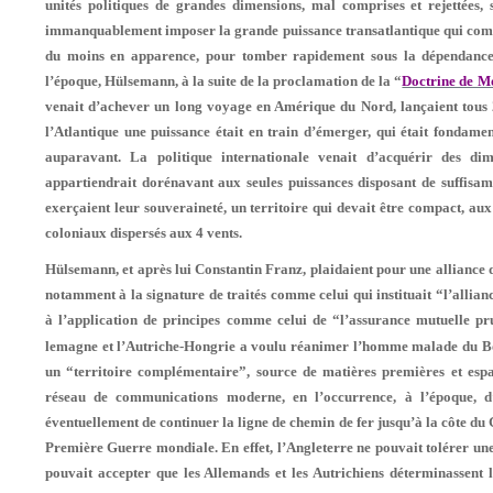
unités politiques de grandes dimensions, mal comprises et rejettées, 
immanquable­ment imposer la grande puissance transatlantique qui comme
du moins en apparence, pour tomber rapidement sous la dépendance d
l’époque, Hülsemann, à la suite de la proclamation de la “
Doctrine de M
venait d’achever un long voyage en Amérique du Nord, lançaient tous 
l’Atlantique une puissance était en train d’émerger, qui était fondame
auparavant. La politique internationale venait d’acquérir des di­m
appartiendrait dorénavant aux seules puissances disposant de suffisamm
exer­çaient leur souveraineté, un territoire qui devait être compact, aux
coloniaux dispersés aux 4 vents.
Hülsemann, et après lui Constantin Franz, plaidaient pour une alliance d
notamment à la signature de traités comme celui qui instituait “l’allia
à l’application de principes com­me celui de “l’assurance mutuelle p
lemagne et l’Autriche-Hongrie a voulu réanimer l’homme malade du Bosph
un “territoire complémentaire”, source de matières premières et espa
réseau de communications moderne, en l’oc­currence, à l’époque,
éventuellement de con­tinuer la ligne de chemin de fer jusqu’à la côte du G
Première Guerre mondiale. En effet, l’Angleterre ne pouvait tolérer une
pouvait accepter que les Allemands et les Autrichiens dé­terminassent l