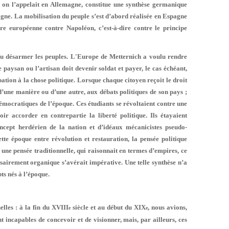
on l’appelait en Allemagne, constitue une syn­thèse germanique
agne. La mobi­lisation du peuple s’est d’abord réalisée en Espagne
ire européenne contre Napoléon, c’est-à-dire contre le principe
ulu désarmer les peuples. L'Europe de Metternich a voulu rendre
 paysan ou l’artisan doit devenir soldat et payer, le cas échéant,
ipation à la chose politique. Lorsque chaque citoyen reçoit le droit
, d’une manière ou d’une autre, aux débats politiques de son pays ;
dé­mocratiques de l’époque. Ces étudiants se révoltaient contre une
oir accorder en contrepartie la liberté politique. Ils étayaient
oncept herdérien de la nation et d’idéaux mé­canicistes pseudo-
tte époque entre révolution et restauration, la pensée politique
et une pensée traditionnelle, qui raisonnait en termes d’empires, ce
essairement organique s’avérait impérative. Une telle synthèse n’a
s nés à l’é­poque.
lles : à la fin du XVIII
siècle et au début du XIX
, nous avions,
e
e
t incapables de concevoir et de visionner, mais, par ailleurs, ces