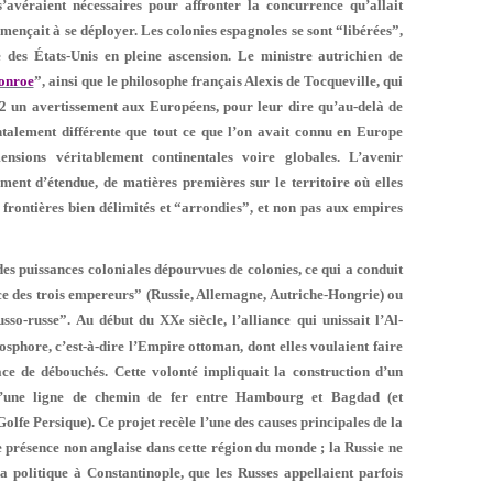
s’avéraient nécessaires pour affronter la concurrence qu’allait
nçait à se déployer. Les colonies espagnoles se sont “libérées”,
es États-Unis en pleine ascension. Le ministre autrichien de
onroe
”, ainsi que le philosophe français Alexis de Tocqueville, qui
2 un avertissement aux Européens, pour leur dire qu’au-delà de
ntalement différente que tout ce que l’on avait connu en Europe
ensions véritablement continentales voire globales. L’avenir
ent d’étendue, de matières premières sur le territoire où elles
 frontières bien délimités et “ar­rondies”, et non pas aux empires
es puissances coloniales dé­pourvues de colonies, ce qui a conduit
nce des trois empereurs” (Russie, Allemagne, Autriche-Hongrie) ou
russo-russe”. Au début du XX
siècle, l’alliance qui unissait l’Al­
e
ore, c’est-à-dire l’Empire otto­man, dont elles voulaient faire
ce de débouchés. Cette volonté impliquait la construction d’un
 d’une ligne de chemin de fer entre Hambourg et Bagdad (et
olfe Persique). Ce projet recèle l’une des causes prin­cipales de la
 présence non an­glaise dans cette région du monde ; la Russie ne
a politique à Constantinople, que les Russes appellaient parfois